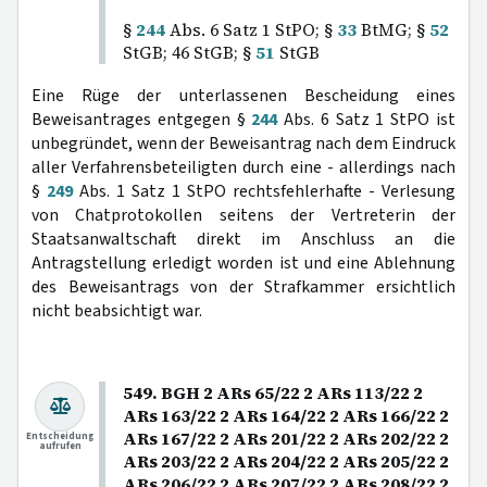
§
244
Abs. 6 Satz 1 StPO; §
33
BtMG; §
52
StGB; 46 StGB; §
51
StGB
Eine Rüge der unterlassenen Bescheidung eines
Beweisantrages entgegen §
244
Abs. 6 Satz 1 StPO ist
unbegründet, wenn der Beweisantrag nach dem Eindruck
aller Verfahrensbeteiligten durch eine - allerdings nach
§
249
Abs. 1 Satz 1 StPO rechtsfehlerhafte - Verlesung
von Chatprotokollen seitens der Vertreterin der
Staatsanwaltschaft direkt im Anschluss an die
Antragstellung erledigt worden ist und eine Ablehnung
des Beweisantrags von der Strafkammer ersichtlich
nicht beabsichtigt war.
549. BGH 2 ARs 65/22 2 ARs 113/22 2
ARs 163/22 2 ARs 164/22 2 ARs 166/22 2
ARs 167/22 2 ARs 201/22 2 ARs 202/22 2
Entscheidung
aufrufen
ARs 203/22 2 ARs 204/22 2 ARs 205/22 2
ARs 206/22 2 ARs 207/22 2 ARs 208/22 2