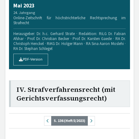
Mai 2023
24. Jahrgang
Online-Zeitschrift für höchstrichterliche Rechtsprechung im
Strafrecht
Herausgeber: Dr. h.c. Gerhard Strate · Redaktion: RiLG Dr. Fabian
Afshar · Prof. Dr. Christian Becker · Prof. Dr. Karsten Gaede · RA Dr.
Christoph Henckel · RiKG Dr. Holger Mann · RA Sina Aaron Moslehi ·
RA Dr. Stephan Schlegel
PDF-Version
IV. Strafverfahrensrecht (mit
Gerichtsverfassungsrecht)
S. 136 (Heft 5/2023)