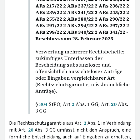
ARs 217/22 2 ARs 237/22 2 ARs 238/22 2
ARs 239/22 2 ARs 241/22 2 ARs 245/22 2
ARs 255/22 2 ARs 280/22 2 ARs 290/22 2
ARs 291/22 2 ARs 294/22 2 ARs 297/22 2
ARs 298/22 2 ARs 340/22 2 ARs 341/22 -
Beschluss vom 28. Februar 2023
Verwerfung mehrerer Rechtsbehelfe;
zukünftiges Unterlassen der
Bescheidung substanzloser und
offensichtlich aussichtsloser Anträge
oder Eingaben vergleichbarer Art
(Rechtsschutzgarantie; missbräuchliche
Anträge).
§
304
StPO; Art
2
Abs. 1 GG; Art.
20
Abs.
3 GG
Die Rechtsschutzgarantie aus Art.
2
Abs. 1 in Verbindung
mit Art.
20
Abs. 3 GG umfasst nicht den Anspruch, eine
förmliche Entscheidung auch auf Eingaben zu erhalten,