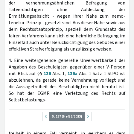
der vernehmungsähnlichen Befragung von
Tatverdächtigen ohne Aufdeckung der
Ermittlungsabsicht - wegen ihrer Nähe zum nemo-
tenetur-Prinzip - gesetzt sind. Aus dieser Nähe sowie aus
dem Rechtsstaatsprinzip, speziell dem Grundsatz des
fairen Verfahrens kann sich eine heimliche Befragung im
Einzelfall auch unter Berücksichtigung des Gebotes einer
effektiven Strafverfolgung als unzulässig erweisen.
4. Eine weitergehende generelle Unverwertbarkeit der
Angaben des Beschuldigten gegenüber einer V-Person
mit Blick auf §§
136
Abs. 1,
136a
Abs. 1 Satz 1 StPO ist
abzulehnen, da gerade keine Vernehmung vorliegt und
die Aussagefreiheit des Beschuldigten nicht berührt ist.
So hat der EGMR eine Verletzung des Rechts auf
Selbstbelastungs-
S. 137 (Heft 5/2023)
freiheit in einem Fall verneint, in welchem es dem