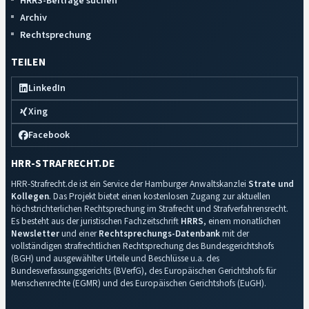
HRRS-Beiträge suchen
Archiv
Rechtsprechung
TEILEN
LinkedIn
Xing
Facebook
HRR-STRAFRECHT.DE
HRR-Strafrecht.de ist ein Service der Hamburger Anwaltskanzlei
Strate und
Kollegen
. Das Projekt bietet einen kostenlosen Zugang zur aktuellen
höchstrichterlichen Rechtsprechung im Strafrecht und Strafverfahrensrecht.
Es besteht aus der juristischen Fachzeitschrift
HRRS
, einem monatlichen
Newsletter
und einer
Rechtsprechungs-Datenbank
mit der
vollständigen strafrechtlichen Rechtsprechung des Bundesgerichtshofs
(BGH) und ausgewählter Urteile und Beschlüsse u.a. des
Bundesverfassungsgerichts (BVerfG), des Europäischen Gerichtshofs für
Menschenrechte (EGMR) und des Europäischen Gerichtshofs (EuGH).