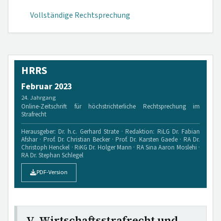
Vollständige Rechtsprechung
HRRS
Februar 2023
24. Jahrgang
Online-Zeitschrift für höchstrichterliche Rechtsprechung im
Strafrecht
Herausgeber: Dr. h.c. Gerhard Strate · Redaktion: RiLG Dr. Fabian
Afshar · Prof. Dr. Christian Becker · Prof. Dr. Karsten Gaede · RA Dr.
Christoph Henckel · RiKG Dr. Holger Mann · RA Sina Aaron Moslehi ·
RA Dr. Stephan Schlegel
PDF-Version
V. Wirtschaftsstrafrecht und