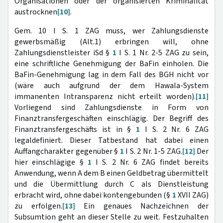
Organisationen oder der organisierten Kriminalität
austrocknen
[10]
.
Gem. 10 I S. 1 ZAG muss, wer Zahlungsdienste
gewerbsmäßig (Alt.1) erbringen will, ohne
Zahlungsdienstleister iSd §
1
I S. 1 Nr. 2-5 ZAG zu sein,
eine schriftliche Genehmigung der BaFin einholen. Die
BaFin-Genehmigung lag in dem Fall des BGH nicht vor
(wäre auch aufgrund der dem Hawala-System
immanenten Intransparenz nicht erteilt worden).
[11]
Vorliegend sind Zahlungsdienste in Form von
Finanztransfergeschäften einschlägig. Der Begriff des
Finanztransfergeschäfts ist in §
1
I S. 2 Nr. 6 ZAG
legaldefiniert. Dieser Tatbestand hat dabei einen
Auffangcharakter gegenüber §
1
I S. 2 Nr. 1-5 ZAG.
[12]
Der
hier einschlägige §
1
I S. 2 Nr. 6 ZAG findet bereits
Anwendung, wenn A dem B einen Geldbetrag übermittelt
und die Übermittlung durch C als Dienstleistung
erbracht wird, ohne dabei kontengebunden (§
1
XVII ZAG)
zu erfolgen.
[13]
Ein genaues Nachzeichnen der
Subsumtion geht an dieser Stelle zu weit. Festzuhalten