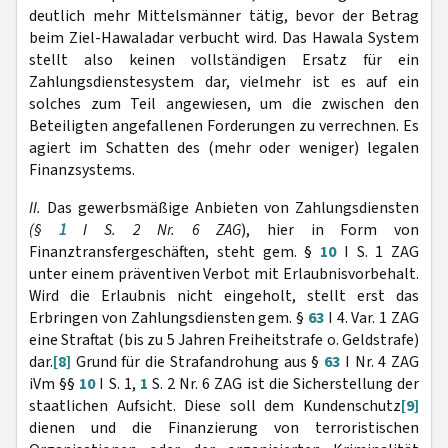
deutlich mehr Mittelsmänner tätig, bevor der Betrag
beim Ziel-Hawaladar verbucht wird. Das Hawala System
stellt also keinen vollständigen Ersatz für ein
Zahlungsdienstesystem dar, vielmehr ist es auf ein
solches zum Teil angewiesen, um die zwischen den
Beteiligten angefallenen Forderungen zu verrechnen. Es
agiert im Schatten des (mehr oder weniger) legalen
Finanzsystems.
II.
Das gewerbsmäßige Anbieten von Zahlungsdiensten
(§
1
I S. 2 Nr. 6 ZAG
), hier in Form von
Finanztransfergeschäften, steht gem. §
10
I S. 1 ZAG
unter einem präventiven Verbot mit Erlaubnisvorbehalt.
Wird die Erlaubnis nicht eingeholt, stellt erst das
Erbringen von Zahlungsdiensten gem. §
63
I 4. Var. 1 ZAG
eine Straftat (bis zu 5 Jahren Freiheitstrafe o. Geldstrafe)
dar.
[8]
Grund für die Strafandrohung aus §
63
I Nr. 4 ZAG
iVm §§
10
I S. 1,
1
S. 2 Nr. 6 ZAG ist die Sicherstellung der
staatlichen Aufsicht. Diese soll dem Kundenschutz
[9]
dienen und die Finanzierung von terroristischen