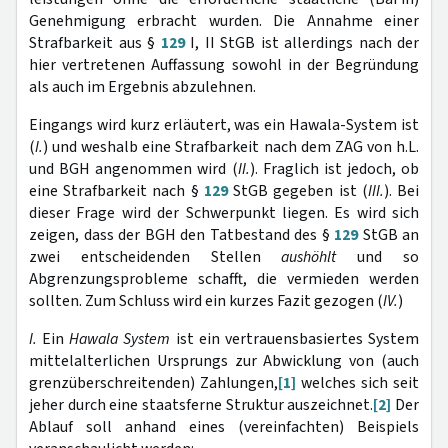
Genehmigung erbracht wurden. Die Annahme einer
Strafbarkeit aus §
129
I, II StGB ist allerdings nach der
hier vertretenen Auffassung sowohl in der Begründung
als auch im Ergebnis abzulehnen.
Eingangs wird kurz erläutert, was ein Hawala-System ist
(
I.
) und weshalb eine Strafbarkeit nach dem ZAG von h.L.
und BGH angenommen wird (
II.
). Fraglich ist jedoch, ob
eine Strafbarkeit nach §
129
StGB gegeben ist (
III.
). Bei
dieser Frage wird der Schwerpunkt liegen. Es wird sich
zeigen, dass der BGH den Tatbestand des §
129
StGB an
zwei entscheidenden Stellen
aushöhlt
und so
Abgrenzungsprobleme schafft, die vermieden werden
sollten. Zum Schluss wird ein kurzes Fazit gezogen (
IV.
)
I.
Ein
Hawala System
ist ein vertrauensbasiertes System
mittelalterlichen Ursprungs zur Abwicklung von (auch
grenzüberschreitenden) Zahlungen,
[1]
welches sich seit
jeher durch eine staatsferne Struktur auszeichnet.
[2]
Der
Ablauf soll anhand eines (vereinfachten) Beispiels