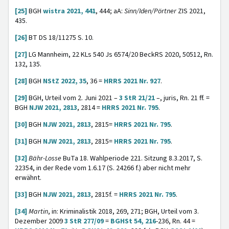
[25]
BGH
wistra 2021, 441
, 444; aA:
Sinn/Iden/Pörtner
ZIS 2021,
435.
[26]
BT DS 18/11275 S. 10.
[27]
LG Mannheim, 22 KLs 540 Js 6574/20 BeckRS 2020, 50512, Rn.
132, 135.
[28]
BGH
NStZ 2022, 35
, 36 =
HRRS 2021 Nr. 927
.
[29]
BGH, Urteil vom 2. Juni 2021 –
3 StR 21/21
–, juris, Rn. 21 ff. =
BGH
NJW 2021, 2813
, 2814 =
HRRS 2021 Nr. 795
.
[30]
BGH
NJW 2021, 2813
, 2815=
HRRS 2021 Nr. 795
.
[31]
BGH
NJW 2021, 2813
, 2815=
HRRS 2021 Nr. 795
.
[32]
Bähr-Losse
BuTa 18. Wahlperiode 221. Sitzung 8.3.2017, S.
22354, in der Rede vom 1.6.17 (S. 24266 f.) aber nicht mehr
erwähnt.
[33]
BGH
NJW 2021, 2813
, 2815f. =
HRRS 2021 Nr. 795
.
[34]
Martin
, in: Kriminalistik 2018, 269, 271; BGH, Urteil vom 3.
Dezember 2009
3 StR 277/09
=
BGHSt 54, 216
-236, Rn. 44 =