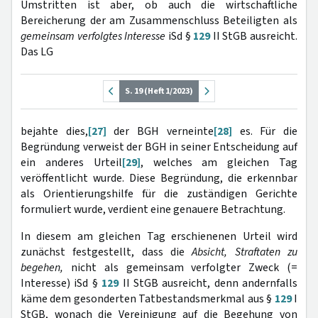
Umstritten ist aber, ob auch die wirtschaftliche
Bereicherung der am Zusammenschluss Beteiligten als
gemeinsam verfolgtes Interesse
iSd §
129
II StGB ausreicht.
Das LG
S. 19 (Heft 1/2023)
bejahte dies,
[27]
der BGH verneinte
[28]
es. Für die
Begründung verweist der BGH in seiner Entscheidung auf
ein anderes Urteil
[29]
, welches am gleichen Tag
veröffentlicht wurde. Diese Begründung, die erkennbar
als Orientierungshilfe für die zuständigen Gerichte
formuliert wurde, verdient eine genauere Betrachtung.
In diesem am gleichen Tag erschienenen Urteil wird
zunächst festgestellt, dass die
Absicht, Straftaten zu
begehen,
nicht als gemeinsam verfolgter Zweck (=
Interesse) iSd §
129
II StGB ausreicht, denn andernfalls
käme dem gesonderten Tatbestandsmerkmal aus §
129
I
StGB, wonach die Vereinigung auf die Begehung von