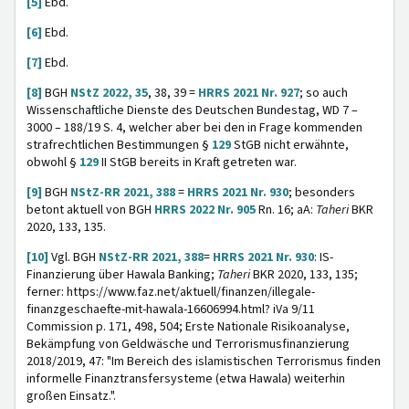
[5]
Ebd.
[6]
Ebd.
[7]
Ebd.
[8]
BGH
NStZ 2022, 35
, 38, 39 =
HRRS 2021 Nr. 927
; so auch
Wissenschaftliche Dienste des Deutschen Bundestag, WD 7 –
3000 – 188/19 S. 4, welcher aber bei den in Frage kommenden
strafrechtlichen Bestimmungen §
129
StGB nicht erwähnte,
obwohl §
129
II StGB bereits in Kraft getreten war.
[9]
BGH
NStZ-RR 2021, 388
=
HRRS 2021 Nr. 930
; besonders
betont aktuell von BGH
HRRS 2022 Nr. 905
Rn. 16; aA:
Taheri
BKR
2020, 133, 135.
[10]
Vgl. BGH
NStZ-RR 2021, 388
=
HRRS 2021 Nr. 930
: IS-
Finanzierung über Hawala Banking;
Taheri
BKR 2020, 133, 135;
ferner: https://www.faz.net/aktuell/finanzen/illegale-
finanzgeschaefte-mit-hawala-16606994.html? iVa 9/11
Commission p. 171, 498, 504; Erste Nationale Risikoanalyse,
Bekämpfung von Geldwäsche und Terrorismusfinanzierung
2018/2019, 47: "Im Bereich des islamistischen Terrorismus finden
informelle Finanztransfersysteme (etwa Hawala) weiterhin
großen Einsatz.".