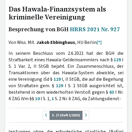
Das Hawala-Finanzsystem als
kriminelle Vereinigung
Besprechung von BGH
HRRS 2021 Nr. 927
Von Wiss. Mit.
Jakob Ebbinghaus
, HU Berlin
[*]
In seinem Beschluss vom 2.6.2021 hat der BGH die
Strafbarkeit eines Hawala-Geldeinsammlers nach §
129
I
S. 1 Var. 2, II StGB bejaht. Ein Zusammenschluss, der
Transaktionen über das Hawala-System abwickle, sei
eine Vereinigung iSd §
129
I, II StGB, die auf die Begehung
von Straftaten gem. §
129
I S. 1 StGB ausgerichtet ist,
bestehend in dem wiederholten Verstoß gegen §
63
I Nr.
4 ZAG iVm §§
10
I S. 1,
1
S. 2 Nr. 6 ZAG, da Zahlungsdienst-
S. 17 (Heft 1/2023)
leistungen ohne die erforderliche staatliche (BaFin)