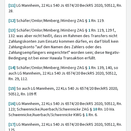
[11]
LG Mannheim, 22 KLs 540 Js 6574/20 BeckRS 2020, 50512, Rn.
28.
[12]
Schäfer/Omlor/Mimberg/
Mimberg
ZAG §
1
Rn. 119.
[13]
Schäfer/Omlor/Mimberg/
Mimberg
ZAG §
1
Rn. 119, 129 f.,
132: was aber nicht heißt, dass im Rahmen des Transfers nicht
Zahlungskonten zum Einsatz kommen dürfen, es darf bloß kein
Zahlungskonto "auf den Namen des Zahlers oder des
Zahlungsempfängers eingerichtet" worden sein; diese Negativ-
Bedingung ist bei einer Hawala Transaktion erfüllt.
[14]
Schäfer/Omlor/Mimberg/
Mimberg
ZAG §
1
Rn. 139, 140, so
auch LG Mannheim, 22 KLs 540 Js 6574/20 BeckRS 2020, 50512,
Rn. 29, 112.
[15]
So auch LG Mannheim, 22 KLs 540 Js 6574/20 BeckRS 2020,
50512, Rn. 109 ff.
[16]
LG Mannheim, 22 KLs 540 Js 6574/20 BeckRS 2020, 50512, Rn.
123; Schwennicke/Auerbach/
Schwennicke
ZAG §
10
Rn. 10 iVa.
Schwennicke/Auerbach/
Schwennicke
KWG §
1
Rn. 6.
[17]
LG Mannheim, 22 KLs 540 Js 6574/20 BeckRS 2020, 50512, Rn.
125.