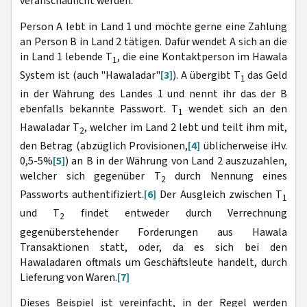
veranschaulicht werden:
Person A lebt in Land 1 und möchte gerne eine Zahlung
an Person B in Land 2 tätigen. Dafür wendet A sich an die
in Land 1 lebende T
, die eine Kontaktperson im Hawala
1
System ist (auch "Hawaladar"
[3]
). A übergibt T
das Geld
1
in der Währung des Landes 1 und nennt ihr das der B
ebenfalls bekannte Passwort. T
wendet sich an den
1
Hawaladar T
, welcher im Land 2 lebt und teilt ihm mit,
2
den Betrag (abzüglich Provisionen,
[4]
üblicherweise iHv.
0,5-5%
[5]
) an B in der Währung von Land 2 auszuzahlen,
welcher sich gegenüber T
durch Nennung eines
2
Passworts authentifiziert.
[6]
Der Ausgleich zwischen T
1
und T
findet entweder durch Verrechnung
2
gegenüberstehender Forderungen aus Hawala
Transaktionen statt, oder, da es sich bei den
Hawaladaren oftmals um Geschäftsleute handelt, durch
Lieferung von Waren.
[7]
Dieses Beispiel ist vereinfacht, in der Regel werden