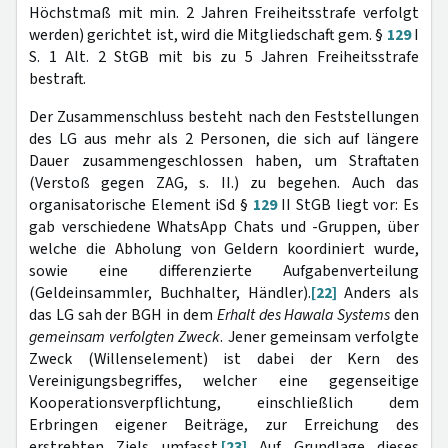
Höchstmaß mit min. 2 Jahren Freiheitsstrafe verfolgt
werden) gerichtet ist, wird die Mitgliedschaft gem. §
129
I
S. 1 Alt. 2 StGB mit bis zu 5 Jahren Freiheitsstrafe
bestraft.
Der Zusammenschluss besteht nach den Feststellungen
des LG aus mehr als 2 Personen, die sich auf längere
Dauer zusammengeschlossen haben, um Straftaten
(Verstoß gegen ZAG, s. II.) zu begehen. Auch das
organisatorische Element iSd §
129
II StGB liegt vor: Es
gab verschiedene WhatsApp Chats und -Gruppen, über
welche die Abholung von Geldern koordiniert wurde,
sowie eine differenzierte Aufgabenverteilung
(Geldeinsammler, Buchhalter, Händler).
[22]
Anders als
das LG sah der BGH in dem
Erhalt des Hawala Systems
den
gemeinsam verfolgten Zweck
. Jener gemeinsam verfolgte
Zweck (Willenselement) ist dabei der Kern des
Vereinigungsbegriffes, welcher eine gegenseitige
Kooperationsverpflichtung, einschließlich dem
Erbringen eigener Beiträge, zur Erreichung des
erstrebten Ziels umfasst.
[23]
Auf Grundlage dieses