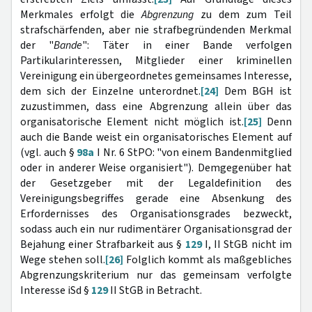
Merkmales erfolgt die
Abgrenzung
zu dem zum Teil
strafschärfenden, aber nie strafbegründenden Merkmal
der "
Bande
": Täter in einer Bande verfolgen
Partikularinteressen, Mitglieder einer kriminellen
Vereinigung ein übergeordnetes gemeinsames Interesse,
dem sich der Einzelne unterordnet.
[24]
Dem BGH ist
zuzustimmen, dass eine Abgrenzung allein über das
organisatorische Element nicht möglich ist.
[25]
Denn
auch die Bande weist ein organisatorisches Element auf
(vgl. auch §
98a
I Nr. 6 StPO: "von einem Bandenmitglied
oder in anderer Weise organisiert"). Demgegenüber hat
der Gesetzgeber mit der Legaldefinition des
Vereinigungsbegriffes gerade eine Absenkung des
Erfordernisses des Organisationsgrades bezweckt,
sodass auch ein nur rudimentärer Organisationsgrad der
Bejahung einer Strafbarkeit aus §
129
I, II StGB nicht im
Wege stehen soll.
[26]
Folglich kommt als maßgebliches
Abgrenzungskriterium nur das gemeinsam verfolgte
Interesse iSd §
129
II StGB in Betracht.