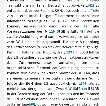
konkreten Zusammenschluss, welcher Hawala
Transaktionen in Teilen Deutschlands abwickelt.
[42]
Es
entspricht dabei der Rspr des BGH, dass auch solche Teile
von international tätigen Zusammenschlüssen, eine
inländische Vereinigung iSd §
129
StGB darstellen
können, insbesondere dann, wenn der Teil alle
Voraussetzungen des §
129
StGB erfüllt.
[43]
Auf die
zweite Aushöhlung wird somit verwiesen; sie wird aber
vom BGH hier nicht angewandt. Die erste Aushöhlung
des Tatbestandes (durch die
Beweiserleichterung
) genügt.
Denn im Rahmen der Prüfung des §
129
I, II StGB führte
das LG detailliert aus, wie die Organisationsstrukturen
des Zusammenschlusses aussahen, um das
organisatorische Element der Vereinigung bejahen zu
können. Von diesen Strukturen nimmt der BGH an, dass
sie einem gemeinsam verfolgten Zweck dienen. Somit
folgte der BGH dem LG ausdrücklich nicht,
[44]
als es
meinte, dass der gemeinsame Zweck
[45]
iSd §
129
II StGB
in der Bereicherung der Beteiligten aus den im Rahmen
der Transaktionen anfallenden Gebühren des Hawala
Systems läge
[46]
, obwohl eine Gewerbsmäßigkeit nach