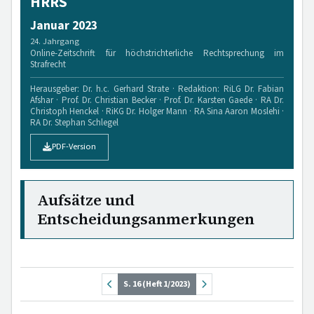
HRRS
Januar 2023
24. Jahrgang
Online-Zeitschrift für höchstrichterliche Rechtsprechung im
Strafrecht
Herausgeber: Dr. h.c. Gerhard Strate · Redaktion: RiLG Dr. Fabian
Afshar · Prof. Dr. Christian Becker · Prof. Dr. Karsten Gaede · RA Dr.
Christoph Henckel · RiKG Dr. Holger Mann · RA Sina Aaron Moslehi ·
RA Dr. Stephan Schlegel
PDF-Version
Aufsätze und
Entscheidungsanmerkungen
S. 16 (Heft 1/2023)