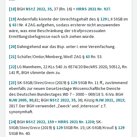
[18]
BGH
NStZ 2022, 35
, 37 (Rn. 16) =
HRRS 2021 Nr. 927
.
[19]
Andernfalls könnte der Unrechtsgehalt des §
129
I, II StGB im
§
63
I Nr. 4 ZAG aufgehen, sodass ersterer nicht anzuwenden
wäre, was eine Beschränkung der strafprozessualen
Ermittlungsbefugnisse nach sich ziehen würde.
[20]
Dahingehend war das Bsp. unter I. eine Vereinfachung.
[21]
Schäfer/Omlor/Mimberg/
Weiß
ZAG §
63
Rn. 53.
[22]
LG Mannheim, 22 KLs 540 Js 6574/20 BeckRS 2020, 50512, Rn.
141 ff., BGH stimmte dem zu.
[23]
SK-StGB/
Stein
/
Greco
(2019) §
129
StGB Rn. 11 ff., zustimmend
ebenfalls zur neuen Gesetzeslage Wissenschaftliche Dienste
des Deutschen Bundestages WD 7 – 3000 – 069/18 S. 6 iVa. BGH
NJW 2005, 80
,81; BGH
NStZ 2022, 35
, 36;
Kinzig
NJW 2021, 2813
;
2817. Der BGH verwendet ‚Zweck‘ und ‚Interesse‘ z.T.
synonymhaft.
[24]
BGH
NStZ 2022, 159
=
HRRS 2021 Nr. 1230
; SK-
StGB/
Stein/Greco
(2019) §
129
StGB Rn. 15; LK-StGB/
Krauß
§
129
StGB Rn. 40.