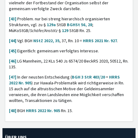
vielmehr der Fortbestand der Organisation selbst der
gemeinsam verfolgte Zweck darstelle.
[43]
Problem. nur bei streng hierarchisch organisierten
Strukturen, vgl. zu §
129a
StGB
BGHSt 56, 28
;
MüKoStGB/
Schäfer/Anstötz
§
129
StGB Rn. 25.
[44]
Vgl. BGH
NStZ 2022, 35
, 37, Rn. 10 =
HRRS 2021 Nr. 927
.
[45]
Eigentlich: gemeinsam verfolgtes Interesse.
[46]
LG Mannheim, 22 KLs 540 Js 6574/20 BeckRS 2020, 50512, Rn.
135.
[47]
In der neusten Entscheidung (
BGH 3 StR 403/20
=
HRRS
2022 Nr. 905
) zur Hawala-Problematik wird richtigerweise in Rn.
15 auch auf die altruistischen Motive der Geldeinsammler
verwiesen, die ihren Landsleuten eine Möglichkeit verschaffen
wollten, Transaktionien zu tätigen.
[48]
BGH
HRRS 2022 Nr. 905
Rn. 15.
ÜBER UNS