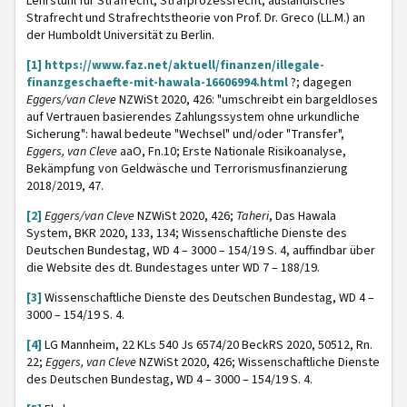
Lehrstuhl für Strafrecht, Strafprozessrecht, ausländisches
Strafrecht und Strafrechtstheorie von Prof. Dr. Greco (LL.M.) an
der Humboldt Universität zu Berlin.
[1]
https://www.faz.net/aktuell/finanzen/illegale-
finanzgeschaefte-mit-hawala-16606994.html
?; dagegen
Eggers/van Cleve
NZWiSt 2020, 426: "umschreibt ein bargeldloses
auf Vertrauen basierendes Zahlungssystem ohne urkundliche
Sicherung": hawal bedeute "Wechsel" und/oder "Transfer",
Eggers, van Cleve
aaO, Fn.10; Erste Nationale Risikoanalyse,
Bekämpfung von Geldwäsche und Terrorismusfinanzierung
2018/2019, 47.
[2]
Eggers/van Cleve
NZWiSt 2020, 426;
Taheri
, Das Hawala
System, BKR 2020, 133, 134; Wissenschaftliche Dienste des
Deutschen Bundestag, WD 4 – 3000 – 154/19 S. 4, auffindbar über
die Website des dt. Bundestages unter WD 7 – 188/19.
[3]
Wissenschaftliche Dienste des Deutschen Bundestag, WD 4 –
3000 – 154/19 S. 4.
[4]
LG Mannheim, 22 KLs 540 Js 6574/20 BeckRS 2020, 50512, Rn.
22;
Eggers, van Cleve
NZWiSt 2020, 426; Wissenschaftliche Dienste
des Deutschen Bundestag, WD 4 – 3000 – 154/19 S. 4.