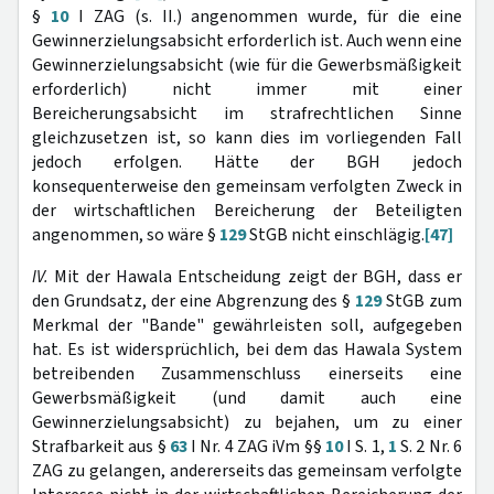
§
10
I ZAG (s. II.) angenommen wurde, für die eine
Gewinnerzielungsabsicht erforderlich ist. Auch wenn eine
Gewinnerzielungsabsicht (wie für die Gewerbsmäßigkeit
erforderlich) nicht immer mit einer
Bereicherungsabsicht im strafrechtlichen Sinne
gleichzusetzen ist, so kann dies im vorliegenden Fall
jedoch erfolgen. Hätte der BGH jedoch
konsequenterweise den gemeinsam verfolgten Zweck in
der wirtschaftlichen Bereicherung der Beteiligten
angenommen, so wäre §
129
StGB nicht einschlägig.
[47]
IV.
Mit der Hawala Entscheidung zeigt der BGH, dass er
den Grundsatz, der eine Abgrenzung des §
129
StGB zum
Merkmal der "Bande" gewährleisten soll, aufgegeben
hat. Es ist widersprüchlich, bei dem das Hawala System
betreibenden Zusammenschluss einerseits eine
Gewerbsmäßigkeit (und damit auch eine
Gewinnerzielungsabsicht) zu bejahen, um zu einer
Strafbarkeit aus §
63
I Nr. 4 ZAG iVm §§
10
I S. 1,
1
S. 2 Nr. 6
ZAG zu gelangen, andererseits das gemeinsam verfolgte