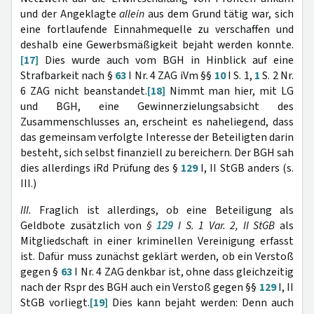
und der Angeklagte
allein
aus dem Grund tätig war, sich
eine fortlaufende Einnahmequelle zu verschaffen und
deshalb eine Gewerbsmäßigkeit bejaht werden konnte.
[17]
Dies wurde auch vom BGH in Hinblick auf eine
Strafbarkeit nach §
63
I Nr. 4 ZAG iVm §§
10
I S. 1,
1
S. 2 Nr.
6 ZAG nicht beanstandet.
[18]
Nimmt man hier, mit LG
und BGH, eine Gewinnerzielungsabsicht des
Zusammenschlusses an, erscheint es naheliegend, dass
das gemeinsam verfolgte Interesse der Beteiligten darin
besteht, sich selbst finanziell zu bereichern. Der BGH sah
dies allerdings iRd Prüfung des §
129
I, II StGB anders (s.
III.)
III.
Fraglich ist allerdings, ob eine Beteiligung als
Geldbote zusätzlich von
§
129
I S. 1 Var. 2, II StGB
als
Mitgliedschaft in einer kriminellen Vereinigung erfasst
ist. Dafür muss zunächst geklärt werden, ob ein Verstoß
gegen §
63
I Nr. 4 ZAG denkbar ist, ohne dass gleichzeitig
nach der Rspr des BGH auch ein Verstoß gegen §§
129
I, II
StGB vorliegt.
[19]
Dies kann bejaht werden: Denn auch