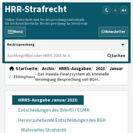
HRR
-Strafrecht
A-
A+
Online-Zeitschrift und Rechtsprechungsdatenbank
für höchstrichterliche Rechtsprechung im Strafrecht
Menü
Newsletter
HRRS durchsuchen
Suchen
Startseite
Archiv
HRRS-Ausgaben
2023
Januar
- Das Hawala-Finanzsystem als kriminelle
Ebbinghaus
Vereinigung Besprechung von BGH...
HRRS-Ausgabe Januar 2023:
Entscheidungen des BVerfG / EGMR
Hervorzuhebende Entscheidungen des BGH
Materielles Strafrecht