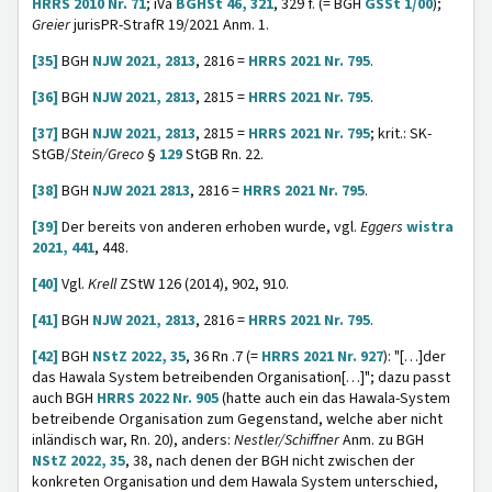
HRRS 2010 Nr. 71
; iVa
BGHSt 46, 321
, 329 f. (= BGH
GSSt 1/00
);
Greier
jurisPR-StrafR 19/2021 Anm. 1.
[35]
BGH
NJW 2021, 2813
, 2816 =
HRRS 2021 Nr. 795
.
[36]
BGH
NJW 2021, 2813
, 2815 =
HRRS 2021 Nr. 795
.
[37]
BGH
NJW 2021, 2813
, 2815 =
HRRS 2021 Nr. 795
; krit.: SK-
StGB/
Stein/Greco
§
129
StGB Rn. 22.
[38]
BGH
NJW 2021 2813
, 2816 =
HRRS 2021 Nr. 795
.
[39]
Der bereits von anderen erhoben wurde, vgl.
Eggers
wistra
2021, 441
, 448.
[40]
Vgl.
Krell
ZStW 126 (2014), 902, 910.
[41]
BGH
NJW 2021, 2813
, 2816 =
HRRS 2021 Nr. 795
.
[42]
BGH
NStZ 2022, 35
, 36 Rn .7 (=
HRRS 2021 Nr. 927
): "[…]der
das Hawala System betreibenden Organisation[…]"; dazu passt
auch BGH
HRRS 2022 Nr. 905
(hatte auch ein das Hawala-System
betreibende Organisation zum Gegenstand, welche aber nicht
inländisch war, Rn. 20), anders:
Nestler/Schiffner
Anm. zu BGH
NStZ 2022, 35
, 38, nach denen der BGH nicht zwischen der
konkreten Organisation und dem Hawala System unterschied,