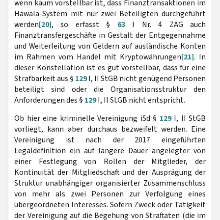
wenn kaum vorstellbar ist, dass Finanztransaktionen im
Hawala-System mit nur zwei Beteiligten durchgeführt
werden
[20]
, so erfasst §
63
I Nr. 4 ZAG auch
Finanztransfergeschäfte in Gestalt der Entgegennahme
und Weiterleitung von Geldern auf ausländische Konten
im Rahmen vom Handel mit Kryptowährungen
[21]
. In
dieser Konstellation ist es gut vorstellbar, dass für eine
Strafbarkeit aus §
129
I, II StGB nicht genügend Personen
beteiligt sind oder die Organisationsstruktur den
Anforderungen des §
129
I, II StGB nicht entspricht.
Ob hier eine kriminelle Vereinigung iSd §
129
I, II StGB
vorliegt, kann aber durchaus bezweifelt werden. Eine
Vereinigung ist nach der 2017 eingeführten
Legaldefinition ein auf längere Dauer angelegter von
einer Festlegung von Rollen der Mitglieder, der
Kontinuität der Mitgliedschaft und der Ausprägung der
Struktur unabhängiger organisierter Zusammenschluss
von mehr als zwei Personen zur Verfolgung eines
übergeordneten Interesses. Sofern Zweck oder Tätigkeit
der Vereinigung auf die Begehung von Straftaten (die im