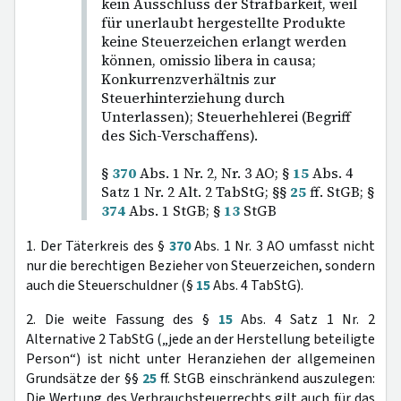
kein Ausschluss der Strafbarkeit, weil
für unerlaubt hergestellte Produkte
keine Steuerzeichen erlangt werden
können, omissio libera in causa;
Konkurrenzverhältnis zur
Steuerhinterziehung durch
Unterlassen); Steuerhehlerei (Begriff
des Sich-Verschaffens).
§
370
Abs. 1 Nr. 2, Nr. 3 AO; §
15
Abs. 4
Satz 1 Nr. 2 Alt. 2 TabStG; §§
25
ff. StGB; §
374
Abs. 1 StGB; §
13
StGB
1. Der Täterkreis des §
370
Abs. 1 Nr. 3 AO umfasst nicht
nur die berechtigen Bezieher von Steuerzeichen, sondern
auch die Steuerschuldner (§
15
Abs. 4 TabStG).
2. Die weite Fassung des §
15
Abs. 4 Satz 1 Nr. 2
Alternative 2 TabStG („jede an der Herstellung beteiligte
Person“) ist nicht unter Heranziehen der allgemeinen
Grundsätze der §§
25
ff. StGB einschränkend auszulegen:
Die Wertung des Verbrauchsteuerrechts gilt auch für das