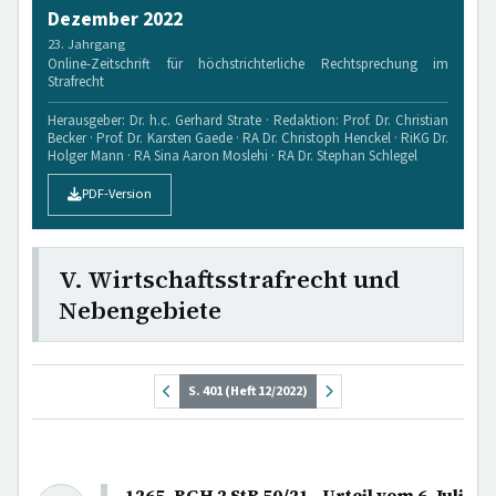
Dezember 2022
23. Jahrgang
Online-Zeitschrift für höchstrichterliche Rechtsprechung im
Strafrecht
Herausgeber: Dr. h.c. Gerhard Strate · Redaktion: Prof. Dr. Christian
Becker · Prof. Dr. Karsten Gaede · RA Dr. Christoph Henckel · RiKG Dr.
Holger Mann · RA Sina Aaron Moslehi · RA Dr. Stephan Schlegel
PDF-Version
V. Wirtschaftsstrafrecht und
Nebengebiete
S. 401 (Heft 12/2022)
1265. BGH 2 StR 50/21 - Urteil vom 6. Juli