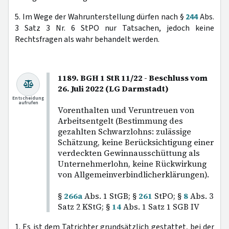
5. Im Wege der Wahrunterstellung dürfen nach §
244
Abs.
3 Satz 3 Nr. 6 StPO nur Tatsachen, jedoch keine
Rechtsfragen als wahr behandelt werden.
1189. BGH 1 StR 11/22 - Beschluss vom
26. Juli 2022 (LG Darmstadt)
Entscheidung
aufrufen
Vorenthalten und Veruntreuen von
Arbeitsentgelt (Bestimmung des
gezahlten Schwarzlohns: zulässige
Schätzung, keine Berücksichtigung einer
verdeckten Gewinnausschüttung als
Unternehmerlohn, keine Rückwirkung
von Allgemeinverbindlicherklärungen).
§
266a
Abs. 1 StGB; §
261
StPO; §
8
Abs. 3
Satz 2 KStG; §
14
Abs. 1 Satz 1 SGB IV
1. Es ist dem Tatrichter grundsätzlich gestattet, bei der