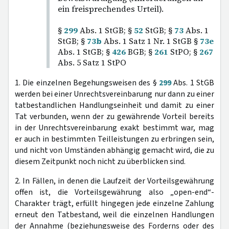
ein freisprechendes Urteil).
§
299
Abs. 1 StGB; §
52
StGB; §
73
Abs. 1
StGB; §
73b
Abs. 1 Satz 1 Nr. 1 StGB §
73e
Abs. 1 StGB; §
426
BGB; §
261
StPO; §
267
Abs. 5 Satz 1 StPO
1. Die einzelnen Begehungsweisen des §
299
Abs. 1 StGB
werden bei einer Unrechtsvereinbarung nur dann zu einer
tatbestandlichen Handlungseinheit und damit zu einer
Tat verbunden, wenn der zu gewährende Vorteil bereits
in der Unrechtsvereinbarung exakt bestimmt war, mag
er auch in bestimmten Teilleistungen zu erbringen sein,
und nicht von Umständen abhängig gemacht wird, die zu
diesem Zeitpunkt noch nicht zu überblicken sind.
2. In Fällen, in denen die Laufzeit der Vorteilsgewährung
offen ist, die Vorteilsgewährung also „open-end“-
Charakter trägt, erfüllt hingegen jede einzelne Zahlung
erneut den Tatbestand, weil die einzelnen Handlungen
der Annahme (beziehungsweise des Forderns oder des