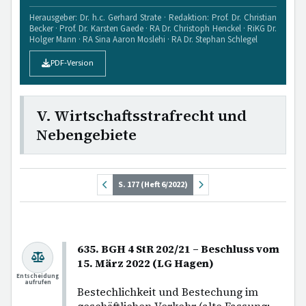
Herausgeber: Dr. h.c. Gerhard Strate · Redaktion: Prof. Dr. Christian
Becker · Prof. Dr. Karsten Gaede · RA Dr. Christoph Henckel · RiKG Dr.
Holger Mann · RA Sina Aaron Moslehi · RA Dr. Stephan Schlegel
PDF-Version
V. Wirtschaftsstrafrecht und
Nebengebiete
S. 177 (Heft 6/2022)
635. BGH 4 StR 202/21 – Beschluss vom
15. März 2022 (LG Hagen)
Entscheidung
aufrufen
Bestechlichkeit und Bestechung im