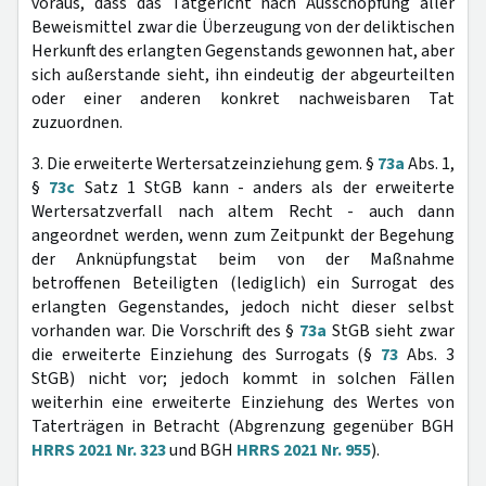
voraus, dass das Tatgericht nach Ausschöpfung aller
Beweismittel zwar die Überzeugung von der deliktischen
Herkunft des erlangten Gegenstands gewonnen hat, aber
sich außerstande sieht, ihn eindeutig der abgeurteilten
oder einer anderen konkret nachweisbaren Tat
zuzuordnen.
3. Die erweiterte Wertersatzeinziehung gem. §
73a
Abs. 1,
§
73c
Satz 1 StGB kann - anders als der erweiterte
Wertersatzverfall nach altem Recht - auch dann
angeordnet werden, wenn zum Zeitpunkt der Begehung
der Anknüpfungstat beim von der Maßnahme
betroffenen Beteiligten (lediglich) ein Surrogat des
erlangten Gegenstandes, jedoch nicht dieser selbst
vorhanden war. Die Vorschrift des §
73a
StGB sieht zwar
die erweiterte Einziehung des Surrogats (§
73
Abs. 3
StGB) nicht vor; jedoch kommt in solchen Fällen
weiterhin eine erweiterte Einziehung des Wertes von
Taterträgen in Betracht (Abgrenzung gegenüber BGH
HRRS 2021 Nr. 323
und BGH
HRRS 2021 Nr. 955
).