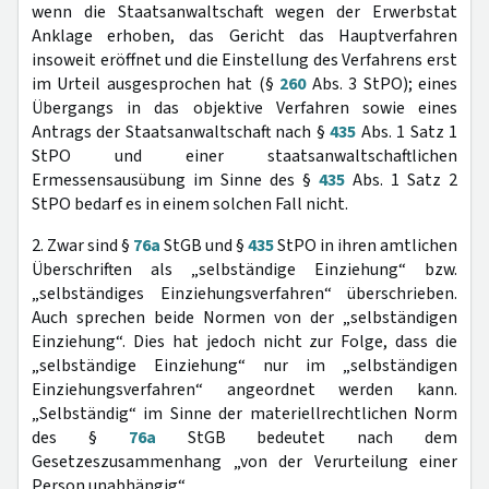
wenn die Staatsanwaltschaft wegen der Erwerbstat
Anklage erhoben, das Gericht das Hauptverfahren
insoweit eröffnet und die Einstellung des Verfahrens erst
im Urteil ausgesprochen hat (§
260
Abs. 3 StPO); eines
Übergangs in das objektive Verfahren sowie eines
Antrags der Staatsanwaltschaft nach §
435
Abs. 1 Satz 1
StPO und einer staatsanwaltschaftlichen
Ermessensausübung im Sinne des §
435
Abs. 1 Satz 2
StPO bedarf es in einem solchen Fall nicht.
2. Zwar sind §
76a
StGB und §
435
StPO in ihren amtlichen
Überschriften als „selbständige Einziehung“ bzw.
„selbständiges Einziehungsverfahren“ überschrieben.
Auch sprechen beide Normen von der „selbständigen
Einziehung“. Dies hat jedoch nicht zur Folge, dass die
„selbständige Einziehung“ nur im „selbständigen
Einziehungsverfahren“ angeordnet werden kann.
„Selbständig“ im Sinne der materiellrechtlichen Norm
des §
76a
StGB bedeutet nach dem
Gesetzeszusammenhang „von der Verurteilung einer
Person unabhängig“.