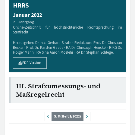
HRRS
Januar 2022
23. Jahrgang
Online-Zeitschrift für höchstrichterliche Rechtsprechung im
Strafrecht
Herausgeber: Dr. h.c. Gerhard Strate · Redaktion: Prof. Dr. Christian
Becker · Prof. Dr. Karsten Gaede · RA Dr. Christoph Henckel · RiKG Dr.
Holger Mann · RA Sina Aaron Moslehi · RA Dr. Stephan Schlegel
PDF-Version
III. Strafzumessungs- und
Maßregelrecht
S. 8 (Heft 1/2022)