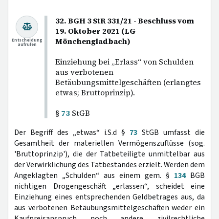
32. BGH 3 StR 331/21 - Beschluss vom
19. Oktober 2021 (LG
Mönchengladbach)
Entscheidung
aufrufen
Einziehung bei „Erlass“ von Schulden
aus verbotenen
Betäubungsmittelgeschäften (erlangtes
etwas; Bruttoprinzip).
§
73
StGB
Der Begriff des „etwas“ i.S.d §
73
StGB umfasst die
Gesamtheit der materiellen Vermögenszuflüsse (sog.
'Bruttoprinzip'), die der Tatbeteiligte unmittelbar aus
der Verwirklichung des Tatbestandes erzielt. Werden dem
Angeklagten „Schulden“ aus einem gem. §
134
BGB
nichtigen Drogengeschäft „erlassen“, scheidet eine
Einziehung eines entsprechenden Geldbetrages aus, da
aus verbotenen Betäubungsmittelgeschäften weder ein
Kaufpreisanspruch noch andere zivilrechtliche