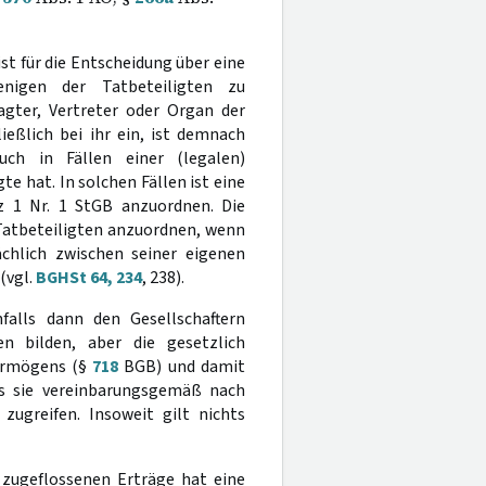
ist für die Entscheidung über eine
nigen der Tatbeteiligten zu
agter, Vertreter oder Organ der
eßlich bei ihr ein, ist demnach
ch in Fällen einer (legalen)
e hat. In solchen Fällen ist eine
z 1 Nr. 1 StGB anzuordnen. Die
Tatbeteiligten anzuordnen, wenn
ächlich zwischen seiner eigenen
(vgl.
BGHSt 64, 234
, 238).
nfalls dann den Gesellschaftern
n bilden, aber die gesetzlich
vermögens (§
718
BGB) und damit
ss sie vereinbarungsgemäß nach
zugreifen. Insoweit gilt nichts
 zugeflossenen Erträge hat eine