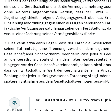
1. Handelt der Täter lediglich als Beauftragter, Vertreter oder 
eine solche Gesellschaft und tritt die Vermögensmehrung aussc
ohne Weiteres angenommen werden, dass der Täter – au
Zugriffsmöglichkeit – eigene Verfügungsgewalt über das Er
Einziehungsanordnung gegen einen als Organ handelnden Täter
faktische Verfügungsgewalt hinausgehenden Feststellung, das
was zu einer Änderung seiner Vermögensbilanz führte.
2. Dies kann etwa darin liegen, dass der Täter die Gesellscha
seiner Tat nutzte, eine Trennung zwischen dem eigenen
Gesellschaft aber nicht vornahm, oder darin, dass jeder aus d
an die Gesellschaft sogleich an den Täter weitergeleitet 
hingegen von der Gesellschaft vereinnahmt, so kann nicht ohn
dass der wirtschaftliche Wert der Geschäftsanteile im Priv
Zahlung oder jeder zurückgewiesenen Forderung steigt oder sic
späteren Entnahme aus dem Gesellschaftsvermögen auswirkt.
941. BGH 3 StR 473/20 – Urteil vom 1. Jul
Anrechnung im Ausland erlittener Freih
Entscheidung