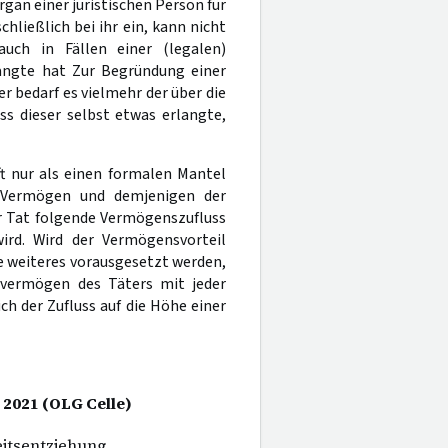
Organ einer juristischen Person für
hließlich bei ihr ein, kann nicht
ch in Fällen einer (legalen)
langte hat Zur Begründung einer
 bedarf es vielmehr der über die
s dieser selbst etwas erlangte,
ft nur als einen formalen Mantel
 Vermögen und demjenigen der
er Tat folgende Vermögenszufluss
wird. Wird der Vermögensvorteil
e weiteres vorausgesetzt werden,
atvermögen des Täters mit jeder
h der Zufluss auf die Höhe einer
i 2021 (OLG Celle)
eitsentziehung