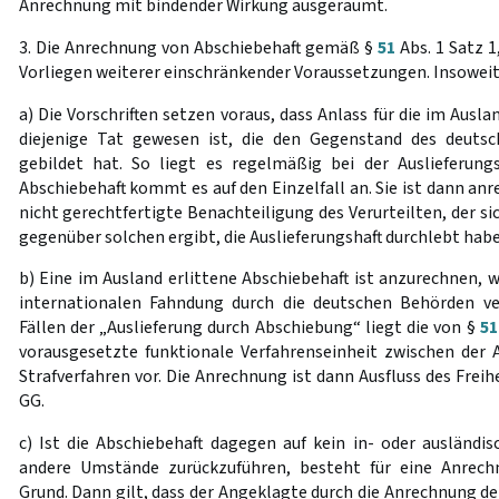
Anrechnung mit bindender Wirkung ausgeräumt.
3. Die Anrechnung von Abschiebehaft gemäß §
51
Abs. 1 Satz 1
Vorliegen weiterer einschränkender Voraussetzungen. Insoweit 
a) Die Vorschriften setzen voraus, dass Anlass für die im Ausl
diejenige Tat gewesen ist, die den Gegenstand des deutsch
gebildet hat. So liegt es regelmäßig bei der Auslieferungs
Abschiebehaft kommt es auf den Einzelfall an. Sie ist dann anr
nicht gerechtfertigte Benachteiligung des Verurteilten, der si
gegenüber solchen ergibt, die Auslieferungshaft durchlebt habe
b) Eine im Ausland erlittene Abschiebehaft ist anzurechnen, w
internationalen Fahndung durch die deutschen Behörden ver
Fällen der „Auslieferung durch Abschiebung“ liegt die von §
51
vorausgesetzte funktionale Verfahrenseinheit zwischen der
Strafverfahren vor. Die Anrechnung ist dann Ausfluss des Freih
GG.
c) Ist die Abschiebehaft dagegen auf kein in- oder ausländis
andere Umstände zurückzuführen, besteht für eine Anrechnu
Grund. Dann gilt, dass der Angeklagte durch die Anrechnung de