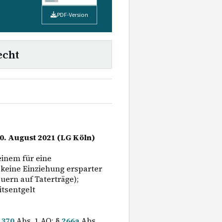
PDF-Version
echt
10. August 2021 (LG Köln)
einem für eine
keine Einziehung ersparter
ern auf Taterträge);
tsentgelt
§
370
Abs. 1 AO; §
266a
Abs.