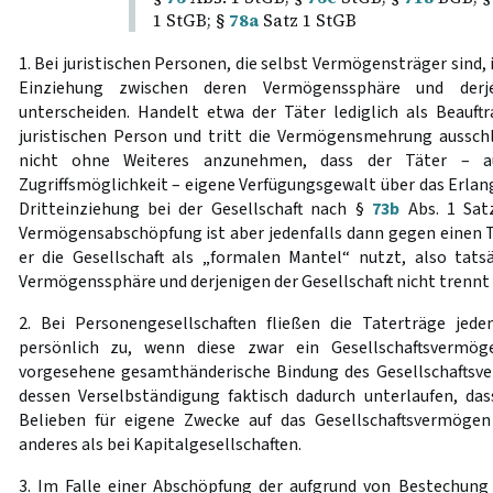
1 StGB; §
78a
Satz 1 StGB
1. Bei juristischen Personen, die selbst Vermögensträger sind, 
Einziehung zwischen deren Vermögenssphäre und derje
unterscheiden. Handelt etwa der Täter lediglich als Beauftr
juristischen Person und tritt die Vermögensmehrung ausschli
nicht ohne Weiteres anzunehmen, dass der Täter – au
Zugriffsmöglichkeit – eigene Verfügungsgewalt über das Erlangt
Dritteinziehung bei der Gesellschaft nach §
73b
Abs. 1 Sat
Vermögensabschöpfung ist aber jedenfalls dann gegen einen 
er die Gesellschaft als „formalen Mantel“ nutzt, also tats
Vermögenssphäre und derjenigen der Gesellschaft nicht trennt 
2. Bei Personengesellschaften fließen die Taterträge jede
persönlich zu, wenn diese zwar ein Gesellschaftsvermöge
vorgesehene gesamthänderische Bindung des Gesellschafts
dessen Verselbständigung faktisch dadurch unterlaufen, da
Belieben für eigene Zwecke auf das Gesellschaftsvermögen 
anderes als bei Kapitalgesellschaften.
3. Im Falle einer Abschöpfung der aufgrund von Bestechung