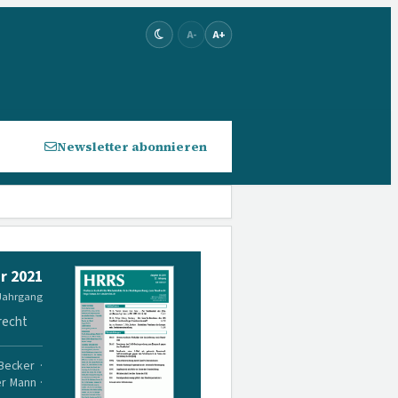
A-
A+
Newsletter abonnieren
r 2021
 Jahrgang
recht
 Becker ·
er Mann ·