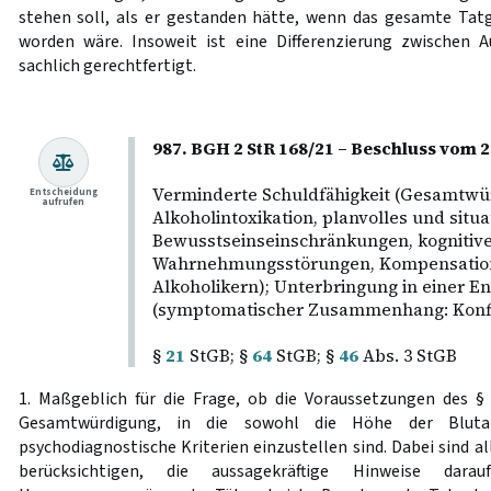
stehen soll, als er gestanden hätte, wenn das gesamte Tat
worden wäre. Insoweit ist eine Differenzierung zwischen A
sachlich gerechtfertigt.
987. BGH 2 StR 168/21 – Beschluss vom 2
Verminderte Schuldfähigkeit (Gesamtwü
Entscheidung
aufrufen
Alkoholintoxikation, planvolles und situ
Bewusstseinseinschränkungen, kognitiv
Wahrnehmungsstörungen, Kompensation
Alkoholikern); Unterbringung in einer E
(symptomatischer Zusammenhang: Konfli
§
21
StGB; §
64
StGB; §
46
Abs. 3 StGB
1. Maßgeblich für die Frage, ob die Voraussetzungen des 
Gesamtwürdigung, in die sowohl die Höhe der Blutal
psychodiagnostische Kriterien einzustellen sind. Dabei sind a
berücksichtigen, die aussagekräftige Hinweise d