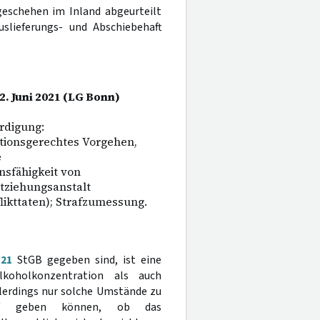
geschehen im Inland abgeurteilt
uslieferungs- und Abschiebehaft
2. Juni 2021 (LG Bonn)
rdigung:
ationsgerechtes Vorgehen,
e
sfähigkeit von
ntziehungsanstalt
kttaten); Strafzumessung.
§
21
StGB gegeben sind, ist eine
koholkonzentration als auch
llerdings nur solche Umstände zu
arauf geben können, ob das