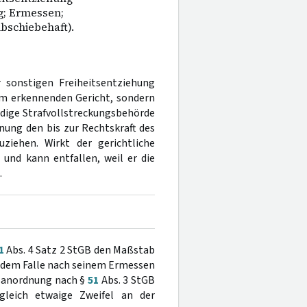
g; Ermessen;
bschiebehaft).
 sonstigen Freiheitsentziehung
em erkennenden Gericht, sondern
ndige Strafvollstreckungsbehörde
nung den bis zur Rechtskraft des
ziehen. Wirkt der gerichtliche
g und kann entfallen, weil er die
.
1
Abs. 4 Satz 2 StGB den Maßstab
jedem Falle nach seinem Ermessen
gsanordnung nach §
51
Abs. 3 StGB
gleich etwaige Zweifel an der