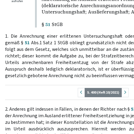
aufrufen
(deklaratorische Anrechnungsanordnun
Untersuchungshaft; Auslieferungshaft; A
§
51
StGB
1. Die Anrechnung einer erlittenen Untersuchungshaft oder
gemäß §
51
Abs.1 Satz 1 StGB obliegt grundsätzlich nicht d
folgt aus dem Gesetz, welches sich unmittelbar an die zustä
richtet; dieser kommt die Aufgabe zu, bei der Strafzeitberech
Urteils anrechenbaren Freiheitsentzug von der Strafe abzu
Ausspruch deshalb lediglich deklaratorisch, ist er überflüssi
gesetzlich gebotene Anrechnung nicht zu beeinflussen vermag
S. 400 (Heft 10/2021)
2. Anderes gilt indessen in Fällen, in denen der Richter nach §
5
der Anrechnung im Ausland erlittener Freiheitsentziehung in 
zu bestimmen hat; in dieser Konstellation ist die Anrechnun
im Urteil ausdrücklich auszusprechen. Hiermit werden zu