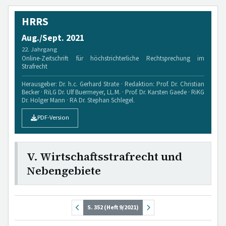
HRRS
Aug./Sept. 2021
22. Jahrgang
Online-Zeitschrift für höchstrichterliche Rechtsprechung im
Strafrecht
Herausgeber: Dr. h.c. Gerhard Strate · Redaktion: Prof. Dr. Christian
Becker · RiLG Dr. Ulf Buermeyer, LL.M. · Prof. Dr. Karsten Gaede · RiKG
Dr. Holger Mann · RA Dr. Stephan Schlegel.
PDF-Version
V. Wirtschaftsstrafrecht und
Nebengebiete
S. 352 (Heft 9/2021)