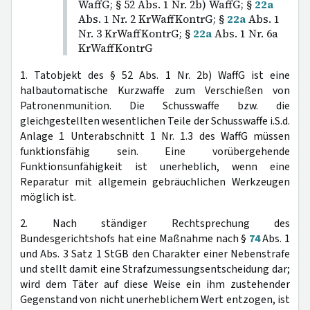
WaffG; § 52 Abs. 1 Nr. 2b) WaffG; §
22a
Abs. 1 Nr. 2 KrWaffKontrG; §
22a
Abs. 1
Nr. 3 KrWaffKontrG; §
22a
Abs. 1 Nr. 6a
KrWaffKontrG
1. Tatobjekt des § 52 Abs. 1 Nr. 2b) WaffG ist eine
halbautomatische Kurzwaffe zum Verschießen von
Patronenmunition. Die Schusswaffe bzw. die
gleichgestellten wesentlichen Teile der Schusswaffe i.S.d.
Anlage 1 Unterabschnitt 1 Nr. 1.3 des WaffG müssen
funktionsfähig sein. Eine vorübergehende
Funktionsunfähigkeit ist unerheblich, wenn eine
Reparatur mit allgemein gebräuchlichen Werkzeugen
möglich ist.
2. Nach ständiger Rechtsprechung des
Bundesgerichtshofs hat eine Maßnahme nach §
74
Abs. 1
und Abs. 3 Satz 1 StGB den Charakter einer Nebenstrafe
und stellt damit eine Strafzumessungsentscheidung dar;
wird dem Täter auf diese Weise ein ihm zustehender
Gegenstand von nicht unerheblichem Wert entzogen, ist