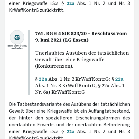
einer Kriegswaffe i.S.v. §
22a
Abs. 1 Nr. 2 und Nr. 3
KrWaffKontrG zurücktritt.
761. BGH 4 StR 523/20 – Beschluss vom
9. Juni 2021 (LG Essen)
Entscheidung
aufrufen
Unerlaubtes Ausüben der tatsächlichen
Gewalt über eine Kriegswaffe
(Konkurrenzen).
§
22a
Abs. 1 Nr. 2 KrWaffKontrG; §
22a
Abs. 1 Nr. 3 KrWaffKontrG; § 22a Abs. 1
Nr. 6a) KrWaffKontrG
Die Tatbestandsvariante des Ausübens der tatsächlichen
Gewalt über eine Kriegswaffe ist ein Auffangtatbestand,
der hinter den spezielleren Erscheinungsformen des
unerlaubten Erwerbs und der unerlaubten Beförderung
einer Kriegswaffe i.S.v. §
22a
Abs. 1 Nr. 2 und Nr. 3
KrWaffKontrG zurücktritt.