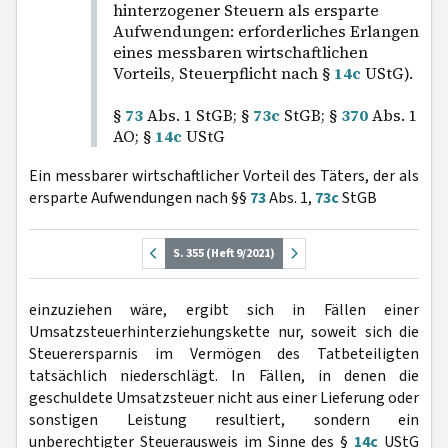
hinterzogener Steuern als ersparte
Aufwendungen: erforderliches Erlangen
eines messbaren wirtschaftlichen
Vorteils, Steuerpflicht nach §
14c
UStG).
§
73
Abs. 1 StGB; §
73c
StGB; §
370
Abs. 1
AO; §
14c
UStG
Ein messbarer wirtschaftlicher Vorteil des Täters, der als
ersparte Aufwendungen nach §§
73
Abs. 1,
73c
StGB
S. 355 (Heft 9/2021)
einzuziehen wäre, ergibt sich in Fällen einer
Umsatzsteuerhinterziehungskette nur, soweit sich die
Steuerersparnis im Vermögen des Tatbeteiligten
tatsächlich niederschlägt. In Fällen, in denen die
geschuldete Umsatzsteuer nicht aus einer Lieferung oder
sonstigen Leistung resultiert, sondern ein
unberechtigter Steuerausweis im Sinne des §
14c
UStG