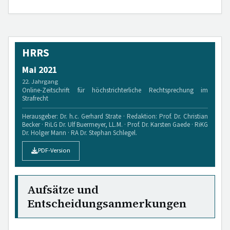
HRRS
Mai 2021
22. Jahrgang
Online-Zeitschrift für höchstrichterliche Rechtsprechung im
Strafrecht
Herausgeber: Dr. h.c. Gerhard Strate · Redaktion: Prof. Dr. Christian
Becker · RiLG Dr. Ulf Buermeyer, LL.M. · Prof. Dr. Karsten Gaede · RiKG
Dr. Holger Mann · RA Dr. Stephan Schlegel.
PDF-Version
Aufsätze und
Entscheidungsanmerkungen