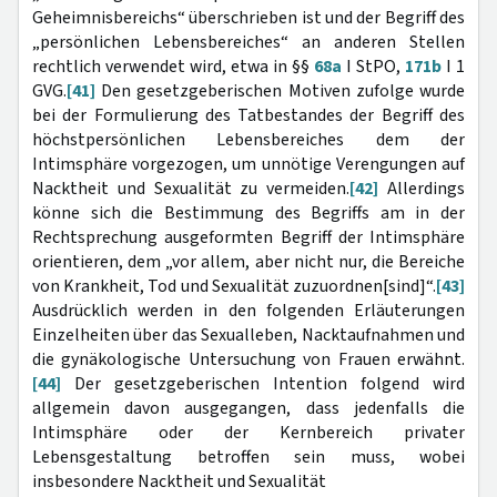
Geheimnisbereichs“ überschrieben ist und der Begriff des
„persönlichen Lebensbereiches“ an anderen Stellen
rechtlich verwendet wird, etwa in §§
68a
I StPO,
171b
I 1
GVG.
[41]
Den gesetzgeberischen Motiven zufolge wurde
bei der Formulierung des Tatbestandes der Begriff des
höchstpersönlichen Lebensbereiches dem der
Intimsphäre vorgezogen, um unnötige Verengungen auf
Nacktheit und Sexualität zu vermeiden.
[42]
Allerdings
könne sich die Bestimmung des Begriffs am in der
Rechtsprechung ausgeformten Begriff der Intimsphäre
orientieren, dem „vor allem, aber nicht nur, die Bereiche
von Krankheit, Tod und Sexualität zuzuordnen[sind]“.
[43]
Ausdrücklich werden in den folgenden Erläuterungen
Einzelheiten über das Sexualleben, Nacktaufnahmen und
die gynäkologische Untersuchung von Frauen erwähnt.
[44]
Der gesetzgeberischen Intention folgend wird
allgemein davon ausgegangen, dass jedenfalls die
Intimsphäre oder der Kernbereich privater
Lebensgestaltung betroffen sein muss, wobei
insbesondere Nacktheit und Sexualität