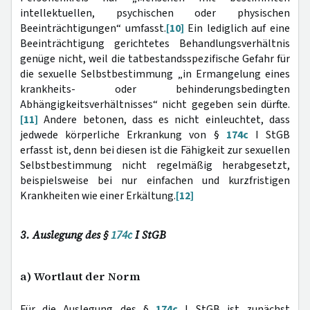
intellektuellen, psychischen oder physischen
Beeinträchtigungen“ umfasst.
[10]
Ein lediglich auf eine
Beeinträchtigung gerichtetes Behandlungsverhältnis
genüge nicht, weil die tatbestandsspezifische Gefahr für
die sexuelle Selbstbestimmung „in Ermangelung eines
krankheits- oder behinderungsbedingten
Abhängigkeitsverhältnisses“ nicht gegeben sein dürfte.
[11]
Andere betonen, dass es nicht einleuchtet, dass
jedwede körperliche Erkrankung von §
174c
I StGB
erfasst ist, denn bei diesen ist die Fähigkeit zur sexuellen
Selbstbestimmung nicht regelmäßig herabgesetzt,
beispielsweise bei nur einfachen und kurzfristigen
Krankheiten wie einer Erkältung.
[12]
3. Auslegung des §
174c
I StGB
a) Wortlaut der Norm
Für die Auslegung des §
174c
I StGB ist zunächst