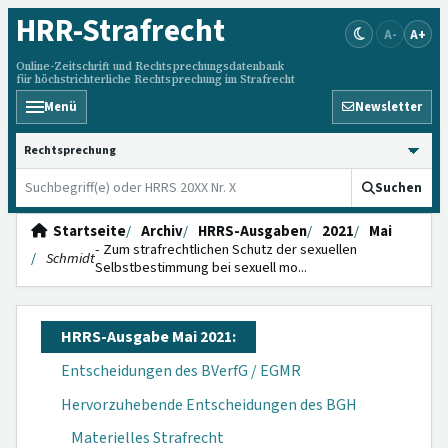
HRR
-Strafrecht
A-
A+
Online-Zeitschrift und Rechtsprechungsdatenbank
für höchstrichterliche Rechtsprechung im Strafrecht
Menü
Newsletter
HRRS durchsuchen
Suchen
Startseite
Archiv
HRRS-Ausgaben
2021
Mai
- Zum strafrechtlichen Schutz der sexuellen
Schmidt
Selbstbestimmung bei sexuell mo...
HRRS-Ausgabe Mai 2021:
Entscheidungen des BVerfG / EGMR
Hervorzuhebende Entscheidungen des BGH
Materielles Strafrecht