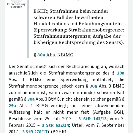
Entscheidung
aufrufen
BGHR; Strafrahmen beim minder
schweren Fall des bewaffneten
Handeltreibens mit Betäubungsmitteln
(Sperrwirkung; Strafrahmenobergrenze;
Strafrahmenuntergrenze; Aufgabe der
bisherigen Rechtsprechung des Senats).
§
30a
Abs. 3 BtMG
Der Senat schließt sich der Rechtsprechung an, wonach
ausschließlich die Strafrahmenuntergrenze des §
29a
Abs. 1 BtMG eine Sperrwirkung entfaltet, die
Strafrahmenobergrenze jedoch dem §
30a
Abs. 3 BtMG
zu entnehmen ist, wenn zwar ein minder schwerer Fall
gemäß §
30a
Abs. 3 BtMG, nicht aber ein solcher gemäß §
29a
Abs. 1 BtMG vorliegt; an seiner abweichenden
Auffassung hält er nicht mehr fest (Aufgabe BGH,
Beschlüsse vom 25. Juli 2013 –
3 StR 143/13
; vom 3.
Februar 2015 –
3 StR 632/14
; Urteil vom 7. September
2017 –
3 StR 278/17
). (BGHR)