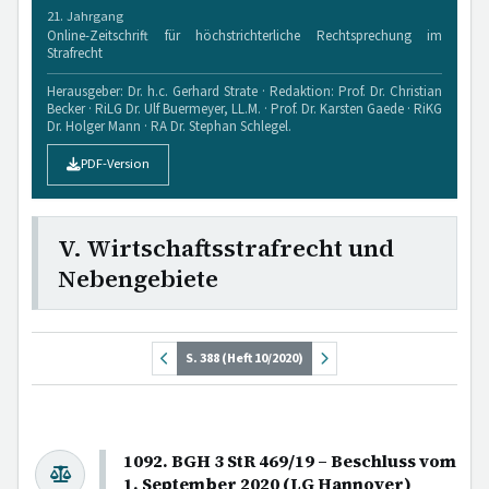
21. Jahrgang
Online-Zeitschrift für höchstrichterliche Rechtsprechung im
Strafrecht
Herausgeber: Dr. h.c. Gerhard Strate · Redaktion: Prof. Dr. Christian
Becker · RiLG Dr. Ulf Buermeyer, LL.M. · Prof. Dr. Karsten Gaede · RiKG
Dr. Holger Mann · RA Dr. Stephan Schlegel.
PDF-Version
V. Wirtschaftsstrafrecht und
Nebengebiete
S. 388 (Heft 10/2020)
1092. BGH 3 StR 469/19 – Beschluss vom
1. September 2020 (LG Hannover)