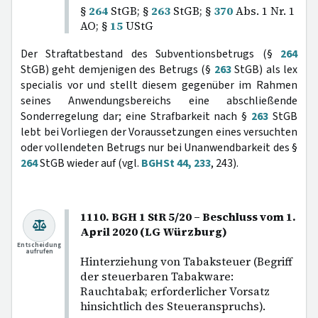
§
264
StGB; §
263
StGB; §
370
Abs. 1 Nr. 1
AO; §
15
UStG
Der Straftatbestand des Subventionsbetrugs (§
264
StGB) geht demjenigen des Betrugs (§
263
StGB) als lex
specialis vor und stellt diesem gegenüber im Rahmen
seines Anwendungsbereichs eine abschließende
Sonderregelung dar; eine Strafbarkeit nach §
263
StGB
lebt bei Vorliegen der Voraussetzungen eines versuchten
oder vollendeten Betrugs nur bei Unanwendbarkeit des §
264
StGB wieder auf (vgl.
BGHSt 44, 233
, 243).
1110. BGH 1 StR 5/20 – Beschluss vom 1.
April 2020 (LG Würzburg)
Entscheidung
aufrufen
Hinterziehung von Tabaksteuer (Begriff
der steuerbaren Tabakware:
Rauchtabak; erforderlicher Vorsatz
hinsichtlich des Steueranspruchs).