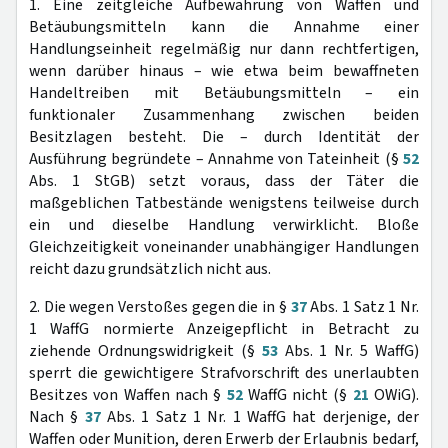
1. Eine zeitgleiche Aufbewahrung von Waffen und
Betäubungsmitteln kann die Annahme einer
Handlungseinheit regelmäßig nur dann rechtfertigen,
wenn darüber hinaus – wie etwa beim bewaffneten
Handeltreiben mit Betäubungsmitteln – ein
funktionaler Zusammenhang zwischen beiden
Besitzlagen besteht. Die – durch Identität der
Ausführung begründete – Annahme von Tateinheit (§
52
Abs. 1 StGB) setzt voraus, dass der Täter die
maßgeblichen Tatbestände wenigstens teilweise durch
ein und dieselbe Handlung verwirklicht. Bloße
Gleichzeitigkeit voneinander unabhängiger Handlungen
reicht dazu grundsätzlich nicht aus.
2. Die wegen Verstoßes gegen die in §
37
Abs. 1 Satz 1 Nr.
1 WaffG normierte Anzeigepflicht in Betracht zu
ziehende Ordnungswidrigkeit (§
53
Abs. 1 Nr. 5 WaffG)
sperrt die gewichtigere Strafvorschrift des unerlaubten
Besitzes von Waffen nach §
52
WaffG nicht (§
21
OWiG).
Nach §
37
Abs. 1 Satz 1 Nr. 1 WaffG hat derjenige, der
Waffen oder Munition, deren Erwerb der Erlaubnis bedarf,