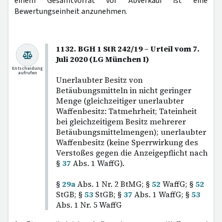
einem Gesamtvorrat vor Abverkauf ist eine
Bewertungseinheit anzunehmen.
1132. BGH 1 StR 242/19 – Urteil vom 7.
Juli 2020 (LG München I)
Entscheidung
aufrufen
Unerlaubter Besitz von
Betäubungsmitteln in nicht geringer
Menge (gleichzeitiger unerlaubter
Waffenbesitz: Tatmehrheit; Tateinheit
bei gleichzeitigem Besitz mehrerer
Betäubungsmittelmengen); unerlaubter
Waffenbesitz (keine Sperrwirkung des
Verstoßes gegen die Anzeigepflicht nach
§
37
Abs. 1 WaffG).
§
29a
Abs. 1 Nr. 2 BtMG; §
52
WaffG; §
52
StGB; §
53
StGB; §
37
Abs. 1 WaffG; §
53
Abs. 1 Nr. 5 WaffG