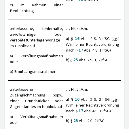
c) im Rahmen einer
Beobachtung
unterlassene, fehlerhafte,
… Nr. 4 i.V.m.
unvollständige oder
a) §
16
Abs. 2 S. 3 IfSG (ggf.
verspätetUnterlagenvorlage
i.V.m. einer Rechtsverordnung
im Hinblick auf
nach §
17
Abs. 4 S. 1 IfSG)
a) Verhütungsmaßnahmen
b) §
25
Abs. 2 S. 1, 2 IfSG
oder
b) Ermittlungsmaßnahmen
unterlassene
… Nr. 5 i.V.m.
Zugänglichmachung bspw.
a) §
16
Abs. 2 S. 2 IfSG (ggf.
eines Grundstückes oder
i.V.m. einer Rechtsverordnung
Gegenstandes im Hinblick auf
nach §
17
Abs. 4 S. 1 IfSG)
a) Verhütungsmaßnahmen
b) §
25
Abs. 2 S. 2 IfSG
oder