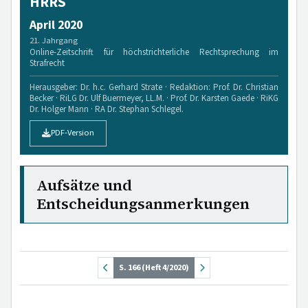
HRRS
April 2020
21. Jahrgang
Online-Zeitschrift für höchstrichterliche Rechtsprechung im
Strafrecht
Herausgeber: Dr. h.c. Gerhard Strate · Redaktion: Prof. Dr. Christian
Becker · RiLG Dr. Ulf Buermeyer, LL.M. · Prof. Dr. Karsten Gaede · RiKG
Dr. Holger Mann · RA Dr. Stephan Schlegel.
PDF-Version
Aufsätze und
Entscheidungsanmerkungen
S. 166 (Heft 4/2020)