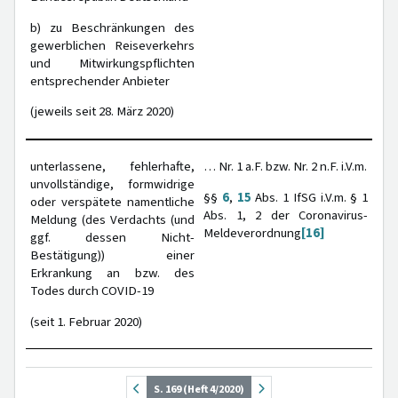
b) zu Beschränkungen des
gewerblichen Reiseverkehrs
und Mitwirkungspflichten
entsprechender Anbieter
(jeweils seit 28. März 2020)
unterlassene, fehlerhafte,
… Nr. 1 a.F. bzw. Nr. 2 n.F. i.V.m.
unvollständige, formwidrige
§§
6
,
15
Abs. 1 IfSG i.V.m. § 1
oder verspätete namentliche
Abs. 1, 2 der Coronavirus-
Meldung (des Verdachts (und
Meldeverordnung
[16]
ggf. dessen Nicht-
Bestätigung)) einer
Erkrankung an bzw. des
Todes durch COVID-19
(seit 1. Februar 2020)
S. 169 (Heft 4/2020)