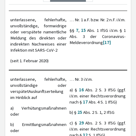
unterlassene, fehlerhafte,
… Nr. 1 a.F. bzw. Nr. 2 n.F. i.V.m.
unvollständige, formwidrige
§§
7
,
15
Abs. 1 IfSG i.V.m. § 1
oder verspätete namentliche
Abs. 3 der Coronavirus-
Meldung des direkten oder
Meldeverordnung
[17]
indirekten Nachweises einer
Infektion mit SARS-CoV-2
(seit 1. Februar 2020)
unterlassene, fehlerhafte,
… Nr. 3 i.V.m.
unvollständige oder
a) §
16
Abs. 2 S. 3 IfSG (ggf.
verspätetAuskunftserteilung
i.V.m. einer Rechtsverordnung
im Hinblick auf
nach §
17
Abs. 4 S. 1 IfSG)
a) Verhütungsmaßnahmen
b) §
25
Abs. 2 S. 1, 2 IfSG
oder
c) §
29
Abs. 2 S. 3 IfSG (ggf.
b) Ermittlungsmaßnahmen
i.V.m. einer Rechtsverordnung
oder
nach §
32
S. 1 IfSG)