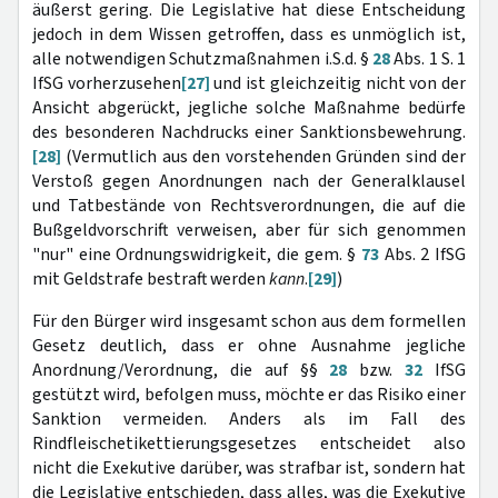
äußerst gering. Die Legislative hat diese Entscheidung
jedoch in dem Wissen getroffen, dass es unmöglich ist,
alle notwendigen Schutzmaßnahmen i.S.d. §
28
Abs. 1 S. 1
IfSG vorherzusehen
[27]
und ist gleichzeitig nicht von der
Ansicht abgerückt, jegliche solche Maßnahme bedürfe
des besonderen Nachdrucks einer Sanktionsbewehrung.
[28]
(Vermutlich aus den vorstehenden Gründen sind der
Verstoß gegen Anordnungen nach der Generalklausel
und Tatbestände von Rechtsverordnungen, die auf die
Bußgeldvorschrift verweisen, aber für sich genommen
"nur" eine Ordnungswidrigkeit, die gem. §
73
Abs. 2 IfSG
mit Geldstrafe bestraft werden
kann
.
[29]
)
Für den Bürger wird insgesamt schon aus dem formellen
Gesetz deutlich, dass er ohne Ausnahme jegliche
Anordnung/Verordnung, die auf §§
28
bzw.
32
IfSG
gestützt wird, befolgen muss, möchte er das Risiko einer
Sanktion vermeiden. Anders als im Fall des
Rindfleischetikettierungsgesetzes entscheidet also
nicht die Exekutive darüber, was strafbar ist, sondern hat
die Legislative entschieden, dass alles, was die Exekutive