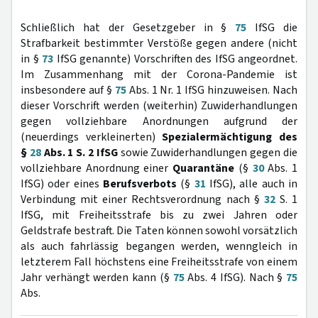
Schließlich hat der Gesetzgeber in §
75
IfSG die
Strafbarkeit bestimmter Verstöße gegen andere (nicht
in §
73
IfSG genannte) Vorschriften des IfSG angeordnet.
Im Zusammenhang mit der Corona-Pandemie ist
insbesondere auf §
75
Abs. 1 Nr. 1 IfSG hinzuweisen. Nach
dieser Vorschrift werden (weiterhin) Zuwiderhandlungen
gegen vollziehbare Anordnungen aufgrund der
(neuerdings verkleinerten)
Spezialermächtigung des
§
28
Abs. 1 S.
2 IfSG
sowie Zuwiderhandlungen gegen die
vollziehbare Anordnung einer
Quarantäne
(§
30
Abs. 1
IfSG) oder eines
Berufsverbots
(§
31
IfSG), alle auch in
Verbindung mit einer Rechtsverordnung nach §
32
S. 1
IfSG, mit Freiheitsstrafe bis zu zwei Jahren oder
Geldstrafe bestraft. Die Taten können sowohl vorsätzlich
als auch fahrlässig begangen werden, wenngleich in
letzterem Fall höchstens eine Freiheitsstrafe von einem
Jahr verhängt werden kann (§
75
Abs. 4 IfSG). Nach §
75
Abs.