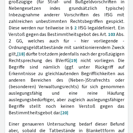
großzügige (für Straf- und Bußgeldvorschriften in
Nebengesetzen indes grundsätzlich typische)
Inbezugnahme anderer Vorschriften des IfSG mit
zahlreichen unbestimmten Rechtsbegriffen gespickt.
Diese werden nur teilweise in §
2
IfSG legaldefiniert. Ein
Verstoß gegen das Bestimmtheitsgebot des Art.
103
Abs.
2 GG, welches auch für - hier vorliegende -
Ordnungsgeldtatbestände mit sanktionierendem Zweck
gilt,
[18]
dürfte trotzdem jedenfalls nach der großzügigen
Rechtsprechung des BVerfG
[19]
nicht vorliegen. Die
Begriffe sind nämlich (ggf. unter Rückgriff auf
Erkenntnisse zu gleichlautenden Begrifflichkeiten aus
anderen Bereichen des (Neben-)Strafrechts oder
(besonderen) Verwaltungsrechts) für sich genommen
auslegungsfähig und eine reine Häufung
auslegungsbedürftiger, aber zugleich auslegungsfähiger
Begriffe stellt noch keinen Verstoß gegen das
Bestimmtheitsgebot dar.
[20]
Einer genaueren Untersuchung bedarf dieser Befund
aber, sobald die Tatbestände in Blankettform auf