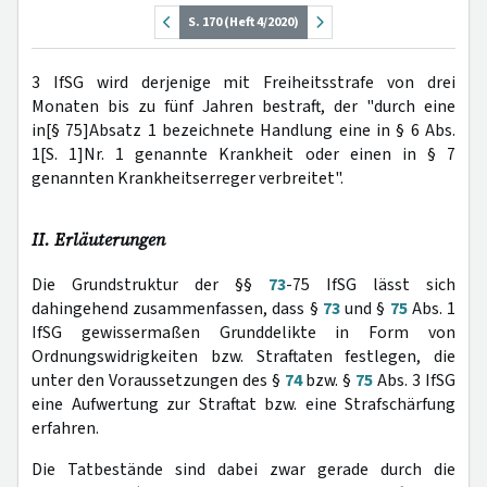
S. 170 (Heft 4/2020)
3 IfSG wird derjenige mit Freiheitsstrafe von drei
Monaten bis zu fünf Jahren bestraft, der "durch eine
in[§ 75]Absatz 1 bezeichnete Handlung eine in § 6 Abs.
1[S. 1]Nr. 1 genannte Krankheit oder einen in § 7
genannten Krankheitserreger verbreitet".
II. Erläuterungen
Die Grundstruktur der §§
73
-75 IfSG lässt sich
dahingehend zusammenfassen, dass §
73
und §
75
Abs. 1
IfSG gewissermaßen Grunddelikte in Form von
Ordnungswidrigkeiten bzw. Straftaten festlegen, die
unter den Voraussetzungen des §
74
bzw. §
75
Abs. 3 IfSG
eine Aufwertung zur Straftat bzw. eine Strafschärfung
erfahren.
Die Tatbestände sind dabei zwar gerade durch die