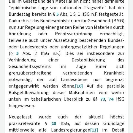
Die im Gesetz und den Materialien nicht näher definierte
"epidemische Lage von nationaler Tragweite" hat der
Bundestag bereits in §
5
Abs. 1 S. 1 IfSG n.F. festgestellt.
Dadurch ist das Bundesministerium für Gesundheit (BMG)
nun zur Regelung einer ganzen Reihe von Materien durch
Anordnung oder Rechtsverordnung ermächtigt,
teilweise auch unter Aussetzung bestehenden Bundes-
oder Landesrechts oder untergesetzlicher Regelungen
(§
5
Abs. 2 IfSG n.F.). Dies sei insbesondere zur
Verhinderung einer Destabilisierung des
Gesundheitssystems im Zuge einer sich
grenzüberschreitend verbreitenden Krankheit
notwendig, der auf Landesebene nur begrenzt
entgegenwirkt werden könne.
[10]
Auf die partielle
Bußgeldbewährung dieser Maßnahmen wird weiter
unten im tabellarischen Überblick zu §§
73
,
74
IfSG
hingewiesen.
Neugefasst wurde auch der aktuell höchst
praxisrelevante §
28
IfSG, auf dessen Grundlage
mittlerweile alle Landesregierungen
[11]
im Detail