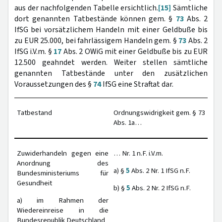
aus der nachfolgenden Tabelle ersichtlich.
[15]
Sämtliche
dort genannten Tatbestände können gem. §
73
Abs. 2
IfSG bei vorsätzlichem Handeln mit einer Geldbuße bis
zu EUR 25.000, bei fahrlässigem Handeln gem. §
73
Abs. 2
IfSG i.V.m. §
17
Abs. 2 OWiG mit einer Geldbuße bis zu EUR
12.500 geahndet werden. Weiter stellen sämtliche
genannten Tatbestände unter den zusätzlichen
Voraussetzungen des §
74
IfSG eine Straftat dar.
Tatbestand
Ordnungswidrigkeit gem. § 73
Abs. 1a…
Zuwiderhandeln gegen eine
… Nr. 1 n.F. i.V.m.
Anordnung des
a) §
5
Abs. 2 Nr. 1 IfSG n.F.
Bundesministeriums für
Gesundheit
b) §
5
Abs. 2 Nr. 2 IfSG n.F.
a) im Rahmen der
Wiedereinreise in die
Bundesrepublik Deutschland