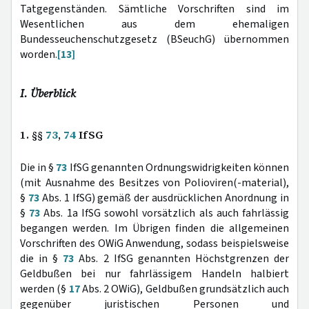
Tatgegenständen. Sämtliche Vorschriften sind im
Wesentlichen aus dem ehemaligen
Bundesseuchenschutzgesetz (BSeuchG) übernommen
worden.
[13]
I. Überblick
1. §§
73
,
74
IfSG
Die in §
73
IfSG genannten Ordnungswidrigkeiten können
(mit Ausnahme des Besitzes von Polioviren(-material),
§
73
Abs. 1 IfSG) gemäß der ausdrücklichen Anordnung in
§
73
Abs. 1a IfSG sowohl vorsätzlich als auch fahrlässig
begangen werden. Im Übrigen finden die allgemeinen
Vorschriften des OWiG Anwendung, sodass beispielsweise
die in §
73
Abs. 2 IfSG genannten Höchstgrenzen der
Geldbußen bei nur fahrlässigem Handeln halbiert
werden (§
17
Abs. 2 OWiG), Geldbußen grundsätzlich auch
gegenüber juristischen Personen und