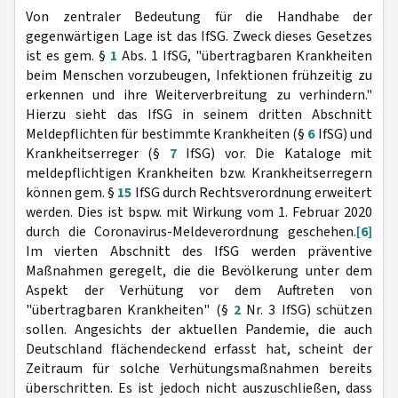
Von zentraler Bedeutung für die Handhabe der
gegenwärtigen Lage ist das IfSG. Zweck dieses Gesetzes
ist es gem. §
1
Abs. 1 IfSG, "übertragbaren Krankheiten
beim Menschen vorzubeugen, Infektionen frühzeitig zu
erkennen und ihre Weiterverbreitung zu verhindern."
Hierzu sieht das IfSG in seinem dritten Abschnitt
Meldepflichten für bestimmte Krankheiten (§
6
IfSG) und
Krankheitserreger (§
7
IfSG) vor. Die Kataloge mit
meldepflichtigen Krankheiten bzw. Krankheitserregern
können gem. §
15
IfSG durch Rechtsverordnung erweitert
werden. Dies ist bspw. mit Wirkung vom 1. Februar 2020
durch die Coronavirus-Meldeverordnung geschehen.
[6]
Im vierten Abschnitt des IfSG werden präventive
Maßnahmen geregelt, die die Bevölkerung unter dem
Aspekt der Verhütung vor dem Auftreten von
"übertragbaren Krankheiten" (§
2
Nr. 3 IfSG) schützen
sollen. Angesichts der aktuellen Pandemie, die auch
Deutschland flächendeckend erfasst hat, scheint der
Zeitraum für solche Verhütungsmaßnahmen bereits
überschritten. Es ist jedoch nicht auszuschließen, dass