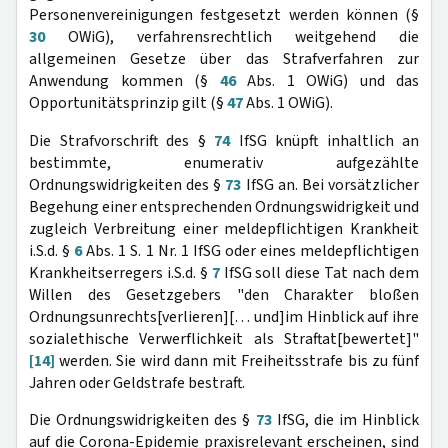
Personenvereinigungen festgesetzt werden können (§
30
OWiG), verfahrensrechtlich weitgehend die
allgemeinen Gesetze über das Strafverfahren zur
Anwendung kommen (§
46
Abs. 1 OWiG) und das
Opportunitätsprinzip gilt (§
47
Abs. 1 OWiG).
Die Strafvorschrift des §
74
IfSG knüpft inhaltlich an
bestimmte, enumerativ aufgezählte
Ordnungswidrigkeiten des §
73
IfSG an. Bei vorsätzlicher
Begehung einer entsprechenden Ordnungswidrigkeit und
zugleich Verbreitung einer meldepflichtigen Krankheit
i.S.d. §
6
Abs. 1 S. 1 Nr. 1 IfSG oder eines meldepflichtigen
Krankheitserregers i.S.d. §
7
IfSG soll diese Tat nach dem
Willen des Gesetzgebers "den Charakter bloßen
Ordnungsunrechts[verlieren][… und]im Hinblick auf ihre
sozialethische Verwerflichkeit als Straftat[bewertet]"
[14]
werden. Sie wird dann mit Freiheitsstrafe bis zu fünf
Jahren oder Geldstrafe bestraft.
Die Ordnungswidrigkeiten des §
73
IfSG, die im Hinblick
auf die Corona-Epidemie praxisrelevant erscheinen, sind