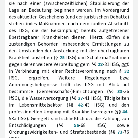
sie nach einer (zwischenzeitlichen) Stabilisierung der
Lage an Bedeutung beginnen werden. Im Vordergrund
des aktuellen Geschehens (und der juristischen Debatte)
stehen indes Maßnahmen nach dem fünften Abschnitt
des IfSG, die der Bekämpfung bereits aufgetretener
übertragbarer Krankheiten dienen. Hierzu dürfen die
zuständigen Behörden insbesondere Ermittlungen zu
den Umständen der Ansteckung mit der übertragbaren
Krankheit anstellen (§
25
IfSG) und Schutzmaßnahmen
gegen deren weitere Verbreitung gem. §§
28
-31 IfSG, ggf.
in Verbindung mit einer Rechtsverordnung nach §
32
IfSG, ergreifen. Weitere Regelungen bzw.
Anordnungsbefugnisse trifft das IfSG mit Blick auf
bestimmte (Gemeinschafts-)Einrichtungen (§§
33
-36
IfSG), die Wasserversorgung (§§
37
-41 IfSG), Tätigkeiten
im Lebensmittelsektor (§§
42
-43 IfSG) und den
professionellen Umgang mit Krankheitserregern (§§
44
-
53a IfSG). Geregelt sind schließlich u.a. die Zahlung von
Entschädigungen (§§
56
-68 IfSG) sowie
Ordnungswidrigkeiten- und Straftatbestände (§§
73
-76