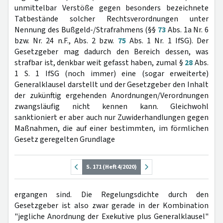
unmittelbar Verstöße gegen besonders bezeichnete
Tatbestände solcher Rechtsverordnungen unter
Nennung des Bußgeld-/Strafrahmens (§§
73
Abs. 1a Nr. 6
bzw. Nr. 24 n.F., Abs. 2 bzw.
75
Abs. 1 Nr. 1 IfSG). Der
Gesetzgeber mag dadurch den Bereich dessen, was
strafbar ist, denkbar weit gefasst haben, zumal §
28
Abs.
1 S. 1 IfSG (noch immer) eine (sogar erweiterte)
Generalklausel darstellt und der Gesetzgeber den Inhalt
der zukünftig ergehenden Anordnungen/Verordnungen
zwangsläufig nicht kennen kann. Gleichwohl
sanktioniert er aber auch nur Zuwiderhandlungen gegen
Maßnahmen, die auf einer bestimmten, im förmlichen
Gesetz geregelten Grundlage
S. 171 (Heft 4/2020)
ergangen sind. Die Regelungsdichte durch den
Gesetzgeber ist also zwar gerade in der Kombination
"jegliche Anordnung der Exekutive plus Generalklausel"