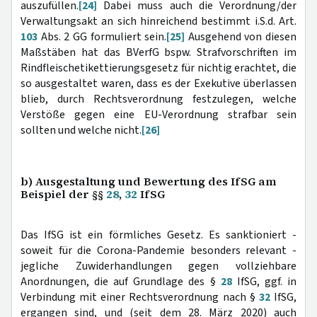
auszufüllen.
[24]
Dabei muss auch die Verordnung/der
Verwaltungsakt an sich hinreichend bestimmt i.S.d. Art.
103
Abs. 2 GG formuliert sein.
[25]
Ausgehend von diesen
Maßstäben hat das BVerfG bspw. Strafvorschriften im
Rindfleischetikettierungsgesetz für nichtig erachtet, die
so ausgestaltet waren, dass es der Exekutive überlassen
blieb, durch Rechtsverordnung festzulegen, welche
Verstöße gegen eine EU-Verordnung strafbar sein
sollten und welche nicht.
[26]
b) Ausgestaltung und Bewertung des IfSG am
Beispiel der §§
28
,
32
IfSG
Das IfSG ist ein förmliches Gesetz. Es sanktioniert -
soweit für die Corona-Pandemie besonders relevant -
jegliche Zuwiderhandlungen gegen vollziehbare
Anordnungen, die auf Grundlage des §
28
IfSG, ggf. in
Verbindung mit einer Rechtsverordnung nach §
32
IfSG,
ergangen sind, und (seit dem 28. März 2020) auch