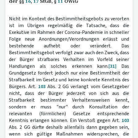
der §§
16
,
17
StGB, §
11
OWiG
Nicht im Kontext des Bestimmtheitsgebots zu verorten
ist im Übrigen regelmäßig die Tatsache, dass die
Exekutive im Rahmen der Corona-Pandemie in schneller
Folge neue Anordnungen/Verordnungen erlässt und
bestehende aufhebt oder verändert. Das
Bestimmtheitsgebot verfolgt zwar auch den Zweck, dass
der Bürger strafbares Verhalten im Vorfeld seiner
Handlungen als solches erkennen kann.
[31]
Das
Grundgesetz fordert jedoch nur eine Bestimmtheit der
Strafbarkeit im Gesetz und keine konkrete Kenntnis des
Bürgers. Art.
103
Abs. 2 GG verlangt vom Gesetzgeber
nicht, dass der Bürger jederzeit von sich aus die
Strafbarkeit bestimmter Verhaltensweisen kennt,
sondern er muss "nur" durch Konsultation der
relevanten (förmlichen) Gesetze entsprechende
Kenntnis erlangen können. Ein Verstoß gegen Art.
103
Abs. 2 GG dürfte deshalb allenfalls dann gegeben sein,
wenn sich gültige Maßnahmen widersprechen, die