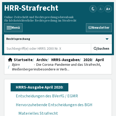
HRR
-Strafrecht
A-
A+
Online-Zeitschrift und Rechtsprechungsdatenbank
für höchstrichterliche Rechtsprechung im Strafrecht
Menü
Newsletter
HRRS durchsuchen
Suchen
Startseite
Archiv
HRRS-Ausgaben
2020
April
Björn
- Die Corona-Pandemie und das Strafrecht,
Weißenberger
insbesondere in Verb...
HRRS-Ausgabe April 2020:
Entscheidungen des BVerfG / EGMR
Hervorzuhebende Entscheidungen des BGH
Materielles Strafrecht