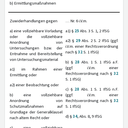
b) Ermittlungsmaßnahmen
Zuwiderhandlungen gegen
… Nr. 6 i.V.m.
a) eine vollziehbare Vorladung
a1) §
25
Abs. 3 S. 1, 2 IfSG
oder die vollziehbare
a2) §
29
Abs. 2 S. 2 IfSG (ggf.
Anordnung von
i.V.m. einer Rechtsverordnung
Untersuchungen bzw. der
nach §
32
S. 1 IfSG)
Entnahme und Bereitstellung
von Untersuchungsmaterial
b) §
28
Abs. 1 S. 1 IfSG a.F.
(ggf. i.V.m. einer
a1) im Rahmen einer
Rechtsverordnung nach §
32
Ermittlung oder
S. 1 IfSG)
a2) einer Beobachtung oder
c) §
28
Abs. 1 S. 1 IfSG n.F.
b) eine vollziehbare
(ggf. i.V.m. einer
Anordnung von
Rechtsverordnung nach §
32
Schutzmaßnahmen auf
S. 1 IfSG)
Grundlage der Generalklausel
d) §
34
, Abs. 8, 9 IfSG
nach altem Recht oder
c) eine vollziehbare