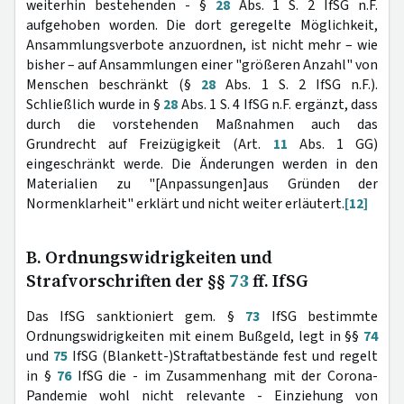
weiterhin bestehenden - §
28
Abs. 1 S. 2 IfSG n.F.
aufgehoben worden. Die dort geregelte Möglichkeit,
Ansammlungsverbote anzuordnen, ist nicht mehr – wie
bisher – auf Ansammlungen einer "größeren Anzahl" von
Menschen beschränkt (§
28
Abs. 1 S. 2 IfSG n.F.).
Schließlich wurde in §
28
Abs. 1 S. 4 IfSG n.F. ergänzt, dass
durch die vorstehenden Maßnahmen auch das
Grundrecht auf Freizügigkeit (Art.
11
Abs. 1 GG)
eingeschränkt werde. Die Änderungen werden in den
Materialien zu "[Anpassungen]aus Gründen der
Normenklarheit" erklärt und nicht weiter erläutert.
[12]
B. Ordnungswidrigkeiten und
Strafvorschriften der §§
73
ff. IfSG
Das IfSG sanktioniert gem. §
73
IfSG bestimmte
Ordnungswidrigkeiten mit einem Bußgeld, legt in §§
74
und
75
IfSG (Blankett-)Straftatbestände fest und regelt
in §
76
IfSG die - im Zusammenhang mit der Corona-
Pandemie wohl nicht relevante - Einziehung von