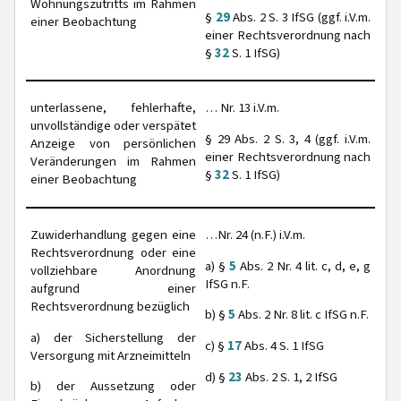
Wohnungszutritts im Rahmen
§
29
Abs. 2 S. 3 IfSG (ggf. i.V.m.
einer Beobachtung
einer Rechtsverordnung nach
§
32
S. 1 IfSG)
unterlassene, fehlerhafte,
… Nr. 13 i.V.m.
unvollständige oder verspätet
§ 29 Abs. 2 S. 3, 4 (ggf. i.V.m.
Anzeige von persönlichen
einer Rechtsverordnung nach
Veränderungen im Rahmen
§
32
S. 1 IfSG)
einer Beobachtung
Zuwiderhandlung gegen eine
…Nr. 24 (n.F.) i.V.m.
Rechtsverordnung oder eine
a) §
5
Abs. 2 Nr. 4 lit. c, d, e, g
vollziehbare Anordnung
IfSG n.F.
aufgrund einer
Rechtsverordnung bezüglich
b) §
5
Abs. 2 Nr. 8 lit. c IfSG n.F.
a) der Sicherstellung der
c) §
17
Abs. 4 S. 1 IfSG
Versorgung mit Arzneimitteln
d) §
23
Abs. 2 S. 1, 2 IfSG
b) der Aussetzung oder