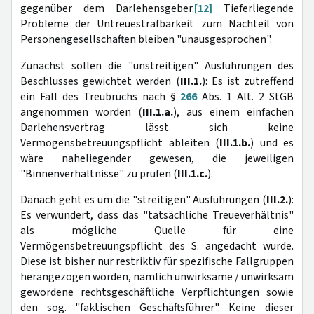
gegenüber dem Darlehensgeber.
[12]
Tieferliegende
Probleme der Untreuestrafbarkeit zum Nachteil von
Personengesellschaften bleiben "unausgesprochen".
Zunächst sollen die "unstreitigen" Ausführungen des
Beschlusses gewichtet werden (
III.1.
): Es ist zutreffend
ein Fall des Treubruchs nach §
266
Abs. 1 Alt. 2 StGB
angenommen worden (
III.1.a.
), aus einem einfachen
Darlehensvertrag lässt sich keine
Vermögensbetreuungspflicht ableiten (
III.1.b.
) und es
wäre naheliegender gewesen, die jeweiligen
"Binnenverhältnisse" zu prüfen (
III.1.c.
).
Danach geht es um die "streitigen" Ausführungen (
III.2.
):
Es verwundert, dass das "tatsächliche Treueverhältnis"
als mögliche Quelle für eine
Vermögensbetreuungspflicht des S. angedacht wurde.
Diese ist bisher nur restriktiv für spezifische Fallgruppen
herangezogen worden, nämlich unwirksame / unwirksam
gewordene rechtsgeschäftliche Verpflichtungen sowie
den sog. "faktischen Geschäftsführer". Keine dieser