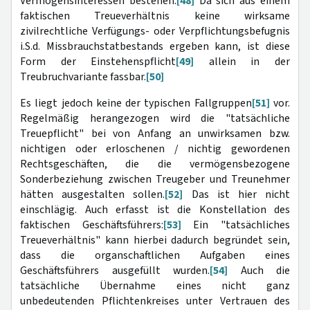
Vermögensinteressen bestehen.
[48]
Da sich aus einem
faktischen Treueverhältnis keine wirksame
zivilrechtliche Verfügungs- oder Verpflichtungsbefugnis
i.S.d. Missbrauchstatbestands ergeben kann, ist diese
Form der Einstehenspflicht
[49]
allein in der
Treubruchvariante fassbar.
[50]
Es liegt jedoch keine der typischen Fallgruppen
[51]
vor.
Regelmäßig herangezogen wird die "tatsächliche
Treuepflicht" bei von Anfang an unwirksamen bzw.
nichtigen oder erloschenen / nichtig gewordenen
Rechtsgeschäften, die die vermögensbezogene
Sonderbeziehung zwischen Treugeber und Treunehmer
hätten ausgestalten sollen.
[52]
Das ist hier nicht
einschlägig. Auch erfasst ist die Konstellation des
faktischen Geschäftsführers:
[53]
Ein "tatsächliches
Treueverhältnis" kann hierbei dadurch begründet sein,
dass die organschaftlichen Aufgaben eines
Geschäftsführers ausgefüllt wurden.
[54]
Auch die
tatsächliche Übernahme eines nicht ganz
unbedeutenden Pflichtenkreises unter Vertrauen des