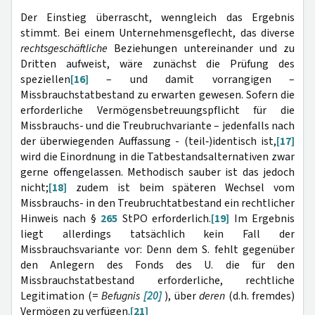
Der Einstieg überrascht, wenngleich das Ergebnis
stimmt. Bei einem Unternehmensgeflecht, das diverse
rechtsgeschäftliche
Beziehungen untereinander und zu
Dritten aufweist, wäre zunächst die Prüfung des
speziellen
[16]
– und damit vorrangigen –
Missbrauchstatbestand zu erwarten gewesen. Sofern die
erforderliche Vermögensbetreuungspflicht für die
Missbrauchs- und die Treubruchvariante – jedenfalls nach
der überwiegenden Auffassung - (teil‑)identisch ist,
[17]
wird die Einordnung in die Tatbestandsalternativen zwar
gerne offengelassen. Methodisch sauber ist das jedoch
nicht;
[18]
zudem ist beim späteren Wechsel vom
Missbrauchs- in den Treubruchtatbestand ein rechtlicher
Hinweis nach §
265
StPO erforderlich.
[19]
Im Ergebnis
liegt allerdings tatsächlich kein Fall der
Missbrauchsvariante vor: Denn dem S. fehlt gegenüber
den Anlegern des Fonds des U. die für den
Missbrauchstatbestand erforderliche, rechtliche
Legitimation (=
Befugnis
[20]
), über
deren
(d.h. fremdes)
Vermögen zu verfügen.
[21]