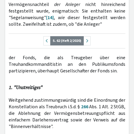
Vermögensnachteil
der Anleger
nicht hinreichend
festgestellt wurde, enigmatisch: Sie enthalten keine
"Segelanweisung"
[14]
,
wie
dieser festgestellt werden
sollte. Zweifelhaft ist zudem, ob "die Anleger"
S. 62 (Heft 2/2020)
der Fonds, die als Treugeber über eine
Treuhandkommanditistin an den Publikumsfonds
partizipieren, überhaupt Gesellschafter der Fonds sin.
1. "Unstreitiges"
Weitgehend zustimmungswürdig sind die Einordnung der
Konstellation als Treubruch i.S.d. §
266
Abs. 1 Alt. 2 StGB,
die Ablehnung der Vermögensbetreuungspflicht aus
einfachem Darlehensvertrag sowie der Verweis auf die
"Binnenverhältnisse".