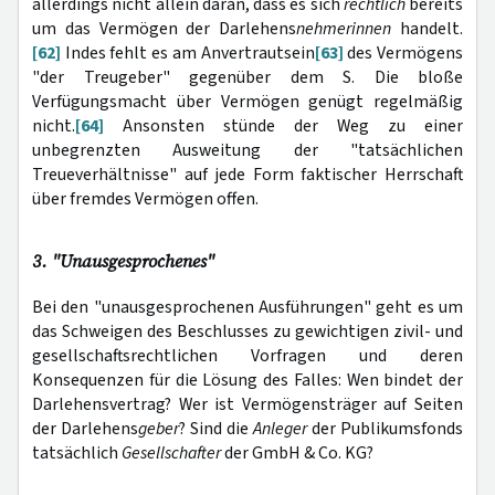
allerdings nicht allein daran, dass es sich
rechtlich
bereits
um das Vermögen der Darlehens
nehmerinnen
handelt.
[62]
Indes fehlt es am Anvertrautsein
[63]
des Vermögens
"der Treugeber" gegenüber dem S. Die bloße
Verfügungsmacht über Vermögen genügt regelmäßig
nicht.
[64]
Ansonsten stünde der Weg zu einer
unbegrenzten Ausweitung der "tatsächlichen
Treueverhältnisse" auf jede Form faktischer Herrschaft
über fremdes Vermögen offen.
3. "Unausgesprochenes"
Bei den "unausgesprochenen Ausführungen" geht es um
das Schweigen des Beschlusses zu gewichtigen zivil- und
gesellschaftsrechtlichen Vorfragen und deren
Konsequenzen für die Lösung des Falles: Wen bindet der
Darlehensvertrag? Wer ist Vermögensträger auf Seiten
der Darlehens
geber
? Sind die
Anleger
der Publikumsfonds
tatsächlich
Gesellschafter
der GmbH & Co. KG?