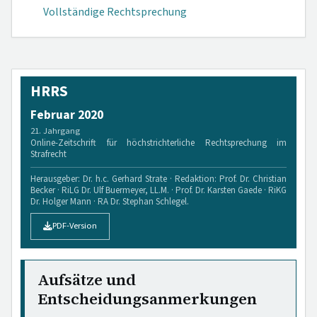
Vollständige Rechtsprechung
HRRS
Februar 2020
21. Jahrgang
Online-Zeitschrift für höchstrichterliche Rechtsprechung im
Strafrecht
Herausgeber: Dr. h.c. Gerhard Strate · Redaktion: Prof. Dr. Christian
Becker · RiLG Dr. Ulf Buermeyer, LL.M. · Prof. Dr. Karsten Gaede · RiKG
Dr. Holger Mann · RA Dr. Stephan Schlegel.
PDF-Version
Aufsätze und
Entscheidungsanmerkungen