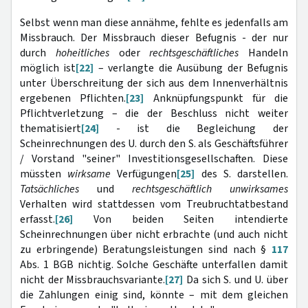
Selbst wenn man diese annähme, fehlte es jedenfalls am
Missbrauch. Der Missbrauch dieser Befugnis - der nur
durch
hoheitliches
oder
rechtsgeschäftliches
Handeln
möglich ist
[22]
– verlangte die Ausübung der Befugnis
unter Überschreitung der sich aus dem Innenverhältnis
ergebenen Pflichten.
[23]
Anknüpfungspunkt für die
Pflichtverletzung – die der Beschluss nicht weiter
thematisiert
[24]
- ist die Begleichung der
Scheinrechnungen des U. durch den S. als Geschäftsführer
/ Vorstand "seiner" Investitionsgesellschaften. Diese
müssten
wirksame
Verfügungen
[25]
des S. darstellen.
Tatsächliches
und
rechtsgeschäftlich unwirksames
Verhalten wird stattdessen vom Treubruchtatbestand
erfasst.
[26]
Von beiden Seiten intendierte
Scheinrechnungen über nicht erbrachte (und auch nicht
zu erbringende) Beratungsleistungen sind nach §
117
Abs. 1 BGB nichtig. Solche Geschäfte unterfallen damit
nicht der Missbrauchsvariante.
[27]
Da sich S. und U. über
die Zahlungen einig sind, könnte – mit dem gleichen