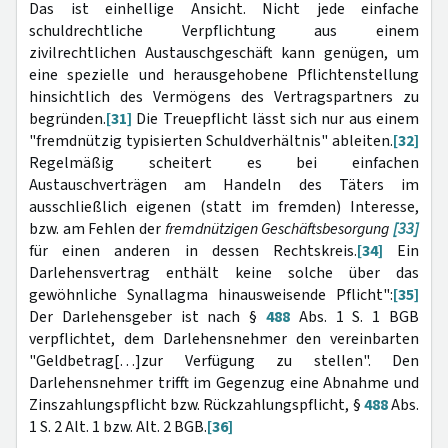
Das ist einhellige Ansicht. Nicht jede einfache
schuldrechtliche Verpflichtung aus einem
zivilrechtlichen Austauschgeschäft kann genügen, um
eine spezielle und herausgehobene Pflichtenstellung
hinsichtlich des Vermögens des Vertragspartners zu
begründen.
[31]
Die Treuepflicht lässt sich nur aus einem
"fremdnützig typisierten Schuldverhältnis" ableiten.
[32]
Regelmäßig scheitert es bei einfachen
Austauschverträgen am Handeln des Täters im
ausschließlich eigenen (statt im fremden) Interesse,
bzw. am Fehlen der
fremdnützigen
Geschäftsbesorgung
[33]
für einen anderen in dessen Rechtskreis.
[34]
Ein
Darlehensvertrag enthält keine solche über das
gewöhnliche Synallagma hinausweisende Pflicht":
[35]
Der Darlehensgeber ist nach §
488
Abs. 1 S. 1 BGB
verpflichtet, dem Darlehensnehmer den vereinbarten
"Geldbetrag[…]zur Verfügung zu stellen". Den
Darlehensnehmer trifft im Gegenzug eine Abnahme und
Zinszahlungspflicht bzw. Rückzahlungspflicht, §
488
Abs.
1 S. 2 Alt. 1 bzw. Alt. 2 BGB.
[36]