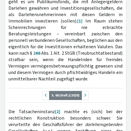
geht es um Publikumsfonds, die mit Anlegergeldern
Darlehen gewähren und Investitionsgesellschaften, die
als Darlehensnehmerinnen mit diesen Geldern in
Immobilien investieren (sollen).
[1]
Im Raum stehen
Scheinrechnungen für nie erbrachte
Beratungsleistungen – vereinbart zwischen den
personell verbundenen Gesellschaften, beglichen aus den
eigentlich für die Investitionen erhaltenen Valuten. Das
kann nach §
266
Abs. 1 Alt. 2 StGB (Treubruchtatbestand)
strafbar sein, wenn die Handelnden für fremdes
Vermögen vermögensbetreuungspflichtig gewesen sind
und diesem Vermögen durch pflichtwidriges Handeln ein
unmittelbarer Nachteil zugefügt wurde.
S. 60 (Heft 2/2020)
Die Tatsacheninstanz
[2]
machte es (sich) bei der
rechtlichen Konstruktion besonders schwer. Sie
verurteilte den Geschäftsführer der
darlehensgebenden
Gesellschaften (u.a.) wegen Anstiftung einer der