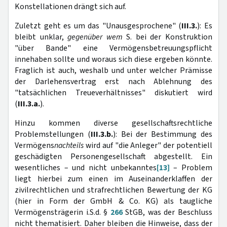
Konstellationen drängt sich auf.
Zuletzt geht es um das "Unausgesprochene" (
III.3.
): Es
bleibt unklar,
gegenüber
wem
S. bei der Konstruktion
"über Bande" eine Vermögensbetreuungspflicht
innehaben sollte und woraus sich diese ergeben könnte.
Fraglich ist auch, weshalb und unter welcher Prämisse
der Darlehensvertrag erst nach Ablehnung des
"tatsächlichen Treueverhältnisses" diskutiert wird
(
III.3.a.
).
Hinzu kommen diverse gesellschaftsrechtliche
Problemstellungen (
III.3.b.
): Bei der Bestimmung des
Vermögens
nachteils
wird auf "die Anleger" der potentiell
geschädigten Personengesellschaft abgestellt. Ein
wesentliches – und nicht unbekanntes
[13]
– Problem
liegt hierbei zum einen im Auseinanderklaffen der
zivilrechtlichen und strafrechtlichen Bewertung der KG
(hier in Form der GmbH & Co. KG) als taugliche
Vermögensträgerin i.S.d. §
266
StGB, was der Beschluss
nicht thematisiert. Daher bleiben die Hinweise, dass der