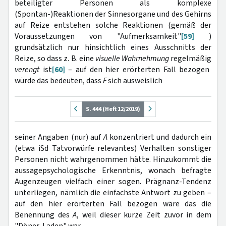
beteiligter Personen als komplexe
(Spontan-)Reaktionen der Sinnesorgane und des Gehirns
auf Reize entstehen solche Reaktionen (gemäß der
Voraussetzungen von "Aufmerksamkeit"
[59]
)
grundsätzlich nur hinsichtlich eines Ausschnitts der
Reize, so dass z. B. eine
visuelle Wahrnehmung
regelmäßig
verengt
ist
[60]
– auf den hier erörterten Fall bezogen
würde das bedeuten, dass
F
sich ausweislich
S. 444 (Heft 12/2019)
seiner Angaben (nur) auf
A
konzentriert und dadurch ein
(etwa iSd Tatvorwürfe relevantes) Verhalten sonstiger
Personen nicht wahrgenommen hätte. Hinzukommt die
aussagepsychologische Erkenntnis, wonach befragte
Augenzeugen vielfach einer sogen. Prägnanz-Tendenz
unterliegen, nämlich die einfachste Antwort zu geben –
auf den hier erörterten Fall bezogen wäre das die
Benennung des
A
, weil dieser kurze Zeit zuvor in dem