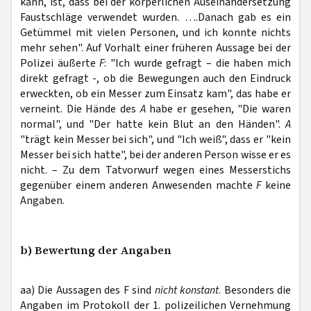
kann, ist, dass bei der körperlichen Auseinandersetzung
Faustschläge verwendet wurden. ….Danach gab es ein
Getümmel mit vielen Personen, und ich konnte nichts
mehr sehen". Auf Vorhalt einer früheren Aussage bei der
Polizei äußerte
F
: "Ich wurde gefragt – die haben mich
direkt gefragt -, ob die Bewegungen auch den Eindruck
erweckten, ob ein Messer zum Einsatz kam", das habe er
verneint. Die Hände des
A
habe er gesehen, "Die waren
normal", und "Der hatte kein Blut an den Händen".
A
"trägt kein Messer bei sich", und "Ich weiß", dass er "kein
Messer bei sich hatte", bei der anderen Person wisse er es
nicht. – Zu dem Tatvorwurf wegen eines Messerstichs
gegenüber einem anderen Anwesenden machte
F
keine
Angaben.
b) Bewertung der Angaben
aa) Die Aussagen des F sind
nicht konstant
. Besonders die
Angaben im Protokoll der 1. polizeilichen Vernehmung