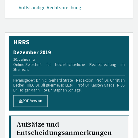
Vollständige Rechtsprechung
HRRS
Dezember 2019
20. Jahrgang
Online-Zeitschrift für höchstrichterliche Rechtsprechung im
Strafrecht
Herausgeber: Dr. h.c. Gerhard Strate · Redaktion: Prof. Dr. Christian
Becker · RiLG Dr. Ulf Buermeyer, LL.M. · Prof. Dr. Karsten Gaede · RiLG
Dr. Holger Mann · RA Dr. Stephan Schlegel.
PDF-Version
Aufsätze und
Entscheidungsanmerkungen