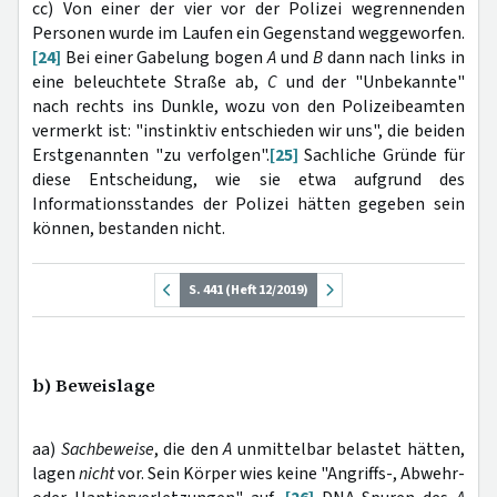
cc) Von einer der vier vor der Polizei wegrennenden
Personen wurde im Laufen ein Gegenstand weggeworfen.
[24]
Bei einer Gabelung bogen
A
und
B
dann nach links in
eine beleuchtete Straße ab,
C
und der "Unbekannte"
nach rechts ins Dunkle, wozu von den Polizeibeamten
vermerkt ist: "instinktiv entschieden wir uns", die beiden
Erstgenannten "zu verfolgen".
[25]
Sachliche Gründe für
diese Entscheidung, wie sie etwa aufgrund des
Informationsstandes der Polizei hätten gegeben sein
können, bestanden nicht.
S. 441 (Heft 12/2019)
b) Beweislage
aa)
Sachbeweise
, die den
A
unmittelbar belastet hätten,
lagen
nicht
vor. Sein Körper wies keine "Angriffs-, Abwehr-