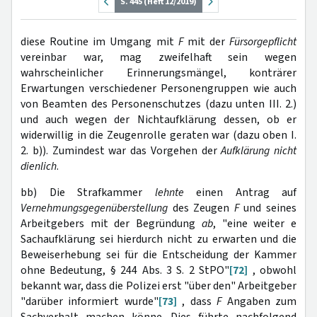
S. 445 (Heft 12/2019)
diese Routine im Umgang mit
F
mit der
Fürsorgepflicht
vereinbar war, mag zweifelhaft sein wegen
wahrscheinlicher Erinnerungsmängel, konträrer
Erwartungen verschiedener Personengruppen wie auch
von Beamten des Personenschutzes (dazu unten III. 2.)
und auch wegen der Nichtaufklärung dessen, ob er
widerwillig in die Zeugenrolle geraten war (dazu oben I.
2. b)). Zumindest war das Vorgehen der
Aufklärung nicht
dienlich
.
bb) Die Strafkammer
lehnte
einen Antrag auf
Vernehmungsgegenüberstellung
des Zeugen
F
und seines
Arbeitgebers mit der Begründung
ab
, "eine weiter e
Sachaufklärung sei hierdurch nicht zu erwarten und die
Beweiserhebung sei für die Entscheidung der Kammer
ohne Bedeutung, § 244 Abs. 3 S. 2 StPO"
[72]
, obwohl
bekannt war, dass die Polizei erst "über den" Arbeitgeber
"darüber informiert wurde"
[73]
, dass
F
Angaben zum