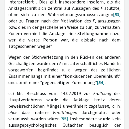
interpretiert . Dies gilt insbesondere insofern, als die
Anklageschrift sich zentral auf Aussagen des
F
stützte,
ohne sich zu den Wahrnehmungsvoraussetzungen
[53]
oder zu Fragen nach der Motivation des
F
, auszusagen
bzw. dies in der geschehenen Weise zu tun, zu verhalten.
Zudem vermied die Anklage eine Stellungnahme dazu,
wer die vierte Person war, die alsbald nach dem
Tatgeschehen weglief.
Wegen der Stichverletzung in den Rücken des anderen
Geschädigten wurde dem
A
mittäterschaftliches Handeln
vorgeworfen, begründet u. a. wegen des zeitlichen
Zusammenhangs mit einer "konkludenten Übereinkunft"
und somit einer "gegenseitigen Zurechnung"
[54]
.
cc) Mit Beschluss vom 14.02.2019 zur
Eröffnung
des
Hauptverfahrens wurde die Anklage trotz deren
beweisrechtlichen Mängel unverändert
zugelassen
, d. h.
ohne
dass nähere
Ermittlungen
durchgeführt oder
veranlasst worden wären.
[55]
Insbesondere wurde kein
aussagepsychologisches Gutachten bezüglich der