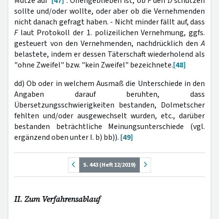
Mütze auf"
[47]
. Offengeblieben ist, ob
F
den
D
schützen
sollte und/oder wollte, oder aber ob die Vernehmenden
nicht danach gefragt haben. - Nicht minder fällt auf, dass
F
laut Protokoll der 1. polizeilichen Vernehmung, ggfs.
gesteuert von den Vernehmenden, nachdrücklich den
A
belastete, indem er dessen Täterschaft wiederholend als
"ohne Zweifel" bzw. "kein Zweifel" bezeichnete.
[48]
dd) Ob oder in welchem Ausmaß die Unterschiede in den
Angaben darauf beruhten, dass
Übersetzungsschwierigkeiten bestanden, Dolmetscher
fehlten und/oder ausgewechselt wurden, etc., darüber
bestanden beträchtliche Meinungsunterschiede (vgl.
ergänzend oben unter I. b) bb)).
[49]
S. 443 (Heft 12/2019)
II. Zum Verfahrensablauf