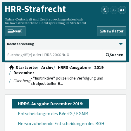
HRR
-Strafrecht
A-
A+
Online-Zeitschrift und Rechtsprechungsdatenbank
für höchstrichterliche Rechtsprechung im Strafrecht
Menü
Newsletter
HRRS durchsuchen
Suchen
Startseite
Archiv
HRRS-Ausgaben
2019
Dezember
- "Instinktive" polizeiliche Verfolgung und
Eisenberg
strafjustitieller B...
HRRS-Ausgabe Dezember 2019:
Entscheidungen des BVerfG / EGMR
Hervorzuhebende Entscheidungen des BGH