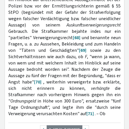
Polizei bzw. vor der Ermittlungsrichterin gemäß § 55
StPO (begründet mit der Gefahr der Strafverfolgung
wegen falscher Verdächtigung bzw. falscher uneidlicher
Aussage) von seinem
Auskunftsverweigerungsrecht
Gebrauch. Die Strafkammer bejahte indes nur ein
"partielles" Verweigerungsrecht
[68]
und benannte neun
Fragen, u. a. zu Aussehen, Bekleidung und zum Handeln
von "Tätern und Geschädigten"
[69]
sowie zu den
Sichtverhältnissen wie auch dazu, ob
F
, "wenn ja wann,
von wem und mit welchem Inhalt im Hinblick auf seine
Aussage bedroht worden sei". Nachdem der Zeuge die
Aussage zu fünf der Fragen mit der Begründung, "dass er
Angst habe"
[70]
, weiterhin verweigerte bzw. erklärte,
sich nicht erinnern zu können,
verhängte
die
Strafkammer nach vorherigem Hinweis gegen ihn ein
"
Ordnungsgeld
in Höhe von 300 Euro", ersatzweise "fünf
Tage Ordnungshaft", und legte ihm die "durch seine
Verweigerung verursachten Kosten" auf
[71]
. – Ob