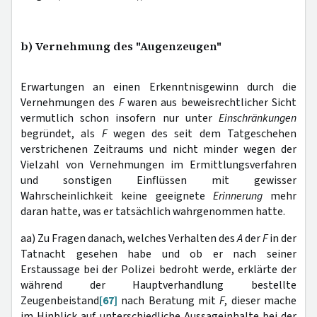
b) Vernehmung des "Augenzeugen"
Erwartungen an einen Erkenntnisgewinn durch die
Vernehmungen des
F
waren aus beweisrechtlicher Sicht
vermutlich schon insofern nur unter
Einschränkungen
begründet, als
F
wegen des seit dem Tatgeschehen
verstrichenen Zeitraums und nicht minder wegen der
Vielzahl von Vernehmungen im Ermittlungsverfahren
und sonstigen Einflüssen mit gewisser
Wahrscheinlichkeit keine geeignete
Erinnerung
mehr
daran hatte, was er tatsächlich wahrgenommen hatte.
aa) Zu Fragen danach, welches Verhalten des
A
der
F
in der
Tatnacht gesehen habe und ob er nach seiner
Erstaussage bei der Polizei bedroht werde, erklärte der
während der Hauptverhandlung bestellte
Zeugenbeistand
[67]
nach Beratung mit
F
, dieser mache
im Hinblick auf unterschiedliche Aussageinhalte bei der