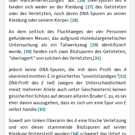
oder Hantierverletzungen" auf.
[26]
DNA-Spuren des
A
fanden sich weder an der Kleidung
[27]
des Getöteten
oder des Verletzten, noch deren DNA-Spuren an seiner
Kleidung oder seinem Körper.
[28]
An dem seitlich des Fluchtweges der vier Personen
gefundenen Messer, das aufgrund molekulargenetischer
Untersuchung als
ein
Tatwerkzeug
[29]
identifiziert
wurde,
[30]
fanden sich zwar Blutspuren des Getöteten,
"überlagert" von solchen des Verletzten,
[31]
jedoch keine DNA-Spuren, die mit dem Profil des
A
übereinstimmten. E in gesichertes "unvollständiges"
[32]
DNA-Profil
des
E
ließ (wegen der Unterschiedlichkeit
meist mehrerer Allele auch unter Geschwistern) keinen
gesicherten Schluss auf dessen älteren Bruder C zu, es sei
eher davon auszugehen, dass es sich um eine Spur von
E
selbst handle.
[33]
Soweit am linken Oberarm des
A
eine frische Verletzung
und von dieser stammende Blutspuren auf seiner
Kleidung festgestellt wurden,
[34]
schweigt das Urteil zu