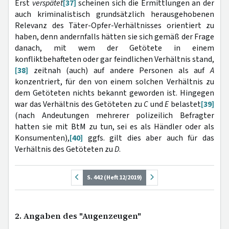
Erst
verspätet
[37]
scheinen sich die Ermittlungen an der
auch kriminalistisch grundsätzlich herausgehobenen
Relevanz des Täter-Opfer-Verhältnisses orientiert zu
haben, denn andernfalls hätten sie sich gemäß der Frage
danach, mit wem der Getötete in einem
konfliktbehafteten oder gar feindlichen Verhältnis stand,
[38]
zeitnah (auch) auf andere Personen als auf
A
konzentriert, für den von einem solchen Verhältnis zu
dem Getöteten nichts bekannt geworden ist. Hingegen
war das Verhältnis des Getöteten zu
C
und
E
belastet
[39]
(nach Andeutungen mehrerer polizeilich Befragter
hatten sie mit BtM zu tun, sei es als Händler oder als
Konsumenten),
[40]
ggfs. gilt dies aber auch für das
Verhältnis des Getöteten zu
D
.
S. 442 (Heft 12/2019)
2. Angaben des "Augenzeugen"