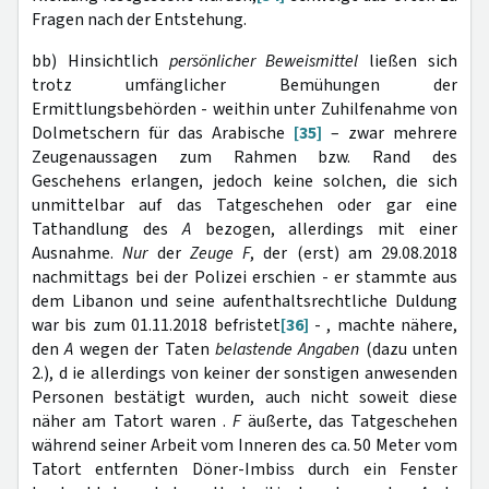
Fragen nach der Entstehung.
bb) Hinsichtlich
persönlicher Beweismittel
ließen sich
trotz umfänglicher Bemühungen der
Ermittlungsbehörden - weithin unter Zuhilfenahme von
Dolmetschern für das Arabische
[35]
– zwar mehrere
Zeugenaussagen zum Rahmen bzw. Rand des
Geschehens erlangen, jedoch keine solchen, die sich
unmittelbar auf das Tatgeschehen oder gar eine
Tathandlung des
A
bezogen, allerdings mit einer
Ausnahme.
Nur
der
Zeuge F
, der (erst) am 29.08.2018
nachmittags bei der Polizei erschien
- er stammte aus
dem Libanon und seine aufenthaltsrechtliche Duldung
war bis zum 01.11.2018 befristet
[36]
- , machte nähere,
den
A
wegen der Taten
belastende Angaben
(dazu unten
2.), d ie allerdings von keiner der sonstigen anwesenden
Personen bestätigt wurden, auch nicht soweit diese
näher am Tatort waren .
F
äußerte, das Tatgeschehen
während seiner Arbeit vom Inneren des ca. 50 Meter vom
Tatort entfernten Döner-Imbiss durch ein Fenster