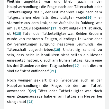
Weithin ungeklärt war und blieb (auch in der
Hauptverhandlung) die Frage nach der Täterschaft oder
Tatbeteiligung des
C
, der erst mehrere Tage nach dem
Tatgeschehen ebenfalls Beschuldigter wurde
[16]
– er
stammte aus dem Irak, seine Aufenthalts-Duldung war
am 13.07.2019 abgelaufen.
[17]
Nicht aufgeklärt ist auch,
ob
E
[18]
Täter oder Tatbeteiligter war. Beiden Brüdern
wurde von mehreren Zeugen, allerdings teilweise eher
iSv Vermutungen aufgrund negativen Leumunds, die
Täterschaft zugeschrieben.
[19]
Unstreitig scheint zu
sein, dass beide in Konflikten nicht selten ein Messer
eingesetzt hatten,
C
auch am frühen Tattag, kaum eine
bis drei Stunden vor dem Tatgeschehen
[20]
- seit diesem
sind sie "nicht auffindbar"
[21]
.
Noch weniger geklärt blieb (wiederum auch in der
Hauptverhandlung) die Frage, ob der am Tatort
anwesende
D
[22]
Täter oder Tatbeteiligter war. Nach
einer Zeugenaussage habe er am Tattag ein Messer bei
sich gehabt.
[23]