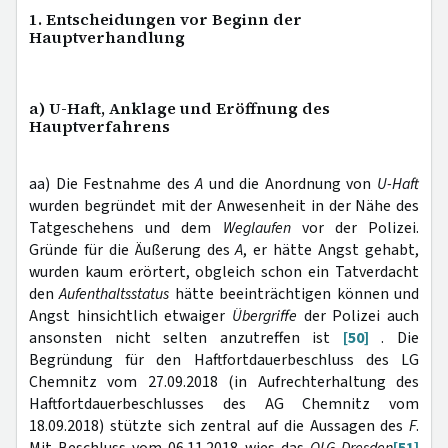
1. Entscheidungen vor Beginn der
Hauptverhandlung
a) U-Haft, Anklage und Eröffnung des
Hauptverfahrens
aa) Die Festnahme des
A
und die Anordnung von
U-Haft
wurden begründet mit der Anwesenheit in der Nähe des
Tatgeschehens und dem
Weglaufen
vor der Polizei.
Gründe für die Äußerung des
A
, er hätte Angst gehabt,
wurden kaum erörtert, obgleich schon ein Tatverdacht
den
Aufenthaltsstatus
hätte beeinträchtigen können und
Angst hinsichtlich etwaiger
Übergriffe
der Polizei auch
ansonsten nicht selten anzutreffen ist
[50]
. Die
Begründung für den Haftfortdauerbeschluss des LG
Chemnitz vom 27.09.2018 (in Aufrechterhaltung des
Haftfortdauerbeschlusses des AG Chemnitz vom
18.09.2018) stützte sich zentral auf die Aussagen des
F
.
Mit Beschluss vom 06.11.2018 wies das
OLG Dresden
[51]