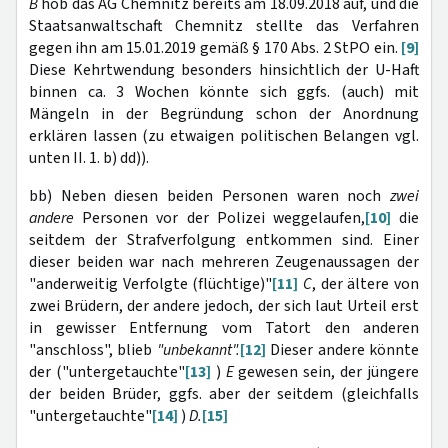
B
hob das AG Chemnitz bereits am 18.09.2018
auf, und die
Staatsanwaltschaft Chemnitz stellte das Verfahren
gegen ihn am 15.01.2019 gemäß § 170 Abs. 2 StPO ein.
[9]
Diese Kehrtwendung besonders hinsichtlich der U-Haft
binnen ca. 3 Wochen könnte sich ggfs. (auch) mit
Mängeln in der Begründung schon der Anordnung
erklären lassen (zu etwaigen politischen Belangen vgl.
unten II. 1. b) dd)).
bb) Neben diesen beiden Personen waren noch
zwei
andere
Personen vor der Polizei weggelaufen,
[10]
die
seitdem der Strafverfolgung entkommen sind. Einer
dieser beiden war nach mehreren Zeugenaussagen der
"anderweitig Verfolgte (flüchtige)"
[11]
C
, der ältere von
zwei Brüdern, der andere jedoch, der sich laut Urteil erst
in gewisser Entfernung vom Tatort den anderen
"anschloss", blieb
"unbekannt".
[12]
Dieser andere könnte
der ("untergetauchte"
[13]
)
E
gewesen sein, der jüngere
der beiden Brüder, ggfs. aber der seitdem (gleichfalls
"untergetauchte"
[14]
)
D.
[15]