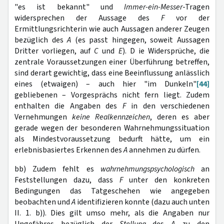
"es ist bekannt" und
Immer-ein-Messer
-Tragen
widersprechen
der Aussage des
F
vor der
Ermittlungsrichterin wie auch Aussagen anderer Zeugen
bezüglich des
A
(es passt hingegen, soweit Aussagen
Dritter vorliegen, auf
C
und
E
). D ie Widersprüche, die
zentrale Voraussetzungen einer Überführung betreffen,
sind derart gewichtig, dass eine Beeinflussung anlässlich
eines (etwaigen) – auch hier "im Dunkeln"
[44]
gebliebenen – Vorgesprächs nicht fern liegt. Zudem
enthalten die Angaben des
F
in den verschiedenen
Vernehmungen
keine Realkennzeichen
, deren es aber
gerade wegen der besonderen Wahrnehmungssituation
als Mindestvoraussetzung bedurft hätte, um ein
erlebnisbasiertes Erkennen des
A
annehmen zu dürfen.
bb) Zudem fehlt es
wahrnehmungspsychologisch
an
Feststellungen dazu, dass
F
unter den konkreten
Bedingungen das Tatgeschehen wie angegeben
beobachten und
A
identifizieren konnte (dazu auch unten
II. 1. b)). Dies gilt umso mehr, als die Angaben nur
Ungefähres bezüglich der
Stellung
des
A
zu den