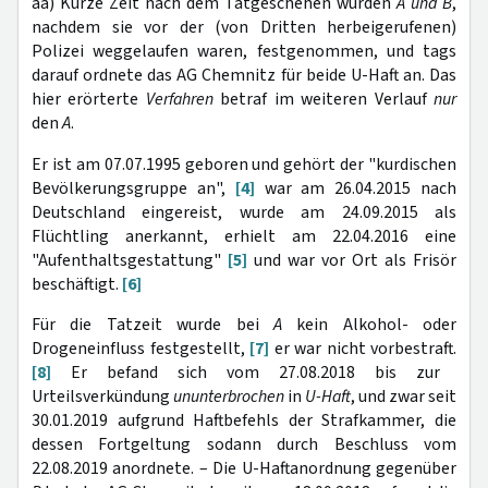
aa) Kurze Zeit nach dem Tatgeschehen wurden
A und B
,
nachdem sie vor der (von Dritten herbeigerufenen)
Polizei weggelaufen waren, festgenommen, und tags
darauf ordnete das AG Chemnitz für beide U-Haft an. Das
hier erörterte
Verfahren
betraf im weiteren Verlauf
nur
den
A
.
Er ist am 07.07.1995 geboren und gehört der "kurdischen
Bevölkerungsgruppe an",
[4]
war am 26.04.2015 nach
Deutschland eingereist, wurde am 24.09.2015 als
Flüchtling anerkannt, erhielt am 22.04.2016 eine
"Aufenthaltsgestattung"
[5]
und war vor Ort als Frisör
beschäftigt.
[6]
Für die Tatzeit wurde bei
A
kein Alkohol- oder
Drogeneinfluss festgestellt,
[7]
er war nicht vorbestraft.
[8]
Er befand sich vom 27.08.2018 bis zur
Urteilsverkündung
ununterbrochen
in
U-Haft
, und zwar seit
30.01.2019 aufgrund Haftbefehls der Strafkammer, die
dessen Fortgeltung sodann durch Beschluss vom
22.08.2019 anordnete. – Die U-Haftanordnung gegenüber