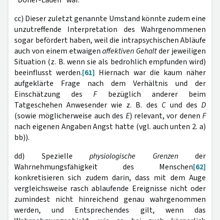
"Döner-Laden" war.
cc) Dieser zuletzt genannte Umstand könnte zudem eine
unzutreffende Interpretation des Wahrgenommenen
sogar befördert haben, weil die intrapsychischen Abläufe
auch von einem etwaigen
affektiven Gehalt
der jeweiligen
Situation (z. B. wenn sie als bedrohlich empfunden wird)
beeinflusst werden.
[61]
Hiernach war die kaum näher
aufgeklärte Frage nach dem Verhältnis und der
Einschätzung des
F
bezüglich anderer beim
Tatgeschehen Anwesender wie z. B. des
C
und des
D
(sowie möglicherweise auch des
E
) relevant, vor denen
F
nach eigenen Angaben Angst hatte (vgl. auch unten 2. a)
bb)).
dd) Spezielle
physiologische Grenzen
der
Wahrnehmungsfähigkeit des Menschen
[62]
konkretisieren sich zudem darin, dass mit dem Auge
vergleichsweise rasch ablaufende Ereignisse nicht oder
zumindest nicht hinreichend genau wahrgenommen
werden, und Entsprechendes gilt, wenn das