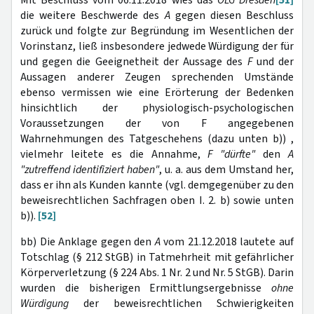
die weitere Beschwerde des
A
gegen diesen Beschluss
zurück und folgte zur Begründung im Wesentlichen der
Vorinstanz, ließ insbesondere jedwede Würdigung der für
und gegen die Geeignetheit der Aussage des
F
und der
Aussagen anderer Zeugen sprechenden Umstände
ebenso vermissen wie eine Erörterung der Bedenken
hinsichtlich der physiologisch-psychologischen
Voraussetzungen der von F angegebenen
Wahrnehmungen des Tatgeschehens (dazu unten b)) ,
vielmehr leitete es die Annahme,
F
"dürfte"
den
A
"zutreffend identifiziert haben"
, u. a. aus dem Umstand her,
dass er ihn als Kunden kannte (vgl. demgegenüber zu den
beweisrechtlichen Sachfragen oben I. 2. b) sowie unten
b)).
[52]
bb) Die Anklage gegen den
A
vom 21.12.2018 lautete auf
Totschlag (§ 212 StGB) in Tatmehrheit mit gefährlicher
Körperverletzung (§ 224 Abs. 1 Nr. 2 und Nr. 5 StGB). Darin
wurden die bisherigen Ermittlungsergebnisse
ohne
Würdigung
der beweisrechtlichen Schwierigkeiten