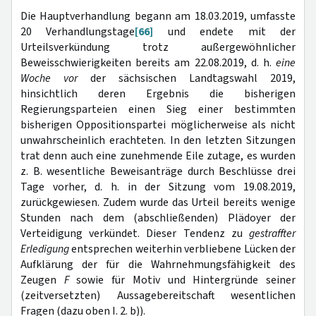
Die Hauptverhandlung begann am 18.03.2019, umfasste
20 Verhandlungstage
[66]
und endete mit der
Urteilsverkündung trotz außergewöhnlicher
Beweisschwierigkeiten bereits am 22.08.2019, d. h.
eine
Woche vor
der sächsischen Landtagswahl 2019,
hinsichtlich deren Ergebnis die bisherigen
Regierungsparteien einen Sieg einer bestimmten
bisherigen Oppositionspartei möglicherweise als nicht
unwahrscheinlich erachteten. In den letzten Sitzungen
trat denn auch eine zunehmende Eile zutage, es wurden
z. B. wesentliche Beweisanträge durch Beschlüsse drei
Tage vorher, d. h. in der Sitzung vom 19.08.2019,
zurückgewiesen. Zudem wurde das Urteil bereits wenige
Stunden nach dem (abschließenden) Plädoyer der
Verteidigung verkündet. Dieser Tendenz zu
gestraffter
Erledigung
entsprechen weiterhin verbliebene Lücken der
Aufklärung der für die Wahrnehmungsfähigkeit des
Zeugen
F
sowie für Motiv und Hintergründe seiner
(zeitversetzten) Aussagebereitschaft wesentlichen
Fragen (dazu oben I. 2. b)).