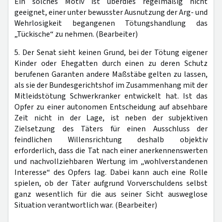
Ein solches Motiv ist überdies regelmäßig nicht
geeignet, einer unter bewusster Ausnutzung der Arg- und
Wehrlosigkeit begangenen Tötungshandlung das
„Tückische“ zu nehmen. (Bearbeiter)
5. Der Senat sieht keinen Grund, bei der Tötung eigener
Kinder oder Ehegatten durch einen zu deren Schutz
berufenen Garanten andere Maßstäbe gelten zu lassen,
als sie der Bundesgerichtshof im Zusammenhang mit der
Mitleidstötung Schwerkranker entwickelt hat. Ist das
Opfer zu einer autonomen Entscheidung auf absehbare
Zeit nicht in der Lage, ist neben der subjektiven
Zielsetzung des Täters für einen Ausschluss der
feindlichen Willensrichtung deshalb objektiv
erforderlich, dass die Tat nach einer anerkennenswerten
und nachvollziehbaren Wertung im „wohlverstandenen
Interesse“ des Opfers lag. Dabei kann auch eine Rolle
spielen, ob der Täter aufgrund Vorverschuldens selbst
ganz wesentlich für die aus seiner Sicht ausweglose
Situation verantwortlich war. (Bearbeiter)