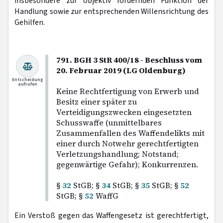
insbesondere zur objektiv fördernden Funktion der
Handlung sowie zur entsprechenden Willensrichtung des
Gehilfen.
791. BGH 3 StR 400/18 - Beschluss vom
20. Februar 2019 (LG Oldenburg)
Entscheidung
aufrufen
Keine Rechtfertigung von Erwerb und
Besitz einer später zu
Verteidigungszwecken eingesetzten
Schusswaffe (unmittelbares
Zusammenfallen des Waffendelikts mit
einer durch Notwehr gerechtfertigten
Verletzungshandlung; Notstand;
gegenwärtige Gefahr); Konkurrenzen.
§
32
StGB; §
34
StGB; §
35
StGB; §
52
StGB; §
52
WaffG
Ein Verstoß gegen das Waffengesetz ist gerechtfertigt,