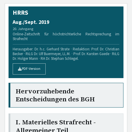
HRRS
Aug./Sept. 2019
20. Jahrgang
Online-Zeitschrift für höchstrichterliche Rechtsprechung im
Strafrecht
Herausgeber: Dr. h.c. Gerhard Strate · Redaktion: Prof. Dr. Christian
Becker · RiLG Dr. Ulf Buermeyer, LL.M. · Prof. Dr. Karsten Gaede · RiLG
Dr. Holger Mann · RA Dr. Stephan Schlegel.
PDF-Version
Hervorzuhebende
Entscheidungen des BGH
I. Materielles Strafrecht -
Allgemeiner Teil