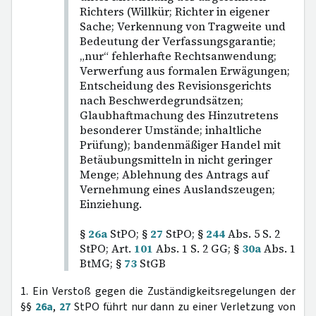
Richters (Willkür; Richter in eigener
Sache; Verkennung von Tragweite und
Bedeutung der Verfassungsgarantie;
„nur“ fehlerhafte Rechtsanwendung;
Verwerfung aus formalen Erwägungen;
Entscheidung des Revisionsgerichts
nach Beschwerdegrundsätzen;
Glaubhaftmachung des Hinzutretens
besonderer Umstände; inhaltliche
Prüfung); bandenmäßiger Handel mit
Betäubungsmitteln in nicht geringer
Menge; Ablehnung des Antrags auf
Vernehmung eines Auslandszeugen;
Einziehung.
§
26a
StPO; §
27
StPO; §
244
Abs. 5 S. 2
StPO; Art.
101
Abs. 1 S. 2 GG; §
30a
Abs. 1
BtMG; §
73
StGB
1. Ein Verstoß gegen die Zuständigkeitsregelungen der
§§
26a
,
27
StPO führt nur dann zu einer Verletzung von