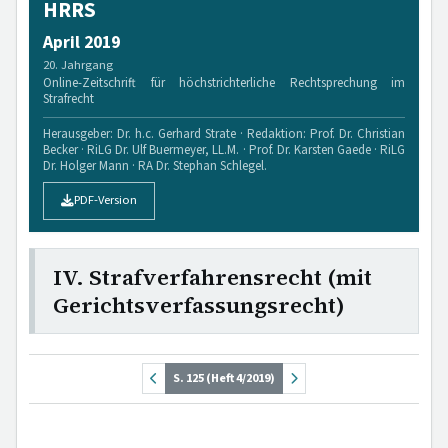
HRRS
April 2019
20. Jahrgang
Online-Zeitschrift für höchstrichterliche Rechtsprechung im
Strafrecht
Herausgeber: Dr. h.c. Gerhard Strate · Redaktion: Prof. Dr. Christian
Becker · RiLG Dr. Ulf Buermeyer, LL.M. · Prof. Dr. Karsten Gaede · RiLG
Dr. Holger Mann · RA Dr. Stephan Schlegel.
PDF-Version
IV. Strafverfahrensrecht (mit
Gerichtsverfassungsrecht)
S. 125 (Heft 4/2019)