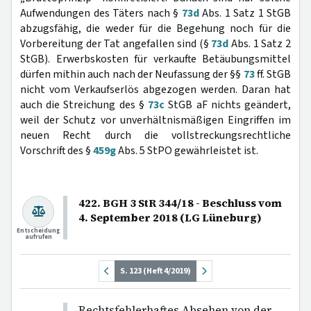
Aufwendungen des Täters nach §
73d
Abs. 1 Satz 1 StGB
abzugsfähig, die weder für die Begehung noch für die
Vorbereitung der Tat angefallen sind (§
73d
Abs. 1 Satz 2
StGB). Erwerbskosten für verkaufte Betäubungsmittel
dürfen mithin auch nach der Neufassung der §§
73
ff. StGB
nicht vom Verkaufserlös abgezogen werden. Daran hat
auch die Streichung des §
73c
StGB aF nichts geändert,
weil der Schutz vor unverhältnismäßigen Eingriffen im
neuen Recht durch die vollstreckungsrechtliche
Vorschrift des §
459g
Abs. 5 StPO gewährleistet ist.
422. BGH 3 StR 344/18 - Beschluss vom
4. September 2018 (LG Lüneburg)
Entscheidung
aufrufen
S. 123 (Heft 4/2019)
Rechtsfehlerhaftes Absehen von der