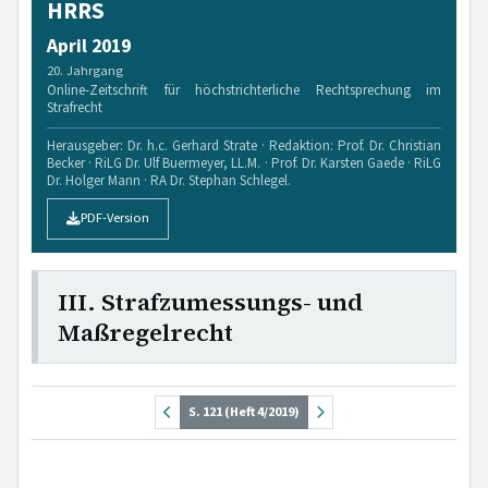
HRRS
April 2019
20. Jahrgang
Online-Zeitschrift für höchstrichterliche Rechtsprechung im
Strafrecht
Herausgeber: Dr. h.c. Gerhard Strate · Redaktion: Prof. Dr. Christian
Becker · RiLG Dr. Ulf Buermeyer, LL.M. · Prof. Dr. Karsten Gaede · RiLG
Dr. Holger Mann · RA Dr. Stephan Schlegel.
PDF-Version
III. Strafzumessungs- und
Maßregelrecht
S. 121 (Heft 4/2019)