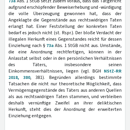
73a
Abs. 1 StGB setzt zudem voraus, dass das Tatgericht
aufgrund erschöpfender Beweiserhebung und -würdigung
die volle Überzeugung gewonnen hat, dass der
Angeklagte die Gegenstände aus rechtswidrigen Taten
erlangt hat. Einer Feststellung der konkreten Taten
bedarf es jedoch nicht (st. Rspr.). Der bloße Verdacht der
illegalen Herkunft eines Gegenstandes reicht für dessen
Einziehung nach §
73a
Abs. 1 StGB nicht aus. Umstände,
die eine Anordnung rechtfertigen, können in der
Anlasstat selbst oder in den persönlichen Verhältnissen
des Täters, insbesondere seinen
Einkommensverhältnissen, liegen (vgl. BGH
NStZ-RR
2018, 380
, 381). Begründen allerdings bestimmte
Tatsachen die nicht nur theoretische Möglichkeit, dass
Vermögensgegenstände des Täters aus anderen Quellen
als aus rechtswidrigen Taten stammen, und verbleiben
deshalb vernünftige Zweifel an ihrer deliktischen
Herkunft, steht dies der Anordnung der erweiterten
Einziehung entgegen.