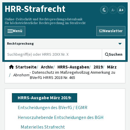
HRR
-Strafrecht
A-
A+
Online-Zeitschrift und Rechtsprechungsdatenbank
für höchstrichterliche Rechtsprechung im Strafrecht
Menü
Newsletter
HRRS durchsuchen
Suchen
Startseite
Archiv
HRRS-Ausgaben
2019
März
- Datenschutz im Maßregelvollzug Anmerkung zu
Abraham
BVerfG HRRS 2018 Nr. 465
HRRS-Ausgabe März 2019:
Entscheidungen des BVerfG / EGMR
Hervorzuhebende Entscheidungen des BGH
Materielles Strafrecht