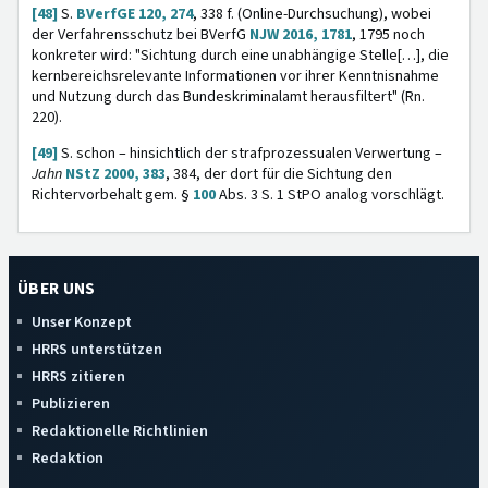
[48]
S.
BVerfGE 120, 274
, 338 f. (Online-Durchsuchung), wobei
der Verfahrensschutz bei BVerfG
NJW 2016, 1781
, 1795 noch
konkreter wird: "Sichtung durch eine unabhängige Stelle[…], die
kernbereichsrelevante Informationen vor ihrer Kenntnisnahme
und Nutzung durch das Bundeskriminalamt herausfiltert" (Rn.
220).
[49]
S. schon – hinsichtlich der strafprozessualen Verwertung –
Jahn
NStZ 2000, 383
, 384, der dort für die Sichtung den
Richtervorbehalt gem. §
100
Abs. 3 S. 1 StPO analog vorschlägt.
ÜBER UNS
Unser Konzept
HRRS unterstützen
HRRS zitieren
Publizieren
Redaktionelle Richtlinien
Redaktion