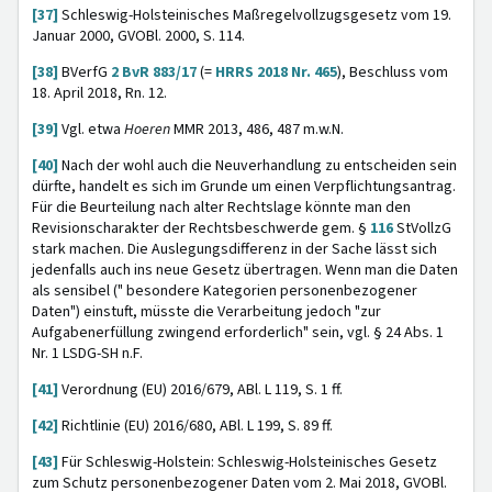
[37]
Schleswig-Holsteinisches Maßregelvollzugsgesetz vom 19.
Januar 2000, GVOBl. 2000, S. 114.
[38]
BVerfG
2 BvR 883/17
(=
HRRS 2018 Nr. 465
), Beschluss vom
18. April 2018, Rn. 12.
[39]
Vgl. etwa
Hoeren
MMR 2013, 486, 487 m.w.N.
[40]
Nach der wohl auch die Neuverhandlung zu entscheiden sein
dürfte, handelt es sich im Grunde um einen Verpflichtungsantrag.
Für die Beurteilung nach alter Rechtslage könnte man den
Revisionscharakter der Rechtsbeschwerde gem. §
116
StVollzG
stark machen. Die Auslegungsdifferenz in der Sache lässt sich
jedenfalls auch ins neue Gesetz übertragen. Wenn man die Daten
als sensibel (" besondere Kategorien personenbezogener
Daten") einstuft, müsste die Verarbeitung jedoch "zur
Aufgabenerfüllung zwingend erforderlich" sein, vgl. § 24 Abs. 1
Nr. 1 LSDG-SH n.F.
[41]
Verordnung (EU) 2016/679, ABl. L 119, S. 1 ff.
[42]
Richtlinie (EU) 2016/680, ABl. L 199, S. 89 ff.
[43]
Für Schleswig-Holstein: Schleswig-Holsteinisches Gesetz
zum Schutz personenbezogener Daten vom 2. Mai 2018, GVOBl.