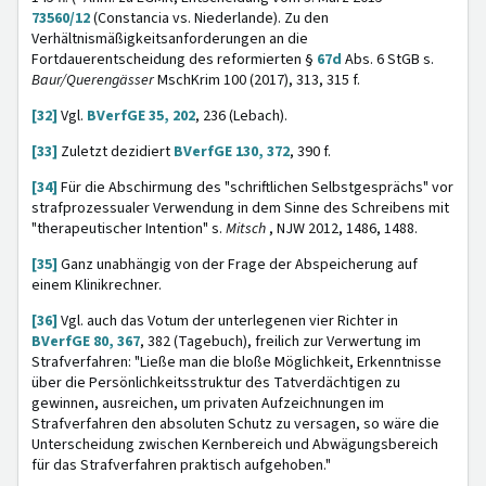
73560/12
(Constancia vs. Niederlande). Zu den
Verhältnismäßigkeitsanforderungen an die
Fortdauerentscheidung des reformierten §
67d
Abs. 6 StGB s.
Baur/Querengässer
MschKrim 100 (2017), 313, 315 f.
[32]
Vgl.
BVerfGE 35, 202
, 236 (Lebach).
[33]
Zuletzt dezidiert
BVerfGE 130, 372
, 390 f.
[34]
Für die Abschirmung des "schriftlichen Selbstgesprächs" vor
strafprozessualer Verwendung in dem Sinne des Schreibens mit
"therapeutischer Intention" s.
Mitsch
, NJW 2012, 1486, 1488.
[35]
Ganz unabhängig von der Frage der Abspeicherung auf
einem Klinikrechner.
[36]
Vgl. auch das Votum der unterlegenen vier Richter in
BVerfGE 80, 367
, 382 (Tagebuch), freilich zur Verwertung im
Strafverfahren: "Ließe man die bloße Möglichkeit, Erkenntnisse
über die Persönlichkeitsstruktur des Tatverdächtigen zu
gewinnen, ausreichen, um privaten Aufzeichnungen im
Strafverfahren den absoluten Schutz zu versagen, so wäre die
Unterscheidung zwischen Kernbereich und Abwägungsbereich
für das Strafverfahren praktisch aufgehoben."