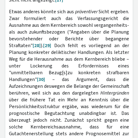
Sicht nicht angezeigt.
[27]
Etwas anderes könnte sich aus
präventiver
Sicht ergeben.
Zwar formuliert auch das Verfassungsgericht die
Ausnahme aus dem Kernbereich sowohl vergangenheits-
als auch zukunftsbezogen ("Angaben über die Planung
bevorstehender oder Berichte über begangene
Straftaten"
[28]
).
[29]
Doch fehlt es vorliegend an der
Planung konkreter deliktischer Handlungen. Als letzter
Weg für die Herausnahme aus dem Kernbereich bliebe –
unter Lockerung des Erfordernisses eines
"unmittelbaren Bezug[s]zu konkreten strafbaren
Handlungen"
[30]
– das Argument, dass die
Aufzeichnungen deswegen die Belange der Gemeinschaft
berühren, weil sich aus den dargelegten
Hintergründen
über die frühere Tat ein Mehr an Kenntnis über die
Persönlichkeitsstruktur ergäbe, was wiederum für die
prognostische Begutachtung unabdingbar ist. Das
überzeugt jedoch nicht. Zunächst spricht gegen eine
solche Kernbereichsausnahme, dass für eine
Gutachtenerstellung stets andere Prognosemittel zur