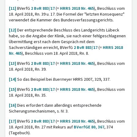
[11]
BVerfG
2 BvR 883/17
(=
HRRS 2018 Nr. 465
), Beschluss vom
18. April 2018, Rn. 39 u. 17. Die Formel der "letzten Konsequenz"
verwendet die Kammer des Bundesverfassungsgerichts.
[12]
Der entsprechende Beschluss des Landgerichts Lübeck
habe, so die Angabe der Klinik, sie nach einer fehlgeschlagenen
Übermittlung erst nach dem Gespräch mit dem
Sachverständigen erreicht, BVerfG
2 BvR 883/17
(=
HRRS 2018
Nr. 465
), Beschluss vom 18. April 2018, Rn. 8.
[13]
BVerfG
2 BvR 883/17
(=
HRRS 2018 Nr. 465
), Beschluss vom
18. April 2018, Rn. 39.
[14]
So das Beispiel bei
Buermeyer
HRRS 2007, 329, 337.
[15]
BVerfG
2 BvR 883/17
(=
HRRS 2018 Nr. 465
), Beschluss vom
18. April 2018, Rn. 35.
[16]
Dies erfordert dann allerdings entsprechende
Sicherungsmechanismen, s. IV. 3.
[17]
BVerfG
2 BvR 883/17
(=
HRRS 2018 Nr. 465
), Beschluss vom
18. April 2018, Rn. 27 mit Rekurs auf
BVerfGE 80, 367
, 374
(Tagebuch).