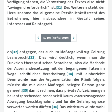
Verfügung stehen, die Verwertung des Textes also nicht
"zwingend erforderlich" ist.
[31]
Des Weiteren steht der
Herausnahme das allgemeine Persönlichkeitsrecht des
Betroffenen, hier insbesondere in Gestalt seines
Interesses auf Reintegrati-
S. 104 (Heft 3/2019)
on
[32]
entgegen, das auch im Maßregelvollzug Geltung
beansprucht
[33]
. Dies wird deutlich, wenn man die
Funktion therapeutischen Schreibens, also die Methode
der Auseinandersetzung mit den begangenen Taten im
Wege schriftlicher Verarbeitung,
[34]
mit einbezieht:
Denn würde man der Argumentation der Klinik folgen,
müsste die mit einer Maßregel belegte Person ganz
generell
[35]
damit rechnen, dass private Aufzeichnungen
bei entsprechender, tendenziell kaum vorauszusagender
Abwägung beschlagnahmt und für die Gefahrprognose
verwertet werden dürften.
[36]
Das wiederum würde wohl