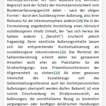
höchstpersönlicher Art zum Ausdruck"
[19]
kommen.
Begrenzt wird der Schutz der Höchstpersönlichkeit vom
Bundesverfassungsgericht dabei – nach der obigen
Formel – durch den
Sozialbezug
einer Äußerung, also ihrer
Relevanz für die Interessensphäre anderer.
[20]
Die in der
Formulierung angedeutete Vorstellung eines
intrinsisch
sozialbezogenen Inhalts
(Inhalt, der "aus sich heraus die
Sphäre anderer […]berührt") erscheint jedoch
fragwürdig: Denn sämtliche Äußerungsinhalte lassen
sich bei entsprechender Kontextualisierung als
sozialbezogene rekonstruieren.
[21]
Das Merkmal der
Sphärenberührung scheint daher bei genauerem
Hinsehen wohl eher als Platzhalter für die
Strafverfolgungs- bzw. Präventionsinteressen der
Allgemeinheit zu stehen:
[22]
Ab einer gewissen
Intensität des Sozialbezugs soll das
Geheimhaltungsinteresse auch bei höchstpersönlichen
Äußerungen überspielt werden dürfen. Bekannt ist eine
solche Einschränkung im Strafprozessrecht, wo
Äußerungen, die unmittelbaren Bezug zu konkreten
vergangenen oder künftigen deliktischen Handlungen