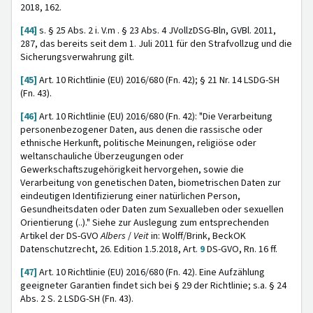
2018, 162.
[44]
s. § 25 Abs. 2 i. V.m . § 23 Abs. 4 JVollzDSG-Bln, GVBl. 2011,
287, das bereits seit dem 1. Juli 2011 für den Strafvollzug und die
Sicherungsverwahrung gilt.
[45]
Art. 10 Richtlinie (EU) 2016/680 (Fn. 42); § 21 Nr. 14 LSDG-SH
(Fn. 43).
[46]
Art. 10 Richtlinie (EU) 2016/680 (Fn. 42): "Die Verarbeitung
personenbezogener Daten, aus denen die rassische oder
ethnische Herkunft, politische Meinungen, religiöse oder
weltanschauliche Überzeugungen oder
Gewerkschaftszugehörigkeit hervorgehen, sowie die
Verarbeitung von genetischen Daten, biometrischen Daten zur
eindeutigen Identifizierung einer natürlichen Person,
Gesundheitsdaten oder Daten zum Sexualleben oder sexuellen
Orientierung (..)." Siehe zur Auslegung zum entsprechenden
Artikel der DS-GVO
Albers
/
Veit
in: Wolff/Brink, BeckOK
Datenschutzrecht, 26. Edition 1.5.2018, Art.
9
DS-GVO, Rn. 16 ff.
[47]
Art. 10 Richtlinie (EU) 2016/680 (Fn. 42). Eine Aufzählung
geeigneter Garantien findet sich bei § 29 der Richtlinie; s.a. § 24
Abs. 2 S. 2 LSDG-SH (Fn. 43).