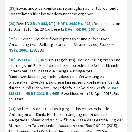
[27]
Etwas anderes könnte sich womöglich bei entsprechender
Konstellation für eine Wiederaufnahme ergeben.
[28]
BVerfG
2 BvR 883/17
(=
HRRS 2018 Nr. 465
), Beschluss vom
18. April 2018, Rn. 28 (so bereits
BVerfGE 80, 367
, 375).
[29]
Für einen Gleichlauf von repressiver und präventiver
Verwertung (zum Selbstgespräch im Strafprozess)
Ellbogen
NStZ 2006, 179
, 180.
[30]
BVerfGE 80, 367
, 375 (Tagebuch). Die Lockerung erschiene
allerdings mit Blick auf die sicherheitsrechtliche Semantik nicht
undenkbar. Dazu passt die hiesige Aussage des
Bundesverfassungsgerichts, dass eine Verwertung zu
präventiven Zwecken, so diese hinreichend konkretisiert sind,
durchaus möglich wäre – so jedenfalls ließe sich BVerfG
2 BvR
883/17
(=
HRRS 2018 Nr. 465
), Beschluss vom 18. April 2018, Rn.
44 lesen.
[31]
So bereits das LG Lübeck gegen das entsprechende
Vorbringen der Klinik, Rn. 10. Zum Umgang mit einem sich
weigernden
obvervandus
vgl. – für die Frage der Feststellung der
Störung zum Tatzeitpunkt –
Lindeman
/
van
Toor
R&P 33 (2015),
145 ff. (=Anm. zu EGMR, Entscheidung vom 3. März 2015 –