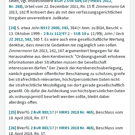
seien, vgl. insbesondere
BGH 2 StR 509/10
(=
HRRS 2012,
Nr. 268
), Urteil vom 22. Dezember 2011, Rn. 15 ff.
Zimmermann
GA
2013, 162 ff. kritisiert dies als mit den verfassungsgerichtlichen
Vorgaben unvereinbare Judikatur.
[24]
S. etwa
Jahn
NStZ 2000, 383
, 384 (= Anm. zu BGH, Beschl. v.
13. Oktober 1999 –
2 BJs 112/97
-2 –
StB 10
u. 11/99);
Jahn
/
Geck
JZ 2012, 563
, 565 f.: Es wäre auch eine gesellschaftliche Wertung
denkbar, dass innerste Gedanken nie zugänglich sein sollen.
Zimmermann
GA 2013, 162, 167 argumentiert hingegen für die
Herausnahme aus dem Kernbereich: "Ordnungsgemäß erhobene
Informationen über Straftaten
müssen
die Gesellschaft
interessieren dürfen." Der Zweck der Kernbereichsüberlegung,
nämlich gegenüber öffentlicher Beschämung zu schützen, greife
bei strafrechtlich relevanten, höchstpersönlichen Daten nicht:
die strafrechtliche Missbilligung sei dort gerade gesellschaftlich
gewollt. Ob dafür die Aufdeckung von höchstpersönlichen Daten
als
ordnungsgemäß
beurteilt werden sollte, bleibt dabei
allerdings offen.
[25]
BVerfG
2 BvR 883/17
(=
HRRS 2018 Nr. 465
), Beschluss vom
18. April 2018, Rn. 37 f.
[26]
BVerfG
2 BvR 883/17
(=
HRRS 2018 Nr. 465
), Beschluss vom
18. April 2018, Rn. 37.