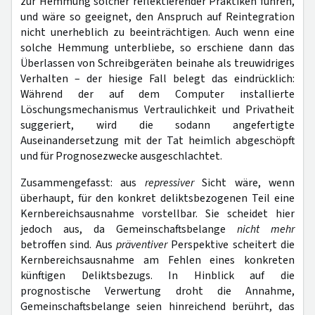
zur Hemmung solcher reflektierender Praktiken führen,
und wäre so geeignet, den Anspruch auf Reintegration
nicht unerheblich zu beeinträchtigen. Auch wenn eine
solche Hemmung unterbliebe, so erschiene dann das
Überlassen von Schreibgeräten beinahe als treuwidriges
Verhalten – der hiesige Fall belegt das eindrücklich:
Während der auf dem Computer installierte
Löschungsmechanismus Vertraulichkeit und Privatheit
suggeriert, wird die sodann angefertigte
Auseinandersetzung mit der Tat heimlich abgeschöpft
und für Prognosezwecke ausgeschlachtet.
Zusammengefasst: aus
repressiver
Sicht wäre, wenn
überhaupt, für den konkret deliktsbezogenen Teil eine
Kernbereichsausnahme vorstellbar. Sie scheidet hier
jedoch aus, da Gemeinschaftsbelange
nicht mehr
betroffen sind. Aus
präventiver
Perspektive scheitert die
Kernbereichsausnahme am Fehlen eines konkreten
künftigen Deliktsbezugs. In Hinblick auf die
prognostische Verwertung droht die Annahme,
Gemeinschaftsbelange seien hinreichend berührt, das