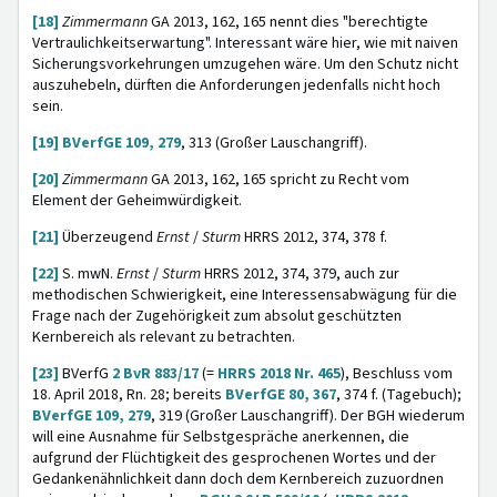
[18]
Zimmermann
GA 2013, 162, 165 nennt dies "berechtigte
Vertraulichkeitserwartung". Interessant wäre hier, wie mit naiven
Sicherungsvorkehrungen umzugehen wäre. Um den Schutz nicht
auszuhebeln, dürften die Anforderungen jedenfalls nicht hoch
sein.
[19]
BVerfGE 109, 279
, 313 (Großer Lauschangriff).
[20]
Zimmermann
GA 2013, 162, 165 spricht zu Recht vom
Element der Geheimwürdigkeit.
[21]
Überzeugend
Ernst
/
Sturm
HRRS 2012, 374, 378 f.
[22]
S. mwN.
Ernst
/
Sturm
HRRS 2012, 374, 379, auch zur
methodischen Schwierigkeit, eine Interessensabwägung für die
Frage nach der Zugehörigkeit zum absolut geschützten
Kernbereich als relevant zu betrachten.
[23]
BVerfG
2 BvR 883/17
(=
HRRS 2018 Nr. 465
), Beschluss vom
18. April 2018, Rn. 28; bereits
BVerfGE 80, 367
, 374 f. (Tagebuch);
BVerfGE 109, 279
, 319 (Großer Lauschangriff). Der BGH wiederum
will eine Ausnahme für Selbstgespräche anerkennen, die
aufgrund der Flüchtigkeit des gesprochenen Wortes und der
Gedankenähnlichkeit dann doch dem Kernbereich zuzuordnen