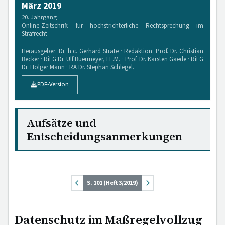
März 2019
20. Jahrgang
Online-Zeitschrift für höchstrichterliche Rechtsprechung im
Strafrecht
Herausgeber: Dr. h.c. Gerhard Strate · Redaktion: Prof. Dr. Christian
Becker · RiLG Dr. Ulf Buermeyer, LL.M. · Prof. Dr. Karsten Gaede · RiLG
Dr. Holger Mann · RA Dr. Stephan Schlegel.
PDF-Version
Aufsätze und
Entscheidungsanmerkungen
S. 101 (Heft 3/2019)
Datenschutz im Maßregelvollzug