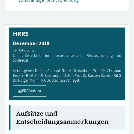
Vollständige Rechtsprechung
HRRS
Dezember 2018
19. Jahrgang
Online-Zeitschrift für höchstrichterliche Rechtsprechung im
Strafrecht
Herausgeber: Dr. h.c. Gerhard Strate · Redaktion: Prof. Dr. Christian
Becker · RiLG Dr. Ulf Buermeyer, LL.M. · Prof. Dr. Karsten Gaede · RiLG
Dr. Holger Mann · RA Dr. Stephan Schlegel.
PDF-Version
Aufsätze und
Entscheidungsanmerkungen