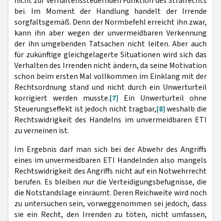
nicht zur verhaltenssteuernden Funktion des Strafrechts
bei. Im Moment der Handlung handelt der Irrende
sorgfaltsgemäß. Denn der Normbefehl erreicht ihn zwar,
kann ihn aber wegen der unvermeidbaren Verkennung
der ihn umgebenden Tatsachen nicht leiten. Aber auch
für zukünftige gleichgelagerte Situationen wird sich das
Verhalten des Irrenden nicht ändern, da seine Motivation
schon beim ersten Mal vollkommen im Einklang mit der
Rechtsordnung stand und nicht durch ein Unwerturteil
korrigiert werden musste.
[7]
Ein Unwerturteil ohne
Steuerungseffekt ist jedoch nicht tragbar,
[8]
weshalb die
Rechtswidrigkeit des Handelns im unvermeidbaren ETI
zu verneinen ist.
Im Ergebnis darf man sich bei der Abwehr des Angriffs
eines im unvermeidbaren ETI Handelnden also mangels
Rechtswidrigkeit des Angriffs nicht auf ein Notwehrrecht
berufen. Es bleiben nur die Verteidigungsbefugnisse, die
die Notstandslage einräumt. Deren Reichweite wird noch
zu untersuchen sein, vorweggenommen sei jedoch, dass
sie ein Recht, den Irrenden zu töten, nicht umfassen,