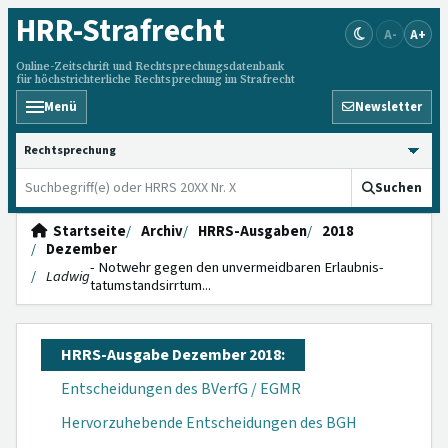
HRR
-Strafrecht
A-
A+
Online-Zeitschrift und Rechtsprechungsdatenbank
für höchstrichterliche Rechtsprechung im Strafrecht
Menü
Newsletter
HRRS durchsuchen
Suchen
Startseite
Archiv
HRRS-Ausgaben
2018
Dezember
- Notwehr gegen den unvermeid­baren Erlaubnis­
Ladwig
tatumstands­irrtum...
HRRS-Ausgabe Dezember 2018:
Entscheidungen des BVerfG / EGMR
Hervorzuhebende Entscheidungen des BGH