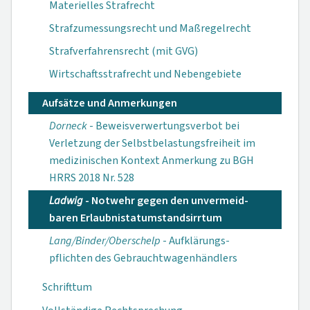
Materielles Strafrecht
Strafzumessungsrecht und Maßregelrecht
Strafverfahrensrecht (mit GVG)
Wirtschaftsstrafrecht und Nebengebiete
Aufsätze und Anmerkungen
Dorneck
- Beweis­verwertungs­verbot bei
Verletzung der Selbst­belastungs­freiheit im
medizini­schen Kontext Anmerkung zu BGH
HRRS 2018 Nr. 528
Ladwig
- Notwehr gegen den unvermeid­
baren Erlaubnis­tatumstands­irrtum
Lang/Binder/Oberschelp
- Aufklärungs­
pflichten des Gebraucht­wagen­händlers
Schrifttum