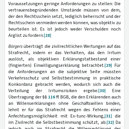
Voraussetzungen geringe Anforderungen zu stellen: Die
vertrauensbegründenden Umstände müssen von dem,
der den Rechtsschein setzt, lediglich beherrscht und der
Rechtsschein vermieden werden können, was objektiv zu
beurteilen ist. Es ist jedoch weder Verschulden noch
Arglist zu fordern.
[28]
Börgers
überträgt die zivilrechtlichen Wertungen auf das
Strafrecht, indem er das Verhalten, das den Irrtum
auslöst, als objektiven Erklärungstatbestand einer
(fingierten) Einwilligungserklärung betrachtet.
[29]
Für
die Anforderungen an die subjektive Seite müssten
Verkehrsschutz und Selbstbestimmung in praktische
Konkordanz gebracht werden, wodurch sich auch die
Verteilung der Irrtumsrisiken ergebe.
[30]
Eine
Übertragung der §§
116
ff. BGB, die den Erklärenden auch
an Willenserklärungen ohne Geschäftswillen binden,
lehnt er für das Strafrecht wegen des Fehlens einer
Anfechtungsmöglichkeit mit Ex-tunc-Wirkung,
[31]
die
im Zivilrecht die Selbstbestimmung schützt, ab.
[32]
Da
jedoch auch im Strafrecht die Willenserklärung der