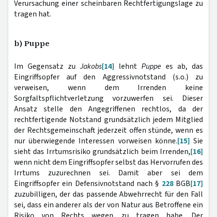
Verursachung einer scheinbaren Rechtfertigungslage zu
tragen hat.
b) Puppe
Im Gegensatz zu
Jakobs
[14]
lehnt
Puppe
es ab, das
Eingriffsopfer auf den Aggressivnotstand (s.o.) zu
verweisen, wenn dem Irrenden keine
Sorgfaltspflichtverletzung vorzuwerfen sei. Dieser
Ansatz stelle den Angegriffenen rechtlos, da der
rechtfertigende Notstand grundsätzlich jedem Mitglied
der Rechtsgemeinschaft jederzeit offen stünde, wenn es
nur überwiegende Interessen vorweisen könne.
[15]
Sie
sieht das Irrtumsrisiko grundsätzlich beim Irrenden,
[16]
wenn nicht dem Eingriffsopfer selbst das Hervorrufen des
Irrtums zuzurechnen sei. Damit aber sei dem
Eingriffsopfer ein Defensivnotstand nach §
228
BGB
[17]
zuzubilligen, der das passende Abwehrrecht für den Fall
sei, dass ein anderer als der von Natur aus Betroffene ein
Risiko von Rechts wegen zu tragen habe. Der