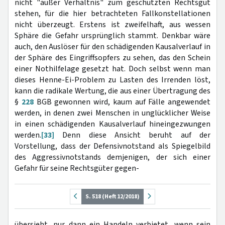
nicht "außer Verhältnis" zum geschützten Rechtsgut
stehen, für die hier betrachteten Fallkonstellationen
nicht überzeugt. Erstens ist zweifelhaft, aus wessen
Sphäre die Gefahr ursprünglich stammt. Denkbar wäre
auch, den Auslöser für den schädigenden Kausalverlauf in
der Sphäre des Eingriffsopfers zu sehen, das den Schein
einer Nothilfelage gesetzt hat. Doch selbst wenn man
dieses Henne-Ei-Problem zu Lasten des Irrenden löst,
kann die radikale Wertung, die aus einer Übertragung des
§
228
BGB gewonnen wird, kaum auf Fälle angewendet
werden, in denen zwei Menschen in unglücklicher Weise
in einen schädigenden Kausalverlauf hineingezwungen
werden.
[33]
Denn diese Ansicht beruht auf der
Vorstellung, dass der Defensivnotstand als Spiegelbild
des Aggressivnotstands demjenigen, der sich einer
Gefahr für seine Rechtsgüter gegen-
S. 518 (Heft 12/2018)
übersieht, nur dann ein Handeln verbietet, wenn sein