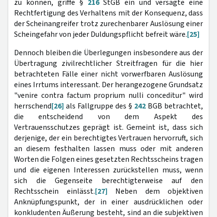
zu können, griffe §
216
StGB ein und versagte eine
Rechtfertigung des Verhaltens mit der Konsequenz, dass
der Scheinangreifer trotz zurechenbarer Auslösung einer
Scheingefahr von jeder Duldungspflicht befreit wäre.
[25]
Dennoch bleiben die Überlegungen insbesondere aus der
Übertragung zivilrechtlicher Streitfragen für die hier
betrachteten Fälle einer nicht vorwerfbaren Auslösung
eines Irrtums interessant. Der herangezogene Grundsatz
"venire contra factum proprium nulli conceditur" wird
herrschend
[26]
als Fallgruppe des §
242
BGB betrachtet,
die entscheidend von dem Aspekt des
Vertrauensschutzes geprägt ist. Gemeint ist, dass sich
derjenige, der ein berechtigtes Vertrauen hervorruft, sich
an diesem festhalten lassen muss oder mit anderen
Worten die Folgen eines gesetzten Rechtsscheins tragen
und die eigenen Interessen zurückstellen muss, wenn
sich die Gegenseite berechtigterweise auf den
Rechtsschein einlässt.
[27]
Neben dem objektiven
Anknüpfungspunkt, der in einer ausdrücklichen oder
konkludenten Äußerung besteht, sind an die subjektiven