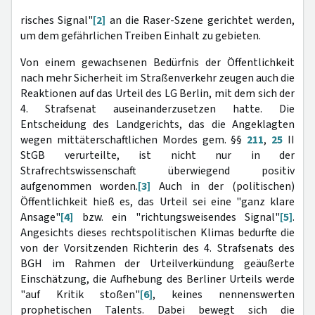
risches Signal"
[2]
an die Raser-Szene gerichtet werden,
um dem gefährlichen Treiben Einhalt zu gebieten.
Von einem gewachsenen Bedürfnis der Öffentlichkeit
nach mehr Sicherheit im Straßenverkehr zeugen auch die
Reaktionen auf das Urteil des LG Berlin, mit dem sich der
4. Strafsenat auseinanderzusetzen hatte. Die
Entscheidung des Landgerichts, das die Angeklagten
wegen mittäterschaftlichen Mordes gem. §§
211
,
25
II
StGB verurteilte, ist nicht nur in der
Strafrechtswissenschaft überwiegend positiv
aufgenommen worden.
[3]
Auch in der (politischen)
Öffentlichkeit hieß es, das Urteil sei eine "ganz klare
Ansage"
[4]
bzw. ein "richtungsweisendes Signal"
[5]
.
Angesichts dieses rechtspolitischen Klimas bedurfte die
von der Vorsitzenden Richterin des 4. Strafsenats des
BGH im Rahmen der Urteilverkündung geäußerte
Einschätzung, die Aufhebung des Berliner Urteils werde
"auf Kritik stoßen"
[6]
, keines nennenswerten
prophetischen Talents. Dabei bewegt sich die