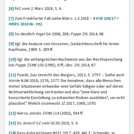
[6]
FAZ vom 2. März 2018, S. 6.
[7]
Zum Frankfurter Fall siehe BGH v. 1.3.2018 –
4 StR 158/17
=
HRRS 2018 Nr. 392
.
[8]
So deutlich
Vogel
GA 2006, 388;
Puppe
ZIS 2014, 68.
[9]
Vgl. die Analyse von
Hassemer
, Gedächtnisschrift für Armin
Kaufmann, 1989. S. 289 ff.
[10]
Vgl. die umfangreichen Nachweise aus der Rechtsprechung
bei
Puppe
ZStW 103 (1991), 6 ff.;
dies
. ZIS 2014, 67.
[11]
Pawlik
, Das Unrecht des Bürgers, 2013, S. 379 f. – Siehe auch
Hörnle
NJW 2018, 1576, 1577: Die Annahme, dass alle Menschen
immer Situationen entweder eine Gefahr billigen oder auf deren
Nichtverwirklichung vertrauten und also "eine klare und
konsistente Einstellung zu erkannten Risiken ausbilden", sei nicht
plausibel." Ähnlich
Grünewald
JZ 2017, 1069, 1070.
[12]
Hierzu
Jakobs
ZStW 114 (2002), 584 ff.
[13]
So
Janisch
SZ vom 02.03.2018, S. 4.
[14]
Dazu
Kubiciel/Hoven
NStZ 2017, 439, 441 f.;
Schneider
, in: