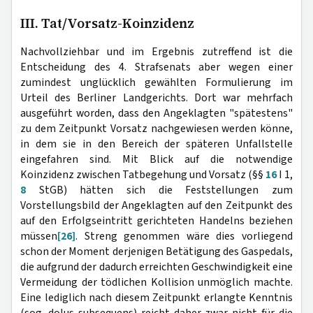
III. Tat/Vorsatz-Koinzidenz
Nachvollziehbar und im Ergebnis zutreffend ist die
Entscheidung des 4. Strafsenats aber wegen einer
zumindest unglücklich gewählten Formulierung im
Urteil des Berliner Landgerichts. Dort war mehrfach
ausgeführt worden, dass den Angeklagten "spätestens"
zu dem Zeitpunkt Vorsatz nachgewiesen werden könne,
in dem sie in den Bereich der späteren Unfallstelle
eingefahren sind. Mit Blick auf die notwendige
Koinzidenz zwischen Tatbegehung und Vorsatz (§§
16
I 1,
8
StGB) hätten sich die Feststellungen zum
Vorstellungsbild der Angeklagten auf den Zeitpunkt des
auf den Erfolgseintritt gerichteten Handelns beziehen
müssen
[26]
. Streng genommen wäre dies vorliegend
schon der Moment derjenigen Betätigung des Gaspedals,
die aufgrund der dadurch erreichten Geschwindigkeit eine
Vermeidung der tödlichen Kollision unmöglich machte.
Eine lediglich nach diesem Zeitpunkt erlangte Kenntnis
(sog. dolus subsequens) reicht daher zwar nicht für die