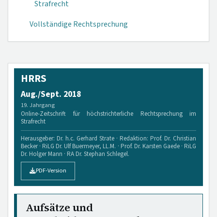
Strafrecht
Vollständige Rechtsprechung
HRRS
Aug./Sept. 2018
19. Jahrgang
Online-Zeitschrift für höchstrichterliche Rechtsprechung im
Strafrecht
Herausgeber: Dr. h.c. Gerhard Strate · Redaktion: Prof. Dr. Christian
Becker · RiLG Dr. Ulf Buermeyer, LL.M. · Prof. Dr. Karsten Gaede · RiLG
Dr. Holger Mann · RA Dr. Stephan Schlegel.
PDF-Version
Aufsätze und