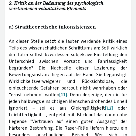
2. Kritik an der Bedeutung des psychologisch
verstandenen voluntativen Elements
a) Straftheoretische Inkonsistenzen
An dieser Stelle setzt die lauter werdende Kritik eines
Teils des wissenschaftlichen Schrifttums an: Soll wirklich
der Täter selbst bzw. dessen subjektive Einstellung den
Unterschied zwischen Vorsatz und Fahrlässigkeit
begründen? Die Nachteile dieser Lozierung der
Bewertungsinstanz liegen auf der Hand. Sie begünstigt
Wirklichkeitsverweigerer und Rücksichtslose, die
einleuchtende Gefahren partout nicht wahrhaben oder
"ernst nehmen" wollen
[11]
. Denn derjenige, der ein für
jeden halbwegs einsichtigen Menschen drohendes Unheil
ignoriert – sei es aus Gleichgültigkeit
[12]
oder
Leichtfertigkeit –, entgeht mit Blick auf das dann nahe
liegende "Vertrauen auf einen guten Ausgang" der
härteren Bestrafung. Die Raser-Fälle liefern hierzu ein
besonders anschauliches Beispiel: Wer sich in