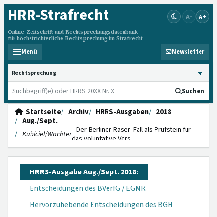
HRR
-Strafrecht
A-
A+
Online-Zeitschrift und Rechtsprechungsdatenbank
für höchstrichterliche Rechtsprechung im Strafrecht
Menü
Newsletter
HRRS durchsuchen
Suchen
Startseite
Archiv
HRRS-Ausgaben
2018
Aug./Sept.
- Der Berliner Raser-Fall als Prüfstein für
Kubiciel/Wachter
das voluntative Vors...
HRRS-Ausgabe Aug./Sept. 2018:
Entscheidungen des BVerfG / EGMR
Hervorzuhebende Entscheidungen des BGH