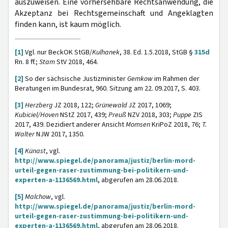
auszuweisen. Eine vorhersehbare Rechtsanwendung, die
Akzeptanz bei Rechtsgemeinschaft und Angeklagten
finden kann, ist kaum möglich.
[1]
Vgl. nur BeckOK StGB/
Kulhanek
, 38. Ed. 1.5.2018, StGB §
315d
Rn. 8 ff.;
Stam
StV 2018, 464.
[2]
So der sächsische Justizminister
Gemkow
im Rahmen der
Beratungen im Bundesrat, 960. Sitzung am 22. 09.2017, S. 403.
[3]
Herzberg
JZ 2018, 122;
Grünewald
JZ 2017, 1069;
Kubiciel/Hoven
NStZ 2017, 439;
Preuß
NZV 2018, 303;
Puppe
ZIS
2017, 439. Dezidiert anderer Ansicht
Momsen
KriPoZ 2018, 76;
T.
Walter
NJW 2017, 1350.
[4]
Künast
, vgl.
http://www.spiegel.de/panorama/justiz/berlin-mord-
urteil-gegen-raser-zustimmung-bei-politikern-und-
experten-a-1136569.html
, abgerufen am 28.06.2018.
[5]
Malchow
, vgl.
http://www.spiegel.de/panorama/justiz/berlin-mord-
urteil-gegen-raser-zustimmung-bei-politikern-und-
experten-a-1136569.html
, abgerufen am 28.06.2018.