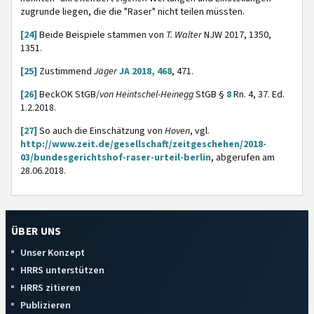
zugrunde liegen, die die "Raser" nicht teilen müssten.
[24]
Beide Beispiele stammen von
T. Walter
NJW 2017, 1350,
1351.
[25]
Zustimmend
Jäger
JA 2018, 468
, 471.
[26]
BeckOK StGB/
von Heintschel-Heinegg
StGB §
8
Rn. 4, 37. Ed.
1.2.2018.
[27]
So auch die Einschätzung von
Hoven
, vgl.
http://www.zeit.de/gesellschaft/zeitgeschehen/2018-
03/bundesgerichtshof-raser-urteil-berlin
, abgerufen am
28.06.2018.
ÜBER UNS
Unser Konzept
HRRS unterstützen
HRRS zitieren
Publizieren