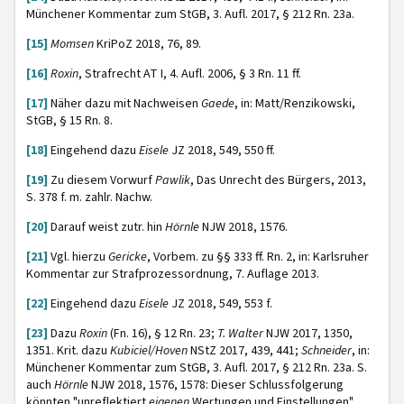
Münchener Kommentar zum StGB, 3. Aufl. 2017, § 212 Rn. 23a.
[15]
Momsen
KriPoZ 2018, 76, 89.
[16]
Roxin
, Strafrecht AT I, 4. Aufl. 2006, § 3 Rn. 11 ff.
[17]
Näher dazu mit Nachweisen
Gaede
, in: Matt/Renzikowski,
StGB, § 15 Rn. 8.
[18]
Eingehend dazu
Eisele
JZ 2018, 549, 550 ff.
[19]
Zu diesem Vorwurf
Pawlik
, Das Unrecht des Bürgers, 2013,
S. 378 f. m. zahlr. Nachw.
[20]
Darauf weist zutr. hin
Hörnle
NJW 2018, 1576.
[21]
Vgl. hierzu
Gericke
, Vorbem. zu §§ 333 ff. Rn. 2, in: Karlsruher
Kommentar zur Strafprozessordnung, 7. Auflage 2013.
[22]
Eingehend dazu
Eisele
JZ 2018, 549, 553 f.
[23]
Dazu
Roxin
(Fn. 16), § 12 Rn. 23;
T. Walter
NJW 2017, 1350,
1351. Krit. dazu
Kubiciel/Hoven
NStZ 2017, 439, 441;
Schneider
, in:
Münchener Kommentar zum StGB, 3. Aufl. 2017, § 212 Rn. 23a. S.
auch
Hörnle
NJW 2018, 1576, 1578: Dieser Schlussfolgerung
könnten "unreflektiert
eigenen
Wertungen und Einstellungen"