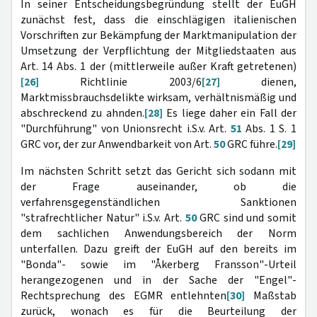
In seiner Entscheidungsbegründung stellt der EuGH
zunächst fest, dass die einschlägigen italienischen
Vorschriften zur Bekämpfung der Marktmanipulation der
Umsetzung der Verpflichtung der Mitgliedstaaten aus
Art. 14 Abs. 1 der (mittlerweile außer Kraft getretenen)
[26]
Richtlinie 2003/6
[27]
dienen,
Marktmissbrauchsdelikte wirksam, verhältnismäßig und
abschreckend zu ahnden.
[28]
Es liege daher ein Fall der
"Durchführung" von Unionsrecht i.S.v. Art.
51
Abs. 1 S. 1
GRC vor, der zur Anwendbarkeit von Art.
50
GRC führe.
[29]
Im nächsten Schritt setzt das Gericht sich sodann mit
der Frage auseinander, ob die
verfahrensgegenständlichen Sanktionen
"strafrechtlicher Natur" i.S.v. Art.
50
GRC sind und somit
dem sachlichen Anwendungsbereich der Norm
unterfallen. Dazu greift der EuGH auf den bereits im
"Bonda"- sowie im "Åkerberg Fransson"-Urteil
herangezogenen und in der Sache der "Engel"-
Rechtsprechung des EGMR entlehnten
[30]
Maßstab
zurück, wonach es für die Beurteilung der