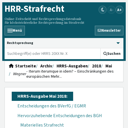
HRR
-Strafrecht
A-
A+
Online-Zeitschrift und Rechtsprechungsdatenbank
für höchstrichterliche Rechtsprechung im Strafrecht
Menü
Newsletter
HRRS durchsuchen
Suchen
Startseite
Archiv
HRRS-Ausgaben
2018
Mai
- Iterum iterumque in idem? – Einschränkungen des
Wegner
euro­päischen Mehr...
HRRS-Ausgabe Mai 2018:
Entscheidungen des BVerfG / EGMR
Hervorzuhebende Entscheidungen des BGH
Materielles Strafrecht