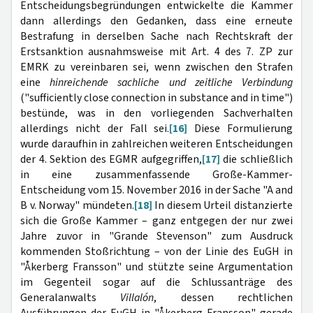
Entscheidungsbegründungen entwickelte die Kammer
dann allerdings den Gedanken, dass eine erneute
Bestrafung in derselben Sache nach Rechtskraft der
Erstsanktion ausnahmsweise mit Art. 4 des 7. ZP zur
EMRK zu vereinbaren sei, wenn zwischen den Strafen
eine
hinreichende sachliche und zeitliche Verbindung
("sufficiently close connection in substance and in time")
bestünde, was in den vorliegenden Sachverhalten
allerdings nicht der Fall sei.
[16]
Diese Formulierung
wurde daraufhin in zahlreichen weiteren Entscheidungen
der 4. Sektion des EGMR aufgegriffen,
[17]
die schließlich
in eine zusammenfassende Große-Kammer-
Entscheidung vom 15. November 2016 in der Sache "A and
B v. Norway"
mündeten.
[18]
In diesem Urteil distanzierte
sich die Große Kammer – ganz entgegen der nur zwei
Jahre zuvor in "Grande Stevenson" zum Ausdruck
kommenden Stoßrichtung – von der Linie des EuGH in
"Åkerberg Fransson" und stützte seine Argumentation
im Gegenteil sogar auf die Schlussanträge des
Generalanwalts
Villalón
, dessen rechtlichen