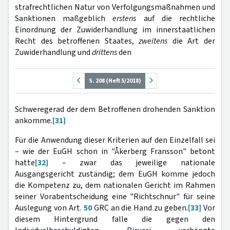
strafrechtlichen Natur von Verfolgungsmaßnahmen und
Sanktionen maßgeblich
erstens
auf die rechtliche
Einordnung der Zuwiderhandlung im innerstaatlichen
Recht des betroffenen Staates,
zweitens
die Art der
Zuwiderhandlung und
drittens
den
S. 208 (Heft 5/2018)
Schweregerad der dem Betroffenen drohenden Sanktion
ankomme.
[31]
Für die Anwendung dieser Kriterien auf den Einzelfall sei
– wie der EuGH schon in "Åkerberg Fransson" betont
hatte
[32]
– zwar das jeweilige nationale
Ausgangsgericht zuständig; dem EuGH komme jedoch
die Kompetenz zu, dem nationalen Gericht im Rahmen
seiner Vorabentscheidung eine "Richtschnur" für seine
Auslegung von Art.
50
GRC an die Hand zu geben.
[33]
Vor
diesem Hintergrund falle die gegen den