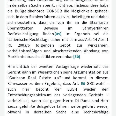
in derselben Sache sperrt, nicht vor. Insbesondere habe
die Bußgeldbehörde CONSOB die Möglichkeit gehabt,
sich in dem Strafverfahren aktiv zu beteiligen und dabei
sicherzustellen, dass die von ihr an die Strafjustiz
übermittelten Beweise im Strafverfahren
Berücksichtigung finden.
[49]
Im Ergebnis sei die
italienische Rechtslage daher mit dem aus Art. 14 Abs. 1
RL 2003/6 folgenden Gebot zur wirksamen,
verhältnismäßigen und abschreckenden Ahndung von
Marktmissbrauchsdelikten vereinbar.
[50]
Hinsichtlich der zweiten Vorlagefrage wiederholt das
Gericht dann im Wesentlichen seine Argumentation aus
"Garlsson Real Estate u.a." und kommt in diesem
Fahrwasser zu dem Ergebnis, dass Art.
50
GRC wohl –
auch hier betont der EuGH wieder den
Entscheidungsspielraum des vorlegenden Gerichts –
verletzt sei, wenn das gegen Herrn Di Puma und Herr
Zecca geführte Bußgeldverfahren weitergeführt werde,
obwohl in derselben Sache eine rechtskräftige