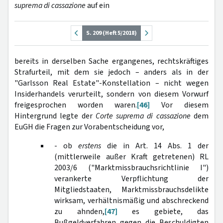
suprema di cassazione
auf ein
S. 209 (Heft 5/2018)
bereits in derselben Sache ergangenes, rechtskräftiges
Strafurteil, mit dem sie jedoch – anders als in der
"Garlsson Real Estate"-Konstellation – nicht wegen
Insiderhandels verurteilt, sondern von diesem Vorwurf
freigesprochen worden waren.
[46]
Vor diesem
Hintergrund legte der
Corte suprema di cassazione
dem
EuGH die Fragen zur Vorabentscheidung vor,
- ob
erstens
die in Art. 14 Abs. 1 der
(mittlerweile außer Kraft getretenen) RL
2003/6 ("Marktmissbrauchsrichtlinie I")
verankerte Verpflichtung der
Mitgliedstaaten, Marktmissbrauchsdelikte
wirksam, verhältnismäßig und abschreckend
zu ahnden,
[47]
es gebiete, das
Bußgeldverfahren gegen die Beschuldigten