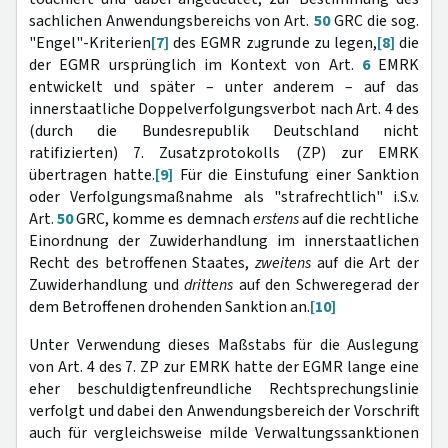
sachlichen Anwendungsbereichs von Art.
50
GRC die sog.
"Engel"-Kriterien
[7]
des EGMR zugrunde zu legen,
[8]
die
der EGMR ursprünglich im Kontext von Art.
6
EMRK
entwickelt und später – unter anderem – auf das
innerstaatliche Doppelverfolgungsverbot nach Art. 4 des
(durch die Bundesrepublik Deutschland nicht
ratifizierten) 7. Zusatzprotokolls (ZP) zur EMRK
übertragen hatte.
[9]
Für die Einstufung einer Sanktion
oder Verfolgungsmaßnahme als "strafrechtlich" i.S.v.
Art.
50
GRC, komme es demnach
erstens
auf die rechtliche
Einordnung der Zuwiderhandlung im innerstaatlichen
Recht des betroffenen Staates,
zweitens
auf die Art der
Zuwiderhandlung und
drittens
auf den Schweregerad der
dem Betroffenen drohenden Sanktion an.
[10]
Unter Verwendung dieses Maßstabs für die Auslegung
von Art. 4 des 7. ZP zur EMRK hatte der EGMR lange eine
eher beschuldigtenfreundliche Rechtsprechungslinie
verfolgt und dabei den Anwendungsbereich der Vorschrift
auch für vergleichsweise milde Verwaltungssanktionen