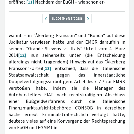
eröffnet.
[11]
Nachdem der EuGH – wie schon er-
S. 206 (Heft 5/2018)
wähnt – in "Åkerberg Fransson" und "Bonda" auf diese
Judikatur verwiesen hatte und der EMGR daraufhin in
seinem "Grande Stevens vs. Italy"-Urteil vom 4. März
2014
[12]
nun seinerseits unter (die Entscheidung
allerdings nicht tragendem) Hinweis auf das "Åkerberg
Fransson"-Urteil
[13]
entschied, dass die italienische
Staatsanwaltschaft gegen das innerstaatliche
Doppelverfolgungsverbot gem. Art. 4 des 7. ZP zur EMRK
verstoßen habe, indem sie die Manager des
Autoherstellers FIAT nach rechtskräftigem Abschluss
einer Bußgeldverfahrens durch die italienische
Finanzmarktaufsichtsbehörde CONSOB in derselben
Sache erneut kriminalstrafrechtlich verfolgt hatte,
deutete vieles auf eine Konvergenz der Rechtsprechung
von EuGH und EGMR hin.