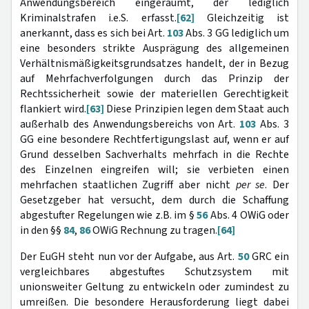
Anwendungsbereich eingeräumt, der lediglich
Kriminalstrafen i.e.S. erfasst.
[62]
Gleichzeitig ist
anerkannt, dass es sich bei Art.
103
Abs. 3 GG lediglich um
eine besonders strikte Ausprägung des allgemeinen
Verhältnismäßigkeitsgrundsatzes handelt, der in Bezug
auf Mehrfachverfolgungen durch das Prinzip der
Rechtssicherheit sowie der materiellen Gerechtigkeit
flankiert wird.
[63]
Diese Prinzipien legen dem Staat auch
außerhalb des Anwendungsbereichs von Art.
103
Abs. 3
GG eine besondere Rechtfertigungslast auf, wenn er auf
Grund desselben Sachverhalts mehrfach in die Rechte
des Einzelnen eingreifen will; sie verbieten einen
mehrfachen staatlichen Zugriff aber nicht
per se
. Der
Gesetzgeber hat versucht, dem durch die Schaffung
abgestufter Regelungen wie z.B. im §
56
Abs. 4 OWiG oder
in den §§
84
,
86
OWiG Rechnung zu tragen.
[64]
Der EuGH steht nun vor der Aufgabe, aus Art.
50
GRC ein
vergleichbares abgestuftes Schutzsystem mit
unionsweiter Geltung zu entwickeln oder zumindest zu
umreißen. Die besondere Herausforderung liegt dabei