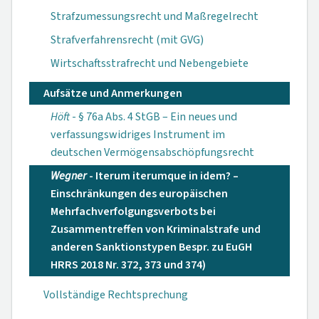
Strafzumessungsrecht und Maßregelrecht
Strafverfahrensrecht (mit GVG)
Wirtschaftsstrafrecht und Nebengebiete
Aufsätze und Anmerkungen
Höft
- § 76a Abs. 4 StGB – Ein neues und
verfassungs­widriges Instru­ment im
deutschen Vermögens­abschöpfungs­recht
Wegner
- Iterum iterumque in idem? –
Einschränkungen des euro­päischen
Mehrfachver­folgungs­verbots bei
Zusammen­treffen von Kriminal­strafe und
anderen Sanktions­typen Bespr. zu EuGH
HRRS 2018 Nr. 372, 373 und 374)
Vollständige Rechtsprechung