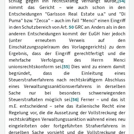
schlag gegen ihn rechtskräftig verhängt wurde,
[54]
nimmt das Gericht – wie auch schon in den
Entscheidungen "Garlsson Real Estate u.a." und "Di
Puma" bzw. "Zecca" – auch im Fall "Menci" einen Eingriff
in den Schutzbereich von Art.
50
GRC an. Anders als in den
anderen Entscheidungen kommt der EuGH hier jedoch
(unter erneutem Verweis auf den
Einschätzungsspielraum des Vorlagegerichts) zu dem
Ergebnis, dass der Eingriff gerechtfertigt und die
mehrfache Verfolgung des Herrn Menci
unionsrechtskonform sei.
[55]
Dies wird zu einem damit
begründet, dass die Einleitung eines
Steuerstrafverfahrens nach rechtskräftigem Abschluss
eines Verwaltungssanktionsverfahrens in derselben
Sache nur bei besonders schwerwiegenden
Steuerstraftaten möglich sei.
[56]
Ferner – und das ist
m.E. entscheidend – sehe das italienische Recht eine
Regelung vor, die die Aussetzung der Vollstreckung der
rechtskräftigen Verwaltungssanktion während eines neu
eingeleiteten oder fortgeführten Strafverfahrens in
derselben Sache vorsieht und die Vollstreckung der