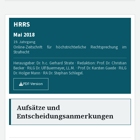
HRRS
Mai 2018
19. Jahrgang
Online-Zeitschrift für höchstrichterliche Rechtsprechung im
Strafrecht
Herausgeber: Dr. h.c. Gerhard Strate · Redaktion: Prof. Dr. Christian
Becker · RiLG Dr. Ulf Buermeyer, LL.M. · Prof. Dr. Karsten Gaede · RiLG
Dr. Holger Mann · RA Dr. Stephan Schlegel.
PDF-Version
Aufsätze und
Entscheidungsanmerkungen