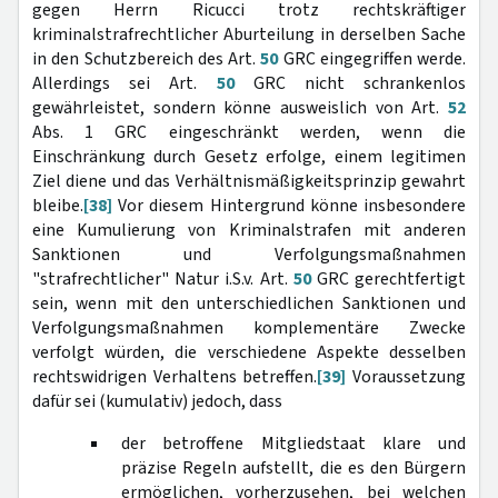
gegen Herrn Ricucci trotz rechtskräftiger
kriminalstrafrechtlicher Aburteilung in derselben Sache
in den Schutzbereich des Art.
50
GRC eingegriffen werde.
Allerdings sei Art.
50
GRC nicht schrankenlos
gewährleistet, sondern könne ausweislich von Art.
52
Abs. 1 GRC eingeschränkt werden, wenn die
Einschränkung durch Gesetz erfolge, einem legitimen
Ziel diene und das Verhältnismäßigkeitsprinzip gewahrt
bleibe.
[38]
Vor diesem Hintergrund könne insbesondere
eine Kumulierung von Kriminalstrafen mit anderen
Sanktionen und Verfolgungsmaßnahmen
"strafrechtlicher" Natur i.S.v. Art.
50
GRC gerechtfertigt
sein, wenn mit den unterschiedlichen Sanktionen und
Verfolgungsmaßnahmen komplementäre Zwecke
verfolgt würden, die verschiedene Aspekte desselben
rechtswidrigen Verhaltens betreffen.
[39]
Voraussetzung
dafür sei (kumulativ) jedoch, dass
der betroffene Mitgliedstaat klare und
präzise Regeln aufstellt, die es den Bürgern
ermöglichen, vorherzusehen, bei welchen