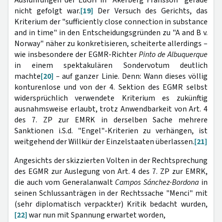
Ausführungen der EuGH in "Åkerberg Fransson" gerade
nicht gefolgt war.
[19]
Der Versuch des Gerichts, das
Kriterium der "sufficiently close connection in substance
and in time" in den Entscheidungsgründen zu "A and B v.
Norway" näher zu konkretisieren, scheiterte allerdings –
wie insbesondere der EGMR-Richter
Pinto de Albuquerque
in einem spektakulären Sondervotum deutlich
machte
[20]
–
auf ganzer Linie. Denn: Wann dieses völlig
konturenlose und von der 4. Sektion des EGMR selbst
widersprüchlich verwendete Kriterium es zukünftig
ausnahmsweise erlaubt, trotz Anwendbarkeit von Art. 4
des 7. ZP zur EMRK in derselben Sache mehrere
Sanktionen i.S.d. "Engel"-Kriterien zu verhängen, ist
weitgehend der Willkür der Einzelstaaten überlassen.
[21]
Angesichts der skizzierten Volten in der Rechtsprechung
des EGMR zur Auslegung von Art. 4 des 7. ZP zur EMRK,
die auch vom Generalanwalt
Campos Sánchez-Bordona
in
seinen Schlussanträgen in der Rechtssache "Menci" mit
(sehr diplomatisch verpackter) Kritik bedacht wurden,
[22]
war nun mit Spannung erwartet worden,