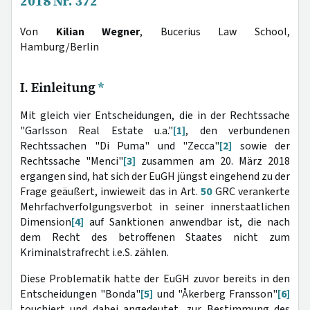
2018 Nr. 372
Von
Kilian Wegner
, Bucerius Law School,
Hamburg/Berlin
I. Einleitung
*
Mit gleich vier Entscheidungen, die in der Rechtssache
"Garlsson Real Estate u.a."
[1]
, den verbundenen
Rechtssachen "Di Puma" und "Zecca"
[2]
sowie der
Rechtssache "Menci"
[3]
zusammen am 20. März 2018
ergangen sind, hat sich der EuGH jüngst eingehend zu der
Frage geäußert, inwieweit das in Art.
50
GRC verankerte
Mehrfachverfolgungsverbot in seiner innerstaatlichen
Dimension
[4]
auf Sanktionen anwendbar ist, die nach
dem Recht des betroffenen Staates nicht zum
Kriminalstrafrecht i.e.S. zählen.
Diese Problematik hatte der EuGH zuvor bereits in den
Entscheidungen "Bonda"
[5]
und "Åkerberg Fransson"
[6]
touchiert und dabei angedeutet, zur Bestimmung des