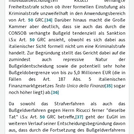
Individualbeschuldigten Ricucci verhängte
Freiheitsstrafe schon ob ihrer formellen Einstufung als
Kriminalstrafe unzweifelhaft in den Anwendungsbereich
von Art.
50
GRC.
[34]
Darüber hinaus macht die Große
Kammer aber deutlich, dass sie auch das durch die
CONSOB verhängte Bußgeld tendenziell als Sanktion
i.S.v. Art.
50
GRC ansieht, obwohl es sich dabei aus
italienischer Sicht formell nicht um eine Kriminalstrafe
handelt. Zur Begründung stellt das Gericht dabei auf die
zumindest auch repressive Natur der
Bußgeldentscheidung sowie die potentiell sehr hohe
Bußgeldobergrenze von bis zu 5,0 Millionen EUR (die in
Fällen des Art. 187 Abs. 5 italienischen
Finanzmarktgesetzes
Testo Unico della Finanza
[35]
sogar
noch höher liegt) ab.
[36]
Da sowohl das Strafverfahren als auch das
Bußgeldverfahren gegen Herrn Ricucci ferner "dieselbe
Tat" i.S.v. Art.
50
GRC betreffe,
[37]
geht der EuGH im
weiteren Verlauf seiner Entscheidungsbegründung davon
aus, dass durch die Fortsetzung des Bußgeldverfahrens