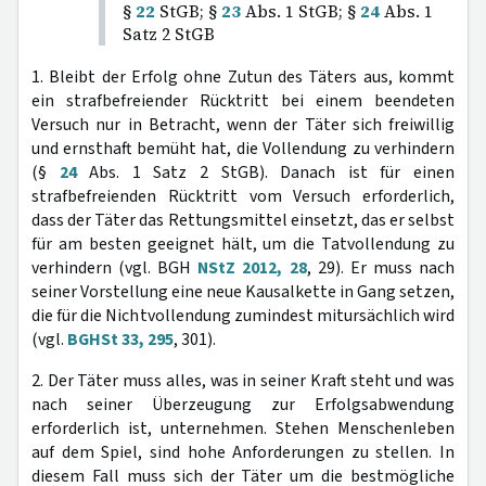
§
22
StGB; §
23
Abs. 1 StGB; §
24
Abs. 1
Satz 2 StGB
1. Bleibt der Erfolg ohne Zutun des Täters aus, kommt
ein strafbefreiender Rücktritt bei einem beendeten
Versuch nur in Betracht, wenn der Täter sich freiwillig
und ernsthaft bemüht hat, die Vollendung zu verhindern
(§
24
Abs. 1 Satz 2 StGB). Danach ist für einen
strafbefreienden Rücktritt vom Versuch erforderlich,
dass der Täter das Rettungsmittel einsetzt, das er selbst
für am besten geeignet hält, um die Tatvollendung zu
verhindern (vgl. BGH
NStZ 2012, 28
, 29). Er muss nach
seiner Vorstellung eine neue Kausalkette in Gang setzen,
die für die Nichtvollendung zumindest mitursächlich wird
(vgl.
BGHSt 33, 295
, 301).
2. Der Täter muss alles, was in seiner Kraft steht und was
nach seiner Überzeugung zur Erfolgsabwendung
erforderlich ist, unternehmen. Stehen Menschenleben
auf dem Spiel, sind hohe Anforderungen zu stellen. In
diesem Fall muss sich der Täter um die bestmögliche