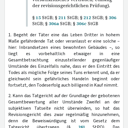
der revisionsgerichtlichen Prüfung).
§
15
StGB; §
211
StGB; §
212
StGB; §
306
StGB; §
306a
StGB; §
306c
StGB
1. Begeht der Täter eine das Leben Dritter in hohem
Maße gefährdende Tat oder veranlasst er eine solche –
hier: Inbrandsetzen eines bewohnten Gebäudes –, so
liegt es vorbehaltlich etwaiger in eine
Gesamtbetrachtung einzustellender gegenläufiger
Umstände des Einzelfalls nahe, dass er den Eintritt des
Todes als mögliche Folge seines Tuns erkennt und, da er
gleichwohl sein gefährliches Handeln beginnt oder
fortsetzt, den Todeserfolg auch billigend in Kauf nimmt.
2. Kann das Tatgericht auf der Grundlage der gebotenen
Gesamtbewertung aller Umstände Zweifel an der
subjektiven Tatseite nicht überwinden, so hat das
Revisionsgericht dies zwar regelmäßig hinzunehmen,
denn die Beweiswürdigung ist vom Gesetz dem
Tatgericht übertragen (§
261
StPO). Das