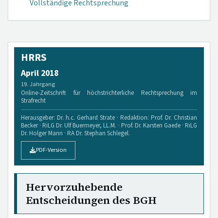
Vollständige Rechtsprechung
HRRS
April 2018
19. Jahrgang
Online-Zeitschrift für höchstrichterliche Rechtsprechung im
Strafrecht
Herausgeber: Dr. h.c. Gerhard Strate · Redaktion: Prof. Dr. Christian
Becker · RiLG Dr. Ulf Buermeyer, LL.M. · Prof. Dr. Karsten Gaede · RiLG
Dr. Holger Mann · RA Dr. Stephan Schlegel.
PDF-Version
Hervorzuhebende
Entscheidungen des BGH