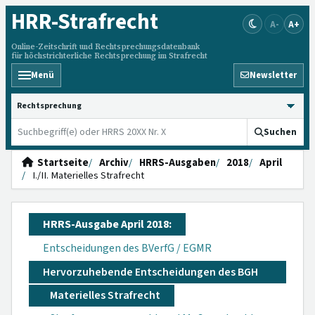
HRR
-Strafrecht
A-
A+
Online-Zeitschrift und Rechtsprechungsdatenbank
für höchstrichterliche Rechtsprechung im Strafrecht
Menü
Newsletter
HRRS durchsuchen
Suchen
Startseite
Archiv
HRRS-Ausgaben
2018
April
I./II. Materielles Strafrecht
HRRS-Ausgabe April 2018:
Entscheidungen des BVerfG / EGMR
Hervorzuhebende Entscheidungen des BGH
Materielles Strafrecht