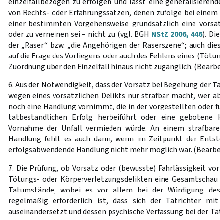
einzelfallbezogen zu erfolgen und lässt eine generalisieren
von Rechts- oder Erfahrungssätzen, denen zufolge bei eine
einer bestimmten Vorgehensweise grundsätzlich eine vorsä
oder zu verneinen sei – nicht zu (vgl. BGH
NStZ 2006, 446
). Di
der „Raser“ bzw. „die Angehörigen der Raserszene“; auch dies
auf die Frage des Vorliegens oder auch des Fehlens eines (Tötu
Zuordnung über den Einzelfall hinaus nicht zugänglich. (Bearbe
6. Aus der Notwendigkeit, dass der Vorsatz bei Begehung der Tat
wegen eines vorsätzlichen Delikts nur strafbar macht, wer a
noch eine Handlung vornimmt, die in der vorgestellten oder 
tatbestandlichen Erfolg herbeiführt oder eine gebotene 
Vornahme der Unfall vermieden würde. An einem strafbare
Handlung fehlt es auch dann, wenn im Zeitpunkt der Entst
erfolgsabwendende Handlung nicht mehr möglich war. (Bearbe
7. Die Prüfung, ob Vorsatz oder (bewusste) Fahrlässigkeit vor
Tötungs- oder Körperverletzungsdelikten eine Gesamtschau a
Tatumstände, wobei es vor allem bei der Würdigung des
regelmäßig erforderlich ist, dass sich der Tatrichter mit
auseinandersetzt und dessen psychische Verfassung bei der T