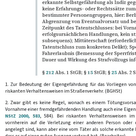
erkannte Selbstgefährdung als Indiz geg
keine Erfahrungs- oder Rechtssätze zum
bestimmter Personengruppen, hier: Berli
Abgrenzung von Eventualvorsatz und bew
Zeitpunkt des Tatentschlusses: bei Vor
erfolgsursächlichen Handlungen, kein st
subsequens); Mittäterschaft (erforderl
Tatentschluss zum konkreten Delikt); Spe
Fahrerlaubnis (Bemessung der Sperrfrist
Dauer und Wirkung des Strafvollzugs info
§
212
Abs. 1 StGB; §
15
StGB; §
25
Abs. 2 S
1. Zur Bedeutung der Eigengefährdung für das Vorliegen vo
riskanten Verhaltensweisen im Straßenverkehr. (BGHSt)
2. Zwar gibt es keine Regel, wonach es einem Tötungsvorsa
Vornahme einer fremdgefährdenden Handlung auch eine Eigen
NStZ 2000, 583
, 584). Bei riskanten Verhaltensweisen im
vornherein auf die Verletzung einer anderen Person oder d
angelegt sind, kann aber eine vom Täter als solche erkannte