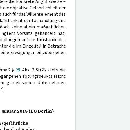
re die konkrete Angriffsweise –
ist die objektive Gefährlichkeit der
s auch für das Willenselement des
Gefährlichkeit der Tathandlung und
jedoch keine allein maßgeblichen
dingtem Vorsatz gehandelt hat;
andlungen auf die Umstände des
chter die im Einzelfall in Betracht
seine Erwägungen einzubeziehen
 gemäß §
25
Abs. 2 StGB stets die
begangenen Tötungsdelikts reicht
einem gemeinsamen Unternehmen
r)
 Januar 2018 (LG Berlin)
 (gefährliche
e der drohenden