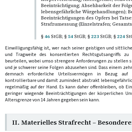
Beeinträchtigung; Absehbarkeit der Folg
lebensgefährliche Würgehandlungen); Be
Beeinträchtigungen des Opfers bei Tats
Strafzumessung (Einzelstrafen; Gesamts
§
46
StGB; §
54
StGB; §
223
StGB; §
224
St
Einwilligungsfähig ist, wer nach seiner geistigen und sittlic
und Tragweite des konsentierten Rechtsgutsangriffs zu
beurteilen, wobei umso strengere Anforderungen zu stellen sin
und je schwerer seine Folgen abzusehen sind. Dass einem zehn
demnach erforderliche Urteilsvermögen in Bezug auf 
kontrollierbare und damit zumindest abstrakt lebensgefährli
regelmäßig auf der Hand. Es kann daher offenbleiben, ob Ein
geringer wiegende Beeinträchtigungen der körperlichen Unv
Altersgrenze von 14 Jahren gegeben sein kann.
II. Materielles Strafrecht – Besondere