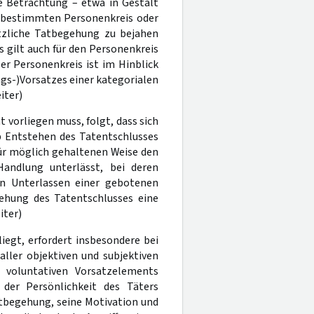
de Betrachtung – etwa in Gestalt
m bestimmten Personenkreis oder
tzliche Tatbegehung zu bejahen
es gilt auch für den Personenkreis
er Personenkreis ist im Hinblick
ngs-)Vorsatzes einer kategorialen
iter)
 vorliegen muss, folgt, dass sich
b Entstehen des Tatentschlusses
für möglich gehaltenen Weise den
Handlung unterlässt, bei deren
n Unterlassen einer gebotenen
ehung des Tatentschlusses eine
iter)
liegt, erfordert insbesondere bei
ller objektiven und subjektiven
 voluntativen Vorsatzelements
 der Persönlichkeit des Täters
atbegehung, seine Motivation und