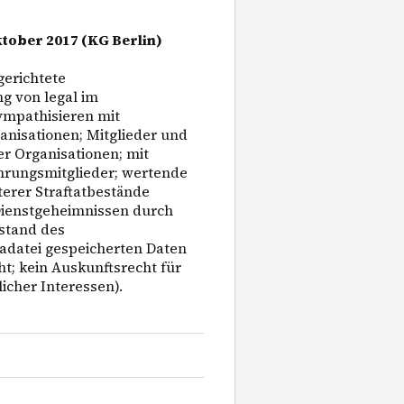
Oktober 2017 (KG Berlin)
erichtete
ng von legal im
ympathisieren mit
anisationen; Mitglieder und
er Organisationen; mit
hrungsmitglieder; wertende
erer Straftatbestände
 Dienstgeheimnissen durch
stand des
sadatei gespeicherten Daten
ht; kein Auskunftsrecht für
icher Interessen).