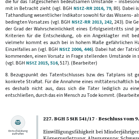
die für das Tatgeschehen bedeutsamen Umstände – insbesonde
mit in Betracht zieht (vgl. BGH
NStZ-RR 2016, 79
, 80). Dabei 
Tathandlung wesentlicher Indikator sowohl für das Wissens- al
bedingten Vorsatzes (vgl. BGH
NStZ-RR 2013, 242
, 243). Die 
der Grad der Wahrscheinlichkeit eines Erfolgseintritts sind 
Kriterien für die Entscheidung, ob ein Angeklagter mit be
vielmehr kommt es auch bei in hohem Maße gefährlichen H
Einzelfalles an (vgl. BGH
NStZ 2006, 446
). Dabei hat der Tatri
kommenden, einen Vorsatz in Frage stellenden Umstände in 
(vgl. BGH
NStZ 2015, 516
, 517). (Bearbeiter)
8. Bezugspunkt des Tatentschlusses bzw. des Tatplans ist
konkrete Straftat. Für die Annahme eines mittäterschaftlich 
es deshalb nicht aus, dass sich die Täter lediglich zu 
entschließen, durch das ein Mensch zu Tode kommt. (Bearbeite
227. BGH 5 StR 541/17 - Beschluss vom 9.
Einwilligungsfähigkeit bei Minderjährigen
Entscheidung
aufrufen
Körperverletzung; Altersgrenze; Schwer