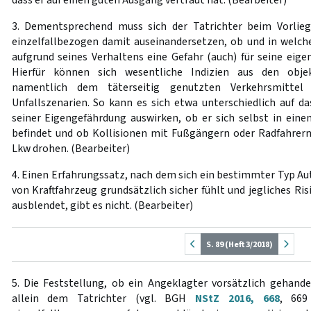
dass er auf einen guten Ausgang vertraut hat. (Bearbeiter)
3. Dementsprechend muss sich der Tatrichter beim Vorlieg
einzelfallbezogen damit auseinandersetzen, ob und in welc
aufgrund seines Verhaltens eine Gefahr (auch) für seine eigen
Hierfür können sich wesentliche Indizien aus den obje
namentlich dem täterseitig genutzten Verkehrsmitte
Unfallszenarien. So kann es sich etwa unterschiedlich auf da
seiner Eigengefährdung auswirken, ob er sich selbst in ei
befindet und ob Kollisionen mit Fußgängern oder Radfahrer
Lkw drohen. (Bearbeiter)
4. Einen Erfahrungssatz, nach dem sich ein bestimmter Typ Au
von Kraftfahrzeug grundsätzlich sicher fühlt und jegliches Ris
ausblendet, gibt es nicht. (Bearbeiter)
S. 89 (Heft 3/2018)
5. Die Feststellung, ob ein Angeklagter vorsätzlich gehande
allein dem Tatrichter (vgl. BGH
NStZ 2016, 668
, 669