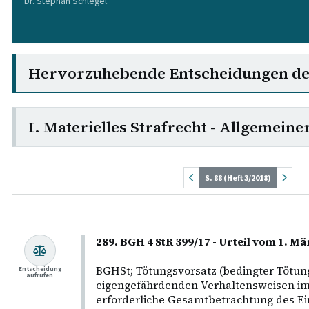
Dr. Stephan Schlegel.
Hervorzuhebende Entscheidungen d
I. Materielles Strafrecht - Allgemeiner
S. 88 (Heft 3/2018)
289. BGH 4 StR 399/17 - Urteil vom 1. Mä
BGHSt; Tötungsvorsatz (bedingter Tötung
Entscheidung
aufrufen
eigengefährdenden Verhaltensweisen im
erforderliche Gesamtbetrachtung des Ein