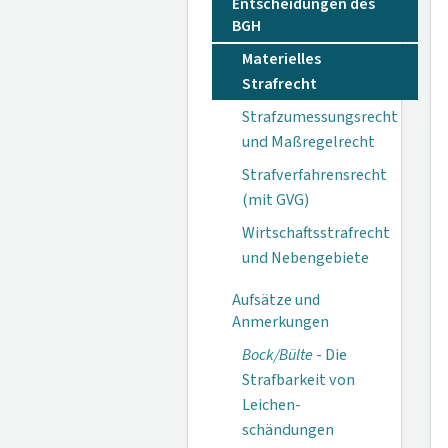
Entscheidungen des
BGH
Materielles
Strafrecht
Strafzumessungsrecht
und Maßregelrecht
Strafverfahrensrecht
(mit GVG)
Wirtschaftsstrafrecht
und Nebengebiete
Aufsätze und
Anmerkungen
Bock/Bülte
- Die
Straf­barkeit von
Leichen­
schändungen