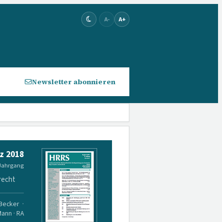
A-
A+
Newsletter abonnieren
z 2018
 Jahrgang
recht
 Becker ·
Mann · RA