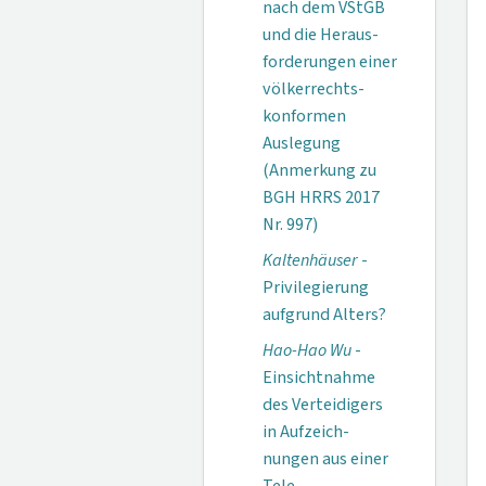
nach dem VStGB
und die Heraus­
forderungen einer
völkerrechts­
konformen
Auslegung
(Anmerkung zu
BGH HRRS 2017
Nr. 997)
Kaltenhäuser
-
Privi­legierung
aufgrund Alters?
Hao-Hao Wu
-
Einsicht­nahme
des Verteidi­gers
in Aufzeich­
nungen aus einer