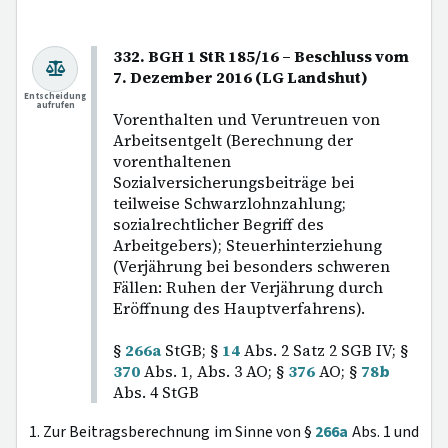
332. BGH 1 StR 185/16 – Beschluss vom
7. Dezember 2016 (LG Landshut)
Entscheidung
aufrufen
Vorenthalten und Veruntreuen von
Arbeitsentgelt (Berechnung der
vorenthaltenen
Sozialversicherungsbeiträge bei
teilweise Schwarzlohnzahlung;
sozialrechtlicher Begriff des
Arbeitgebers); Steuerhinterziehung
(Verjährung bei besonders schweren
Fällen: Ruhen der Verjährung durch
Eröffnung des Hauptverfahrens).
§
266a
StGB; §
14
Abs. 2 Satz 2 SGB IV; §
370
Abs. 1, Abs. 3 AO; §
376
AO; §
78b
Abs. 4 StGB
1. Zur Beitragsberechnung im Sinne von §
266a
Abs. 1 und