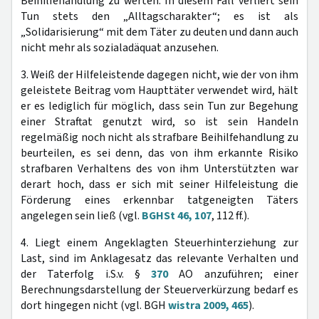
Beihilfehandlung zu werten. In diesem Fall verliert sein
Tun stets den „Alltagscharakter“; es ist als
„Solidarisierung“ mit dem Täter zu deuten und dann auch
nicht mehr als sozialadäquat anzusehen.
3. Weiß der Hilfeleistende dagegen nicht, wie der von ihm
geleistete Beitrag vom Haupttäter verwendet wird, hält
er es lediglich für möglich, dass sein Tun zur Begehung
einer Straftat genutzt wird, so ist sein Handeln
regelmäßig noch nicht als strafbare Beihilfehandlung zu
beurteilen, es sei denn, das von ihm erkannte Risiko
strafbaren Verhaltens des von ihm Unterstützten war
derart hoch, dass er sich mit seiner Hilfeleistung die
Förderung eines erkennbar tatgeneigten Täters
angelegen sein ließ (vgl.
BGHSt 46, 107
, 112 ff.).
4. Liegt einem Angeklagten Steuerhinterziehung zur
Last, sind im Anklagesatz das relevante Verhalten und
der Taterfolg i.S.v. §
370
AO anzuführen; einer
Berechnungsdarstellung der Steuerverkürzung bedarf es
dort hingegen nicht (vgl. BGH
wistra 2009, 465
).