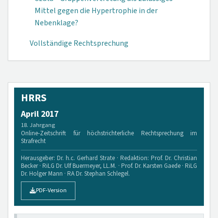
Mittel gegen die Hypertrophie in der
Nebenklage?
Vollständige Rechtsprechung
HRRS
April 2017
18. Jahrgang
Online-Zeitschrift für höchstrichterliche Rechtsprechung im
Strafrecht
Herausgeber: Dr. h.c. Gerhard Strate · Redaktion: Prof. Dr. Christian
Becker · RiLG Dr. Ulf Buermeyer, LL.M. · Prof. Dr. Karsten Gaede · RiLG
Dr. Holger Mann · RA Dr. Stephan Schlegel.
PDF-Version