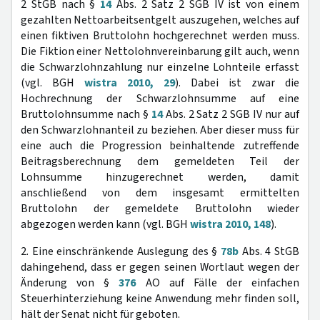
2 StGB nach §
14
Abs. 2 Satz 2 SGB IV ist von einem
gezahlten Nettoarbeitsentgelt auszugehen, welches auf
einen fiktiven Bruttolohn hochgerechnet werden muss.
Die Fiktion einer Nettolohnvereinbarung gilt auch, wenn
die Schwarzlohnzahlung nur einzelne Lohnteile erfasst
(vgl. BGH
wistra 2010, 29
). Dabei ist zwar die
Hochrechnung der Schwarzlohnsumme auf eine
Bruttolohnsumme nach §
14
Abs. 2 Satz 2 SGB IV nur auf
den Schwarzlohnanteil zu beziehen. Aber dieser muss für
eine auch die Progression beinhaltende zutreffende
Beitragsberechnung dem gemeldeten Teil der
Lohnsumme hinzugerechnet werden, damit
anschließend von dem insgesamt ermittelten
Bruttolohn der gemeldete Bruttolohn wieder
abgezogen werden kann (vgl. BGH
wistra 2010, 148
).
2. Eine einschränkende Auslegung des §
78b
Abs. 4 StGB
dahingehend, dass er gegen seinen Wortlaut wegen der
Änderung von §
376
AO auf Fälle der einfachen
Steuerhinterziehung keine Anwendung mehr finden soll,
hält der Senat nicht für geboten.