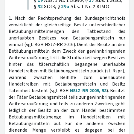
§
29
Abs. 1 Nr. 1 BtMG, §
27
Abs. 1 StGB;
§
52
StGB; §
29a
Abs. 1 Nr. 2 BtMG
1. Nach der Rechtsprechung des Bundesgerichtshofs
verwirklicht der gleichzeitige Besitz unterschiedlicher
Betäubungsmittelmengen den Tatbestand des
unerlaubten Besitzes von Betäubungsmitteln nur
einmal (vgl. BGH NStZ-RR 2016). Dient der Besitz an den
Betäubungsmitteln dem Zweck der gewinnbringenden
Weiterveräußerung, tritt die Strafbarkeit wegen Besitzes
hinter das täterschaftlich begangene unerlaubte
Handeltreiben mit Betäubungsmitteln zurück (st. Rspr.),
während zwischen Beihilfe zum unerlaubten
Handeltreiben mit Betäubungsmitteln und Besitz
Tateinheit besteht (vgl. BGH
NStZ-RR 2009, 58
). Besitzt
der Täter Betäubungsmittel teils zur gewinnbringenden
Weiterveräußerung und teils zu anderen Zwecken, geht
lediglich der Besitz an der zum Handel bestimmten
Betäubungsmittelmenge im Handeltreiben mit
Betäubungsmitteln auf. Für die anderen Zwecken
dienende Menge verbleibt es dagegen bei der