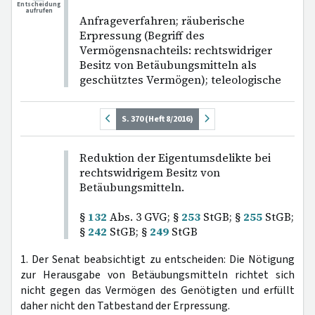
Entscheidung
aufrufen
Anfrageverfahren; räuberische
Erpressung (Begriff des
Vermögensnachteils: rechtswidriger
Besitz von Betäubungsmitteln als
geschütztes Vermögen); teleologische
S. 370 (Heft 8/2016)
Reduktion der Eigentumsdelikte bei
rechtswidrigem Besitz von
Betäubungsmitteln.
§
132
Abs. 3 GVG; §
253
StGB; §
255
StGB;
§
242
StGB; §
249
StGB
1. Der Senat beabsichtigt zu entscheiden: Die Nötigung
zur Herausgabe von Betäubungsmitteln richtet sich
nicht gegen das Vermögen des Genötigten und erfüllt
daher nicht den Tatbestand der Erpressung.