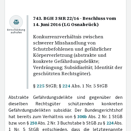
743. BGH 3 StR 22/16 - Beschluss vom
14. Juni 2016 (LG Osnabrück)
Entscheidung
aufrufen
Konkurrenzverhältnis zwischen
schwerer Misshandlung von
Schutzbefohlenen und gefährlicher
Körperverletzung (abstrakte und
konkrete Gefährdungsdelikte;
Verdrängung; Subsidiarität; Identität der
geschützten Rechtsgüter).
§
225
StGB; §
224
Abs. 1 Nr. 5 StGB
Abstrakte Gefährdungsdelikte sind gegenüber den
dieselben Rechtsgüter schützenden konkreten
Gefährdungsdelikten subsidiär. Der Bundesgerichtshof
hat bereits zum Verhältnis von §
306b
Abs. 2 Nr. 1 StGB
bzw. von §
250
Abs. 2 Nr. 3 Buchstabe b StGB zu §
224
Abs.
1 Nr. 5 StGB entschieden, dass die letztgenannte