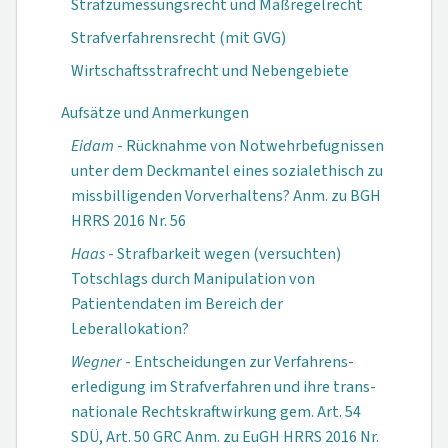
Strafzumessungsrecht und Maßregelrecht
Strafverfahrensrecht (mit GVG)
Wirtschaftsstrafrecht und Nebengebiete
Aufsätze und Anmerkungen
Eidam
- Rücknahme von Notwehr­befugnissen
unter dem Deck­mantel eines sozial­ethisch zu
miss­billigenden Vorver­haltens? Anm. zu BGH
HRRS 2016 Nr. 56
Haas
- Strafbarkeit wegen (versuchten)
Totschlags durch Manipulation von
Patientendaten im Bereich der
Leberallokation?
Wegner
- Entscheidungen zur Verfahrens­
erledigung im Straf­verfahren und ihre trans­
nationale Rechts­kraftwirkung gem. Art. 54
SDÜ, Art. 50 GRC Anm. zu EuGH HRRS 2016 Nr.