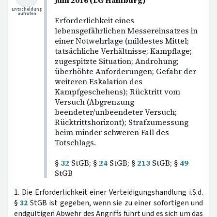
Juni 2016 (LG Hamburg)
Entscheidung
aufrufen
Erforderlichkeit eines
lebensgefährlichen Messereinsatzes in
einer Notwehrlage (mildestes Mittel;
tatsächliche Verhältnisse; Kampflage;
zugespitzte Situation; Androhung;
überhöhte Anforderungen; Gefahr der
weiteren Eskalation des
Kampfgeschehens); Rücktritt vom
Versuch (Abgrenzung
beendeter/unbeendeter Versuch;
Rücktrittshorizont); Strafzumessung
beim minder schweren Fall des
Totschlags.
§
32
StGB; §
24
StGB; §
213
StGB; §
49
StGB
1. Die Erforderlichkeit einer Verteidigungshandlung i.S.d.
§
32
StGB ist gegeben, wenn sie zu einer sofortigen und
endgültigen Abwehr des Angriffs führt und es sich um das