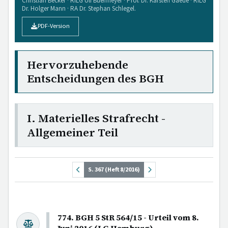
Christian Becker · RiLG Ulf Buermeyer · Prof. Dr. Karsten Gaede · RiLG
Dr. Holger Mann · RA Dr. Stephan Schlegel.
PDF-Version
Hervorzuhebende
Entscheidungen des BGH
I. Materielles Strafrecht -
Allgemeiner Teil
S. 367 (Heft 8/2016)
774. BGH 5 StR 564/15 - Urteil vom 8.