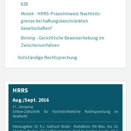
628
Mosiek
- HRRS-Praxishinweis: Nachteils­
grenze bei haftungs­beschränkten
Gesellschaften?
Beining
- Gerichtliche Beweis­erhebung im
Zwischen­verfahren
Vollständige Rechtsprechung
HRRS
Aug./Sept. 2016
17. Jahrgang
Online-Zeitschrift für höchstrichterliche Rechtsprechung im
Strafrecht
Herausgeber: Dr. h.c. Gerhard Strate · Redaktion: RA Wiss. Ass. Dr.