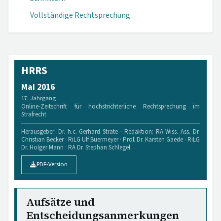
Vollständige Rechtsprechung
HRRS
Mai 2016
17. Jahrgang
Online-Zeitschrift für höchstrichterliche Rechtsprechung im
Strafrecht
Herausgeber: Dr. h.c. Gerhard Strate · Redaktion: RA Wiss. Ass. Dr.
Christian Becker · RiLG Ulf Buermeyer · Prof. Dr. Karsten Gaede · RiLG
Dr. Holger Mann · RA Dr. Stephan Schlegel.
PDF-Version
Aufsätze und
Entscheidungsanmerkungen