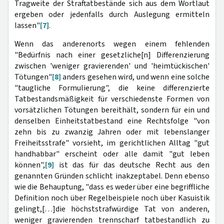
Tragweite der Straftatbestände sich aus dem Wortlaut
ergeben oder jedenfalls durch Auslegung ermitteln
lassen"
[7]
.
Wenn das anderenorts wegen einem fehlenden
"Bedürfnis nach einer gesetzliche[n] Differenzierung
zwischen 'weniger gravierenden' und 'heimtückischen'
Tötungen"
[8]
anders gesehen wird, und wenn eine solche
"taugliche Formulierung", die keine differenzierte
Tatbestandsmäßigkeit für verschiedenste Formen von
vorsätzlichen Tötungen bereithält, sondern für ein und
denselben Einheitstatbestand eine Rechtsfolge "von
zehn bis zu zwanzig Jahren oder mit lebenslanger
Freiheitsstrafe" vorsieht, im gerichtlichen Alltag "gut
handhabbar" erscheint oder alle damit "gut leben
können",
[9]
ist das für das deutsche Recht aus den
genannten Gründen schlicht inakzeptabel. Denn ebenso
wie die Behauptung, "dass es weder über eine begriffliche
Definition noch über Regelbeispiele noch über Kasuistik
gelingt,[…]die höchststrafwürdige Tat von anderen,
weniger gravierenden trennscharf tatbestandlich zu