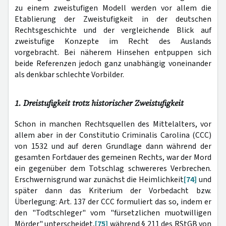
zu einem zweistufigen Modell werden vor allem die
Etablierung der Zweistufigkeit in der deutschen
Rechtsgeschichte und der vergleichende Blick auf
zweistufige Konzepte im Recht des Auslands
vorgebracht. Bei näherem Hinsehen entpuppen sich
beide Referenzen jedoch ganz unabhängig voneinander
als denkbar schlechte Vorbilder.
1. Dreistufigkeit trotz historischer Zweistufigkeit
Schon in manchen Rechtsquellen des Mittelalters, vor
allem aber in der Constitutio Criminalis Carolina (CCC)
von 1532 und auf deren Grundlage dann während der
gesamten Fortdauer des gemeinen Rechts, war der Mord
ein gegenüber dem Totschlag schwereres Verbrechen.
Erschwernisgrund war zunächst die Heimlichkeit
[74]
und
später dann das Kriterium der Vorbedacht bzw.
Überlegung: Art. 137 der CCC formuliert das so, indem er
den "Todtschleger" vom "fürsetzlichen muotwilligen
Mörder" unterscheidet,
[75]
während § 211 des RStGB von