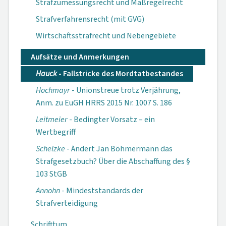
Strafzumessungsrecht und Maßregelrecht
Strafverfahrensrecht (mit GVG)
Wirtschaftsstrafrecht und Nebengebiete
Aufsätze und Anmerkungen
Hauck
- Fallstricke des Mordtatbestandes
Hochmayr
- Unionstreue trotz Verjährung,
Anm. zu EuGH HRRS 2015 Nr. 1007 S. 186
Leitmeier
- Bedingter Vorsatz – ein
Wertbegriff
Schelzke
- Ändert Jan Böhmermann das
Strafgesetzbuch? Über die Abschaffung des §
103 StGB
Annohn
- Mindeststandards der
Strafverteidigung
Schrifttum