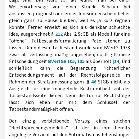
Lage sind. Das wäre so, als würde man bei einer
Wettervorhersage von einer Stunde Schauer bei
ansonsten prognostiziertem eitlen Sonnenschein lieber
gleich ganz zu Hause bleiben, weil es ja kurz regnen
könnte. Ferner erweist es sich als denkbar schlechte
Idee, ausgerechnet §
212
Abs. 2 StGB als Modell für eine
"offene" Tatbestandsformulierung Pate stehen zu
lassen. Denn dieser Tatbestand wurde vom BVerfG 1978
zwar als verfassungsmäßig angesehen, doch gilt diese
Entscheidung seit
BVerfGE 105, 135
als überholt.
[14]
Und
schließlich kann die Begrenzung richterlicher
Entscheidungsmacht auf der Rechtsfolgenseite im
Rahmen der Strafzumessung gem. §
46
StGB nicht als
Ausgleich für eine mangelnde Bestimmtheit auf der
Tatbestandsseite dienen. Denn die Tür zur Rechtsfolge
lässt sich eben nur mit dem Schlüssel der
Tatbestandsmäßigkeit öffnen.
Der einzig verbleibende Vorzug eines solchen
"Rechtsprechungsmodells" ist der in ihm bereits
angelegte Verzicht auf den Automatismus lebenslanger