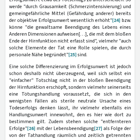
werde "durch Grausamkeit (Schmerzintensivierung) und
gemeingefährliche Mittel (Gefährdung anderer) bereits
der objektive Erfolgsunwert wesentlich erhöht"
[24]
bzw.
könne "die gewaltsame Beendigung des Lebens eines
Anderen Dimensionen aufweisen[…], die mit dem bloßen
Ende der Hirnfunktion nicht erfasst sind", vielmehr "auch
solche Elemente der Tat eine Rolle spielen, die durch
personale Nähe begründet"
[25]
sind.
Eine solche Differenzierung im Erfolgsunwert ist jedoch
schon deshalb nicht überzeugend, weil sich selbst ein
"einfacher" Totschlag nicht in der bloßen Beendigung
der Hirnfunktion erschöpft, sondern vielmehr seinerseits
eine Tötungshandlung voraussetzt, die sich in den
wenigsten Fällen als sterile neutrale Ursache eines
Todeserfolgs denken lässt, ihr vielmehr ebenfalls ein
Handlungsunwert innewohnt, den es hier wie dort zu
bestimmen gilt. Zudem stehen solche "entfernteren
Erfolge"
[26]
mit der Lebensbeendigung
[27]
als Folge der
von der Tathandlung räumlich und zeitlich getrennten