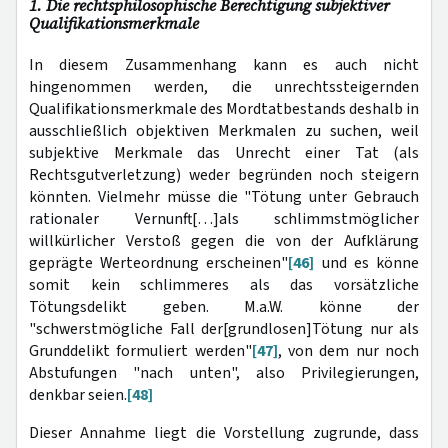
1. Die rechtsphilosophische Berechtigung subjektiver
Qualifikationsmerkmale
In diesem Zusammenhang kann es auch nicht
hingenommen werden, die unrechtssteigernden
Qualifikationsmerkmale des Mordtatbestands deshalb in
ausschließlich objektiven Merkmalen zu suchen, weil
subjektive Merkmale das Unrecht einer Tat (als
Rechtsgutverletzung) weder begründen noch steigern
könnten. Vielmehr müsse die "Tötung unter Gebrauch
rationaler Vernunft[…]als schlimmstmöglicher
willkürlicher Verstoß gegen die von der Aufklärung
geprägte Werteordnung erscheinen"
[46]
und es könne
somit kein schlimmeres als das vorsätzliche
Tötungsdelikt geben. M.a.W. könne der
"schwerstmögliche Fall der[grundlosen]Tötung nur als
Grunddelikt formuliert werden"
[47]
, von dem nur noch
Abstufungen "nach unten", also Privilegierungen,
denkbar seien.
[48]
Dieser Annahme liegt die Vorstellung zugrunde, dass