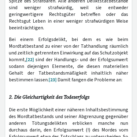
Spitze des Strafbaren. Alle anderen Deliktstatbestände
sind weniger strafwürdig, weil sie entweder
geringwertigere Rechtsgüter betreffen oder das
Rechtsgut Leben in einer weniger strafwürdigen Weise
beeinträchtigen.
Bei einem Erfolgsdelikt, bei dem es wie beim
Mordtatbestand zu einer von der Tathandlung räumlich
und zeitlich getrennten Einwirkung auf das Schutzobjekt
kommt,
[22]
sind der Handlungs- und der Erfolgsunwert
sodann diejenigen Elemente, die diesen materiellen
Gehalt der Tatbestandsmäßigkeit inhaltlich näher
bestimmen lassen.
[23]
Damit fangen die Probleme an:
2. Die Gleichartigkeit des Todeserfolgs
Die erste Möglichkeit einer näheren Inhaltsbestimmung
des Mordtatbestands und seiner Abgrenzung gegenüber
anderen Tötungsdelikten erblicken manche nun
durchaus darin, den Erfolgsunwert (!) des Mordes vom
Erfolgsunwert etwa des Totschlags zu unterscheiden. So