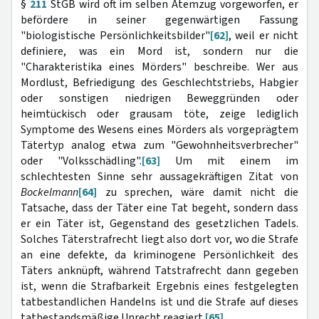
§
211
StGB wird oft im selben Atemzug vorgeworfen, er
befördere in seiner gegenwärtigen Fassung
"biologistische Persönlichkeitsbilder"
[62]
, weil er nicht
definiere, was ein Mord ist, sondern nur die
"Charakteristika eines Mörders" beschreibe. Wer aus
Mordlust, Befriedigung des Geschlechtstriebs, Habgier
oder sonstigen niedrigen Beweggründen oder
heimtückisch oder grausam töte, zeige lediglich
Symptome des Wesens eines Mörders als vorgeprägtem
Tätertyp analog etwa zum "Gewohnheitsverbrecher"
oder "Volksschädling".
[63]
Um mit einem im
schlechtesten Sinne sehr aussagekräftigen Zitat von
Bockelmann
[64]
zu sprechen, wäre damit nicht die
Tatsache, dass der Täter eine Tat begeht, sondern dass
er ein Täter ist, Gegenstand des gesetzlichen Tadels.
Solches Täterstrafrecht liegt also dort vor, wo die Strafe
an eine defekte, da kriminogene Persönlichkeit des
Täters anknüpft, während Tatstrafrecht dann gegeben
ist, wenn die Strafbarkeit Ergebnis eines festgelegten
tatbestandlichen Handelns ist und die Strafe auf dieses
tatbestandsmäßige Unrecht reagiert.
[65]