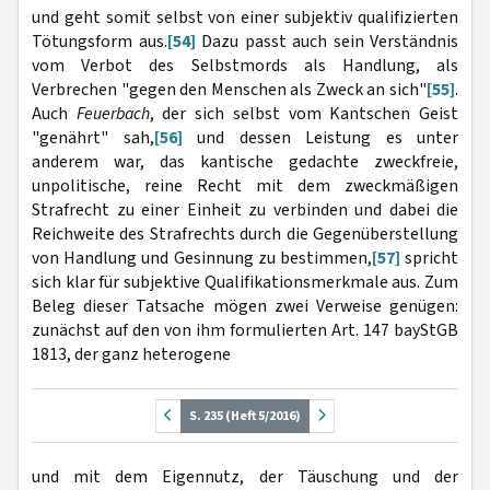
und geht somit selbst von einer subjektiv qualifizierten
Tötungsform aus.
[54]
Dazu passt auch sein Verständnis
vom Verbot des Selbstmords als Handlung, als
Verbrechen "gegen den Menschen als Zweck an sich"
[55]
.
Auch
Feuerbach
, der sich selbst vom Kantschen Geist
"genährt" sah,
[56]
und dessen Leistung es unter
anderem war, das kantische gedachte zweckfreie,
unpolitische, reine Recht mit dem zweckmäßigen
Strafrecht zu einer Einheit zu verbinden und dabei die
Reichweite des Strafrechts durch die Gegenüberstellung
von Handlung und Gesinnung zu bestimmen,
[57]
spricht
sich klar für subjektive Qualifikationsmerkmale aus. Zum
Beleg dieser Tatsache mögen zwei Verweise genügen:
zunächst auf den von ihm formulierten Art. 147 bayStGB
1813, der ganz heterogene
S. 235 (Heft 5/2016)
und mit dem Eigennutz, der Täuschung und der