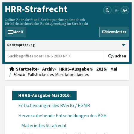
HRR
-Strafrecht
A-
A+
Online-Zeitschrift und Rechtsprechungsdatenbank
für höchstrichterliche Rechtsprechung im Strafrecht
Menü
Newsletter
HRRS durchsuchen
Suchen
Startseite
Archiv
HRRS-Ausgaben
2016
Mai
Hauck
- Fallstricke des Mordtatbestandes
HRRS-Ausgabe Mai 2016:
Entscheidungen des BVerfG / EGMR
Hervorzuhebende Entscheidungen des BGH
Materielles Strafrecht