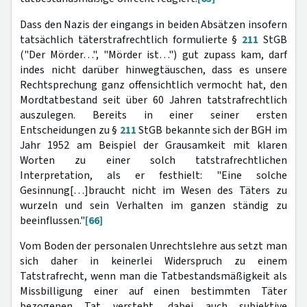
Dass den Nazis der eingangs in beiden Absätzen insofern
tatsächlich täterstrafrechtlich formulierte §
211
StGB
("Der Mörder…", "Mörder ist…") gut zupass kam, darf
indes nicht darüber hinwegtäuschen, dass es unsere
Rechtsprechung ganz offensichtlich vermocht hat, den
Mordtatbestand seit über 60 Jahren tatstrafrechtlich
auszulegen. Bereits in einer seiner ersten
Entscheidungen zu §
211
StGB bekannte sich der BGH im
Jahr 1952 am Beispiel der Grausamkeit mit klaren
Worten zu einer solch tatstrafrechtlichen
Interpretation, als er festhielt: "Eine solche
Gesinnung[…]braucht nicht im Wesen des Täters zu
wurzeln und sein Verhalten im ganzen ständig zu
beeinflussen."
[66]
Vom Boden der personalen Unrechtslehre aus setzt man
sich daher in keinerlei Widerspruch zu einem
Tatstrafrecht, wenn man die Tatbestandsmäßigkeit als
Missbilligung einer auf einen bestimmten Täter
bezogenen Tat versteht, dabei auch subjektive