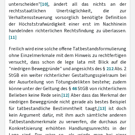
unterscheiden"
[10]
, ändert all das nichts an der
rechtsstaatlichen Unerträglichkeit, die zur
Verhaltenssteuerung vorsorglich benötigte Definition
der Höchststrafwürdigkeit einer erst im Nachhinein
handelnden richterlichen Rechtsfindung zu überlassen.
[11]
Freilich wird eine solche offene Tatbestandsformulierung
ohne Einzelmerkmale mit dem Hinweis zu rechtfertigen
versucht, dass schon de lege lata mit Blick auf die
"niedrigen Beweggründe" und angesichts des §
212
Abs. 2
StGB ein weiter richterlicher Gestaltungsspielraum bei
der Ausurteilung von Tötungsdelikten bestehe; zudem
könne unter der Geltung des §
46
StGB von richterlichem
Belieben keine Rede sein.
[12]
Aber dass das Merkmal der
niedrigen Beweggründe nicht gerade als bestes Beispiel
für tatbestandliche Bestimmtheit taugt,
[13]
ist doch
kein Argument dafür, mit ihm auch sämtliche anderen
Tatbestandsmerkmale zu verwerfen, die durchaus zur
Konkretisierung erhöhten Handlungsunrechts in der