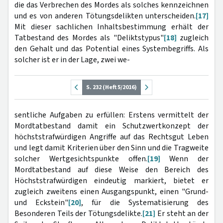
die das Verbrechen des Mordes als solches kennzeichnen
und es von anderen Tötungsdelikten unterscheiden.
[17]
Mit dieser sachlichen Inhaltsbestimmung erhält der
Tatbestand des Mordes als "Deliktstypus"
[18]
zugleich
den Gehalt und das Potential eines Systembegriffs. Als
solcher ist er in der Lage, zwei we-
S. 232 (Heft 5/2016)
sentliche Aufgaben zu erfüllen: Erstens vermittelt der
Mordtatbestand damit ein Schutzwertkonzept der
höchststrafwürdigen Angriffe auf das Rechtsgut Leben
und legt damit Kriterien über den Sinn und die Tragweite
solcher Wertgesichtspunkte offen.
[19]
Wenn der
Mordtatbestand auf diese Weise den Bereich des
Höchststrafwürdigen eindeutig markiert, bietet er
zugleich zweitens einen Ausgangspunkt, einen "Grund-
und Eckstein"
[20]
, für die Systematisierung des
Besonderen Teils der Tötungsdelikte.
[21]
Er steht an der