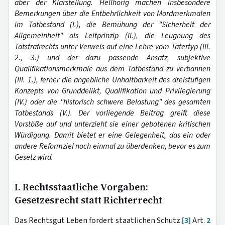
aber der Klarstellung. Hellhörig machen insbesondere
Bemerkungen über die Entbehrlichkeit von Mordmerkmalen
im Tatbestand (I.), die Bemühung der "Sicherheit der
Allgemeinheit" als Leitprinzip (II.), die Leugnung des
Tatstrafrechts unter Verweis auf eine Lehre vom Tätertyp (III.
2., 3.) und der dazu passende Ansatz, subjektive
Qualifikationsmerkmale aus dem Tatbestand zu verbannen
(III. 1.), ferner die angebliche Unhaltbarkeit des dreistufigen
Konzepts von Grunddelikt, Qualifikation und Privilegierung
(IV.) oder die "historisch schwere Belastung" des gesamten
Tatbestands (V.). Der vorliegende Beitrag greift diese
Vorstöße auf und unterzieht sie einer gebotenen kritischen
Würdigung. Damit bietet er eine Gelegenheit, das ein oder
andere Reformziel noch einmal zu überdenken, bevor es zum
Gesetz wird.
I. Rechtsstaatliche Vorgaben:
Gesetzesrecht statt Richterrecht
Das Rechtsgut Leben fordert staatlichen Schutz.
[3]
Art.
2