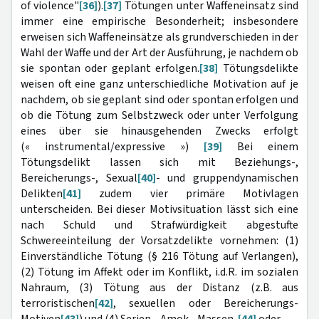
of violence"
[36]
).
[37]
Tötungen unter Waffeneinsatz sind
immer eine empirische Besonderheit; insbesondere
erweisen sich Waffeneinsätze als grundverschieden in der
Wahl der Waffe und der Art der Ausführung, je nachdem ob
sie spontan oder geplant erfolgen.
[38]
Tötungsdelikte
weisen oft eine ganz unterschiedliche Motivation auf je
nachdem, ob sie geplant sind oder spontan erfolgen und
ob die Tötung zum Selbstzweck oder unter Verfolgung
eines über sie hinausgehenden Zwecks erfolgt
(« instrumental/expressive »)
[39]
Bei einem
Tötungsdelikt lassen sich mit Beziehungs-,
Bereicherungs-, Sexual
[40]
- und gruppendynamischen
Delikten
[41]
zudem vier primäre Motivlagen
unterscheiden. Bei dieser Motivsituation lässt sich eine
nach Schuld und Strafwürdigkeit abgestufte
Schwereeinteilung der Vorsatzdelikte vornehmen: (1)
Einverständliche Tötung (§ 216 Tötung auf Verlangen),
(2) Tötung im Affekt oder im Konflikt, i.d.R. im sozialen
Nahraum, (3) Tötung aus der Distanz (z.B. aus
terroristischen
[42]
, sexuellen oder Bereicherungs-
Motiven
[43]
) und (4) Serien-, Amok-, Massen-
[44]
oder -