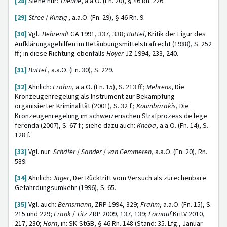
[28]
Siehe nur:
Theune
, a.a.O. (Fn. 20), § 46 Rn. 226.
[29]
Stree
/
Kinzig
, a.a.O. (Fn. 29), § 46 Rn. 9.
[30]
Vgl.:
Behrendt
GA 1991, 337, 338;
Buttel
, Kritik der Figur des
Aufklärungsgehilfen im Betäubungsmittelstrafrecht (1988), S. 252
ff.; in diese Richtung ebenfalls
Hoyer
JZ 1994, 233, 240.
[31]
Buttel
, a.a.O. (Fn. 30), S. 229.
[32]
Ähnlich:
Frahm
, a.a.O. (Fn. 15), S. 213 ff.;
Mehrens
, Die
Kronzeugenregelung als Instrument zur Bekämpfung
organisierter Kriminalität (2001), S. 32 f.;
Koumbarakis
, Die
Kronzeugenregelung im schweizerischen Strafprozess de lege
ferenda (2007), S. 67 f.; siehe dazu auch:
Kneba
, a.a.O. (Fn. 14), S.
128 f.
[33]
Vgl. nur:
Schäfer
/
Sander
/
van Gemmeren
, a.a.O. (Fn. 20), Rn.
589.
[34]
Ähnlich:
Jäger
, Der Rücktritt vom Versuch als zurechenbare
Gefährdungsumkehr (1996), S. 65.
[35]
Vgl. auch:
Bernsmann
, ZRP 1994, 329;
Frahm
, a.a.O. (Fn. 15), S.
215 und 229;
Frank
/
Titz
ZRP 2009, 137, 139;
Fornauf
KritV 2010,
217, 230;
Horn
, in: SK-StGB, § 46 Rn. 148 (Stand: 35. Lfg., Januar