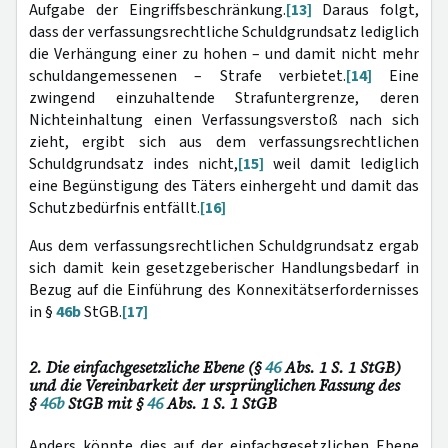
Aufgabe der Eingriffsbeschränkung.
[13]
Daraus folgt,
dass der verfassungsrechtliche Schuldgrundsatz lediglich
die Verhängung einer zu hohen – und damit nicht mehr
schuldangemessenen – Strafe verbietet.
[14]
Eine
zwingend einzuhaltende Strafuntergrenze, deren
Nichteinhaltung einen Verfassungsverstoß nach sich
zieht, ergibt sich aus dem verfassungsrechtlichen
Schuldgrundsatz indes nicht,
[15]
weil damit lediglich
eine Begünstigung des Täters einhergeht und damit das
Schutzbedürfnis entfällt.
[16]
Aus dem verfassungsrechtlichen Schuldgrundsatz ergab
sich damit kein gesetzgeberischer Handlungsbedarf in
Bezug auf die Einführung des Konnexitätserfordernisses
in §
46b
StGB.
[17]
2. Die einfachgesetzliche Ebene (§
46
Abs. 1 S. 1 StGB)
und die Vereinbarkeit der ursprünglichen Fassung des
§
46b
StGB mit §
46
Abs. 1 S. 1 StGB
Anders könnte dies auf der einfachgesetzlichen Ebene