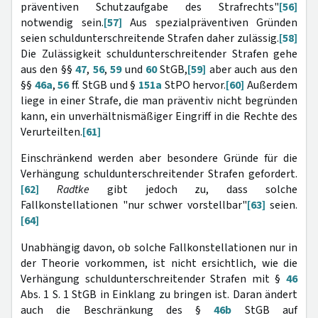
präventiven Schutzaufgabe des Strafrechts"
[56]
notwendig sein.
[57]
Aus spezialpräventiven Gründen
seien schuldunterschreitende Strafen daher zulässig.
[58]
Die Zulässigkeit schuldunterschreitender Strafen gehe
aus den §§
47
,
56
,
59
und
60
StGB,
[59]
aber auch aus den
§§
46a
,
56
ff. StGB und §
151a
StPO hervor.
[60]
Außerdem
liege in einer Strafe, die man präventiv nicht begründen
kann, ein unverhältnismäßiger Eingriff in die Rechte des
Verurteilten.
[61]
Einschränkend werden aber besondere Gründe für die
Verhängung schuldunterschreitender Strafen gefordert.
[62]
Radtke
gibt jedoch zu, dass solche
Fallkonstellationen "nur schwer vorstellbar"
[63]
seien.
[64]
Unabhängig davon, ob solche Fallkonstellationen nur in
der Theorie vorkommen, ist nicht ersichtlich, wie die
Verhängung schuldunterschreitender Strafen mit §
46
Abs. 1 S. 1 StGB in Einklang zu bringen ist. Daran ändert
auch die Beschränkung des §
46b
StGB auf