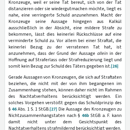
Kronzeuge, weil er seine Tat bereut, sich von der Tat
distanzieren oder sie wiedergutmachen möchte, liegt es
nahe, eine verringerte Schuld anzunehmen. Macht der
Kronzeuge seine Aussage hingegen aus Kalkül
ausschließlich in der Absicht, eine mildere Strafe zu
bekommen, lässt dies keinerlei Rückschlüsse auf eine
verminderte Schuld zu. Vor allem bei einer Straftat, die
keinerlei Bezug zu der verratenen Tat hat, ist
anzunehmen, dass der Grund der Aussage
allein
in der
Hoffnung auf Straferlass oder Strafreduzierung liegt und
somit kein Bezug zur Schuld des Täters gegeben ist.
[26]
Gerade Aussagen von Kronzeugen, die sich auf Straftaten
beziehen, die nicht mit der von ihm begangenen im
Zusammenhang stehen, können daher nicht im Rahmen
des Nachtatverhaltens berücksichtigt werden. Ein
solches Vorgehen verstößt gegen das Schuldprinzip des
§
46
Abs. 1 S. 1 StGB.
[27]
Die Aussage des Kronzeugen zu
Nichtzusammenhangstaten nach §
46b
StGB a. F. kann
damit nicht unter dem Gesichtspunkt des
Nachtatverhaltens strafmildernd berücksichtigt werden.