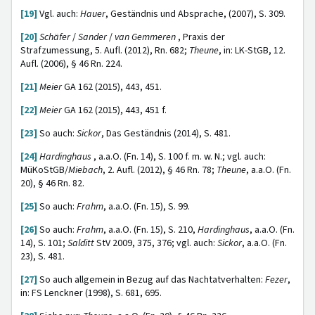
[19]
Vgl. auch:
Hauer
, Geständnis und Absprache, (2007), S. 309.
[20]
Schäfer
/
Sander
/
van Gemmeren
, Praxis der
Strafzumessung, 5. Aufl. (2012), Rn. 682;
Theune
, in: LK-StGB, 12.
Aufl. (2006), § 46 Rn. 224.
[21]
Meier
GA 162 (2015), 443, 451.
[22]
Meier
GA 162 (2015), 443, 451 f.
[23]
So auch:
Sickor
, Das Geständnis (2014), S. 481.
[24]
Hardinghaus
, a.a.O. (Fn. 14), S. 100 f. m. w. N.; vgl. auch:
MüKoStGB/
Miebach
, 2. Aufl. (2012), § 46 Rn. 78;
Theune
, a.a.O. (Fn.
20), § 46 Rn. 82.
[25]
So auch:
Frahm
, a.a.O. (Fn. 15), S. 99.
[26]
So auch:
Frahm
, a.a.O. (Fn. 15), S. 210,
Hardinghaus
, a.a.O. (Fn.
14), S. 101;
Salditt
StV 2009, 375, 376; vgl. auch:
Sickor
, a.a.O. (Fn.
23), S. 481.
[27]
So auch allgemein in Bezug auf das Nachtatverhalten:
Fezer
,
in: FS Lenckner (1998), S. 681, 695.