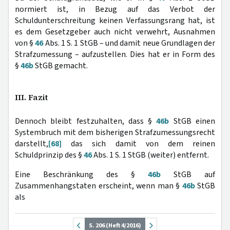
normiert ist, in Bezug auf das Verbot der
Schuldunterschreitung keinen Verfassungsrang hat, ist
es dem Gesetzgeber auch nicht verwehrt, Ausnahmen
von §
46
Abs. 1 S. 1 StGB – und damit neue Grundlagen der
Strafzumessung – aufzustellen. Dies hat er in Form des
§
46b
StGB gemacht.
III. Fazit
Dennoch bleibt festzuhalten, dass §
46b
StGB einen
Systembruch mit dem bisherigen Strafzumessungsrecht
darstellt,
[68]
das sich damit von dem reinen
Schuldprinzip des §
46
Abs. 1 S. 1 StGB (weiter) entfernt.
Eine Beschränkung des §
46b
StGB auf
Zusammenhangstaten erscheint, wenn man §
46b
StGB
als
S. 206 (Heft 4/2016)