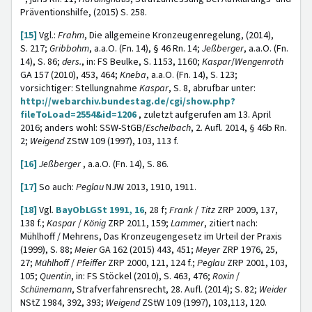
Präventionshilfe, (2015) S. 258.
[15]
Vgl.:
Frahm
, Die allgemeine Kronzeugenregelung, (2014),
S. 217;
Gribbohm
, a.a.O. (Fn. 14), § 46 Rn. 14;
Jeßberger
, a.a.O. (Fn.
14), S. 86;
ders.
, in: FS Beulke, S. 1153, 1160;
Kaspar
/
Wengenroth
GA 157 (2010), 453, 464;
Kneba
, a.a.O. (Fn. 14), S. 123;
vorsichtiger: Stellungnahme
Kaspar
, S. 8, abrufbar unter:
http://webarchiv.bundestag.de/cgi/show.php?
fileToLoad=2554&id=1206
, zuletzt aufgerufen am 13. April
2016; anders wohl: SSW-StGB/
Eschelbach
, 2. Aufl. 2014, § 46b Rn.
2;
Weigend
ZStW 109 (1997), 103, 113 f.
[16]
Jeßberger
, a.a.O. (Fn. 14), S. 86.
[17]
So auch:
Peglau
NJW 2013, 1910, 1911.
[18]
Vgl.
BayObLGSt 1991, 16
, 28 f;
Frank
/
Titz
ZRP 2009, 137,
138 f.;
Kaspar
/
König
ZRP 2011, 159;
Lammer
, zitiert nach:
Mühlhoff / Mehrens, Das Kronzeugengesetz im Urteil der Praxis
(1999), S. 88;
Meier
GA 162 (2015) 443, 451;
Meyer
ZRP 1976, 25,
27;
Mühlhoff
/
Pfeiffer
ZRP 2000, 121, 124 f.;
Peglau
ZRP 2001, 103,
105;
Quentin
, in: FS Stöckel (2010), S. 463, 476;
Roxin
/
Schünemann
, Strafverfahrensrecht, 28. Aufl. (2014); S. 82;
Weider
NStZ 1984, 392, 393;
Weigend
ZStW 109 (1997), 103,113, 120.