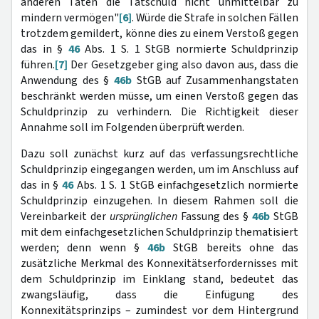
anderen Taten die Tatschuld nicht unmittelbar zu
mindern vermögen"
[6]
. Würde die Strafe in solchen Fällen
trotzdem gemildert, könne dies zu einem Verstoß gegen
das in §
46
Abs. 1 S. 1 StGB normierte Schuldprinzip
führen.
[7]
Der Gesetzgeber ging also davon aus, dass die
Anwendung des §
46b
StGB auf Zusammenhangstaten
beschränkt werden müsse, um einen Verstoß gegen das
Schuldprinzip zu verhindern. Die Richtigkeit dieser
Annahme soll im Folgenden überprüft werden.
Dazu soll zunächst kurz auf das verfassungsrechtliche
Schuldprinzip eingegangen werden, um im Anschluss auf
das in §
46
Abs. 1 S. 1 StGB einfachgesetzlich normierte
Schuldprinzip einzugehen. In diesem Rahmen soll die
Vereinbarkeit der
ursprünglichen
Fassung des §
46b
StGB
mit dem einfachgesetzlichen Schuldprinzip thematisiert
werden; denn wenn §
46b
StGB bereits ohne das
zusätzliche Merkmal des Konnexitätserfordernisses mit
dem Schuldprinzip im Einklang stand, bedeutet das
zwangsläufig, dass die Einfügung des
Konnexitätsprinzips – zumindest vor dem Hintergrund