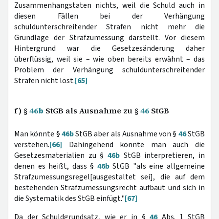
Zusammenhangstaten nichts, weil die Schuld auch in
diesen Fällen bei der Verhängung
schuldunterschreitender Strafen nicht mehr die
Grundlage der Strafzumessung darstellt. Vor diesem
Hintergrund war die Gesetzesänderung daher
überflüssig, weil sie – wie oben bereits erwähnt – das
Problem der Verhängung schuldunterschreitender
Strafen nicht löst.
[65]
f) §
46b
StGB als Ausnahme zu §
46
StGB
Man könnte §
46b
StGB aber als Ausnahme von §
46
StGB
verstehen.
[66]
Dahingehend könnte man auch die
Gesetzesmaterialien zu §
46b
StGB interpretieren, in
denen es heißt, dass §
46b
StGB "als eine allgemeine
Strafzumessungsregel[ausgestaltet sei], die auf dem
bestehenden Strafzumessungsrecht aufbaut und sich in
die Systematik des StGB einfügt."
[67]
Da der Schuldgrundsatz, wie er in §
46
Abs. 1 StGB