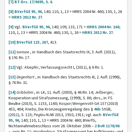
[7]
BT-Drs. 17/9695, S. 6
.
[8]
BVerfGE 95, 96
, 140; 110, 1, 13 = HRRS 2004 Nr. 460; 130, 1, 26
=
HRRS 2012 Nr. 27
.
[9]
Vgl.:
BVerfGE 95, 96
, 140; 109, 133, 171 =
HRRS 2004 Nr. 166
;
110, 1, 13 = HRRS 2004 Nr. 460; 130, 1, 26 =
HRRS 2012 Nr. 27
.
[10]
BVerfGE 123, 267
, 413.
[11]
Isensee
, in: Handbuch des Staatsrechts IX, 3. Aufl. (2011),
§ 191 Rn. 17.
[12]
Vgl.:
Kloepfer
, Verfassungsrecht I, (2011), § 6 Rn. 1.
[13]
Degenhart
, in: Handbuch des Staatsrechts III, 2. Aufl. (1996),
§ 76 Rn. 31.
[14]
Gribbohm
, in: LK, 11. Aufl. (2003), § 46 Rn. 14;
Jeßberger
,
Kooperation und Strafzumessung, (1999), S. 86;
ders.
, in: FS
Beulke (2015), S. 1153, 1160;
Kaspar
/
Wengenroth
GA 157 (2010)
453, 464;
Kneba
, Die Kronzeugenregelung des §
46b
StGB,
(2011), S. 123;
Peglau
NJW 2013, 1910, 1911; vgl. auch:
BVerfGE
95, 96
, 140; 110, 1, 13 = HRRS 2004 Nr. 460; BVerfG,
Nichtannahmebeschluss vom 26. Oktober 2006 –
2 BvR 1178/06
–, juris Rn. 11;
Hardinghaus
, Strafzumessung bei Aufklärungs- und