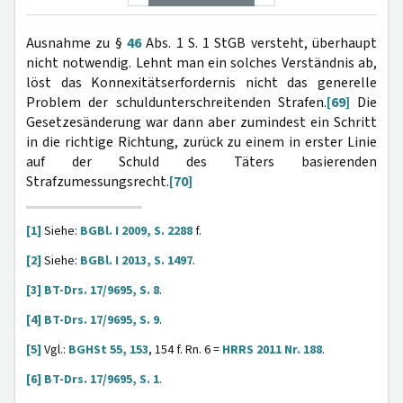
Ausnahme zu §
46
Abs. 1 S. 1 StGB versteht, überhaupt
nicht notwendig. Lehnt man ein solches Verständnis ab,
löst das Konnexitätserfordernis nicht das generelle
Problem der schuldunterschreitenden Strafen.
[69]
Die
Gesetzesänderung war dann aber zumindest ein Schritt
in die richtige Richtung, zurück zu einem in erster Linie
auf der Schuld des Täters basierenden
Strafzumessungsrecht.
[70]
[1]
Siehe:
BGBl. I 2009, S. 2288
f.
[2]
Siehe:
BGBl. I 2013, S. 1497
.
[3]
BT-Drs. 17/9695, S. 8
.
[4]
BT-Drs. 17/9695, S. 9
.
[5]
Vgl.:
BGHSt 55, 153
, 154 f. Rn. 6 =
HRRS 2011 Nr. 188
.
[6]
BT-Drs. 17/9695, S. 1
.