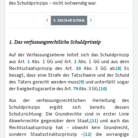
des Schuldprinzips – nicht notwendig war.
S. 202 (Heft 4/2016)
1. Das verfassungsrechtliche Schuldprinzip
Auf der Verfassungsebene leitet sich das Schuldprinzip
aus Art.
1
Abs. 1 GG und Art.
2
Abs. 1 GG und aus dem
Rechtsstaatsprinzip des Art.
20
Abs. 3 GG ab.
[8]
Es
besagt, dass eine Strafe der Tatschwere und der Schuld
des Täters gerecht werden muss
[9]
und unterfällt sogar
der Ewigkeitsgarantie des Art.
79
Abs. 3 GG.
[10]
Aus der verfassungsrechtlichen Herleitung des
Schuldprinzips ergibt sich bereits dessen
Schutzrichtung: Die Grundrechte sind in erster Linie
Abwehrrechte gegenüber dem Staat,
[11]
und auch das
Rechtsstaatsprinzip hat – obwohl kein Grundrecht,
sondern Staatsstrukturprinzip –
[12]
die vorrangige