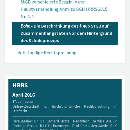
StGB verschleierte Zeugin in der
Hauptverhandlung Anm. zu BGH HRRS 2015
Nr. 754
Bohn
- Die Beschränkung des § 46b StGB auf
Zusammenhangstaten vor dem Hintergrund
des Schuldprinzips
Vollständige Rechtsprechung
HRRS
April 2016
17. Jahrgang
Online-Zeitschrift für höchstrichterliche Rechtsprechung im
Strafrecht
Herausgeber: Dr. h.c. Gerhard Strate · Redaktion: RA Wiss. Ass. Dr.
Christian Becker · RiLG Ulf Buermeyer · Prof. Dr. Karsten Gaede · RiLG