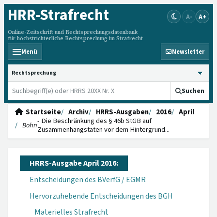
HRR
-Strafrecht
A-
A+
Online-Zeitschrift und Rechtsprechungsdatenbank
für höchstrichterliche Rechtsprechung im Strafrecht
Menü
Newsletter
HRRS durchsuchen
Suchen
Startseite
Archiv
HRRS-Ausgaben
2016
April
- Die Beschränkung des § 46b StGB auf
Bohn
Zusammenhangstaten vor dem Hintergrund...
HRRS-Ausgabe April 2016:
Entscheidungen des BVerfG / EGMR
Hervorzuhebende Entscheidungen des BGH
Materielles Strafrecht