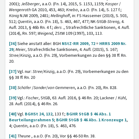
2001);
Jeßberger
, a.a.O. (Fn. 14), 2015, S. 1153, 1159;
Kaspar
/
Wengenroth
GA 2010, 453, 463;
Kneba
, a.a.O. (Fn. 14), S. 127 f.;
König
NJW 2009, 2481;
Mellinghoff
, in: FS Hassemer (2010), S. 503,
512;
Quentin
, a.a.O. (Fn. 18), S. 463, 467, 477; NK-StGB-
Streng
, 4.
Aufl. 2013, § 46b Rn. 4 f.;
ders
., Strafrechtliche Sanktionen, 4. Aufl.
(2014), Rn. 597;
Weigend
, ZStW 109 (1997), 103, 113.
[36]
Siehe anstatt aller: BGH
NStZ-RR 2009, 72
=
HRRS 2009 Nr.
29
;
Meier
, Strafrechtliche Sanktionen, 4. Aufl. (2015), S. 167;
Stree
/
Kinzig
, a.a.O. (Fn. 29), Vorbemerkungen zu den §§ 38 ff. Rn.
20.
[37]
Vgl. nur:
Stree
/
Kinzig
, a.a.O. (Fn. 29), Vorbemerkungen zu den
§§ 38 ff. Rn. 20
[38]
Schäfer
/
Sander
/
van Gemmeren
, a.a.O. (Fn. 20), Rn. 828.
[39]
Vgl.:
Fischer
, StGB, 63. Aufl. 2016, § 46 Rn. 20; Lackner /
Kühl
,
28. Aufl. (2014), § 46 Rn. 26.
[40]
Vgl.
BGHSt 24, 132
, 133 f.;
BGHR StGB § 46 Abs. 1
Beurteilungsrahmen 5
;
BGHR StGB § 46 Abs. 1 Kronzeuge 1
,
4;
Quentin
, a.a.O. (Fn. 18), S. 463, 476.
[41]
Theune
, a.a.O. (Fn. 20), Vor §§ 46-50 Rn. 38.