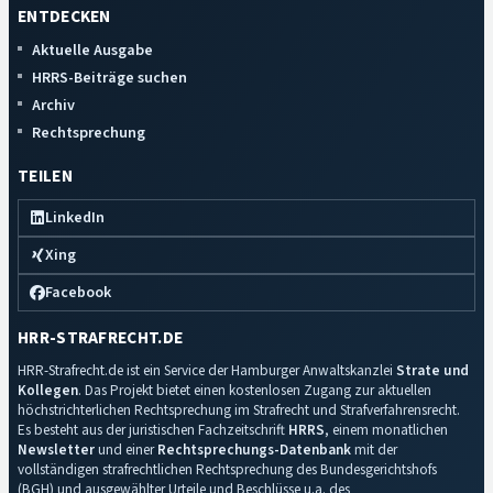
ENTDECKEN
Aktuelle Ausgabe
HRRS-Beiträge suchen
Archiv
Rechtsprechung
TEILEN
LinkedIn
Xing
Facebook
HRR-STRAFRECHT.DE
HRR-Strafrecht.de ist ein Service der Hamburger Anwaltskanzlei
Strate und
Kollegen
. Das Projekt bietet einen kostenlosen Zugang zur aktuellen
höchstrichterlichen Rechtsprechung im Strafrecht und Strafverfahrensrecht.
Es besteht aus der juristischen Fachzeitschrift
HRRS
, einem monatlichen
Newsletter
und einer
Rechtsprechungs-Datenbank
mit der
vollständigen strafrechtlichen Rechtsprechung des Bundesgerichtshofs
(BGH) und ausgewählter Urteile und Beschlüsse u.a. des