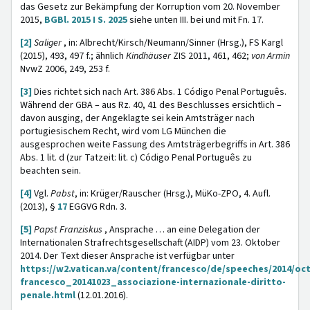
das Gesetz zur Bekämpfung der Korruption vom 20. November
2015,
BGBl. 2015 I S. 2025
siehe unten III. bei und mit Fn. 17.
[2]
Saliger
, in: Albrecht/Kirsch/Neumann/Sinner (Hrsg.), FS Kargl
(2015), 493, 497 f.; ähnlich
Kindhäuser
ZIS 2011, 461, 462;
von Armin
NvwZ 2006, 249, 253 f.
[3]
Dies richtet sich nach Art. 386 Abs. 1 Código Penal Português.
Während der GBA – aus Rz. 40, 41 des Beschlusses ersichtlich –
davon ausging, der Angeklagte sei kein Amtsträger nach
portugiesischem Recht, wird vom LG München die
ausgesprochen weite Fassung des Amtsträgerbegriffs in Art. 386
Abs. 1 lit. d (zur Tatzeit: lit. c) Código Penal Português zu
beachten sein.
[4]
Vgl.
Pabst
, in: Krüger/Rauscher (Hrsg.), MüKo-ZPO, 4. Aufl.
(2013), §
17
EGGVG Rdn. 3.
[5]
Papst Franziskus
, Ansprache … an eine Delegation der
Internationalen Strafrechtsgesellschaft (AIDP) vom 23. Oktober
2014. Der Text dieser Ansprache ist verfügbar unter
https://w2.vatican.va/content/francesco/de/speeches/2014/o
francesco_20141023_associazione-internazionale-diritto-
penale.html
(12.01.2016).