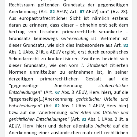
Rechtsraum geltenden Grundsatz der gegenseitigen
Anerkennung (Art.
82
AEUV, Art.
67
AEUV) um" (Rz. 28).
Aus europastrafrechtlicher Sicht ist nämlich erstens
daran zu erinnern, dass dieser – ohnehin erst seit dem
Vertrag von Lissabon primärrechtlich verankerte –
Grundsatz keineswegs
self-executing
ist. Vielmehr ist
dieser Grundsatz, wie sich dies insbesondere aus Art.
82
Abs. 1 UAbs. 2 lit. a AEUV ergibt, erst durch europäisches
Sekundärrecht zu konkretisieren. Zweitens bezieht sich
dieser Grundsatz, wie den vom
1. Strafsenat
zitierten
Normen unmittelbar zu entnehmen ist, in seiner
derzeitigen primärrechtlichen Gestalt auf die
"gegenseitige Anerkennung
strafrechtlicher
Entscheidungen
" (Art.
67
Abs. 3 AEUV, Herv. hier), auf die
"gegenseitige[...]Anerkennung
gerichtlicher Urteile
und
Entscheidungen
" (Art.
82
Abs. 1 UAbs. 1 AEUV, Herv. hier)
bzw. auf die "Anerkennung
aller Arten von Urteilen und
gerichtlichen Entscheidungen"
(Art.
82
Abs. 1 UAbs. 2 lit. a
AEUV, Herv. hier) und daher allenfalls
indirekt
auf die
Anerkennung einer ausländischen materiell-rechtlichen