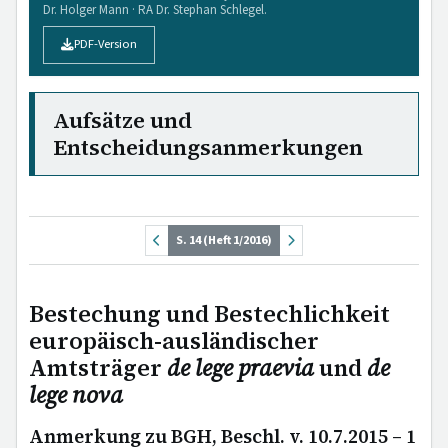
Dr. Holger Mann · RA Dr. Stephan Schlegel.
PDF-Version
Aufsätze und
Entscheidungsanmerkungen
S. 14 (Heft 1/2016)
Bestechung und Bestechlichkeit
europäisch-ausländischer
Amtsträger
de lege praevia
und
de
lege nova
Anmerkung zu BGH, Beschl. v. 10.7.2015 – 1