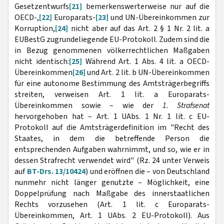
Gesetzentwurfs
[21]
bemerkenswerterweise nur auf die
OECD-,
[22]
Europarats-
[23]
und UN-Übereinkommen zur
Korruption,
[24]
nicht aber auf das Art. 2 § 1 Nr. 2 lit. a
EUBestG zugrundeliegende EU-Protokoll. Zudem sind die
in Bezug genommenen völkerrechtlichen Maßgaben
nicht identisch:
[25]
Während Art. 1 Abs. 4 lit. a OECD-
Übereinkommen
[26]
und Art. 2 lit. b UN-Übereinkommen
für eine autonome Bestimmung des Amtsträgerbegriffs
streiten, verweisen Art. 1 lit. a Europarats-
Übereinkommen sowie – wie der
1. Strafsenat
hervorgehoben hat – Art. 1 UAbs. 1 Nr. 1 lit. c EU-
Protokoll auf die Amtsträgerdefinition im "Recht des
Staates, in dem die betreffende Person die
entsprechenden Aufgaben wahrnimmt, und so, wie er in
dessen Strafrecht verwendet wird" (Rz. 24 unter Verweis
auf
BT-Drs. 13/10424
) und eröffnen die – von Deutschland
nunmehr nicht länger genutzte – Möglichkeit, eine
Doppelprüfung nach Maßgabe des innerstaatlichen
Rechts vorzusehen (Art. 1 lit. c Europarats-
Übereinkommen, Art. 1 UAbs. 2 EU-Protokoll). Aus