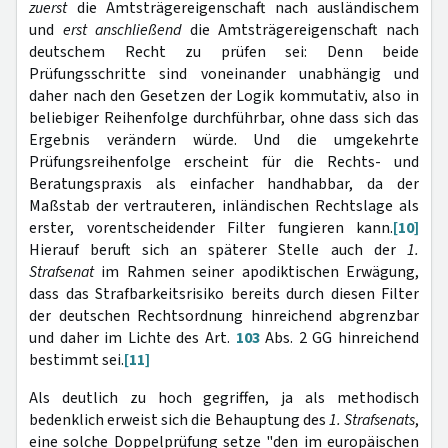
zuerst
die Amtsträgereigenschaft nach ausländischem
und
erst anschließend
die Amtsträgereigenschaft nach
deutschem Recht zu prüfen sei: Denn beide
Prüfungsschritte sind voneinander unabhängig und
daher nach den Gesetzen der Logik kommutativ, also in
beliebiger Reihenfolge durchführbar, ohne dass sich das
Ergebnis verändern würde. Und die umgekehrte
Prüfungsreihenfolge erscheint für die Rechts- und
Beratungspraxis als einfacher handhabbar, da der
Maßstab der vertrauteren, inländischen Rechtslage als
erster, vorentscheidender Filter fungieren kann.
[10]
Hierauf beruft sich an späterer Stelle auch der
1.
Strafsenat
im Rahmen seiner apodiktischen Erwägung,
dass das Strafbarkeitsrisiko bereits durch diesen Filter
der deutschen Rechtsordnung hinreichend abgrenzbar
und daher im Lichte des Art.
103
Abs. 2 GG hinreichend
bestimmt sei.
[11]
Als deutlich zu hoch gegriffen, ja als methodisch
bedenklich erweist sich die Behauptung des
1. Strafsenats
,
eine solche Doppelprüfung setze "den im europäischen