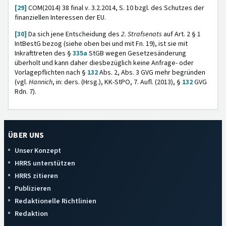
[29]
COM(2014) 38 final v. 3.2.2014, S. 10 bzgl. des Schutzes der
finanziellen Interessen der EU.
[30]
Da sich jene Entscheidung des
2. Strafsenats
auf Art. 2 § 1
IntBestG bezog (siehe oben bei und mit Fn. 19), ist sie mit
Inkrafttreten des §
335a
StGB wegen Gesetzesänderung
überholt und kann daher diesbezüglich keine Anfrage- oder
Vorlagepflichten nach §
132
Abs. 2, Abs. 3 GVG mehr begründen
(vgl.
Hannich
, in: ders. (Hrsg.), KK-StPO, 7. Aufl. (2013), §
132
GVG
Rdn. 7).
ÜBER UNS
Unser Konzept
HRRS unterstützen
HRRS zitieren
Publizieren
Redaktionelle Richtlinien
Redaktion