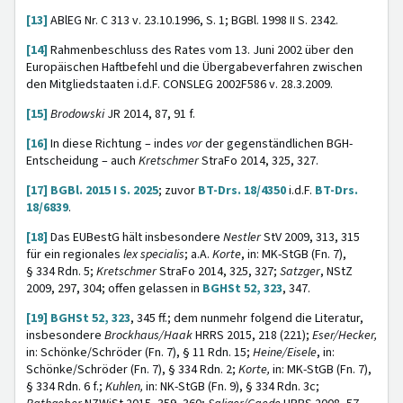
[13]
ABlEG Nr. C 313 v. 23.10.1996, S. 1; BGBl. 1998 II S. 2342.
[14]
Rahmenbeschluss des Rates vom 13. Juni 2002 über den
Europäischen Haftbefehl und die Übergabeverfahren zwischen
den Mitgliedstaaten i.d.F. CONSLEG 2002F586 v. 28.3.2009.
[15]
Brodowski
JR 2014, 87, 91 f.
[16]
In diese Richtung – indes
vor
der gegenständlichen BGH-
Entscheidung – auch
Kretschmer
StraFo 2014, 325, 327.
[17]
BGBl. 2015 I S. 2025
; zuvor
BT-Drs. 18/4350
i.d.F.
BT-Drs.
18/6839
.
[18]
Das EUBestG hält insbesondere
Nestler
StV 2009, 313, 315
für ein regionales
lex specialis
; a.A.
Korte
, in: MK-StGB (Fn. 7),
§ 334 Rdn. 5;
Kretschmer
StraFo 2014, 325, 327;
Satzger
, NStZ
2009, 297, 304; offen gelassen in
BGHSt 52, 323
, 347.
[19]
BGHSt 52, 323
, 345 ff.; dem nunmehr folgend die Literatur,
insbesondere
Brockhaus/Haak
HRRS 2015, 218 (221);
Eser/Hecker,
in:
Schönke/Schröder (Fn. 7), § 11 Rdn. 15;
Heine/Eisele
, in:
Schönke/Schröder (Fn. 7), § 334 Rdn. 2;
Korte,
in: MK-StGB (Fn. 7),
§ 334 Rdn. 6 f.;
Kuhlen,
in: NK-StGB (Fn. 9), § 334 Rdn. 3c;