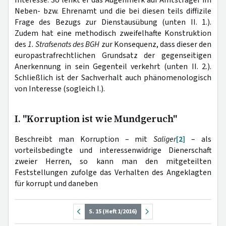
Interesse: So lenkt er das Augenmerk auf Amtsträger im
Neben- bzw. Ehrenamt und die bei diesen teils diffizile
Frage des Bezugs zur Dienstausübung (unten II. 1.).
Zudem hat eine methodisch zweifelhafte Konstruktion
des
1. Strafsenats des BGH
zur Konsequenz, dass dieser den
europastrafrechtlichen Grundsatz der gegenseitigen
Anerkennung in sein Gegenteil verkehrt (unten II. 2.).
Schließlich ist der Sachverhalt auch phänomenologisch
von Interesse (sogleich I.).
I. "Korruption ist wie Mundgeruch"
Beschreibt man Korruption – mit
Saliger
[2]
– als
vorteilsbedingte und interessenwidrige Dienerschaft
zweier Herren, so kann man den mitgeteilten
Feststellungen zufolge das Verhalten des Angeklagten
für korrupt und daneben
S. 15 (Heft 1/2016)