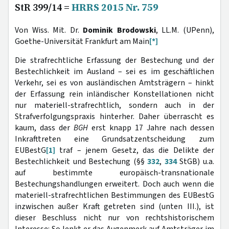
StR 399/14 =
HRRS 2015 Nr. 759
Von Wiss. Mit. Dr.
Dominik Brodowski
, LL.M. (UPenn),
Goethe-Universität Frankfurt am Main
[*]
Die strafrechtliche Erfassung der Bestechung und der
Bestechlichkeit im Ausland – sei es im geschäftlichen
Verkehr, sei es von ausländischen Amtsträgern – hinkt
der Erfassung rein inländischer Konstellationen nicht
nur materiell-strafrechtlich, sondern auch in der
Strafverfolgungspraxis hinterher. Daher überrascht es
kaum, dass der
BGH
erst knapp 17 Jahre nach dessen
Inkrafttreten eine Grundsatzentscheidung zum
EUBestG
[1]
traf – jenem Gesetz, das die Delikte der
Bestechlichkeit und Bestechung (§§
332
,
334
StGB) u.a.
auf bestimmte europäisch-transnationale
Bestechungshandlungen erweitert. Doch auch wenn die
materiell-strafrechtlichen Bestimmungen des EUBestG
inzwischen außer Kraft getreten sind (unten III.), ist
dieser Beschluss nicht nur von rechtshistorischem