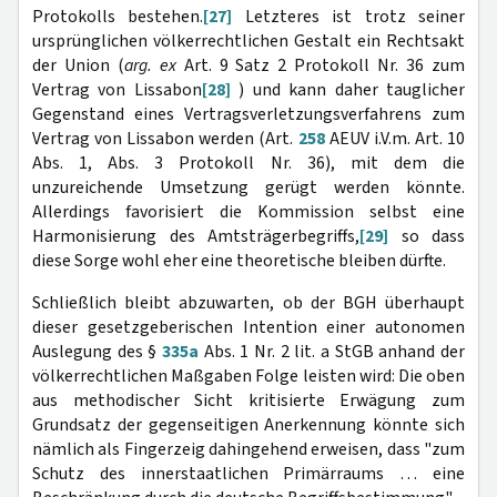
Protokolls bestehen.
[27]
Letzteres ist trotz seiner
ursprünglichen völkerrechtlichen Gestalt ein Rechtsakt
der Union (
arg. ex
Art. 9 Satz 2 Protokoll Nr. 36 zum
Vertrag von Lissabon
[28]
) und kann daher tauglicher
Gegenstand eines Vertragsverletzungsverfahrens zum
Vertrag von Lissabon werden (Art.
258
AEUV i.V.m. Art. 10
Abs. 1, Abs. 3 Protokoll Nr. 36), mit dem die
unzureichende Umsetzung gerügt werden könnte.
Allerdings favorisiert die Kommission selbst eine
Harmonisierung des Amtsträgerbegriffs,
[29]
so dass
diese Sorge wohl eher eine theoretische bleiben dürfte.
Schließlich bleibt abzuwarten, ob der BGH überhaupt
dieser gesetzgeberischen Intention einer autonomen
Auslegung des §
335a
Abs. 1 Nr. 2 lit. a StGB anhand der
völkerrechtlichen Maßgaben Folge leisten wird: Die oben
aus methodischer Sicht kritisierte Erwägung zum
Grundsatz der gegenseitigen Anerkennung könnte sich
nämlich als Fingerzeig dahingehend erweisen, dass "zum
Schutz des innerstaatlichen Primärraums … eine