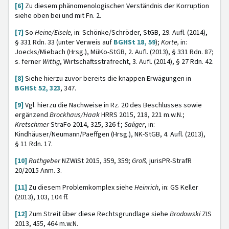
[6]
Zu diesem phänomenologischen Verständnis der Korruption
siehe oben bei und mit Fn. 2.
[7]
So
Heine/Eisele,
in: Schönke/Schröder, StGB, 29. Aufl. (2014),
§ 331 Rdn. 33 (unter Verweis auf
BGHSt 18, 59
);
Korte,
in:
Joecks/Miebach (Hrsg.), MüKo-StGB, 2. Aufl. (2013),
§ 331 Rdn. 87;
s. ferner
Wittig
, Wirtschaftsstrafrecht, 3. Aufl. (2014), § 27 Rdn. 42.
[8]
Siehe hierzu zuvor bereits die knappen Erwägungen in
BGHSt 52, 323
, 347.
[9]
Vgl. hierzu die Nachweise in Rz. 20 des Beschlusses sowie
ergänzend
Brockhaus/Haak
HRRS 2015, 218, 221 m.w.N.;
Kretschmer
StraFo 2014, 325, 326 f.;
Saliger
, in:
Kindhäuser/Neumann/Paeffgen (Hrsg.), NK-StGB, 4. Aufl. (2013),
§ 11 Rdn. 17.
[10]
Rathgeber
NZWiSt 2015, 359, 359;
Groß,
jurisPR-StrafR
20/2015 Anm. 3.
[11]
Zu diesem Problemkomplex siehe
Heinrich
, in: GS Keller
(2013), 103, 104 ff.
[12]
Zum Streit über diese Rechtsgrundlage siehe
Brodowski
ZIS
2013, 455, 464 m.w.N.