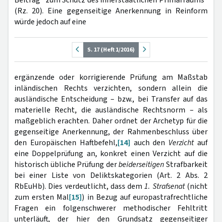
Beitrag "zum Schutz des innerstaatlichen Primärraums"
(Rz. 20). Eine gegenseitige Anerkennung in Reinform
würde jedoch auf eine
S. 17 (Heft 1/2016)
ergänzende oder korrigierende Prüfung am Maßstab
inländischen Rechts verzichten, sondern allein die
ausländische Entscheidung – bzw., bei Transfer auf das
materielle Recht, die ausländische Rechtsnorm – als
maßgeblich erachten. Daher ordnet der Archetyp für die
gegenseitige Anerkennung, der Rahmenbeschluss über
den Europäischen Haftbefehl,
[14]
auch den
Verzicht
auf
eine Doppelprüfung an, konkret einen Verzicht auf die
historisch übliche Prüfung der
beiderseitigen
Strafbarkeit
bei einer Liste von Deliktskategorien (Art. 2 Abs. 2
RbEuHb). Dies verdeutlicht, dass dem
1. Strafsenat
(nicht
zum ersten Mal
[15]
) in Bezug auf europastrafrechtliche
Fragen ein folgenschwerer methodischer Fehltritt
unterläuft, der hier den Grundsatz gegenseitiger