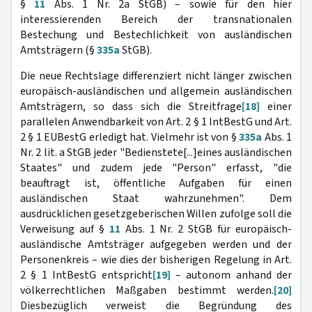
§
11
Abs. 1 Nr. 2a StGB) – sowie für den hier
interessierenden Bereich der transnationalen
Bestechung und Bestechlichkeit von ausländischen
Amtsträgern (§
335a
StGB).
Die neue Rechtslage differenziert nicht länger zwischen
europäisch-ausländischen und allgemein ausländischen
Amtsträgern, so dass sich die Streitfrage
[18]
einer
parallelen Anwendbarkeit von Art. 2 § 1 IntBestG und Art.
2 § 1 EUBestG erledigt hat. Vielmehr ist von §
335a
Abs. 1
Nr. 2 lit. a StGB jeder "Bedienstete[...]eines ausländischen
Staates" und zudem jede "Person" erfasst, "die
beauftragt ist, öffentliche Aufgaben für einen
ausländischen Staat wahrzunehmen". Dem
ausdrücklichen gesetzgeberischen Willen zufolge soll die
Verweisung auf §
11
Abs. 1 Nr. 2 StGB für europäisch-
ausländische Amtsträger aufgegeben werden und der
Personenkreis – wie dies der bisherigen Regelung in Art.
2 § 1 IntBestG entspricht
[19]
– autonom anhand der
völkerrechtlichen Maßgaben bestimmt werden.
[20]
Diesbezüglich verweist die Begründung des