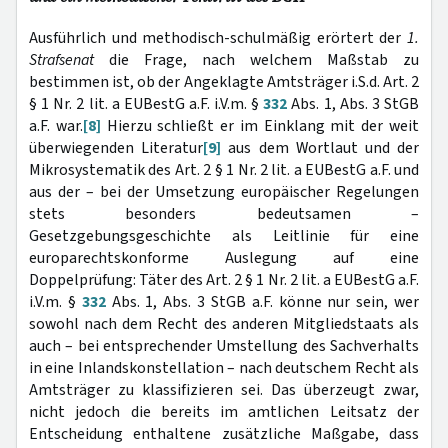
Ausführlich und methodisch-schulmäßig erörtert der
1.
Strafsenat
die Frage, nach welchem Maßstab zu
bestimmen ist, ob der Angeklagte Amtsträger i.S.d. Art. 2
§ 1 Nr. 2 lit. a EUBestG a.F. i.V.m. §
332
Abs. 1, Abs. 3 StGB
a.F. war.
[8]
Hierzu schließt er im Einklang mit der weit
überwiegenden Literatur
[9]
aus dem Wortlaut und der
Mikrosystematik des Art. 2 § 1 Nr. 2 lit. a EUBestG a.F. und
aus der – bei der Umsetzung europäischer Regelungen
stets besonders bedeutsamen –
Gesetzgebungsgeschichte als Leitlinie für eine
europarechtskonforme Auslegung auf eine
Doppelprüfung: Täter des Art. 2 § 1 Nr. 2 lit. a EUBestG a.F.
i.V.m. §
332
Abs. 1, Abs. 3 StGB a.F. könne nur sein, wer
sowohl nach dem Recht des anderen Mitgliedstaats als
auch – bei entsprechender Umstellung des Sachverhalts
in eine Inlandskonstellation – nach deutschem Recht als
Amtsträger zu klassifizieren sei. Das überzeugt zwar,
nicht jedoch die bereits im amtlichen Leitsatz der
Entscheidung enthaltene zusätzliche Maßgabe, dass