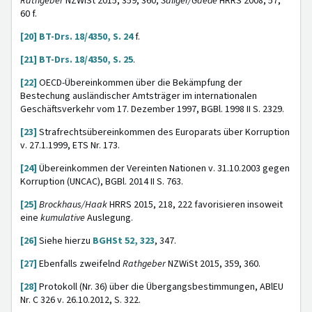
Rathgeber
NZWiSt 2015, 359, 360;
Saliger/Gaede
HRRS 2008, 57,
60 f.
[20]
BT-Drs. 18/4350, S. 24
f.
[21]
BT-Drs. 18/4350, S. 25
.
[22]
OECD-Übereinkommen über die Bekämpfung der
Bestechung ausländischer Amtsträger im internationalen
Geschäftsverkehr vom 17. Dezember 1997, BGBl. 1998 II S. 2329.
[23]
Strafrechtsübereinkommen des Europarats über Korruption
v. 27.1.1999, ETS Nr. 173.
[24]
Übereinkommen der Vereinten Nationen v. 31.10.2003 gegen
Korruption (UNCAC), BGBl. 2014 II S. 763.
[25]
Brockhaus/Haak
HRRS 2015, 218, 222 favorisieren insoweit
eine
kumulative
Auslegung.
[26]
Siehe hierzu
BGHSt 52, 323
, 347.
[27]
Ebenfalls zweifelnd
Rathgeber
NZWiSt 2015, 359, 360.
[28]
Protokoll (Nr. 36) über die Übergangsbestimmungen, ABlEU
Nr. C 326 v. 26.10.2012, S. 322.