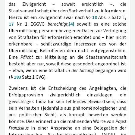
das Zivilgericht – soweit ersichtlich –, die
Staatsanwaltschaft über den Sachverhalt zu informieren.
Hierzu ist ein Zivilgericht zwar nach §§
13
Abs. 2 Satz 1,
17
Nr. 1 EGGVG
berechtigt
,
[4]
soweit es eine solche
Übermittlung personenbezogener Daten zur Verfolgung
von Straftaten für erforderlich erachtet und – hier nicht
erkennbare – schützwürdige Interessen des von der
Übermittlung Betroffenen dem nicht entgegenstehen.
Eine
Pflicht
zur Mitteilung an die Staatsanwaltschaft
besteht aber nur, soweit diese gesondert angeordnet ist
– etwa, wenn eine Straftat
in der Sitzung
begangen wird
(§
183
Satz 1 GVG).
Zweitens ist die Entscheidung des Angeklagten, die
Erfolgsprovision zivilgerichtlich einzuklagen, ein
gewichtiges Indiz für sein fehlendes Bewusstsein, dass
sein Verhalten (jedenfalls aus phänomenologischer und
aus politischer Sicht) als korrupt bewerten werden
könnte. Dies erinnert an die mahnenden Worte von
Papst
Franziskus
in einer Ansprache an eine Delegation der
Internationalen Strafrechtsgesellschaft (AIDP) im