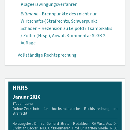
Klageerzwingungs­verfahren
Bittmann
- Brennpunkte des (nicht nur:
Wirtschafts-)Strafrechts, Schwerpunkt:
Schaden – Rezension zu Leipold / Tsambikakis
/ Zöller (Hrsg.), Anwalt­Kommentar StGB 2.
Auflage
Vollständige Rechtsprechung
HRRS
Januar 2016
17. Jahrgang
Online-Zeitschrift für höchstrichterliche Rechtsprechung im
Strafrecht
Herausgeber: Dr. h.c. Gerhard Strate · Redaktion: RA Wiss. Ass. Dr.
Christian Becker · RiLG Ulf Buermeyer · Prof. Dr. Karsten Gaede · RiLG