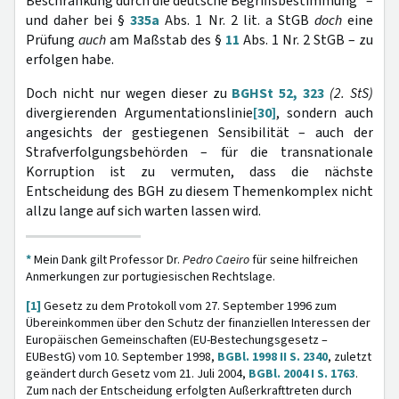
Beschränkung durch die deutsche Begriffsbestimmung" –
und daher bei §
335a
Abs. 1 Nr. 2 lit. a StGB
doch
eine
Prüfung
auch
am Maßstab des §
11
Abs. 1 Nr. 2 StGB – zu
erfolgen habe.
Doch nicht nur wegen dieser zu
BGHSt 52, 323
(2. StS)
divergierenden Argumentationslinie
[30]
, sondern auch
angesichts der gestiegenen Sensibilität – auch der
Strafverfolgungsbehörden – für die transnationale
Korruption ist zu vermuten, dass die nächste
Entscheidung des BGH zu diesem Themenkomplex nicht
allzu lange auf sich warten lassen wird.
*
Mein Dank gilt Professor Dr.
Pedro Caeiro
für seine hilfreichen
Anmerkungen zur portugiesischen Rechtslage.
[1]
Gesetz zu dem Protokoll vom 27. September 1996 zum
Übereinkommen über den Schutz der finanziellen Interessen der
Europäischen Gemeinschaften (EU-Bestechungsgesetz –
EUBestG) vom 10. September 1998,
BGBl. 1998 II S. 2340
, zuletzt
geändert durch Gesetz vom 21. Juli 2004,
BGBl. 2004 I S. 1763
.
Zum nach der Entscheidung erfolgten Außerkrafttreten durch