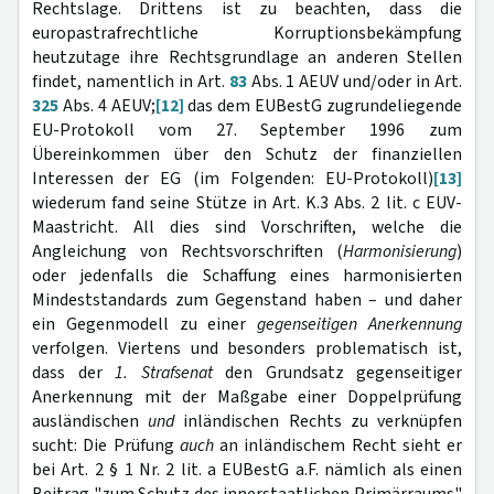
Rechtslage. Drittens ist zu beachten, dass die
europastrafrechtliche Korruptionsbekämpfung
heutzutage ihre Rechtsgrundlage an anderen Stellen
findet, namentlich in Art.
83
Abs. 1 AEUV und/oder in Art.
325
Abs. 4 AEUV;
[12]
das dem EUBestG zugrundeliegende
EU-Protokoll vom 27. September 1996 zum
Übereinkommen über den Schutz der finanziellen
Interessen der EG (im Folgenden: EU-Protokoll)
[13]
wiederum fand seine Stütze in Art. K.3 Abs. 2 lit. c EUV-
Maastricht. All dies sind Vorschriften, welche die
Angleichung von Rechtsvorschriften (
Harmonisierung
)
oder jedenfalls die Schaffung eines harmonisierten
Mindeststandards zum Gegenstand haben – und daher
ein Gegenmodell zu einer
gegenseitigen Anerkennung
verfolgen. Viertens und besonders problematisch ist,
dass der
1. Strafsenat
den Grundsatz gegenseitiger
Anerkennung mit der Maßgabe einer Doppelprüfung
ausländischen
und
inländischen Rechts zu verknüpfen
sucht: Die Prüfung
auch
an inländischem Recht sieht er
bei Art. 2 § 1 Nr. 2 lit. a EUBestG a.F. nämlich als einen