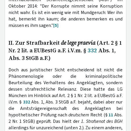
Oktober 2014: "Der Korrupte nimmt seine Korruption
nicht wahr. Es ist ein wenig wie mit Mundgeruch: Wer ihn
hat, bemerkt ihn kaum; die anderen bemerken es und
müssen es ihm sagen."
[5]
II. Zur Strafbarkeit
de lege praevia
(Art. 2 § 1
Nr. 2 lit. a EUBestG a.F. i.V.m. §
332
Abs. 1,
Abs. 3 StGB a.F.)
Doch aus juristischer Sicht entscheidend ist nicht die
Phänomenologie oder die kriminalpolitische
Beurteilung des Verhaltens des Angeklagten, sondern
dessen strafrechtliche Relevanz. Diese hatte das LG
München im Hinblick auf Art. 2 § 1 Nr. 2 lit. a EUBestG a.F.
i.V.m. §
332
Abs. 1, Abs. 3 StGB a.F. bejaht, dabei aber nur
die Amtsträgereigenschaft des Angeklagten bei
hypothetischer Prüfung nach
deutschem
Recht (§
11
Abs.
2 Nr. 1 StGB) geprüft. Das hielt der
1. Strafsenat des BGH
allerdings für unzureichend (unten 2.). Zu einem anderen,