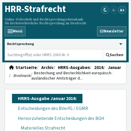
HRR
-Strafrecht
A-
A+
Online-Zeitschrift und Rechtsprechungsdatenbank
für höchstrichterliche Rechtsprechung im Strafrecht
Menü
Newsletter
HRRS durchsuchen
Suchen
Startseite
Archiv
HRRS-Ausgaben
2016
Januar
- Bestechung und Bestechlichkeit europäisch-
Brodowski
ausländischer Amtsträger d...
HRRS-Ausgabe Januar 2016:
Entscheidungen des BVerfG / EGMR
Hervorzuhebende Entscheidungen des BGH
Materielles Strafrecht