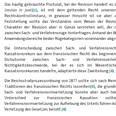
Das häufig gebrauchte Postulat, bei der Revision handelt es 
(
revisio in jure
)
[1]
, ist mit dem geltenden Recht unvereinb
Rechtskontrollinstanz, in gewisser Hinsicht ist sie aber 
Feststellung sollte das Verständnis vom Wesen der Revis
Charakter der Revision aber in Gänze verstehen will, der 
zwischen Sach- und Verfahrensrüge hinterfragen. Anhand der W
Anwendungsbereiche beider Rügekategorien voneinander abgr
Die Unterscheidung zwischen Sach- und Verfahrensrec
Kassationsrekurs aus dem französischen Recht des beginnen
Dichotomie zwischen Sach- und Verfahrensverletz
Nichtigkeitsbeschwerde, bei der es sich im Wesentli
Kassationsrekurses handelte, adaptierte diese Zweiteilung.
[4]
Die Reichsstrafprozessordnung von 1877 sollte sich nach Mei
Traditionen des französischen Rechts losreißen
[5]
, die grund
Sach- und Verfahrensnormverletzung konnte aber auch hie
Unterschied zur französischen Kassation sol
Verfahrensnormverletzung zur Aufhebung des Urteils führen kön
Verletzung des Gesetzes beruht.
[6]