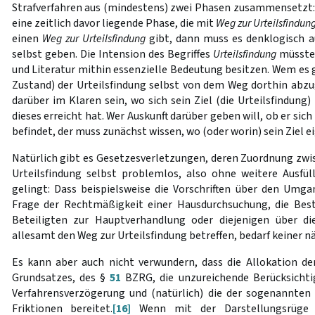
Strafverfahren aus (mindestens) zwei Phasen zusammensetzt:
eine zeitlich davor liegende Phase, die mit
Weg zur Urteilsfindun
einen
Weg zur Urteilsfindung
gibt, dann muss es denklogisch 
selbst geben. Die Intension des Begriffes
Urteilsfindung
müsste 
und Literatur mithin essenzielle Bedeutung besitzen. Wem es g
Zustand) der Urteilsfindung selbst von dem Weg dorthin abzu
darüber im Klaren sein, wo sich sein Ziel (die Urteilsfindung
dieses erreicht hat. Wer Auskunft darüber geben will, ob er sic
befindet, der muss zunächst wissen, wo (oder worin) sein Ziel ei
Natürlich gibt es Gesetzesverletzungen, deren Zuordnung zwi
Urteilsfindung selbst problemlos, also ohne weitere Ausfül
gelingt: Dass beispielsweise die Vorschriften über den Umg
Frage der Rechtmäßigkeit einer Hausdurchsuchung, die Be
Beteiligten zur Hauptverhandlung oder diejenigen über d
allesamt den Weg zur Urteilsfindung betreffen, bedarf keiner 
Es kann aber auch nicht verwundern, dass die Allokation d
Grundsatzes, des §
51
BZRG, die unzureichende Berücksichti
Verfahrensverzögerung und (natürlich) die der sogenannten
Friktionen bereitet.
[16]
Wenn mit der Darstellungsrüge d