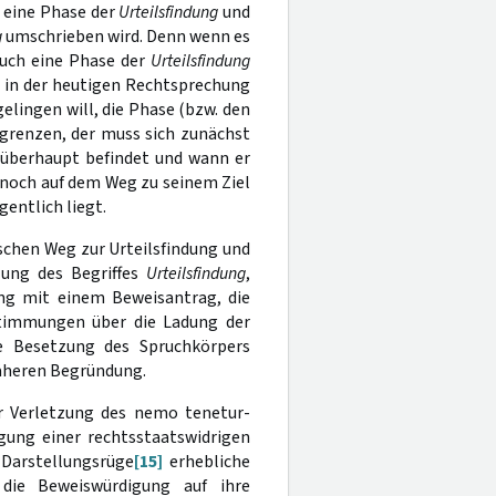
 eine Phase der
Urteilsfindung
und
g
umschrieben wird. Denn wenn es
auch eine Phase der
Urteilsfindung
in der heutigen Rechtsprechung
elingen will, die Phase (bzw. den
grenzen, der muss sich zunächst
) überhaupt befindet und wann er
h noch auf dem Weg zu seinem Ziel
gentlich liegt.
schen Weg zur Urteilsfindung und
lung des Begriffes
Urteilsfindung
,
ang mit einem Beweisantrag, die
stimmungen über die Ladung der
ie Besetzung des Spruchkörpers
näheren Begründung.
er Verletzung des nemo tenetur-
gung einer rechtsstaatswidrigen
 Darstellungsrüge
[15]
erhebliche
ie Beweiswürdigung auf ihre