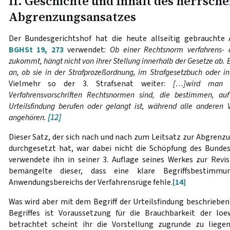
II. Geschichte und Inhalt des herrsc
Abgrenzungsansatzes
Der Bundesgerichtshof hat die heute allseitig gebrauchte
BGHSt 19, 273
verwendet:
Ob einer Rechtsnorm verfahrens- o
zukommt, hängt nicht von ihrer Stellung innerhalb der Gesetze ab.
an, ob sie in der Strafprozeßordnung, im Strafgesetzbuch oder i
Vielmehr so der 3. Strafsenat weiter:
[…]wird man 
Verfahrensvorschriften Rechtsnormen sind, die bestimmen, a
Urteilsfindung berufen oder gelangt ist, während alle anderen 
angehören.
[12]
Dieser Satz, der sich nach und nach zum Leitsatz zur Abgrenz
durchgesetzt hat, war dabei nicht die Schöpfung des Bunde
verwendete ihn in seiner 3. Auflage seines Werkes zur Revis
bemängelte dieser, dass eine klare Begriffsbestim
Anwendungsbereichs der Verfahrensrüge fehle.
[14]
Was wird aber mit dem Begriff der Urteilsfindung beschrieben?
Begriffes ist Voraussetzung für die Brauchbarkeit der loe
betrachtet scheint ihr die Vorstellung zugrunde zu liegen