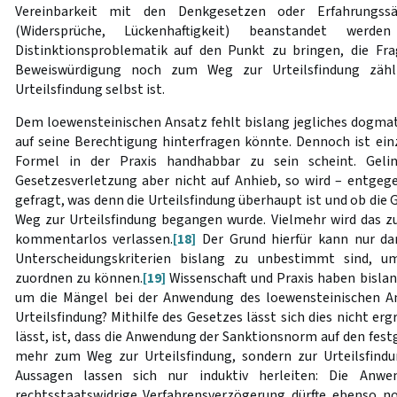
Vereinbarkeit mit den Denkgesetzen oder Erfahrungssät
(Widersprüche, Lückenhaftigkeit) beanstandet werde
Distinktionsproblematik auf den Punkt zu bringen, die Fr
Beweiswürdigung noch zum Weg zur Urteilsfindung zähl
Urteilsfindung selbst ist.
Dem loewensteinischen Ansatz fehlt bislang jegliches dogm
auf seine Berechtigung hinterfragen könnte. Dennoch ist ein
Formel in der Praxis handhabbar zu sein scheint. Gelin
Gesetzesverletzung aber nicht auf Anhieb, so wird – entgeg
gefragt, was denn die Urteilsfindung überhaupt ist und ob die
Weg zur Urteilsfindung begangen wurde. Vielmehr wird das z
kommentarlos verlassen.
[18]
Der Grund hierfür kann nur dar
Unterscheidungskriterien bislang zu unbestimmt sind, u
zuordnen zu können.
[19]
Wissenschaft und Praxis haben bisl
um die Mängel bei der Anwendung des loewensteinischen An
Urteilsfindung? Mithilfe des Gesetzes lässt sich dies nicht erg
lässt, ist, dass die Anwendung der Sanktionsnorm auf den fest
mehr zum Weg zur Urteilsfindung, sondern zur Urteilsfindu
Aussagen lassen sich nur induktiv herleiten: Die Anw
rechtsstaatswidrige Verfahrensverzögerung dürfte ebenso n