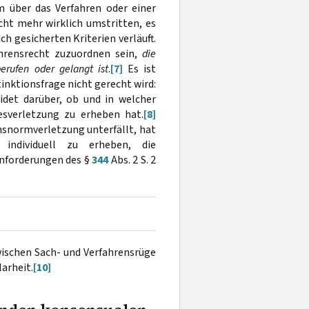
 über das Verfahren oder einer
icht mehr wirklich umstritten, es
ch gesicherten Kriterien verläuft.
hrensrecht zuzuordnen sein,
die
erufen oder gelangt ist
.
[7]
Es ist
inktionsfrage nicht gerecht wird:
det darüber, ob und in welcher
sverletzung zu erheben hat.
[8]
ensnormverletzung unterfällt, hat
 individuell zu erheben, die
Anforderungen des §
344
Abs. 2 S. 2
wischen Sach- und Verfahrensrüge
arheit.
[10]