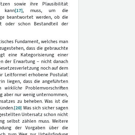
zen sowie ihre Plausibilität
n kann
[17]
, muss, um die
age beantwortet werden, ob die
t oder schon Bestandteil der
atisches Fundament, welches man
zugestehen, dass die gebrauchte
gt eine Kategorisierung einer
en der Erwartung – nicht danach
 Gesetzesverletzung noch auf dem
ur Leitformel erhobene Postulat
in liegen, dass die angeführten
m
wirkliche
Problemvorschriften
ang aber nur wenig unternommen,
satzes zu beheben. Was ist die
ründen.
[20]
Was sich sicher sagen
gestellten Untersatz schon nicht
ng selbst zählen muss. Weitere
endung der Vorgaben über die
och zum Weg zur Urteilsfindung