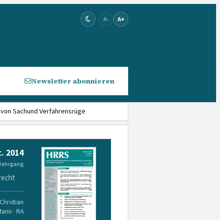
A-
A+
Newsletter abonnieren
 von Sachund Verfahrensrüge
. 2014
 Jahrgang
recht
Christian
Mann · RA