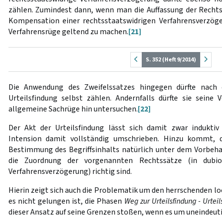
zählen. Zumindest dann, wenn man die Auffassung der Rechtsp
Kompensation einer rechtsstaatswidrigen Verfahrensverzöge
Verfahrensrüge geltend zu machen.
[21]
S. 352 (Heft 9/2014)
Die Anwendung des Zweifelssatzes hingegen dürfte nach
Urteilsfindung selbst zählen. Andernfalls dürfte sie seine 
allgemeine Sachrüge hin untersuchen.
[22]
Der Akt der Urteilsfindung lässt sich damit zwar induktiv
Intension damit vollständig umschrieben. Hinzu kommt, d
Bestimmung des Begriffsinhalts natürlich unter dem Vorbehal
die Zuordnung der vorgenannten Rechtssätze (in dubio 
Verfahrensverzögerung) richtig sind.
Hierin zeigt sich auch die Problematik um den herrschenden l
es nicht gelungen ist, die Phasen
Weg zur Urteilsfindung - Urtei
dieser Ansatz auf seine Grenzen stoßen, wenn es um uneindeut