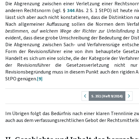
Die Abgrenzung zwischen einer Verletzung einer Rechtsnorm
anderen Rechtsnorm (vgl. §
344
Abs. 2 S. 1 StPO) ist heute n
lässt sich aber auch nicht konstatieren, dass die Distinktion na
Nach allgemeiner Auffassung sollen die Normen dem Verfa
bestimmen, auf welchem Wege der Richter zur Urteilsfindung b
evident, dass diese grobe Umschreibung der Bedeutung der Dist
Die Abgrenzung zwischen Sach- und Verfahrensrüge entschei
Form der Revisionsführer eine von ihm behauptete Gesetze
Handelt es sich um eine solche, die der Kategorie der Verfahr
der Revisionsführer die Gesetzesverletzung nicht nur
Revisionsbegründung muss in diesem Punkt auch den rigiden 
StPO genügen.
[9]
S. 351 (Heft 9/2014)
Im Übrigen folgt das Bedürfnis nach einer klaren Trennlinie z
auch aus dem verfassungsrechtlichen Gebot der Rechtsmittelkl