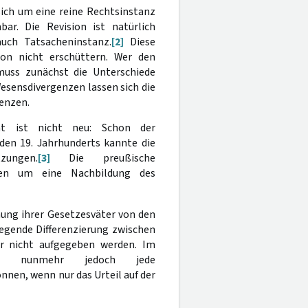
sich um eine reine Rechtsinstanz
ar. Die Revision ist natürlich
auch Tatsacheninstanz.
[2]
Diese
ion nicht erschüttern. Wer den
muss zunächst die Unterschiede
esensdivergenzen lassen sich die
enzen.
ht ist nicht neu: Schon der
den 19. Jahrhunderts kannte die
ungen.
[3]
Die preußische
chen um eine Nachbildung des
nung ihrer Gesetzesväter von den
legende Differenzierung zwischen
r nicht aufgegeben werden. Im
lte nunmehr jedoch jede
nen, wenn nur das Urteil auf der