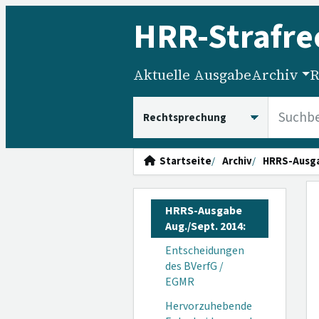
HRR
-Strafre
Aktuelle Ausgabe
Archiv
R
HRRS durchsuchen
Startseite
Archiv
HRRS-Ausg
HRRS-Ausgabe
Aug./Sept. 2014:
Entscheidungen
des BVerfG /
EGMR
Hervorzuhebende