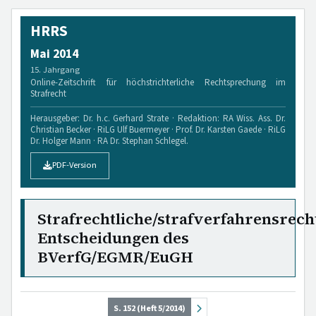
HRRS
Mai 2014
15. Jahrgang
Online-Zeitschrift für höchstrichterliche Rechtsprechung im
Strafrecht
Herausgeber: Dr. h.c. Gerhard Strate · Redaktion: RA Wiss. Ass. Dr.
Christian Becker · RiLG Ulf Buermeyer · Prof. Dr. Karsten Gaede · RiLG
Dr. Holger Mann · RA Dr. Stephan Schlegel.
PDF-Version
Strafrechtliche/strafverfahrensrech
Entscheidungen des
BVerfG/EGMR/EuGH
S. 152 (Heft 5/2014)