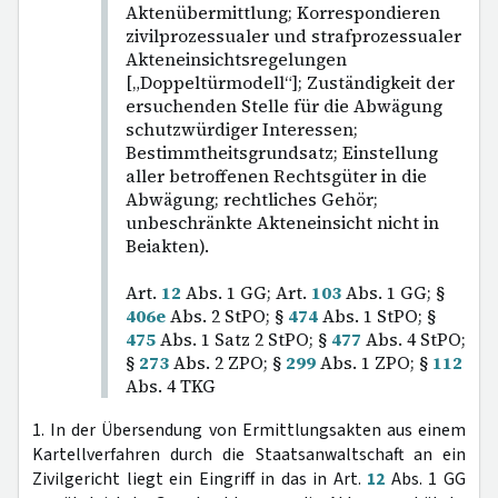
Aktenübermittlung; Korrespondieren
zivilprozessualer und strafprozessualer
Akteneinsichtsregelungen
[„Doppeltürmodell“]; Zuständigkeit der
ersuchenden Stelle für die Abwägung
schutzwürdiger Interessen;
Bestimmtheitsgrundsatz; Einstellung
aller betroffenen Rechtsgüter in die
Abwägung; rechtliches Gehör;
unbeschränkte Akteneinsicht nicht in
Beiakten).
Art.
12
Abs. 1 GG; Art.
103
Abs. 1 GG; §
406e
Abs. 2 StPO; §
474
Abs. 1 StPO; §
475
Abs. 1 Satz 2 StPO; §
477
Abs. 4 StPO;
§
273
Abs. 2 ZPO; §
299
Abs. 1 ZPO; §
112
Abs. 4 TKG
1. In der Übersendung von Ermittlungsakten aus einem
Kartellverfahren durch die Staatsanwaltschaft an ein
Zivilgericht liegt ein Eingriff in das in Art.
12
Abs. 1 GG