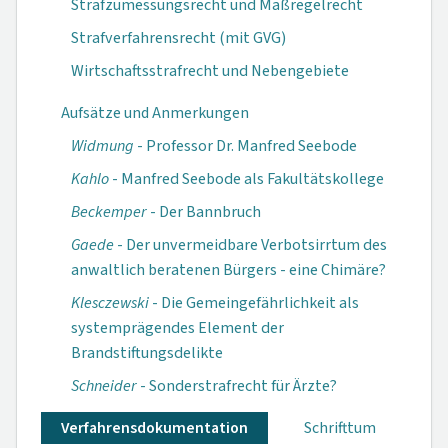
Strafzumessungsrecht und Maßregelrecht
Strafverfahrensrecht (mit GVG)
Wirtschaftsstrafrecht und Nebengebiete
Aufsätze und Anmerkungen
Widmung
- Professor Dr. Manfred Seebode
Kahlo
- Manfred Seebode als Fakultätskollege
Beckemper
- Der Bannbruch
Gaede
- Der unvermeidbare Verbotsirrtum des
anwaltlich beratenen Bürgers - eine Chimäre?
Klesczewski
- Die Gemeingefährlichkeit als
systemprägendes Element der
Brandstiftungsdelikte
Schneider
- Sonderstrafrecht für Ärzte?
Verfahrensdokumen­tation
Schrifttum