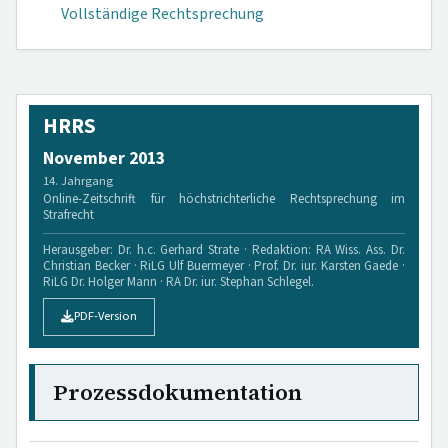
Vollständige Rechtsprechung
HRRS
November 2013
14. Jahrgang
Online-Zeitschrift für höchstrichterliche Rechtsprechung im
Strafrecht
Herausgeber: Dr. h.c. Gerhard Strate · Redaktion: RA Wiss. Ass. Dr.
Christian Becker · RiLG Ulf Buermeyer · Prof. Dr. iur. Karsten Gaede ·
RiLG Dr. Holger Mann · RA Dr. iur. Stephan Schlegel.
PDF-Version
Prozessdokumentation