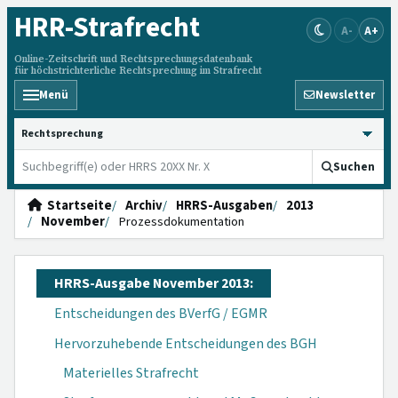
HRR
-Strafrecht
A-
A+
Online-Zeitschrift und Rechtsprechungsdatenbank
für höchstrichterliche Rechtsprechung im Strafrecht
Menü
Newsletter
HRRS durchsuchen
Suchen
Startseite
Archiv
HRRS-Ausgaben
2013
November
Prozessdokumentation
HRRS-Ausgabe November 2013:
Entscheidungen des BVerfG / EGMR
Hervorzuhebende Entscheidungen des BGH
Materielles Strafrecht