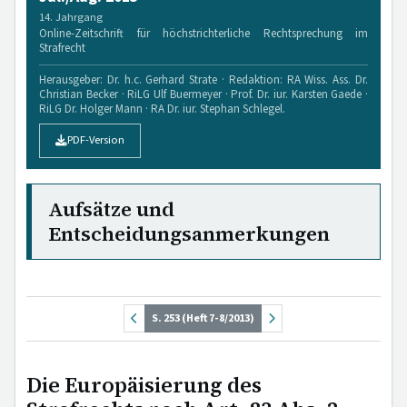
14. Jahrgang
Online-Zeitschrift für höchstrichterliche Rechtsprechung im
Strafrecht
Herausgeber: Dr. h.c. Gerhard Strate · Redaktion: RA Wiss. Ass. Dr.
Christian Becker · RiLG Ulf Buermeyer · Prof. Dr. iur. Karsten Gaede ·
RiLG Dr. Holger Mann · RA Dr. iur. Stephan Schlegel.
PDF-Version
Aufsätze und
Entscheidungsanmerkungen
S. 253 (Heft 7-8/2013)
Die Europäisierung des