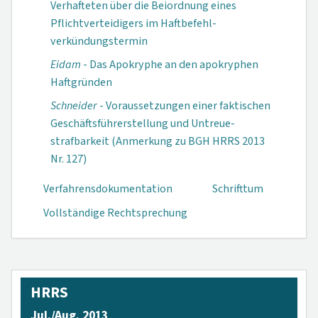
Verhafteten über die Beiordnung eines
Pflichtverteidigers im Haftbefehl­
verkündungs­termin
Eidam
- Das Apokryphe an den apokryphen
Haftgründen
Schneider
- Voraus­setzungen einer faktischen
Geschäfts­führer­stellung und Untreue­
strafbarkeit (Anmerkung zu BGH HRRS 2013
Nr. 127)
Verfahrensdokumen­tation
Schrifttum
Vollständige Rechtsprechung
HRRS
Jul./Aug. 2013