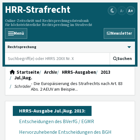
HRR
-Strafrecht
A-
A+
Online-Zeitschrift und Rechtsprechungsdatenbank
für höchstrichterliche Rechtsprechung im Strafrecht
Menü
Newsletter
HRRS durchsuchen
Suchen
Startseite
Archiv
HRRS-Ausgaben
2013
Jul./Aug.
- Die Europäisierung des Strafrechts nach Art. 83
Schröder
Abs. 2 AEUV am Beispie...
HRRS-Ausgabe Jul./Aug. 2013:
Entscheidungen des BVerfG / EGMR
Hervorzuhebende Entscheidungen des BGH