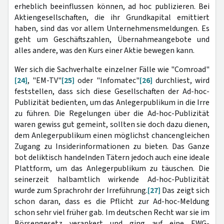
erheblich beeinflussen können, ad hoc publizieren. Bei
Aktiengesellschaften, die ihr Grundkapital emittiert
haben, sind das vor allem Unternehmensmeldungen. Es
geht um Geschäftszahlen, Übernahmeangebote und
alles andere, was den Kurs einer Aktie bewegen kann.
Wer sich die Sachverhalte einzelner Fälle wie "Comroad"
[24]
, "EM-TV"
[25]
oder "Infomatec"
[26]
durchliest, wird
feststellen, dass sich diese Gesellschaften der Ad-hoc-
Publizität bedienten, um das Anlegerpublikum in die Irre
zu führen. Die Regelungen über die Ad-hoc-Publizität
waren gewiss gut gemeint, sollten sie doch dazu dienen,
dem Anlegerpublikum einen möglichst chancengleichen
Zugang zu Insiderinformationen zu bieten. Das Ganze
bot deliktisch handelnden Tätern jedoch auch eine ideale
Plattform, um das Anlegerpublikum zu täuschen. Die
seinerzeit halbamtlich wirkende Ad-hoc-Publizität
wurde zum Sprachrohr der Irreführung.
[27]
Das zeigt sich
schon daran, dass es die Pflicht zur Ad-hoc-Meldung
schon sehr viel früher gab. Im deutschen Recht war sie im
Börsengesetz verankert und ging auf eine EWG-