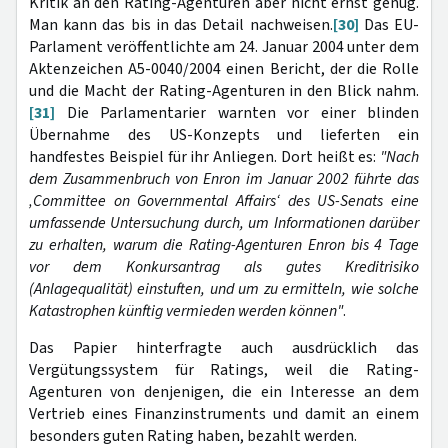
Kritik an den Rating-Agenturen aber nicht ernst genug.
Man kann das bis in das Detail nachweisen.
[30]
Das EU-
Parlament veröffentlichte am 24. Januar 2004 unter dem
Aktenzeichen A5-0040/2004 einen Bericht, der die Rolle
und die Macht der Rating-Agenturen in den Blick nahm.
[31]
Die Parlamentarier warnten vor einer blinden
Übernahme des US-Konzepts und lieferten ein
handfestes Beispiel für ihr Anliegen. Dort heißt es:
"Nach
dem Zusammenbruch von Enron im Januar 2002 führte das
‚Committee on Governmental Affairs‘ des US-Senats eine
umfassende Untersuchung durch, um Informationen darüber
zu erhalten, warum die Rating-Agenturen Enron bis 4 Tage
vor dem Konkursantrag als gutes Kreditrisiko
(Anlagequalität) einstuften, und um zu ermitteln, wie solche
Katastrophen künftig vermieden werden können"
.
Das Papier hinterfragte auch ausdrücklich das
Vergütungssystem für Ratings, weil die Rating-
Agenturen von denjenigen, die ein Interesse an dem
Vertrieb eines Finanzinstruments und damit an einem
besonders guten Rating haben, bezahlt werden.