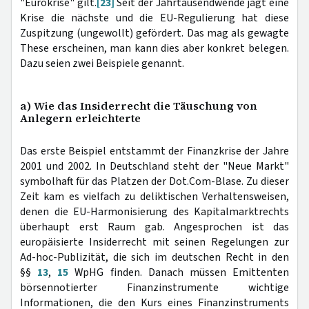
"Eurokrise" gilt.
[23]
Seit der Jahrtausendwende jagt eine
Krise die nächste und die EU-Regulierung hat diese
Zuspitzung (ungewollt) gefördert. Das mag als gewagte
These erscheinen, man kann dies aber konkret belegen.
Dazu seien zwei Beispiele genannt.
a) Wie das Insiderrecht die Täuschung von
Anlegern erleichterte
Das erste Beispiel entstammt der Finanzkrise der Jahre
2001 und 2002. In Deutschland steht der "Neue Markt"
symbolhaft für das Platzen der Dot.Com-Blase. Zu dieser
Zeit kam es vielfach zu deliktischen Verhaltensweisen,
denen die EU-Harmonisierung des Kapitalmarktrechts
überhaupt erst Raum gab. Angesprochen ist das
europäisierte Insiderrecht mit seinen Regelungen zur
Ad-hoc-Publizität, die sich im deutschen Recht in den
§§
13
,
15
WpHG finden. Danach müssen Emittenten
börsennotierter Finanzinstrumente wichtige
Informationen, die den Kurs eines Finanzinstruments