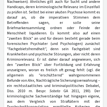
Nachweisen). Ähnliches gilt auch für Sucht und andere
Handicaps, deren kriminologische Relevanz im Einzelfall
zu prüfen ist. Selbst bei einer akuten Psychose kommt es
darauf an, ob die imperativen Stimmen dem
Betreffenden sagen, er solle seine
Briefmarkensammlung ordnen oder Feinde der
Menschheit liquidieren. Es kommt also auf einen
"zweiten Blick" an und für diesen besteht gerade beim
forensischen Psychiater (und Psychologen) zunächst
"Fachgebietsfremdheit", denn sein Fachgebiet sind
Krankheiten und psychische Störungen, aber nicht deren
Kriminorelevanz. Er ist daher darauf angewiesen, sich
den "zweiten Blick" über Fortbildung und Erfahrung
anzueignen, woran es freilich oft genug fehlt (vgl. die
allgemein als "erschütternd" wahrgenommenen
Befunde von
Alex
, Nachträgliche Sicherungsverwahrung –
ein rechtsstaatliches und kriminalpolitisches Debakel,
Diss. 2010 m. Bespr.
Sobota
GA 2011, 190). Der
kriminologische Sachverständige hat hingegen eigene,
aus dem Vergleich von Straftätern mit der
Durchschnittspopulation ermittelte Kriterien, die