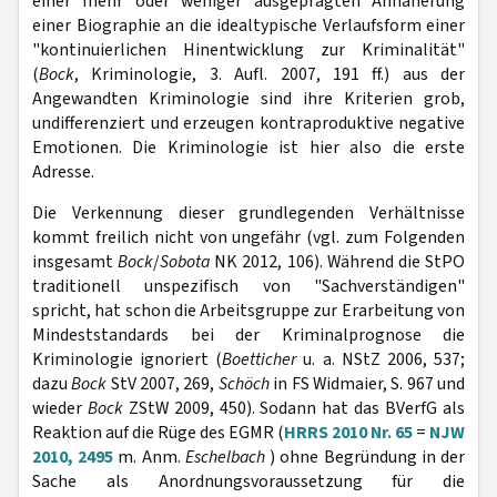
einer mehr oder weniger ausgeprägten Annäherung
einer Biographie an die idealtypische Verlaufsform einer
"kontinuierlichen Hinentwicklung zur Kriminalität"
(
Bock
, Kriminologie, 3. Aufl. 2007, 191 ff.) aus der
Angewandten Kriminologie sind ihre Kriterien grob,
undifferenziert und erzeugen kontraproduktive negative
Emotionen. Die Kriminologie ist hier also die erste
Adresse.
Die Verkennung dieser grundlegenden Verhältnisse
kommt freilich nicht von ungefähr (vgl. zum Folgenden
insgesamt
Bock
/
Sobota
NK 2012, 106). Während die StPO
traditionell unspezifisch von "Sachverständigen"
spricht, hat schon die Arbeitsgruppe zur Erarbeitung von
Mindeststandards bei der Kriminalprognose die
Kriminologie ignoriert (
Boetticher
u. a. NStZ 2006, 537;
dazu
Bock
StV 2007, 269,
Schöch
in FS Widmaier, S. 967 und
wieder
Bock
ZStW 2009, 450). Sodann hat das BVerfG als
Reaktion auf die Rüge des EGMR (
HRRS 2010 Nr. 65
=
NJW
2010, 2495
m. Anm.
Eschelbach
) ohne Begründung in der
Sache als Anordnungsvoraussetzung für die