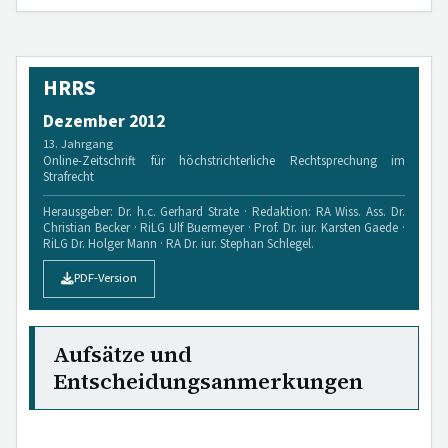
HRRS
Dezember 2012
13. Jahrgang
Online-Zeitschrift für höchstrichterliche Rechtsprechung im
Strafrecht
Herausgeber: Dr. h.c. Gerhard Strate · Redaktion: RA Wiss. Ass. Dr.
Christian Becker · RiLG Ulf Buermeyer · Prof. Dr. iur. Karsten Gaede ·
RiLG Dr. Holger Mann · RA Dr. iur. Stephan Schlegel.
PDF-Version
Aufsätze und
Entscheidungsanmerkungen