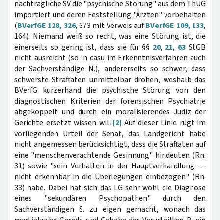
nachträgliche SV die "psychische Störung" aus dem ThUG
importiert und deren Feststellung "Ärzten" vorbehalten
(
BVerfGE 128, 326
, 373 mit Verweis auf
BVerfGE 109, 133
,
164). Niemand weiß so recht, was eine Störung ist, die
einerseits so gering ist, dass sie für §§
20
,
21
,
63
StGB
nicht ausreicht (so in casu im Erkenntnisverfahren auch
der Sachverständige N.), andererseits so schwer, dass
schwerste Straftaten unmittelbar drohen, weshalb das
BVerfG kurzerhand die psychische Störung von den
diagnostischen Kriterien der forensischen Psychiatrie
abgekoppelt und durch ein moralisierendes Judiz der
Gerichte ersetzt wissen will.
[2]
Auf dieser Linie rügt im
vorliegenden Urteil der Senat, das Landgericht habe
nicht angemessen berücksichtigt, dass die Straftaten auf
eine "menschenverachtende Gesinnung" hindeuten (Rn.
31) sowie "sein Verhalten in der Hauptverhandlung …
nicht erkennbar in die Überlegungen einbezogen" (Rn.
33) habe. Dabei hat sich das LG sehr wohl die Diagnose
eines "sekundären Psychopathen" durch den
Sachverständigen S. zu eigen gemacht, wonach das