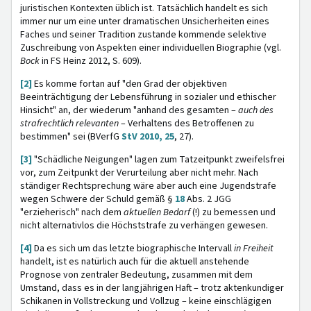
juristischen Kontexten üblich ist. Tatsächlich handelt es sich
immer nur um eine unter dramatischen Unsicherheiten eines
Faches und seiner Tradition zustande kommende selektive
Zuschreibung von Aspekten einer individuellen Biographie (vgl.
Bock
in FS Heinz 2012, S. 609).
[2]
Es komme fortan auf "den Grad der objektiven
Beeinträchtigung der Lebensführung in sozialer und ethischer
Hinsicht" an, der wiederum "anhand des gesamten –
auch des
strafrechtlich relevanten
– Verhaltens des Betroffenen zu
bestimmen" sei (BVerfG
StV 2010, 25
, 27).
[3]
"Schädliche Neigungen" lagen zum Tatzeitpunkt zweifelsfrei
vor, zum Zeitpunkt der Verurteilung aber nicht mehr. Nach
ständiger Rechtsprechung wäre aber auch eine Jugendstrafe
wegen Schwere der Schuld gemäß §
18
Abs. 2 JGG
"erzieherisch" nach dem
aktuellen Bedarf
(!) zu bemessen und
nicht alternativlos die Höchststrafe zu verhängen gewesen.
[4]
Da es sich um das letzte biographische Intervall
in Freiheit
handelt, ist es natürlich auch für die aktuell anstehende
Prognose von zentraler Bedeutung, zusammen mit dem
Umstand, dass es in der langjährigen Haft – trotz aktenkundiger
Schikanen in Vollstreckung und Vollzug – keine einschlägigen