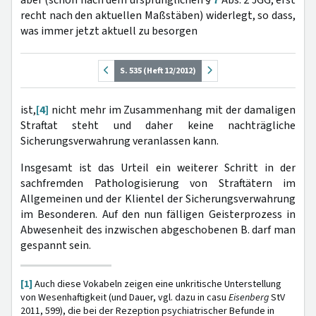
aber (schon nach dem ursprünglichen §
7
Abs. 2 JGG, erst
recht nach den aktuellen Maßstäben) widerlegt, so dass,
was immer jetzt aktuell zu besorgen
S. 535 (Heft 12/2012)
ist,
[4]
nicht mehr im Zusammenhang mit der damaligen
Straftat steht und daher keine nachträgliche
Sicherungsverwahrung veranlassen kann.
Insgesamt ist das Urteil ein weiterer Schritt in der
sachfremden Pathologisierung von Straftätern im
Allgemeinen und der Klientel der Sicherungsverwahrung
im Besonderen. Auf den nun fälligen Geisterprozess in
Abwesenheit des inzwischen abgeschobenen B. darf man
gespannt sein.
[1]
Auch diese Vokabeln zeigen eine unkritische Unterstellung
von Wesenhaftigkeit (und Dauer, vgl. dazu in casu
Eisenberg
StV
2011, 599), die bei der Rezeption psychiatrischer Befunde in