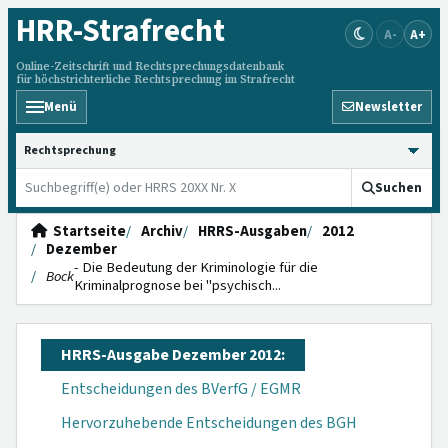
HRR
-Strafrecht
A-
A+
Online-Zeitschrift und Rechtsprechungsdatenbank
für höchstrichterliche Rechtsprechung im Strafrecht
Menü
Newsletter
HRRS durchsuchen
Suchen
Startseite
Archiv
HRRS-Ausgaben
2012
Dezember
- Die Bedeutung der Kriminologie für die
Bock
Kriminalprognose bei "psychisch...
HRRS-Ausgabe Dezember 2012:
Entscheidungen des BVerfG / EGMR
Hervorzuhebende Entscheidungen des BGH