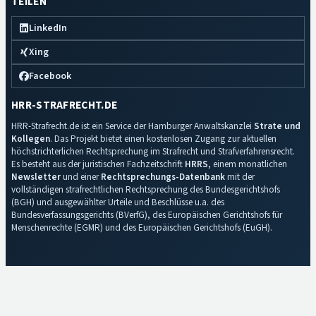
TEILEN
LinkedIn
Xing
Facebook
HRR-STRAFRECHT.DE
HRR-Strafrecht.de ist ein Service der Hamburger Anwaltskanzlei
Strate und
Kollegen
. Das Projekt bietet einen kostenlosen Zugang zur aktuellen
höchstrichterlichen Rechtsprechung im Strafrecht und Strafverfahrensrecht.
Es besteht aus der juristischen Fachzeitschrift
HRRS
, einem monatlichen
Newsletter
und einer
Rechtsprechungs-Datenbank
mit der
vollständigen strafrechtlichen Rechtsprechung des Bundesgerichtshofs
(BGH) und ausgewählter Urteile und Beschlüsse u.a. des
Bundesverfassungsgerichts (BVerfG), des Europäischen Gerichtshofs für
Menschenrechte (EGMR) und des Europäischen Gerichtshofs (EuGH).
Impressum
·
Datenschutz