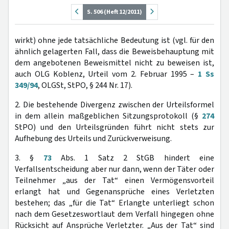
S. 506 (Heft 12/2011)
wirkt) ohne jede tatsächliche Bedeutung ist (vgl. für den
ähnlich gelagerten Fall, dass die Beweisbehauptung mit
dem angebotenen Beweismittel nicht zu beweisen ist,
auch OLG Koblenz, Urteil vom 2. Februar 1995 –
1 Ss
349/94
, OLGSt, StPO, § 244 Nr. 17).
2. Die bestehende Divergenz zwischen der Urteilsformel
in dem allein maßgeblichen Sitzungsprotokoll (§
274
StPO) und den Urteilsgründen führt nicht stets zur
Aufhebung des Urteils und Zurückverweisung.
3. §
73
Abs. 1 Satz 2 StGB hindert eine
Verfallsentscheidung aber nur dann, wenn der Täter oder
Teilnehmer „aus der Tat“ einen Vermögensvorteil
erlangt hat und Gegenansprüche eines Verletzten
bestehen; das „für die Tat“ Erlangte unterliegt schon
nach dem Gesetzeswortlaut dem Verfall hingegen ohne
Rücksicht auf Ansprüche Verletzter. „Aus der Tat“ sind