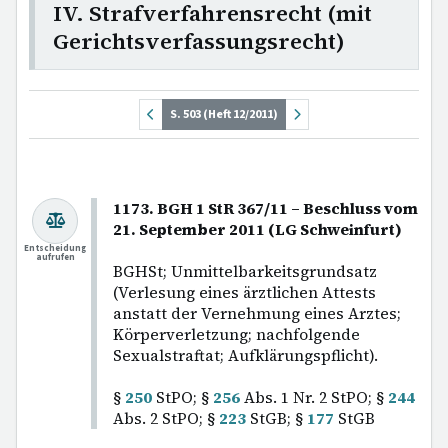
IV. Strafverfahrensrecht (mit
Gerichtsverfassungsrecht)
S. 503 (Heft 12/2011)
1173. BGH 1 StR 367/11 – Beschluss vom
21. September 2011 (LG Schweinfurt)
Entscheidung
aufrufen
BGHSt; Unmittelbarkeitsgrundsatz
(Verlesung eines ärztlichen Attests
anstatt der Vernehmung eines Arztes;
Körperverletzung; nachfolgende
Sexualstraftat; Aufklärungspflicht).
§
250
StPO; §
256
Abs. 1 Nr. 2 StPO; §
244
Abs. 2 StPO; §
223
StGB; §
177
StGB