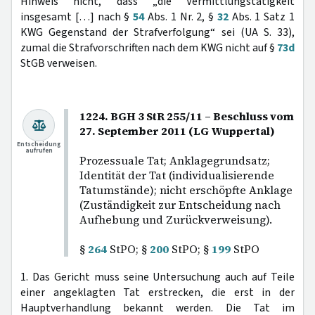
Hinweis nicht, dass „die Vermittlungstätigkeit
insgesamt […] nach §
54
Abs. 1 Nr. 2, §
32
Abs. 1 Satz 1
KWG Gegenstand der Strafverfolgung“ sei (UA S. 33),
zumal die Strafvorschriften nach dem KWG nicht auf §
73d
StGB verweisen.
1224. BGH 3 StR 255/11 – Beschluss vom
27. September 2011 (LG Wuppertal)
Entscheidung
aufrufen
Prozessuale Tat; Anklagegrundsatz;
Identität der Tat (individualisierende
Tatumstände); nicht erschöpfte Anklage
(Zuständigkeit zur Entscheidung nach
Aufhebung und Zurückverweisung).
§
264
StPO; §
200
StPO; §
199
StPO
1. Das Gericht muss seine Untersuchung auch auf Teile
einer angeklagten Tat erstrecken, die erst in der
Hauptverhandlung bekannt werden. Die Tat im