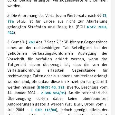
durch Betrug erlangter Vermögenswerte entnommen
werden.
5. Die Anordnung des Verfalls von Wertersatz nach §§
73
,
73a
StGB ist für Erlöse aus nicht zur Aburteilung
gelangten Straftaten unzulässig ist (BGH
NStZ 2003,
422
).
6. Gemäß §
263
Abs. 7 Satz 2 StGB können Gegenstände
eines an der rechtswidrigen Tat Beteiligten bei der
gebotenen verfassungskonformen Auslegung der
Vorschrift für verfallen erklärt werden, wenn das
Tatgericht davon überzeugt ist, dass die von der
Verfallsanordnung erfassten Gegenstände für
rechtswidrige Taten oder aus ihnen unmittelbar erlangt
worden sind, ohne dass diese im Einzelnen festgestellt
werden müssen (
BGHSt 40, 371
; BVerfG, Beschluss vom
14. Januar 2004 –
2 BvR 564/95
). An die tatrichterliche
Überzeugung dürfen dabei keine überspannten
Anforderungen gestellt werden (vgl. BGH, Urteil vom 7.
Juli 2004 –
1 StR 115/04
), jedoch genügt allein der