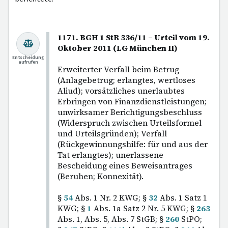
1171. BGH 1 StR 336/11 – Urteil vom 19.
Oktober 2011 (LG München II)
Entscheidung
aufrufen
Erweiterter Verfall beim Betrug
(Anlagebetrug; erlangtes, wertloses
Aliud); vorsätzliches unerlaubtes
Erbringen von Finanzdienstleistungen;
unwirksamer Berichtigungsbeschluss
(Widerspruch zwischen Urteilsformel
und Urteilsgründen); Verfall
(Rückgewinnungshilfe: für und aus der
Tat erlangtes); unerlassene
Bescheidung eines Beweisantrages
(Beruhen; Konnexität).
§
54
Abs. 1 Nr. 2 KWG; §
32
Abs. 1 Satz 1
KWG; §
1
Abs. 1a Satz 2 Nr. 5 KWG; §
263
Abs. 1, Abs. 5, Abs. 7 StGB; §
260
StPO;