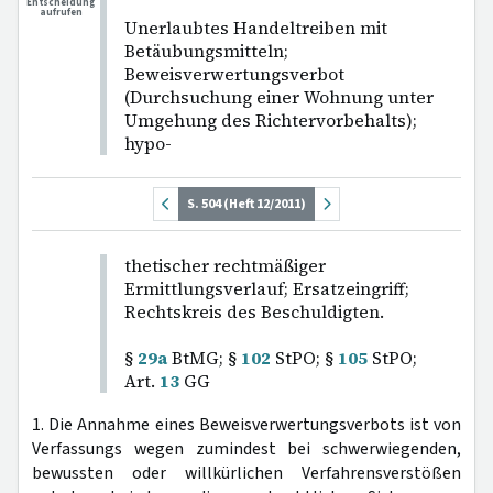
Entscheidung
aufrufen
Unerlaubtes Handeltreiben mit
Betäubungsmitteln;
Beweisverwertungsverbot
(Durchsuchung einer Wohnung unter
Umgehung des Richtervorbehalts);
hypo-
S. 504 (Heft 12/2011)
thetischer rechtmäßiger
Ermittlungsverlauf; Ersatzeingriff;
Rechtskreis des Beschuldigten.
§
29a
BtMG; §
102
StPO; §
105
StPO;
Art.
13
GG
1. Die Annahme eines Beweisverwertungsverbots ist von
Verfassungs wegen zumindest bei schwerwiegenden,
bewussten oder willkürlichen Verfahrensverstößen