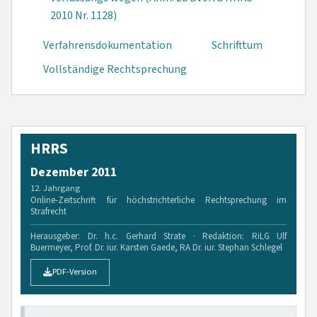
2010 Nr. 1128)
Verfahrensdokumen­tation
Schrifttum
Vollständige Rechtsprechung
HRRS
Dezember 2011
12. Jahrgang
Online-Zeitschrift für höchstrichterliche Rechtsprechung im
Strafrecht
Herausgeber: Dr. h.c. Gerhard Strate · Redaktion: RiLG Ulf
Buermeyer, Prof. Dr. iur. Karsten Gaede, RA Dr. iur. Stephan Schlegel
PDF-Version