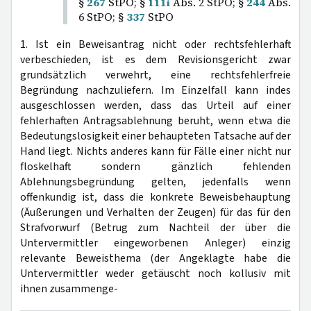
§
267
StPO; §
111i
Abs. 2 StPO; §
244
Abs.
6 StPO; §
337
StPO
1. Ist ein Beweisantrag nicht oder rechtsfehlerhaft
verbeschieden, ist es dem Revisionsgericht zwar
grundsätzlich verwehrt, eine rechtsfehlerfreie
Begründung nachzuliefern. Im Einzelfall kann indes
ausgeschlossen werden, dass das Urteil auf einer
fehlerhaften Antragsablehnung beruht, wenn etwa die
Bedeutungslosigkeit einer behaupteten Tatsache auf der
Hand liegt. Nichts anderes kann für Fälle einer nicht nur
floskelhaft sondern gänzlich fehlenden
Ablehnungsbegründung gelten, jedenfalls wenn
offenkundig ist, dass die konkrete Beweisbehauptung
(Äußerungen und Verhalten der Zeugen) für das für den
Strafvorwurf (Betrug zum Nachteil der über die
Untervermittler eingeworbenen Anleger) einzig
relevante Beweisthema (der Angeklagte habe die
Untervermittler weder getäuscht noch kollusiv mit
ihnen zusammenge-