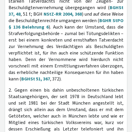
starken Tatverdachts nicht von der Zeugen- zur
Beschuldigtenvernehmung übergegangen wird (
BGHSt
37, 48
, 51 f.; BGH
NStZ-RR 2004, 368
) und auf diese Weise
die Beschuldigtenrechte umgangen werden (
BGHR StPO
§ 136 Belehrung 6
). Auch kann der Umstand, dass die
Strafverfolgungsbehörde – zumal bei Tötungsdelikten –
erst bei einem konkreten und ernsthaften Tatverdacht
zur Vernehmung des Verdächtigen als Beschuldigten
verpflichtet ist, für ihn auch eine schützende Funktion
haben. Denn der Vernommene wird hierdurch nicht
vorschnell mit einem Ermittlungsverfahren überzogen,
das erhebliche nachteilige Konsequenzen für ihn haben
kann (
BGHSt 51, 367
, 372).
2. Gegen einen bis dahin unbescholtenen türkischen
Staatsangehörigen, der seit 1978 in Deutschland lebt
und seit 1981 bei der Stadt München angestellt ist,
drängt sich allein aus dem Umstand, dass er mit dem
Getöteten, welcher auch in München lebte und wie er
Mitglied eines türkischen Volksvereins war, kurz vor
dessen Erschießung als Letzter telefoniert und ihn