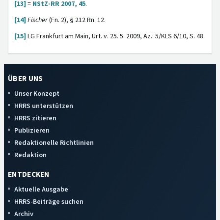
[13]
=
NStZ-RR 2007, 45
.
[14]
Fischer
(Fn. 2), § 212 Rn. 12.
[15]
LG Frankfurt am Main, Urt. v. 25. 5. 2009, Az.: 5/KLS 6/10, S. 48.
ÜBER UNS
Unser Konzept
HRRS unterstützen
HRRS zitieren
Publizieren
Redaktionelle Richtlinien
Redaktion
ENTDECKEN
Aktuelle Ausgabe
HRRS-Beiträge suchen
Archiv