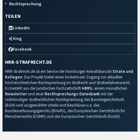
Rechtsprechung
TEILEN
LinkedIn
Xing
Facebook
HRR-STRAFRECHT.DE
HRR-Strafrecht.de ist ein Service der Hamburger Anwaltskanzlei
Strate und
Kollegen
. Das Projekt bietet einen kostenlosen Zugang zur aktuellen
höchstrichterlichen Rechtsprechung im Strafrecht und Strafverfahrensrecht.
Es besteht aus der juristischen Fachzeitschrift
HRRS
, einem monatlichen
Newsletter
und einer
Rechtsprechungs-Datenbank
mit der
vollständigen strafrechtlichen Rechtsprechung des Bundesgerichtshofs
(BGH) und ausgewählter Urteile und Beschlüsse u.a. des
Bundesverfassungsgerichts (BVerfG), des Europäischen Gerichtshofs für
Menschenrechte (EGMR) und des Europäischen Gerichtshofs (EuGH).
Impressum
·
Datenschutz