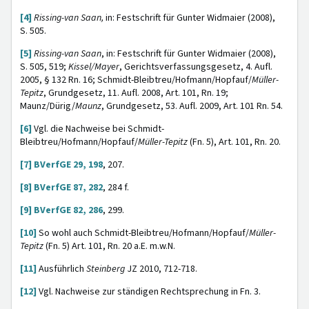
[4]
Rissing-van Saan,
in: Festschrift für Gunter Widmaier (2008),
S. 505.
[5]
Rissing-van Saan
, in: Festschrift für Gunter Widmaier (2008),
S. 505, 519;
Kissel/Mayer
, Gerichtsverfassungsgesetz, 4. Aufl.
2005, § 132 Rn. 16; Schmidt-Bleibtreu/Hofmann/Hopfauf/
Müller-
Tepitz
, Grundgesetz, 11. Aufl. 2008, Art. 101, Rn. 19;
Maunz/Dürig/
Maunz
, Grundgesetz, 53. Aufl. 2009, Art. 101 Rn. 54.
[6]
Vgl. die Nachweise bei Schmidt-
Bleibtreu/Hofmann/Hopfauf/
Müller-Tepitz
(Fn. 5), Art. 101, Rn. 20.
[7]
BVerfGE 29, 198
, 207.
[8]
BVerfGE 87, 282
, 284 f.
[9]
BVerfGE 82, 286
, 299.
[10]
So wohl auch Schmidt-Bleibtreu/Hofmann/Hopfauf/
Müller-
Tepitz
(Fn. 5) Art. 101, Rn. 20 a.E. m.w.N.
[11]
Ausführlich
Steinberg
JZ 2010, 712-718.
[12]
Vgl. Nachweise zur ständigen Rechtsprechung in Fn. 3.