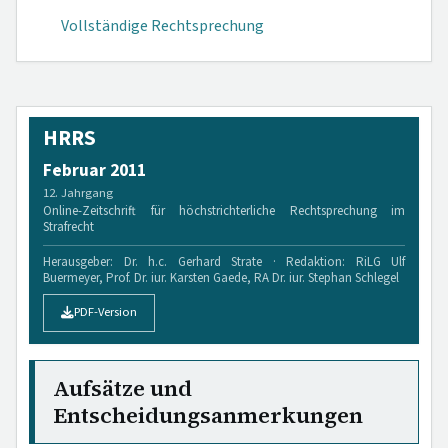
Vollständige Rechtsprechung
HRRS
Februar 2011
12. Jahrgang
Online-Zeitschrift für höchstrichterliche Rechtsprechung im
Strafrecht
Herausgeber: Dr. h.c. Gerhard Strate · Redaktion: RiLG Ulf
Buermeyer, Prof. Dr. iur. Karsten Gaede, RA Dr. iur. Stephan Schlegel
PDF-Version
Aufsätze und
Entscheidungsanmerkungen