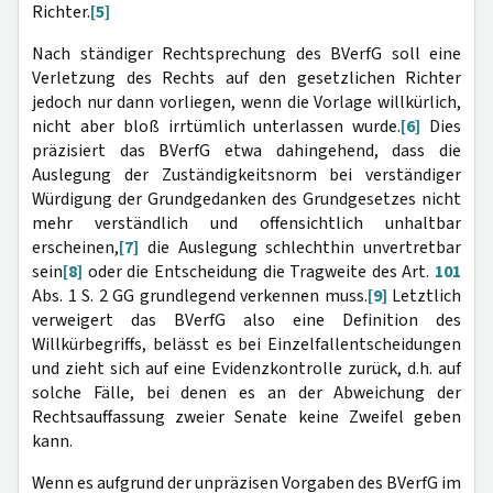
Richter.
[5]
Nach ständiger Rechtsprechung des BVerfG soll eine
Verletzung des Rechts auf den gesetzlichen Richter
jedoch nur dann vorliegen, wenn die Vorlage willkürlich,
nicht aber bloß irrtümlich unterlassen wurde.
[6]
Dies
präzisiert das BVerfG etwa dahingehend, dass die
Auslegung der Zuständigkeitsnorm bei verständiger
Würdigung der Grundgedanken des Grundgesetzes nicht
mehr verständlich und offensichtlich unhaltbar
erscheinen,
[7]
die Auslegung schlechthin unvertretbar
sein
[8]
oder die Entscheidung die Tragweite des Art.
101
Abs. 1 S. 2 GG grundlegend verkennen muss.
[9]
Letztlich
verweigert das BVerfG also eine Definition des
Willkürbegriffs, belässt es bei Einzelfallentscheidungen
und zieht sich auf eine Evidenzkontrolle zurück, d.h. auf
solche Fälle, bei denen es an der Abweichung der
Rechtsauffassung zweier Senate keine Zweifel geben
kann.
Wenn es aufgrund der unpräzisen Vorgaben des BVerfG im