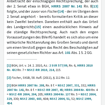
Anbetracht der einschlägigen Rechtsprechung, der auch
der 2. Senat etwa in BGH,
HRRS 2007 Nr. 141
Rn. 8
[13]
folgte, und der zuvor von
Fischer
[14]
- der im Übrigen dem
2. Senat angehört - bereits formulierten Kritik an dieser
kein Zweifel bestehen. Daneben enthält auch das Urteil
des Landgerichts
[15]
einen ausdrücklichen Hinweis auf
die ständige Rechtsprechung. Auch nach den engen
Voraussetzungen des BVerfG handelt es sich also um eine
willkürliche Nichtanrufung des Großen Senats und damit
um einen Verstoß gegen das Recht des Beschuldigten auf
seinen gesetzlichen Richter aus Art.
101
Abs. 1 S. 2 GG.
[1]
BGH, Urt. v. 24. 2. 2010, Az.:
2 StR 577/09
, Rn. 6,
HRRS 2010
Nr. 432
Rn. 7 =
NStZ-RR 2010, 214
, 215.
[2]
Fischer
, StGB, 58. Aufl. (2011), § 212 Rn. 12.
[3]
BGH
HRRS 2007 Nr. 208
, Rn. 8 f. =
NStZ 2007, 331
, 332;
HRRS
2007 Nr. 141
, Rn. 8 f. =
NStZ-RR 2007, 45
;
HRRS 2004 Nr. 430
Rn. 4
=
NStZ-RR 2004, 204
, 205;
HRRS 2004 Nr. 137
Rn. 5 =
NStZ 2004,
329
, 330;
NStZ 2003, 603
, 604;
NStZ 2004, 51
, 52;
NStZ 1999,
454
.