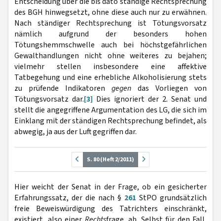
Entscheidung über die bis dato ständige Rechtsprechung
des BGH hinwegsetzt, ohne diese auch nur zu erwähnen.
Nach ständiger Rechtsprechung ist Tötungsvorsatz
nämlich aufgrund der besonders hohen
Tötungshemmschwelle auch bei höchstgefährlichen
Gewalthandlungen nicht ohne weiteres zu bejahen;
vielmehr stellen insbesondere eine affektive
Tatbegehung und eine erhebliche Alkoholisierung stets
zu prüfende Indikatoren
gegen
das Vorliegen von
Tötungsvorsatz dar.
[3]
Dies ignoriert der 2. Senat und
stellt die angegriffene Argumentation des LG, die sich im
Einklang mit der ständigen Rechtsprechung befindet, als
abwegig, ja aus der Luft gegriffen dar.
S. 80 (Heft 2/2011)
Hier weicht der Senat in der Frage, ob ein gesicherter
Erfahrungssatz, der die nach §
261
StPO grundsätzlich
freie Beweiswürdigung des Tatrichters einschränkt,
existiert, also einer
Rechts
frage, ab. Selbst für den Fall,