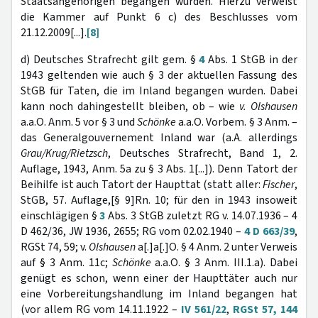
Staatsangehörigen begangen wurden. Hierzu verweist
die Kammer auf Punkt 6 c) des Beschlusses vom
21.12.2009[...].
[8]
d) Deutsches Strafrecht gilt gem. §
4
Abs. 1 StGB in der
1943 geltenden wie auch § 3 der aktuellen Fassung des
StGB für Taten, die im Inland begangen wurden. Dabei
kann noch dahingestellt bleiben, ob – wie
v. Olshausen
a.a.O. Anm. 5 vor § 3 und
Schönke
a.a.O. Vorbem. § 3 Anm. –
das Generalgouvernement Inland war (a.A. allerdings
Grau/Krug/Rietzsch
, Deutsches Strafrecht, Band 1, 2.
Auflage, 1943, Anm. 5a zu § 3 Abs. 1[...]). Denn Tatort der
Beihilfe ist auch Tatort der Haupttat (statt aller:
Fischer
,
StGB, 57. Auflage,[§ 9]Rn. 10; für den in 1943 insoweit
einschlägigen §
3
Abs. 3 StGB zuletzt RG v. 14.07.1936 – 4
D 462/36, JW 1936, 2655; RG vom 02.02.1940 –
4 D 663/39
,
RGSt 74, 59; v.
Olshausen
a[.]a[.]O. § 4 Anm. 2 unter Verweis
auf § 3 Anm. 11c;
Schönke
a.a.O. § 3 Anm. III.1.a). Dabei
genügt es schon, wenn einer der Haupttäter auch nur
eine Vorbereitungshandlung im Inland begangen hat
(vor allem RG vom 14.11.1922 –
IV 561/22
,
RGSt 57, 144