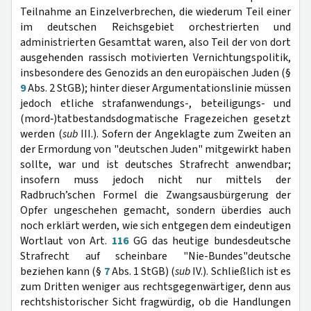
Teilnahme an Einzelverbrechen, die wiederum Teil einer
im deutschen Reichsgebiet orchestrierten und
administrierten Gesamttat waren, also Teil der von dort
ausgehenden rassisch motivierten Vernichtungspolitik,
insbesondere des Genozids an den europäischen Juden (§
9
Abs. 2 StGB); hinter dieser Argumentationslinie müssen
jedoch etliche strafanwendungs-, beteiligungs- und
(mord‑)tatbestandsdogmatische Fragezeichen gesetzt
werden (
sub
III.). Sofern der Angeklagte zum Zweiten an
der Ermordung von "deutschen Juden" mitgewirkt haben
sollte, war und ist deutsches Strafrecht anwendbar;
insofern muss jedoch nicht nur mittels der
Radbruch’schen Formel die Zwangsausbürgerung der
Opfer ungeschehen gemacht, sondern überdies auch
noch erklärt werden, wie sich entgegen dem eindeutigen
Wortlaut von Art.
116
GG das heutige bundesdeutsche
Strafrecht auf scheinbare "Nie-Bundes"deutsche
beziehen kann (§
7
Abs. 1 StGB) (
sub
IV.). Schließlich ist es
zum Dritten weniger aus rechtsgegenwärtiger, denn aus
rechtshistorischer Sicht fragwürdig, ob die Handlungen