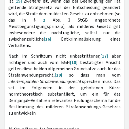
ist.
[15]
Zweitens
ist, wenn das bei Beendigung der Tat
geltende Strafgesetz vor der Entscheidung geändert
wird, die Strafe dem mildesten Gesetz zu entnehmen (so
das in §
2
Abs. 3 StGB angeordnete
Meistbegünstigungsprinzip); als milderes Gesetz gilt
insbesondere die nachträgliche, selbst nur die
zwischenzeitliche
[16]
Entkriminalisierung eines
Verhaltens.
Nach im Schrifttum nicht unbestrittener,
[17]
aber
richtiger und auch vom BGH
[18]
bestätigter Ansicht
gelten diese beiden allgemeinen Grundsätze auch für das
Strafanwendungsrecht,
[19]
so dass man vom
intertemporalen Strafanwendungsrecht
sprechen muss. Das
sei im Folgenden in der gebotenen Kürze
normtheoretisch substantiiert, um ein für das
Demjanjuk-Verfahren relevantes Prüfungsschema für die
Bestimmung des milderen Strafanwendungs-Gesetzes
zu entwickeln.