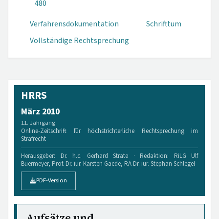
480
Verfahrensdokumen­tation
Schrifttum
Vollständige Rechtsprechung
HRRS
März 2010
11. Jahrgang
Online-Zeitschrift für höchstrichterliche Rechtsprechung im
Strafrecht
Herausgeber: Dr. h.c. Gerhard Strate · Redaktion: RiLG Ulf
Buermeyer, Prof. Dr. iur. Karsten Gaede, RA Dr. iur. Stephan Schlegel
PDF-Version
Aufsätze und