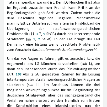
Taten anwendbar war und ist. Dem LG München II ist also
im Ergebnis zuzustimmen. Freilich kann Kritik an der
Begründungstiefe geäußert werden. Zudem weist die
dem Beschluss zugrunde liegende Rechtsmaterie
mannigfaltige Untiefen auf, vor allem im Hinblick auf die
Überlagerung der strafanwendungsrechtlichen
Problematik (§§
3
-7,
9
StGB) durch das intertemporale
Strafrecht (§§
1
,
2
StGB). In der Tat bringt der Fall
Demjanjuk eine bislang wenig beachtete Problematik
zum Vorschein: das
intertemporale Strafanwendungsrecht
.
Um das vor Augen zu führen, gilt es zunächst kurz die
Argumente des LG München darzustellen (
sub
I.), um
dann den insbesondere durch das Rückwirkungsverbot
(Art.
103
Abs. 2 GG) gesetzten Rahmen für die Lösung
intertemporaler strafanwendungsrechtlicher Fragen zu
skizzieren (
sub
II.). Im Anschluss können die drei
möglichen Anknüpfungspunkte für die Begründung der
deutschen Strafgewalt über das sachgegenständliche
Verfahren näher erörtert werden: Nämlich zum Ersten
die Konstruktion eines Inlandstatortes qua der