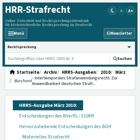
HRR
-Strafrecht
A-
A+
Online-Zeitschrift und Rechtsprechungsdatenbank
für höchstrichterliche Rechtsprechung im Strafrecht
Menü
Newsletter
HRRS durchsuchen
Suchen
Startseite
Archiv
HRRS-Ausgaben
2010
März
- Intertemporales Strafanwendungsrecht: Zur
Burchard
Anwendbarkeit deutschen Strafr...
HRRS-Ausgabe März 2010:
Entscheidungen des BVerfG / EGMR
Hervorzuhebende Entscheidungen des BGH
Materielles Strafrecht