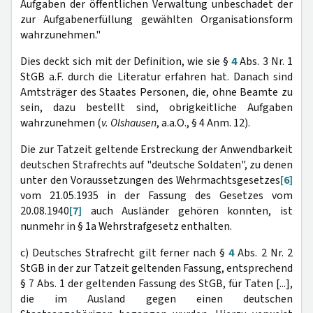
Aufgaben der öffentlichen Verwaltung unbeschadet der
zur Aufgabenerfüllung gewählten Organisationsform
wahrzunehmen."
Dies deckt sich mit der Definition, wie sie §
4
Abs. 3 Nr. 1
StGB a.F. durch die Literatur erfahren hat. Danach sind
Amtsträger des Staates Personen, die, ohne Beamte zu
sein, dazu bestellt sind, obrigkeitliche Aufgaben
wahrzunehmen (
v. Olshausen
, a.a.O., § 4 Anm. 12).
Die zur Tatzeit geltende Erstreckung der Anwendbarkeit
deutschen Strafrechts auf "deutsche Soldaten", zu denen
unter den Voraussetzungen des Wehrmachtsgesetzes
[6]
vom 21.05.1935 in der Fassung des Gesetzes vom
20.08.1940
[7]
auch Ausländer gehören konnten, ist
nunmehr in § 1a Wehrstrafgesetz enthalten.
c) Deutsches Strafrecht gilt ferner nach §
4
Abs. 2 Nr. 2
StGB in der zur Tatzeit geltenden Fassung, entsprechend
§ 7 Abs. 1 der geltenden Fassung des StGB, für Taten [...],
die im Ausland gegen einen deutschen