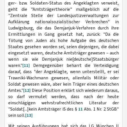
ger- bzw. Soldaten-Status des Angeklagten verweist,
geht die "Amtsträgertheorie" maßgeblich auf die
"Zentrale Stelle der Landesjustizverwaltungen zur
Aufklärung nationalsozialistischer Verbrechen" in
Ludwigsburg, die das Demjanjuk-Verfahren durch ihre
Ermittlungen in Gang gesetzt hat, zurück: "Da die
Tötung von Juden als hohe Aufgabe des deutschen
Staates gesehen worden sei, seien diejenigen, die dabei
eingesetzt waren, deutsche Amtsträger gewesen – auch
wenn sie wie Demjanjuk nie[deutsche]Staatsbürger
waren."
[11]
Demgegenüber beharrt die Verteidigung
darauf, dass "der Angeklagte, wenn unterstellt, er sei
Trawniki-Wachmann gewesen, allenfalls Militär oder
Soldat gewesen wäre, aber kein Träger eines deutschen
Amtes."
[12]
Diese Position erklärt sich wiederum daraus,
so darf vermutet werden, dass nach der heute
einschlägigen wehrstrafrechtlichen Literatur der
"Soldat[...]kein Amtsträger iS des §
11
Abs. 1 Nr. 2 StGB"
sein soll.
[13]
Mit seinen Ausführungen hat sich das LG München II