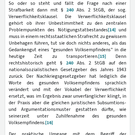
So oder so steht und fällt die Frage nach einer
Strafbarkeit dann mit §
240
Abs. 2 StGB, der sog.
Verwerflichkeitsklausel. Die Verwerflichkeitsklausel
gehört ob ihrer Unbestimmtheit zu den zentralen
Problempunkten des Nötigungstatbestandes
[14]
und
muss in einem rechtsstaatlichen Strafrecht zu gewissem
Unbehagen führen, tut sie doch nichts anderes, als das
Gedankengut eines "gesunden Volksempfindens" in die
heutige Zeit zu transportieren.
[15]
Denn
rechtshistorisch geht §
240
Abs. 2 StGB auf den
nationalsozialistischen Gesetzgeber des Jahres 1943
zurück. Der Nachkriegsgesetzgeber hat lediglich die
Worte des gesunden Volksempfindens sprachlich
verändert und mit der Vokabel der Verwerflichkeit
ersetzt, was im Ergebnis zwar unverfänglicher klingt, in
der Praxis aber die gleichen juristischen Subsumtions-
und Argumentationsmuster gestatten dürfte, wie
seinerzeit unter Zuhilfenahme des gesunden
Volksempfindens.
[16]
Der praktische Umgang mit dem Begriff der