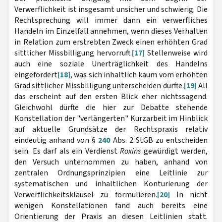
Verwerflichkeit ist insgesamt unsicher und schwierig. Die
Rechtsprechung will immer dann ein verwerfliches
Handeln im Einzelfall annehmen, wenn dieses Verhalten
in Relation zum erstrebten Zweck einen erhöhten Grad
sittlicher Missbilligung hervorruft.
[17]
Stellenweise wird
auch eine soziale Unerträglichkeit des Handelns
eingefordert
[18]
, was sich inhaltlich kaum vom erhöhten
Grad sittlicher Missbilligung unterscheiden dürfte.
[19]
All
das erscheint auf den ersten Blick eher nichtssagend.
Gleichwohl dürfte die hier zur Debatte stehende
Konstellation der "verlängerten" Kurzarbeit im Hinblick
auf aktuelle Grundsätze der Rechtspraxis relativ
eindeutig anhand von §
240
Abs. 2 StGB zu entscheiden
sein. Es darf als ein Verdienst
Roxins
gewürdigt werden,
den Versuch unternommen zu haben, anhand von
zentralen Ordnungsprinzipien eine Leitlinie zur
systematischen und inhaltlichen Konturierung der
Verwerflichkeitsklausel zu formulieren.
[20]
In nicht
wenigen Konstellationen fand auch bereits eine
Orientierung der Praxis an diesen Leitlinien statt.