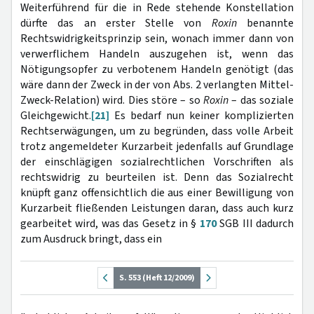
Weiterführend für die in Rede stehende Konstellation
dürfte das an erster Stelle von
Roxin
benannte
Rechtswidrigkeitsprinzip sein, wonach immer dann von
verwerflichem Handeln auszugehen ist, wenn das
Nötigungsopfer zu verbotenem Handeln genötigt (das
wäre dann der Zweck in der von Abs. 2 verlangten Mittel-
Zweck-Relation) wird. Dies störe – so
Roxin
– das soziale
Gleichgewicht.
[21]
Es bedarf nun keiner komplizierten
Rechtserwägungen, um zu begründen, dass volle Arbeit
trotz angemeldeter Kurzarbeit jedenfalls auf Grundlage
der einschlägigen sozialrechtlichen Vorschriften als
rechtswidrig zu beurteilen ist. Denn das Sozialrecht
knüpft ganz offensichtlich die aus einer Bewilligung von
Kurzarbeit fließenden Leistungen daran, dass auch kurz
gearbeitet wird, was das Gesetz in §
170
SGB III dadurch
zum Ausdruck bringt, dass ein
S. 553 (Heft 12/2009)