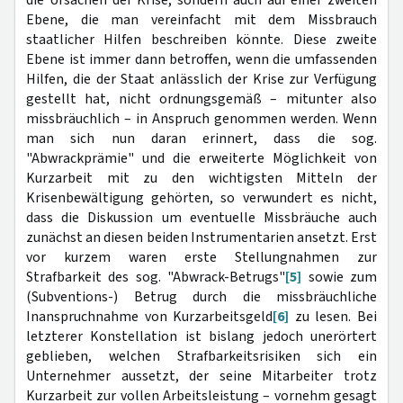
die Ursachen der Krise, sondern auch auf einer zweiten
Ebene, die man vereinfacht mit dem Missbrauch
staatlicher Hilfen beschreiben könnte. Diese zweite
Ebene ist immer dann betroffen, wenn die umfassenden
Hilfen, die der Staat anlässlich der Krise zur Verfügung
gestellt hat, nicht ordnungsgemäß – mitunter also
missbräuchlich – in Anspruch genommen werden. Wenn
man sich nun daran erinnert, dass die sog.
"Abwrackprämie" und die erweiterte Möglichkeit von
Kurzarbeit mit zu den wichtigsten Mitteln der
Krisenbewältigung gehörten, so verwundert es nicht,
dass die Diskussion um eventuelle Missbräuche auch
zunächst an diesen beiden Instrumentarien ansetzt. Erst
vor kurzem waren erste Stellungnahmen zur
Strafbarkeit des sog. "Abwrack-Betrugs"
[5]
sowie zum
(Subventions-) Betrug durch die missbräuchliche
Inanspruchnahme von Kurzarbeitsgeld
[6]
zu lesen. Bei
letzterer Konstellation ist bislang jedoch unerörtert
geblieben, welchen Strafbarkeitsrisiken sich ein
Unternehmer aussetzt, der seine Mitarbeiter trotz
Kurzarbeit zur vollen Arbeitsleistung – vornehm gesagt