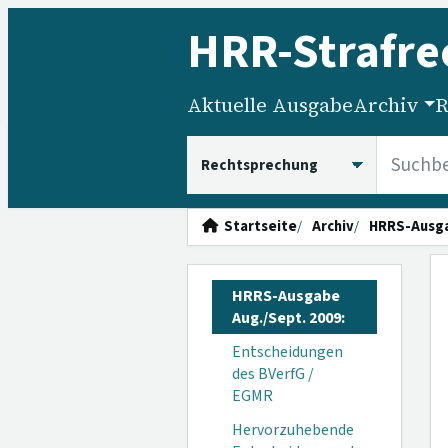
HRR
-Strafre
Aktuelle Ausgabe
Archiv
R
HRRS durchsuchen
Startseite
Archiv
HRRS-Ausg
HRRS-Ausgabe
Aug./Sept. 2009:
Entscheidungen
des BVerfG /
EGMR
Hervorzuhebende