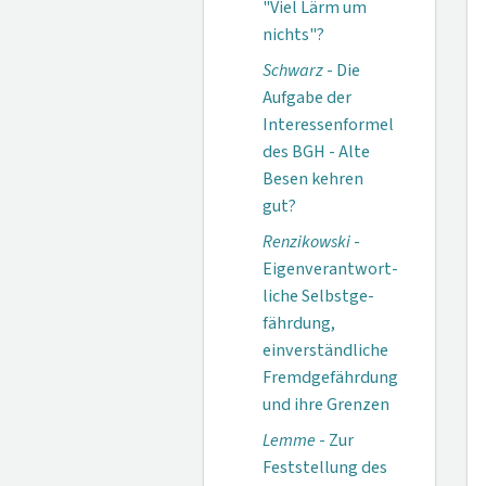
"Viel Lärm um
nichts"?
Schwarz
- Die
Aufgabe der
Interessen­formel
des BGH - Alte
Besen kehren
gut?
Renzikowski
-
Eigenverantwort­
liche Selbstge­
fährdung,
einverständliche
Fremd­gefährdung
und ihre Grenzen
Lemme
- Zur
Feststellung des