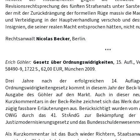
Revisionsrechtsprechung des fünften Strafsenats unter Sarst
der mit der Zurückdrängung der formellen Rüge massiv die Ma
und Verteidigung in der Hauptverhandlung verschob und des
Insignien, die seiner realen Macht entsprochen hätten, nicht n
Rechtsanwalt
Nicolas Becker
, Berlin.
***
Erich Göhler:
Gesetz über Ordnungswidrigkeiten
, 15. Aufl.,
58490-9, 1722 S., 62,00 EUR, München 2009.
Drei Jahre nach der erfolgreichen 14. Aufl
Ordnungswidrigkeitengesetz kommt in diesem Jahr der Beck-Ve
Ausgabe des Göhler auf den Markt. Auch in dieser ne
Kurzkommentars in der Beck-Reihe zeichnet sich das Werk dur
zügig fassbare Erläuterungen aus. Berücksichtigt wurden vom
OWiG durch das 41. StrÄndG zur Bekämpfung der Co
Justizmodernisierungsgesetz und das Bundesschuldenwesenmo
Als Kurzkommentar ist das Buch wieder Richtern, Staatsan