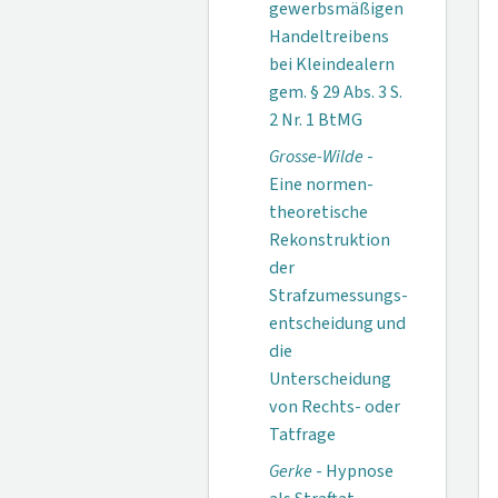
gewerbs­mäßigen
Handel­treibens
bei Klein­dealern
gem. § 29 Abs. 3 S.
2 Nr. 1 BtMG
Grosse-Wilde
-
Eine normen­
theoretische
Rekons­truktion
der
Strafzumessungs­
entscheidung und
die
Unterscheidung
von Rechts- oder
Tatfrage
Gerke
- Hypnose