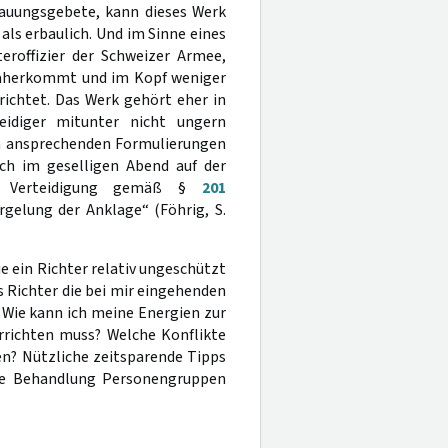
bauungsgebete, kann dieses Werk
e als erbaulich. Und im Sinne eines
eroffizier der Schweizer Armee,
h daherkommt und im Kopf weniger
richtet. Das Werk gehört eher in
eidiger mitunter nicht ungern
 in ansprechenden Formulierungen
ich im geselligen Abend auf der
er Verteidigung gemäß §
201
gelung der Anklage“ (Föhrig, S.
wie ein Richter relativ ungeschützt
ls Richter die bei mir eingehenden
 Wie kann ich meine Energien zur
errichten muss? Welche Konflikte
n? Nützliche zeitsparende Tipps
che Behandlung Personengruppen