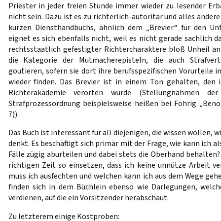
Priester in jeder freien Stunde immer wieder zu lesender Er
nicht sein. Dazu ist es zu richterlich-autoritär und alles ander
kurzen Diensthandbuchs, ähnlich dem „Brevier“ für den Unt
eignet es sich ebenfalls nicht, weil es nicht gerade sachlic
rechtsstaatlich gefestigter Richtercharaktere bloß Unheil an
die Kategorie der Mutmacherepisteln, die auch Strafvert
goutieren, sofern sie dort ihre berufsspezifischen Vorurteile
wieder finden. Das Brevier ist in einem Ton gehalten, den 
Richterakademie verorten würde (Stellungnahmen d
Strafprozessordnung beispielsweise heißen bei Föhrig „Benör
7)).
Das Buch ist interessant für all diejenigen, die wissen wollen, 
denkt. Es beschäftigt sich primär mit der Frage, wie kann ich a
Fälle zügig aburteilen und dabei stets die Oberhand behalten?
richtigen Zeit so einsetzen, dass ich keine unnütze Arbeit v
muss ich ausfechten und welchen kann ich aus dem Wege gehe
finden sich in dem Büchlein ebenso wie Darlegungen, wel
verdienen, auf die ein Vorsitzender herabschaut.
Zu letzterem einige Kostproben: