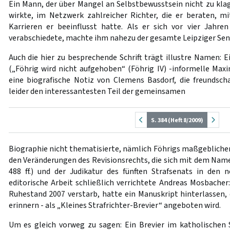
Ein Mann, der über Mangel an Selbstbewusstsein nicht zu klag
wirkte, im Netzwerk zahlreicher Richter, die er beraten, mi
Karrieren er beeinflusst hatte. Als er sich vor vier Jahr
verabschiedete, machte ihm nahezu der gesamte Leipziger Sen
Auch die hier zu besprechende Schrift trägt illustre Namen:
(„Föhrig wird nicht aufgehoben“ (Föhrig IV) -informelle Maxi
eine biografische Notiz von Clemens Basdorf, die freundscha
leider den interessantesten Teil der gemeinsamen
S. 384 (Heft 8/2009)
Biographie nicht thematisierte, nämlich Föhrigs maßgeblichen,
den Veränderungen des Revisionsrechts, die sich mit dem Namen 
488 ff.) und der Judikatur des fünften Strafsenats in den 
editorische Arbeit schließlich verrichtete Andreas Mosbacher:
Ruhestand 2007 verstarb, hatte ein Manuskript hinterlassen,
erinnern - als „Kleines Strafrichter-Brevier“ angeboten wird.
Um es gleich vorweg zu sagen: Ein Brevier im katholischen