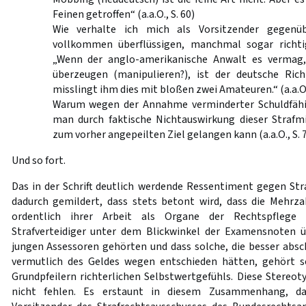
Feinen getroffen“ (a.a.O., S. 60)
Wie verhalte ich mich als Vorsitzender gegenü
vollkommen überflüssigen, manchmal sogar richtig
„Wenn der anglo-amerikanische Anwalt es vermag,
überzeugen (manipulieren?), ist der deutsche Ric
misslingt ihm dies mit bloßen zwei Amateuren.“ (a.a.O.,
Warum wegen der Annahme verminderter Schuldfähig
man durch faktische Nichtauswirkung dieser Strafm
zum vorher angepeilten Ziel gelangen kann (a.a.O., S. 
Und so fort.
Das in der Schrift deutlich werdende Ressentiment gegen Stra
dadurch gemildert, dass stets betont wird, dass die Mehrza
ordentlich ihrer Arbeit als Organe der Rechtspflege
Strafverteidiger unter dem Blickwinkel der Examensnoten
jungen Assessoren gehörten und dass solche, die besser abschn
vermutlich des Geldes wegen entschieden hätten, gehört s
Grundpfeilern richterlichen Selbstwertgefühls. Diese Stereoty
nicht fehlen. Es erstaunt in diesem Zusammenhang, da