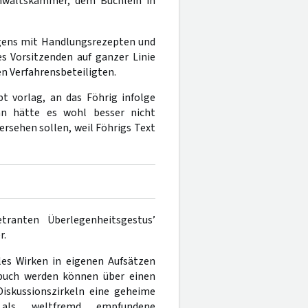
anwaltskammer, dem Büchlein in
gens mit Handlungsrezepten und
s Vorsitzenden auf ganzer Linie
n Verfahrensbeteiligten.
t vorlag, an das Föhrig infolge
an hätte es wohl besser nicht
ersehen sollen, weil Föhrigs Text
ranten Überlegenheitsgestus’
r.
es Wirken in eigenen Aufsätzen
sbuch werden können über einen
iskussionszirkeln eine geheime
 als weltfremd empfundene