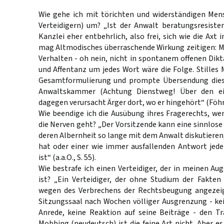
Wie gehe ich mit törichten und widerständigen Men
Verteidigern) um? „Ist der Anwalt beratungsresiste
Kanzlei eher entbehrlich, also frei, sich wie die Axt
mag Altmodisches überraschende Wirkung zeitigen: M
Verhalten - oh nein, nicht in spontanem offenen Dikta
und Affentanz um jedes Wort wäre die Folge. Stilles 
Gesamtformulierung und prompte Übersendung diese
Anwaltskammer (Achtung Dienstweg! Über den ei
dagegen verursacht Ärger dort, wo er hingehört“ (Föhri
Wie beendige ich die Ausübung ihres Fragerechts, wen
die Nerven geht? „Der Vorsitzende kann eine sinnlose 
deren Albernheit so lange mit dem Anwalt diskutieren,
hat oder einer wie immer ausfallenden Antwort je
ist“ (a.a.O., S. 55).
Wie bestrafe ich einen Verteidiger, der in meinen A
ist? „Ein Verteidiger, der ohne Studium der Fakt
wegen des Verbrechens der Rechtsbeugung angezeig
Sitzungssaal nach Wochen völliger Ausgrenzung - ke
Anrede, keine Reaktion auf seine Beiträge - den T
Mobbing (neudeutsch) ist die feine Art nicht. Aber es