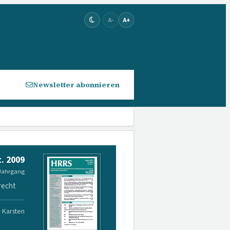
A-
A+
Newsletter abonnieren
. 2009
 Jahrgang
recht
. Karsten