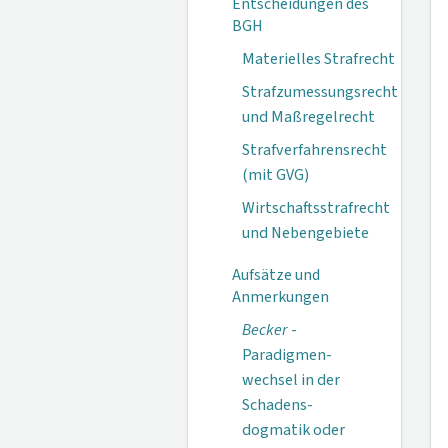
Entscheidungen des
BGH
Materielles Strafrecht
Strafzumessungsrecht
und Maßregelrecht
Strafverfahrensrecht
(mit GVG)
Wirtschaftsstrafrecht
und Nebengebiete
Aufsätze und
Anmerkungen
Becker
-
Paradigmen­
wechsel in der
Schadens­
dogmatik oder