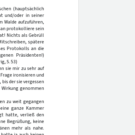
schen (hauptsächlich
nt und/oder in seiner
 im Walde aufzuführen,
an protokolliere sein
t! Nichts als Gebrüll
Mitschreiben, spätere
s Protokolls an die
genen Präsidenten!)
g, S. 53)
n sie mir zu sehr auf
Frage ironisieren und
 bis der sie vergessen
de Wirkung genommen
ugen zu weit gegangen
en eine ganze Kammer
t hatte, verließ den
ine Begrüßung, keine
ränen mehr als nahe.
 hatte ja auch keinen