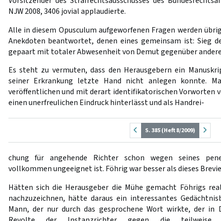
Vorsitzender des Strafrechtsausschusses des Bundesrechts
NJW 2008, 3406 jovial applaudierte.
Alle in diesem Opusculum aufgeworfenen Fragen werden übri
Anekdoten beantwortet, denen eines gemeinsam ist: Sieg de
gepaart mit totaler Abwesenheit von Demut gegenüber andere
Es steht zu vermuten, dass den Herausgebern ein Manuskrip
seiner Erkrankung letzte Hand nicht anlegen konnte. M
veröffentlichen und mit derart identifikatorischen Vorworten v
einen unerfreulichen Eindruck hinterlässt und als Handrei-
S. 385 (Heft 8/2009)
chung für angehende Richter schon wegen seines penet
vollkommen ungeeignet ist. Föhrig war besser als dieses Brevie
Hätten sich die Herausgeber die Mühe gemacht Föhrigs real
nachzuzeichnen, hätte daraus ein interessantes Gedächtni
Mann, der nur durch das gesprochene Wort wirkte, der in D
Revolte der Instanzrichter gegen die teilweise