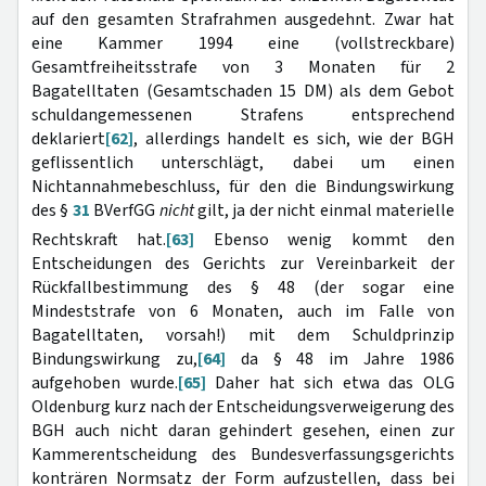
auf den gesamten Strafrahmen ausgedehnt. Zwar hat
eine Kammer 1994 eine (vollstreckbare)
Gesamtfreiheitsstrafe von 3 Monaten für 2
Bagatelltaten (Gesamtschaden 15 DM) als dem Gebot
schuldangemessenen Strafens entsprechend
deklariert
[62]
, allerdings handelt es sich, wie der BGH
geflissentlich unterschlägt, dabei um einen
Nichtannahmebeschluss, für den die Bindungswirkung
des §
31
BVerfGG
nicht
gilt, ja der nicht einmal materielle
Rechtskraft hat.
[63]
Ebenso wenig kommt den
Entscheidungen des Gerichts zur Vereinbarkeit der
Rückfallbestimmung des § 48 (der sogar eine
Mindeststrafe von 6 Monaten, auch im Falle von
Bagatelltaten, vorsah!) mit dem Schuldprinzip
Bindungswirkung zu,
[64]
da § 48 im Jahre 1986
aufgehoben wurde.
[65]
Daher hat sich etwa das OLG
Oldenburg kurz nach der Entscheidungsverweigerung des
BGH auch nicht daran gehindert gesehen, einen zur
Kammerentscheidung des Bundesverfassungsgerichts
konträren Normsatz der Form aufzustellen, dass bei