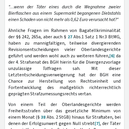
"…wenn der Täter eines durch die Wegnahme zweier
Bierflaschen aus einem Supermarkt begangenen Diebstahls
einen Schaden von nicht mehr als 0,62 Euro verursacht hat?"
Ähnliche Fragen im Rahmen von Bagatellkriminalität
der §§ 242, 265a, aber auch §
27
Abs.1 Satz 1 Nr.3 BtMG,
haben zu mannigfaltigen, teilweise divergierenden
Revisionsentscheidungen vieler Oberlandesgerichte
geführt und werden wohl auch zu weiteren führen,
[6]
da
der 4. Strafsenat des BGH hierin für die Divergenzvorlage
unzulässige
Tat
fragen sah. Mit dieser
Letztentscheidungsverweigerung hat der BGH eine
Chance zur Herstellung von Rechtseinheit und
Fortentwicklung des maßgeblich richterrechtlich
geprägten Strafzumessungsrechts vertan.
Von einem Teil der Oberlandesgerichte werden
Freiheitsstrafen über das gesetzliche Minimum von
einem Monat (§
38
Abs. 2 StGB) hinaus für Straftaten, bei
denen der Erfolgsunwert gegen Null strebt
[7]
, der Täter