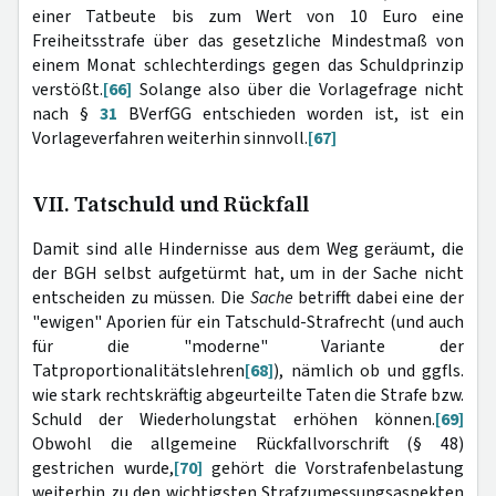
einer Tatbeute bis zum Wert von 10 Euro eine
Freiheitsstrafe über das gesetzliche Mindestmaß von
einem Monat schlechterdings gegen das Schuldprinzip
verstößt.
[66]
Solange also über die Vorlagefrage nicht
nach §
31
BVerfGG entschieden worden ist, ist ein
Vorlageverfahren weiterhin sinnvoll.
[67]
VII. Tatschuld und Rückfall
Damit sind alle Hindernisse aus dem Weg geräumt, die
der BGH selbst aufgetürmt hat, um in der Sache nicht
entscheiden zu müssen. Die
Sache
betrifft dabei eine der
"ewigen" Aporien für ein Tatschuld-Strafrecht (und auch
für die "moderne" Variante der
Tatproportionalitätslehren
[68]
), nämlich ob und ggfls.
wie stark rechtskräftig abgeurteilte Taten die Strafe bzw.
Schuld der Wiederholungstat erhöhen können.
[69]
Obwohl die allgemeine Rückfallvorschrift (§ 48)
gestrichen wurde,
[70]
gehört die Vorstrafenbelastung
weiterhin zu den wichtigsten Strafzumessungsaspekten