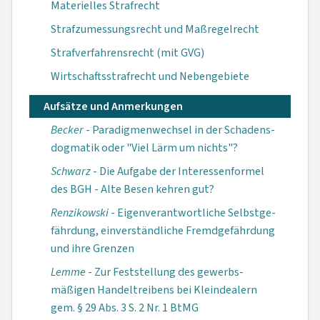
Materielles Strafrecht
Strafzumessungsrecht und Maßregelrecht
Strafverfahrensrecht (mit GVG)
Wirtschaftsstrafrecht und Nebengebiete
Aufsätze und Anmerkungen
Becker
- Paradigmen­wechsel in der Schadens­
dogmatik oder "Viel Lärm um nichts"?
Schwarz
- Die Aufgabe der Interessen­formel
des BGH - Alte Besen kehren gut?
Renzikowski
- Eigenverantwort­liche Selbstge­
fährdung, einverständliche Fremd­gefährdung
und ihre Grenzen
Lemme
- Zur Feststellung des gewerbs­
mäßigen Handel­treibens bei Klein­dealern
gem. § 29 Abs. 3 S. 2 Nr. 1 BtMG