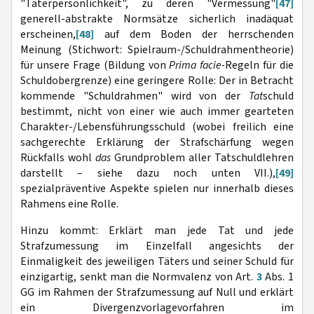
"Täterpersönlichkeit", zu deren "Vermessung"
[47]
generell-abstrakte Normsätze sicherlich inadäquat
erscheinen,
[48]
auf dem Boden der herrschenden
Meinung (Stichwort: Spielraum-/Schuldrahmentheorie)
für unsere Frage (Bildung von
Prima facie-
Regeln für die
Schuldobergrenze) eine geringere Rolle: Der in Betracht
kommende "Schuldrahmen" wird von der
Tat
schuld
bestimmt, nicht von einer wie auch immer gearteten
Charakter-/Lebensführungsschuld (wobei freilich eine
sachgerechte Erklärung der Strafschärfung wegen
Rückfalls wohl
das
Grundproblem aller Tatschuldlehren
darstellt – siehe dazu noch unten VII.),
[49]
spezialpräventive Aspekte spielen nur innerhalb dieses
Rahmens eine Rolle.
Hinzu kommt: Erklärt man jede Tat und jede
Strafzumessung im Einzelfall angesichts der
Einmaligkeit des jeweiligen Täters und seiner Schuld für
einzigartig, senkt man die Normvalenz von Art.
3
Abs. 1
GG im Rahmen der Strafzumessung auf Null und erklärt
ein Divergenzvorlagevorfahren im