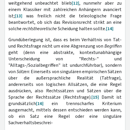
weitgehend unbeachtet blieb
[12]
, nunmehr aber zu
einem Klassiker mit zahlreichen Anhängern avanciert
ist;
[13]
was freilich nicht die teleologische Frage
beantwortet, ob sich das Revisionsrecht strikt an eine
solche
rechtstheoretische
Scheidung halten sollte.
[14]
Grundüberlegung ist, dass es beim Verhältnis von Tat-
und Rechtsfrage nicht um eine Abgrenzung von
Begriffen
geht (denn eine abstrakte, kontextunabhängige
Unterscheidung von "Rechts-" und
"Alltags-/Sozialbegriffen" ist undurchführbar), sondern
von
Sätzen
: Einerseits von singulären empirischen Sätzen
über die außersprachliche Realität (Tatfrage),
andererseits von logischen Allsätzen, die eine Regel
ausdrücken, also Rechtssätzen und Sätzen über die
Sprache der Rechtssätze (Rechtsfrage).
[15]
Damit ist
grundsätzlich
[16]
ein trennscharfes Kriterium
ausgemacht, mittels dessen entschieden werden kann,
ob ein Satz eine Regel oder eine singuläre
Sachverhaltsbeschrei-