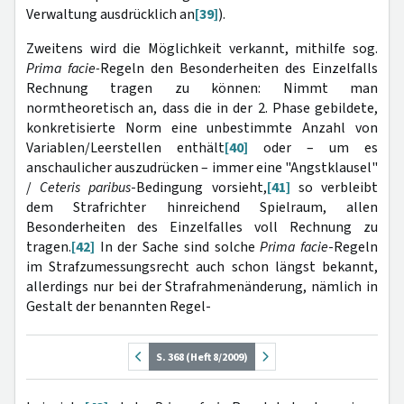
Verwaltung ausdrücklich an
[39]
).
Zweitens wird die Möglichkeit verkannt, mithilfe sog.
Prima facie-
Regeln den Besonderheiten des Einzelfalls
Rechnung tragen zu können: Nimmt man
normtheoretisch an, dass die in der 2. Phase gebildete,
konkretisierte Norm eine unbestimmte Anzahl von
Variablen/Leerstellen enthält
[40]
oder – um es
anschaulicher auszudrücken – immer eine "Angstklausel"
/
Ceteris paribus
-Bedingung vorsieht,
[41]
so verbleibt
dem Strafrichter hinreichend Spielraum, allen
Besonderheiten des Einzelfalles voll Rechnung zu
tragen.
[42]
In der Sache sind solche
Prima facie
-Regeln
im Strafzumessungsrecht auch schon längst bekannt,
allerdings nur bei der Strafrahmenänderung, nämlich in
Gestalt der benannten Regel-
S. 368 (Heft 8/2009)