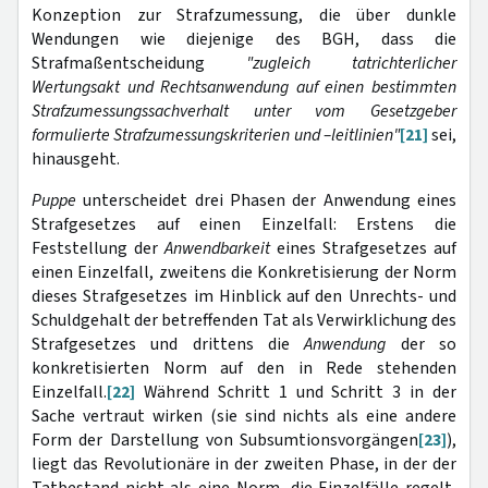
Konzeption zur Strafzumessung, die über dunkle
Wendungen wie diejenige des BGH, dass die
Strafmaßentscheidung
"zugleich tatrichterlicher
Wertungsakt und Rechtsanwendung auf einen bestimmten
Strafzumessungssachverhalt unter vom Gesetzgeber
formulierte Strafzumessungskriterien und –leitlinien"
[21]
sei,
hinausgeht.
Puppe
unterscheidet drei Phasen der Anwendung eines
Strafgesetzes auf einen Einzelfall: Erstens die
Feststellung der
Anwendbarkeit
eines Strafgesetzes auf
einen Einzelfall, zweitens die Konkretisierung der Norm
dieses Strafgesetzes im Hinblick auf den Unrechts- und
Schuldgehalt der betreffenden Tat als Verwirklichung des
Strafgesetzes und drittens die
Anwendung
der so
konkretisierten Norm auf den in Rede stehenden
Einzelfall.
[22]
Während Schritt 1 und Schritt 3 in der
Sache vertraut wirken (sie sind nichts als eine andere
Form der Darstellung von Subsumtionsvorgängen
[23]
),
liegt das Revolutionäre in der zweiten Phase, in der der
Tatbestand nicht als eine Norm, die Einzelfälle regelt,