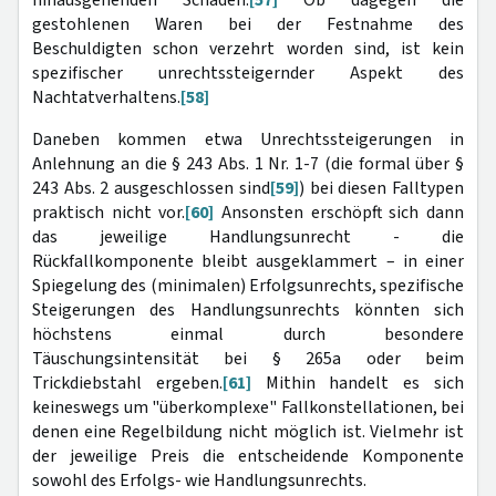
hinausgehenden Schaden.
[57]
Ob dagegen die
gestohlenen Waren bei der Festnahme des
Beschuldigten schon verzehrt worden sind, ist kein
spezifischer unrechtssteigernder Aspekt des
Nachtatverhaltens.
[58]
Daneben kommen etwa Unrechtssteigerungen in
Anlehnung an die § 243 Abs. 1 Nr. 1-7 (die formal über §
243 Abs. 2 ausgeschlossen sind
[59]
) bei diesen Falltypen
praktisch nicht vor.
[60]
Ansonsten erschöpft sich dann
das jeweilige Handlungsunrecht - die
Rückfallkomponente bleibt ausgeklammert – in einer
Spiegelung des (minimalen) Erfolgsunrechts, spezifische
Steigerungen des Handlungsunrechts könnten sich
höchstens einmal durch besondere
Täuschungsintensität bei § 265a oder beim
Trickdiebstahl ergeben.
[61]
Mithin handelt es sich
keineswegs um "überkomplexe" Fallkonstellationen, bei
denen eine Regelbildung nicht möglich ist. Vielmehr ist
der jeweilige Preis die entscheidende Komponente
sowohl des Erfolgs- wie Handlungsunrechts.