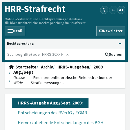
HRR
-Strafrecht
A-
A+
Online-Zeitschrift und Rechtsprechungsdatenbank
für höchstrichterliche Rechtsprechung im Strafrecht
Menü
Newsletter
HRRS durchsuchen
Suchen
Startseite
Archiv
HRRS-Ausgaben
2009
Aug./Sept.
Grosse-
- Eine normen­theoretische Rekons­truktion der
Wilde
Strafzumessungs...
HRRS-Ausgabe Aug./Sept. 2009:
Entscheidungen des BVerfG / EGMR
Hervorzuhebende Entscheidungen des BGH