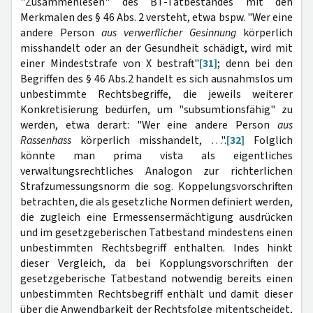
"Zusammenlesen" des BT-Tatbestandes mit den
Merkmalen des § 46 Abs. 2 versteht, etwa bspw. "Wer eine
andere Person
aus verwerflicher Gesinnung
körperlich
misshandelt oder an der Gesundheit schädigt, wird mit
einer Mindeststrafe von X bestraft"
[31]
; denn bei den
Begriffen des § 46 Abs.2 handelt es sich ausnahmslos um
unbestimmte Rechtsbegriffe, die jeweils weiterer
Konkretisierung bedürfen, um "subsumtionsfähig" zu
werden, etwa derart: "Wer eine andere Person
aus
Rassenhass
körperlich misshandelt, …".
[32]
Folglich
könnte man prima vista als eigentliches
verwaltungsrechtliches Analogon zur richterlichen
Strafzumessungsnorm die sog. Koppelungsvorschriften
betrachten, die als gesetzliche Normen definiert werden,
die zugleich eine Ermessensermächtigung ausdrücken
und im gesetzgeberischen Tatbestand mindestens einen
unbestimmten Rechtsbegriff enthalten. Indes hinkt
dieser Vergleich, da bei Kopplungsvorschriften der
gesetzgeberische Tatbestand notwendig bereits einen
unbestimmten Rechtsbegriff enthält und damit dieser
über die Anwendbarkeit der Rechtsfolge mitentscheidet,