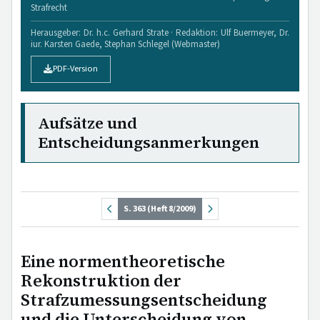
Strafrecht
Herausgeber: Dr. h.c. Gerhard Strate · Redaktion: Ulf Buermeyer, Dr.
iur. Karsten Gaede, Stephan Schlegel (Webmaster)
PDF-Version
Aufsätze und
Entscheidungsanmerkungen
S. 363 (Heft 8/2009)
Eine normentheoretische
Rekonstruktion der
Strafzumessungsentscheidung
und die Unterscheidung von