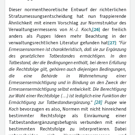
Dieser normentheoretische Entwurf der richterlichen
Strafzumessungsentscheidung hat nun frappierende
Ähnlichkeit mit einem Vorschlag zur Normstruktur des
Verwaltungsermessens von
H.-J. Koch
,
[26]
der freilich
anders als
Puppes
Ideen mehr Beachtung in der
verwaltungsrechtlichen Literatur gefunden hat
[27]
:
"Für
Ermessensnormen ist charakteristisch, daß sie zur Ergänzung
des gesetzlichen Tatbestandes ermächtigen. In den
Tatbestand, der die Bedingungen enthält, bei deren Erfüllung
die Rechtsfolge gilt, gehören auch diejenigen Bedingungen,
die eine Behörde in Wahrnehmung einer
Ermessensermächtigung und in Bindung an den Zweck der
Ermessensermächtigung selbst entwickelt. Die Berechtigung
zur Wahl einer Rechtsfolge (…) ist lediglich eine Funktion der
Ermächtigung zur Tatbestandsergänzung."
[28]
Puppe
wie
Koch
bevorzugen es also, Normen mit nicht hinreichend
bestimmter Rechtsfolge als Einräumung einer
Tatbestandsergänzungsbefugnis verbunden mit einer
bestimmten Rechtsfolge zu interpretieren. Dabei