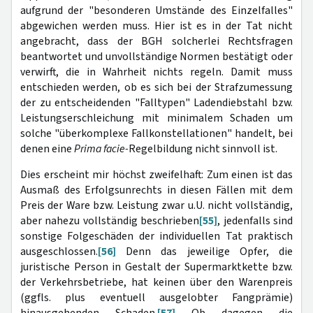
aufgrund der "besonderen Umstände des Einzelfalles"
abgewichen werden muss. Hier ist es in der Tat nicht
angebracht, dass der BGH solcherlei Rechtsfragen
beantwortet und unvollständige Normen bestätigt oder
verwirft, die in Wahrheit nichts regeln. Damit muss
entschieden werden, ob es sich bei der Strafzumessung
der zu entscheidenden "Falltypen" Ladendiebstahl bzw.
Leistungserschleichung mit minimalem Schaden um
solche "überkomplexe Fallkonstellationen" handelt, bei
denen eine
Prima facie-
Regelbildung nicht sinnvoll ist.
Dies erscheint mir höchst zweifelhaft: Zum einen ist das
Ausmaß des Erfolgsunrechts in diesen Fällen mit dem
Preis der Ware bzw. Leistung zwar u.U. nicht vollständig,
aber nahezu vollständig beschrieben
[55]
, jedenfalls sind
sonstige Folgeschäden der individuellen Tat praktisch
ausgeschlossen.
[56]
Denn das jeweilige Opfer, die
juristische Person in Gestalt der Supermarktkette bzw.
der Verkehrsbetriebe, hat keinen über den Warenpreis
(ggfls. plus eventuell ausgelobter Fangprämie)