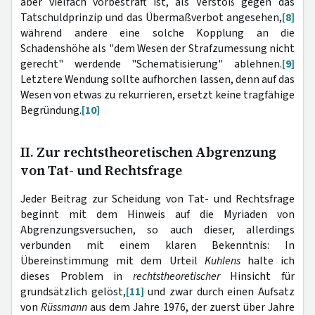
aber vielfach vorbestraft ist, als Verstoß gegen das
Tatschuldprinzip und das Übermaßverbot angesehen,
[8]
während andere eine solche Kopplung an die
Schadenshöhe als "dem Wesen der Strafzumessung nicht
gerecht" werdende "Schematisierung" ablehnen.
[9]
Letztere Wendung sollte aufhorchen lassen, denn auf das
Wesen von etwas zu rekurrieren, ersetzt keine tragfähige
Begründung.
[10]
II. Zur rechtstheoretischen Abgrenzung
von Tat- und Rechtsfrage
Jeder Beitrag zur Scheidung von Tat- und Rechtsfrage
beginnt mit dem Hinweis auf die Myriaden von
Abgrenzungsversuchen, so auch dieser, allerdings
verbunden mit einem klaren Bekenntnis: In
Übereinstimmung mit dem Urteil
Kuhlens
halte ich
dieses Problem in
rechtstheoretischer
Hinsicht für
grundsätzlich gelöst,
[11]
und zwar durch einen Aufsatz
von
Rüssmann
aus dem Jahre 1976, der zuerst über Jahre