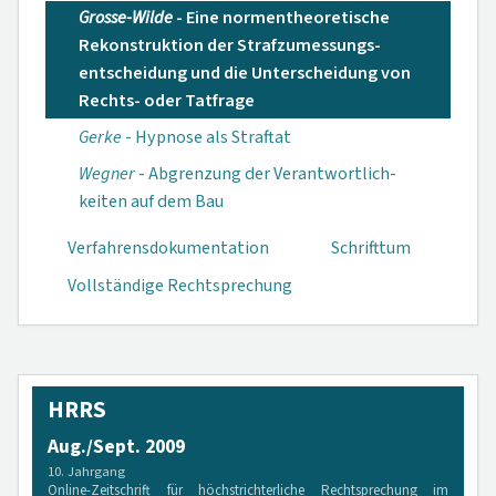
Grosse-Wilde
- Eine normen­theoretische
Rekons­truktion der Strafzumessungs­
entscheidung und die Unterscheidung von
Rechts- oder Tatfrage
Gerke
- Hypnose als Straftat
Wegner
- Abgrenzung der Verant­wortlich­
keiten auf dem Bau
Verfahrensdokumen­tation
Schrifttum
Vollständige Rechtsprechung
HRRS
Aug./Sept. 2009
10. Jahrgang
Online-Zeitschrift für höchstrichterliche Rechtsprechung im