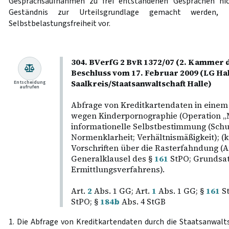
Gesprächsaufnahmen zu frei entstandenen Gesprächen nich
Geständnis zur Urteilsgrundlage gemacht werden, 
Selbstbelastungsfreiheit vor.
304. BVerfG 2 BvR 1372/07 (2. Kammer d
Beschluss vom 17. Februar 2009 (LG Hal
Saalkreis/Staatsanwaltschaft Halle)
Entscheidung
aufrufen
Abfrage von Kreditkartendaten in einem
wegen Kinderpornographie (Operation „
informationelle Selbstbestimmung (Schutz
Normenklarheit; Verhältnismäßigkeit); 
Vorschriften über die Rasterfahndung 
Generalklausel des §
161
StPO; Grundsat
Ermittlungsverfahrens).
Art.
2
Abs. 1 GG; Art.
1
Abs. 1 GG; §
161
St
StPO; §
184b
Abs. 4 StGB
1. Die Abfrage von Kreditkartendaten durch die Staatsanwaltsc