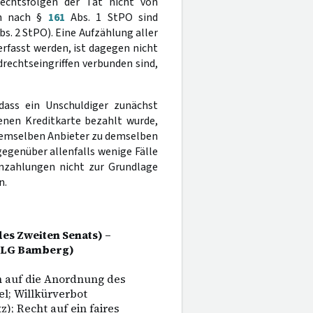
echtsfolgen der Tat nicht von
en nach §
161
Abs. 1 StPO sind
s. 2 StPO). Eine Aufzählung aller
erfasst werden, ist dagegen nicht
rechtseingriffen verbunden sind,
dass ein Unschuldiger zunächst
enen Kreditkarte bezahlt wurde,
 demselben Anbieter zu demselben
gegenüber allenfalls wenige Fälle
enzahlungen nicht zur Grundlage
n.
es Zweiten Senats) –
/LG Bamberg)
n auf die Anordnung des
l; Willkürverbot
z); Recht auf ein faires