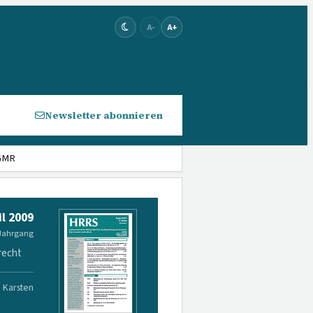
A-
A+
Newsletter abonnieren
EGMR
il 2009
 Jahrgang
recht
. Karsten