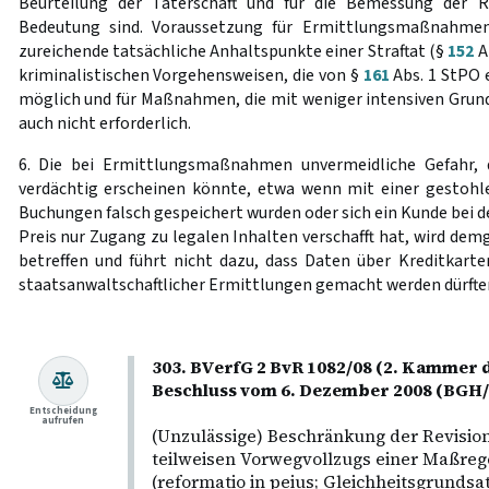
Beurteilung der Täterschaft und für die Bemessung der R
Bedeutung sind. Voraussetzung für Ermittlungsmaßnahm
zureichende tatsächliche Anhaltspunkte einer Straftat (§
152
Ab
kriminalistischen Vorgehensweisen, die von §
161
Abs. 1 StPO 
möglich und für Maßnahmen, die mit weniger intensiven Grund
auch nicht erforderlich.
6. Die bei Ermittlungsmaßnahmen unvermeidliche Gefahr, 
verdächtig erscheinen könnte, etwa wenn mit einer gestohl
Buchungen falsch gespeichert wurden oder sich ein Kunde bei
Preis nur Zugang zu legalen Inhalten verschafft hat, wird dem
betreffen und führt nicht dazu, dass Daten über Kreditkart
staatsanwaltschaftlicher Ermittlungen gemacht werden dürfte
303. BVerfG 2 BvR 1082/08 (2. Kammer d
Beschluss vom 6. Dezember 2008 (BGH
Entscheidung
aufrufen
(Unzulässige) Beschränkung der Revisio
teilweisen Vorwegvollzugs einer Maßrege
(reformatio in peius; Gleichheitsgrundsat