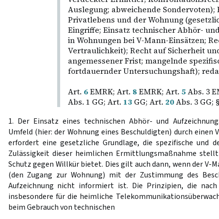
Auslegung; abweichende Sondervoten); 
Privatlebens und der Wohnung (gesetzli
Eingriffe; Einsatz technischer Abhör- un
in Wohnungen bei V-Mann-Einsätzen; Re
Vertraulichkeit); Recht auf Sicherheit un
angemessener Frist; mangelnde spezifi
fortdauernder Untersuchungshaft); redak
Art.
6
EMRK; Art.
8
EMRK; Art.
5
Abs. 3 E
Abs. 1 GG; Art.
13
GG; Art.
20
Abs. 3 GG; 
1. Der Einsatz eines technischen Abhör- und Aufzeichnungs
Umfeld (hier: der Wohnung eines Beschuldigten) durch einen
erfordert eine gesetzliche Grundlage, die spezifische und d
Zulässigkeit dieser heimlichen Ermittlungsmaßnahme stellt
Schutz gegen Willkür bietet. Dies gilt auch dann, wenn der V-
(den Zugang zur Wohnung) mit der Zustimmung des Beschu
Aufzeichnung nicht informiert ist. Die Prinzipien, die na
insbesondere für die heimliche Telekommunikationsüberwach
beim Gebrauch von technischen