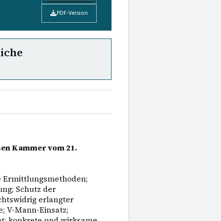
PDF-Version
liche
oßen Kammer vom 21.
he Ermittlungsmethoden;
ng; Schutz der
chtswidrig erlangter
e; V-Mann-Einsatz;
ht; konkrete und wirksame