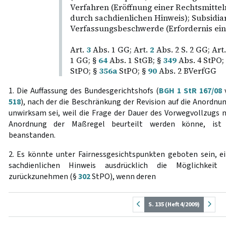
Verfahren (Eröffnung einer Rechtsmitt
durch sachdienlichen Hinweis); Subsidiar
Verfassungsbeschwerde (Erfordernis ei
Art.
3
Abs. 1 GG; Art.
2
Abs. 2 S. 2 GG; Art
1 GG; §
64
Abs. 1 StGB; §
349
Abs. 4 StPO;
StPO; §
356a
StPO; §
90
Abs. 2 BVerfGG
1. Die Auffassung des Bundesgerichtshofs (
BGH 1 StR 167/08
v
518
), nach der die Beschränkung der Revision auf die Anordnu
unwirksam sei, weil die Frage der Dauer des Vorwegvollzugs n
Anordnung der Maßregel beurteilt werden könne, ist v
beanstanden.
2. Es könnte unter Fairnessgesichtspunkten geboten sein, ei
sachdienlichen Hinweis ausdrücklich die Möglichkeit
zurückzunehmen (§
302
StPO), wenn deren
S. 135 (Heft 4/2009)