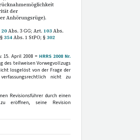
elrücknahmemöglichkeit
ität der
ner Anhörungsrüge).
.
20
Abs. 3 GG; Art.
103
Abs.
 §
354
Abs. 1 StPO; §
302
. 15. April 2008 =
HRRS 2008 Nr.
ng des teilweisen Vorwegvollzugs
icht losgelöst von der Frage der
erfassungsrechtlich nicht zu
nen Revisionsführer durch einen
 zu eröffnen, seine Revision