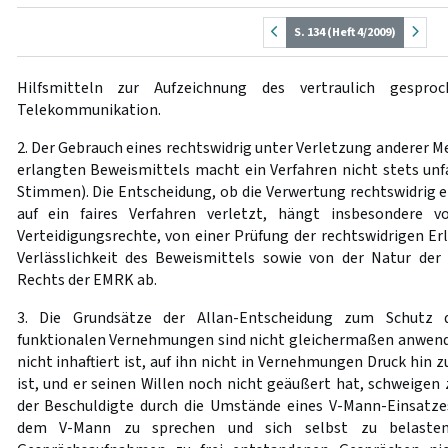
S. 134 (Heft 4/2009)
Hilfsmitteln zur Aufzeichnung des vertraulich gespr
Telekommunikation.
2. Der Gebrauch eines rechtswidrig unter Verletzung anderer M
erlangten Beweismittels macht ein Verfahren nicht stets unfa
Stimmen). Die Entscheidung, ob die Verwertung rechtswidrig 
auf ein faires Verfahren verletzt, hängt insbesondere 
Verteidigungsrechte, von einer Prüfung der rechtswidrigen Er
Verlässlichkeit des Beweismittels sowie von der Natur der
Rechts der EMRK ab.
3. Die Grundsätze der Allan-Entscheidung zum Schutz de
funktionalen Vernehmungen sind nicht gleichermaßen anwend
nicht inhaftiert ist, auf ihn nicht in Vernehmungen Druck hin
ist, und er seinen Willen noch nicht geäußert hat, schweigen 
der Beschuldigte durch die Umstände eines V-Mann-Einsatze
dem V-Mann zu sprechen und sich selbst zu belasten