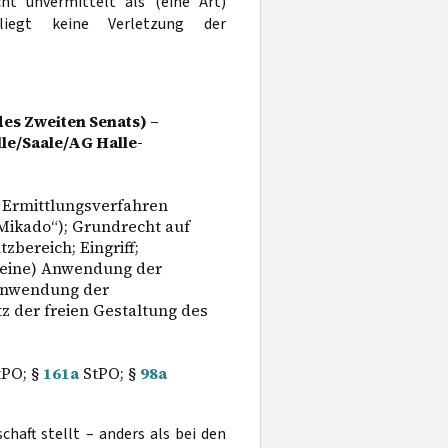
t unvermittelt als (eine Art)
liegt keine Verletzung der
es Zweiten Senats) –
le/Saale/AG Halle-
 Ermittlungsverfahren
Mikado“); Grundrecht auf
bereich; Eingriff;
(keine) Anwendung der
(Anwendung der
z der freien Gestaltung des
PO; §
161a
StPO; §
98a
haft stellt – anders als bei den