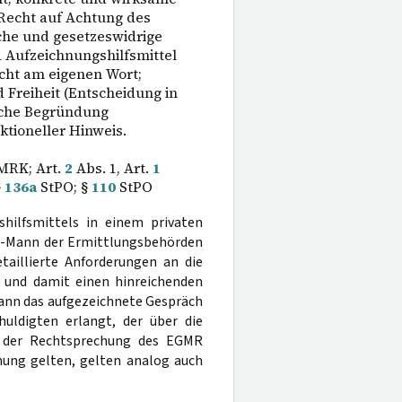
Recht auf Achtung des
che und gesetzeswidrige
d Aufzeichnungshilfsmittel
cht am eigenen Wort;
d Freiheit (Entscheidung in
sche Begründung
tioneller Hinweis.
MRK; Art.
2
Abs. 1, Art.
1
§
136a
StPO; §
110
StPO
hilfsmittels in einem privaten
 V-Mann der Ermittlungsbehörden
etaillierte Anforderungen an die
 und damit einen hinreichenden
Mann das aufgezeichnete Gespräch
ldigten erlangt, der über die
ch der Rechtsprechung des EGMR
ung gelten, gelten analog auch