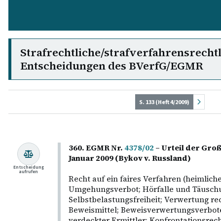
Strafrechtliche/strafverfahrensrecht
Entscheidungen des BVerfG/EGMR
S. 133 (Heft 4/2009)
360. EGMR Nr.
4378/02
– Urteil der Gr
Januar 2009 (Bykov v. Russland)
Entscheidung
aufrufen
Recht auf ein faires Verfahren (heimlic
Umgehungsverbot; Hörfalle und Täuschu
Selbstbelastungsfreiheit; Verwertung re
Beweismittel; Beweisverwertungsverbot
verdeckter Ermittler; Konfrontationsrec