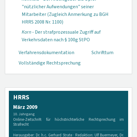
"nützlicher Aufwendungen" seiner
Mitarbeiter (Zugleich Anmerkung zu BGH
HRRS 2008 Nr. 1100)
Korn
- Der strafprozessuale Zugriff auf
Verkehrsdaten nach § 100g StPO
Verfahrensdokumen­tation
Schrifttum
Vollständige Rechtsprechung
HRRS
März 2009
10. Jahrgang
Online-Zeitschrift für höchstrichterliche Rechtsprechung im
Strafrecht
Herausgeber: Dr. h.c. Gerhard Strate · Redaktion: Ulf Buermeyer, Dr.