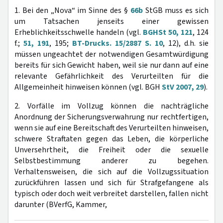
1. Bei den „Nova“ im Sinne des §
66b
StGB muss es sich
um Tatsachen jenseits einer gewissen
Erheblichkeitsschwelle handeln (vgl.
BGHSt 50, 121
, 124
f.;
51, 191
, 195;
BT-Drucks. 15/2887 S. 10
, 12), d.h. sie
müssen ungeachtet der notwendigen Gesamtwürdigung
bereits für sich Gewicht haben, weil sie nur dann auf eine
relevante Gefährlichkeit des Verurteilten für die
Allgemeinheit hinweisen können (vgl. BGH
StV 2007, 29
).
2. Vorfälle im Vollzug können die nachträgliche
Anordnung der Sicherungsverwahrung nur rechtfertigen,
wenn sie auf eine Bereitschaft des Verurteilten hinweisen,
schwere Straftaten gegen das Leben, die körperliche
Unversehrtheit, die Freiheit oder die sexuelle
Selbstbestimmung anderer zu begehen.
Verhaltensweisen, die sich auf die Vollzugssituation
zurückführen lassen und sich für Strafgefangene als
typisch oder doch weit verbreitet darstellen, fallen nicht
darunter (BVerfG, Kammer,