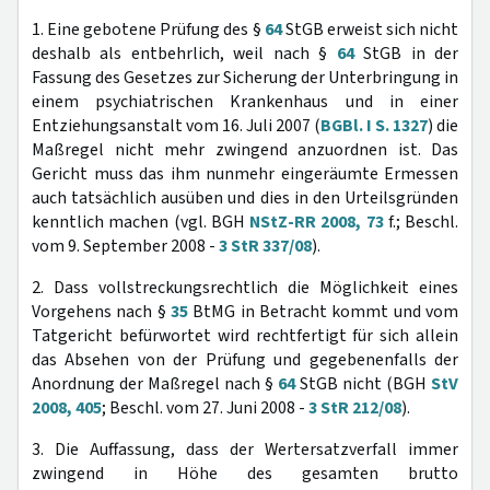
1. Eine gebotene Prüfung des §
64
StGB erweist sich nicht
deshalb als entbehrlich, weil nach §
64
StGB in der
Fassung des Gesetzes zur Sicherung der Unterbringung in
einem psychiatrischen Krankenhaus und in einer
Entziehungsanstalt vom 16. Juli 2007 (
BGBl. I S. 1327
) die
Maßregel nicht mehr zwingend anzuordnen ist. Das
Gericht muss das ihm nunmehr eingeräumte Ermessen
auch tatsächlich ausüben und dies in den Urteilsgründen
kenntlich machen (vgl. BGH
NStZ-RR 2008, 73
f.; Beschl.
vom 9. September 2008 -
3 StR 337/08
).
2. Dass vollstreckungsrechtlich die Möglichkeit eines
Vorgehens nach §
35
BtMG in Betracht kommt und vom
Tatgericht befürwortet wird rechtfertigt für sich allein
das Absehen von der Prüfung und gegebenenfalls der
Anordnung der Maßregel nach §
64
StGB nicht (BGH
StV
2008, 405
; Beschl. vom 27. Juni 2008 -
3 StR 212/08
).
3. Die Auffassung, dass der Wertersatzverfall immer
zwingend in Höhe des gesamten brutto