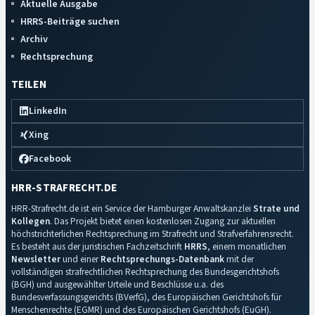
Aktuelle Ausgabe
HRRS-Beiträge suchen
Archiv
Rechtsprechung
TEILEN
LinkedIn
Xing
Facebook
HRR-STRAFRECHT.DE
HRR-Strafrecht.de ist ein Service der Hamburger Anwaltskanzlei
Strate und
Kollegen
. Das Projekt bietet einen kostenlosen Zugang zur aktuellen
höchstrichterlichen Rechtsprechung im Strafrecht und Strafverfahrensrecht.
Es besteht aus der juristischen Fachzeitschrift
HRRS
, einem monatlichen
Newsletter
und einer
Rechtsprechungs-Datenbank
mit der
vollständigen strafrechtlichen Rechtsprechung des Bundesgerichtshofs
(BGH) und ausgewählter Urteile und Beschlüsse u.a. des
Bundesverfassungsgerichts (BVerfG), des Europäischen Gerichtshofs für
Menschenrechte (EGMR) und des Europäischen Gerichtshofs (EuGH).