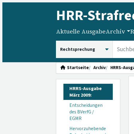
HRR
-Strafre
Aktuelle Ausgabe
Archiv
R
HRRS durchsuchen
Startseite
Archiv
HRRS-Ausg
HRRS-Ausgabe
März 2009:
Entscheidungen
des BVerfG /
EGMR
Hervorzuhebende