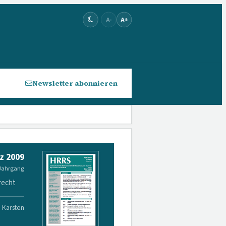
A-
A+
Newsletter abonnieren
z 2009
 Jahrgang
recht
. Karsten