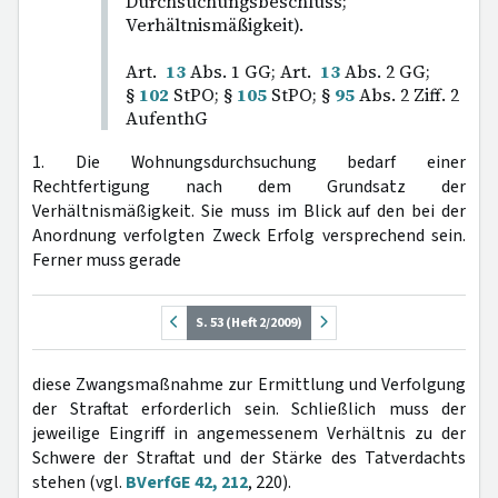
Durchsuchungsbeschluss;
Verhältnismäßigkeit).
Art.
13
Abs. 1 GG; Art.
13
Abs. 2 GG;
§
102
StPO; §
105
StPO; §
95
Abs. 2 Ziff. 2
AufenthG
1. Die Wohnungsdurchsuchung bedarf einer
Rechtfertigung nach dem Grundsatz der
Verhältnismäßigkeit. Sie muss im Blick auf den bei der
Anordnung verfolgten Zweck Erfolg versprechend sein.
Ferner muss gerade
S. 53 (Heft 2/2009)
diese Zwangsmaßnahme zur Ermittlung und Verfolgung
der Straftat erforderlich sein. Schließlich muss der
jeweilige Eingriff in angemessenem Verhältnis zu der
Schwere der Straftat und der Stärke des Tatverdachts
stehen (vgl.
BVerfGE 42, 212
, 220).