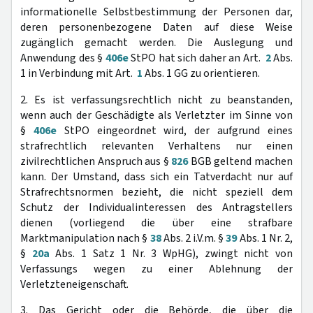
informationelle Selbstbestimmung der Personen dar,
deren personenbezogene Daten auf diese Weise
zugänglich gemacht werden. Die Auslegung und
Anwendung des §
406e
StPO hat sich daher an Art.
2
Abs.
1 in Verbindung mit Art.
1
Abs. 1 GG zu orientieren.
2. Es ist verfassungsrechtlich nicht zu beanstanden,
wenn auch der Geschädigte als Verletzter im Sinne von
§
406e
StPO eingeordnet wird, der aufgrund eines
strafrechtlich relevanten Verhaltens nur einen
zivilrechtlichen Anspruch aus §
826
BGB geltend machen
kann. Der Umstand, dass sich ein Tatverdacht nur auf
Strafrechtsnormen bezieht, die nicht speziell dem
Schutz der Individualinteressen des Antragstellers
dienen (vorliegend die über eine strafbare
Marktmanipulation nach §
38
Abs. 2 i.V.m. §
39
Abs. 1 Nr. 2,
§
20a
Abs. 1 Satz 1 Nr. 3 WpHG), zwingt nicht von
Verfassungs wegen zu einer Ablehnung der
Verletzteneigenschaft.
3. Das Gericht oder die Behörde, die über die