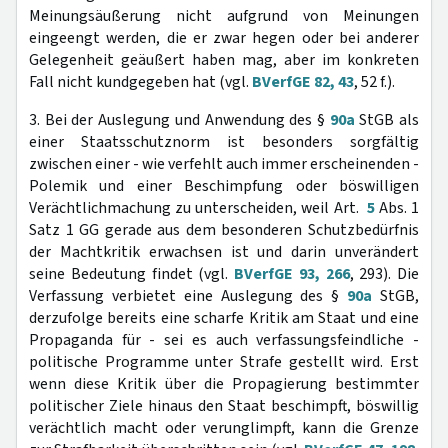
Meinungsäußerung nicht aufgrund von Meinungen
eingeengt werden, die er zwar hegen oder bei anderer
Gelegenheit geäußert haben mag, aber im konkreten
Fall nicht kundgegeben hat (vgl.
BVerfGE 82, 43
, 52 f.).
3. Bei der Auslegung und Anwendung des §
90a
StGB als
einer Staatsschutznorm ist besonders sorgfältig
zwischen einer - wie verfehlt auch immer erscheinenden -
Polemik und einer Beschimpfung oder böswilligen
Verächtlichmachung zu unterscheiden, weil Art.
5
Abs. 1
Satz 1 GG gerade aus dem besonderen Schutzbedürfnis
der Machtkritik erwachsen ist und darin unverändert
seine Bedeutung findet (vgl.
BVerfGE 93, 266
, 293). Die
Verfassung verbietet eine Auslegung des §
90a
StGB,
derzufolge bereits eine scharfe Kritik am Staat und eine
Propaganda für - sei es auch verfassungsfeindliche -
politische Programme unter Strafe gestellt wird. Erst
wenn diese Kritik über die Propagierung bestimmter
politischer Ziele hinaus den Staat beschimpft, böswillig
verächtlich macht oder verunglimpft, kann die Grenze