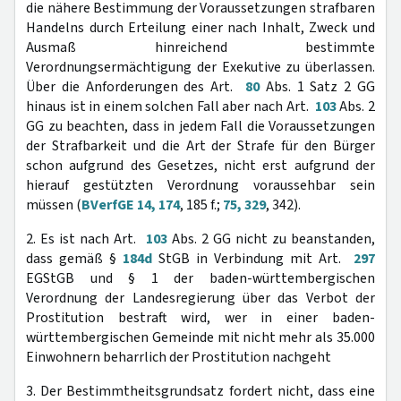
die nähere Bestimmung der Voraussetzungen strafbaren
Handelns durch Erteilung einer nach Inhalt, Zweck und
Ausmaß hinreichend bestimmte
Verordnungsermächtigung der Exekutive zu überlassen.
Über die Anforderungen des Art.
80
Abs. 1 Satz 2 GG
hinaus ist in einem solchen Fall aber nach Art.
103
Abs. 2
GG zu beachten, dass in jedem Fall die Voraussetzungen
der Strafbarkeit und die Art der Strafe für den Bürger
schon aufgrund des Gesetzes, nicht erst aufgrund der
hierauf gestützten Verordnung voraussehbar sein
müssen (
BVerfGE 14, 174
, 185 f.;
75, 329
, 342).
2. Es ist nach Art.
103
Abs. 2 GG nicht zu beanstanden,
dass gemäß §
184d
StGB in Verbindung mit Art.
297
EGStGB und § 1 der baden-württembergischen
Verordnung der Landesregierung über das Verbot der
Prostitution bestraft wird, wer in einer baden-
württembergischen Gemeinde mit nicht mehr als 35.000
Einwohnern beharrlich der Prostitution nachgeht
3. Der Bestimmtheitsgrundsatz fordert nicht, dass eine