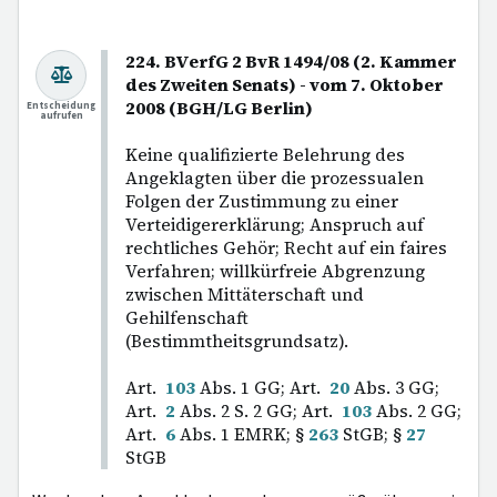
224. BVerfG 2 BvR 1494/08 (2. Kammer
des Zweiten Senats) - vom 7. Oktober
2008 (BGH/LG Berlin)
Entscheidung
aufrufen
Keine qualifizierte Belehrung des
Angeklagten über die prozessualen
Folgen der Zustimmung zu einer
Verteidigererklärung; Anspruch auf
rechtliches Gehör; Recht auf ein faires
Verfahren; willkürfreie Abgrenzung
zwischen Mittäterschaft und
Gehilfenschaft
(Bestimmtheitsgrundsatz).
Art.
103
Abs. 1 GG; Art.
20
Abs. 3 GG;
Art.
2
Abs. 2 S. 2 GG; Art.
103
Abs. 2 GG;
Art.
6
Abs. 1 EMRK; §
263
StGB; §
27
StGB