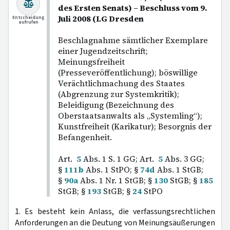
des Ersten Senats) – Beschluss vom 9.
Juli 2008 (LG Dresden
Entscheidung
aufrufen
Beschlagnahme sämtlicher Exemplare
einer Jugendzeitschrift;
Meinungsfreiheit
(Presseveröffentlichung); böswillige
Verächtlichmachung des Staates
(Abgrenzung zur Systemkritik);
Beleidigung (Bezeichnung des
Oberstaatsanwalts als „Systemling“);
Kunstfreiheit (Karikatur); Besorgnis der
Befangenheit.
Art.
5
Abs. 1 S. 1 GG; Art.
5
Abs. 3 GG;
§
111b
Abs. 1 StPO; §
74d
Abs. 1 StGB;
§
90a
Abs. 1 Nr. 1 StGB; §
130
StGB; §
185
StGB; §
193
StGB; §
24
StPO
1. Es besteht kein Anlass, die verfassungsrechtlichen
Anforderungen an die Deutung von Meinungsäußerungen