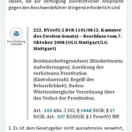
lassen, die zur Verfolgung zivilrechtlicher Ansprüche
gegen den Beschwerdeführer dringend erforderlich sind.
222. BVerfG 2 BvR 1101/08 (2. Kammer
des Zweiten Senats) – Beschluss vom 7.
Oktober 2008 (OLG Stuttgart/LG
Entscheidung
aufrufen
Stuttgart)
Bestimmtheitsgrundsatz (Blankettnorm;
Anforderungen); Ausübung der
verbotenen Prostitution
(Einwohnerzahl; Begriff der
Beharrlichkeit); Baden-
Württembergische Verordnung über
das Verbot der Prostitution.
Art.
103
Abs. 2 GG; §
184d
StGB; §
27
StGB; Art.
297
EGStGB; § 1 ProstVO BW
1. Es ist dem Gesetzgeber nicht ausnahmslos verwehrt,