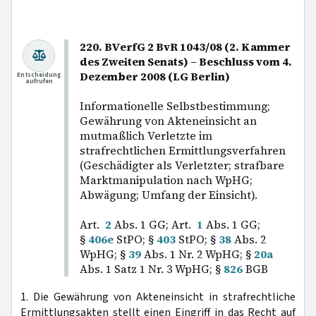
220. BVerfG 2 BvR 1043/08 (2. Kammer
des Zweiten Senats) – Beschluss vom 4.
Dezember 2008 (LG Berlin)
Entscheidung
aufrufen
Informationelle Selbstbestimmung;
Gewährung von Akteneinsicht an
mutmaßlich Verletzte im
strafrechtlichen Ermittlungsverfahren
(Geschädigter als Verletzter; strafbare
Marktmanipulation nach WpHG;
Abwägung; Umfang der Einsicht).
Art.
2
Abs. 1 GG; Art.
1
Abs. 1 GG;
§
406e
StPO; §
403
StPO; §
38
Abs. 2
WpHG; §
39
Abs. 1 Nr. 2 WpHG; §
20a
Abs. 1 Satz 1 Nr. 3 WpHG; §
826
BGB
1. Die Gewährung von Akteneinsicht in strafrechtliche
Ermittlungsakten stellt einen Eingriff in das Recht auf