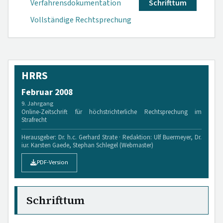
Verfahrensdokumen­tation
Schrifttum
Vollständige Rechtsprechung
HRRS
Februar 2008
9. Jahrgang
Online-Zeitschrift für höchstrichterliche Rechtsprechung im
Strafrecht
Herausgeber: Dr. h.c. Gerhard Strate · Redaktion: Ulf Buermeyer, Dr.
iur. Karsten Gaede, Stephan Schlegel (Webmaster)
PDF-Version
Schrifttum