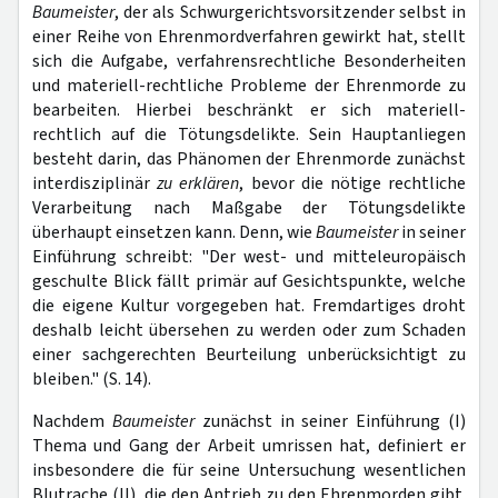
Baumeister
, der als Schwurgerichtsvorsitzender selbst in
einer Reihe von Ehrenmordverfahren gewirkt hat, stellt
sich die Aufgabe, verfahrensrechtliche Besonderheiten
und materiell-rechtliche Probleme der Ehrenmorde zu
bearbeiten. Hierbei beschränkt er sich materiell-
rechtlich auf die Tötungsdelikte. Sein Hauptanliegen
besteht darin, das Phänomen der Ehrenmorde zunächst
interdisziplinär
zu erklären
, bevor die nötige rechtliche
Verarbeitung nach Maßgabe der Tötungsdelikte
überhaupt einsetzen kann. Denn, wie
Baumeister
in seiner
Einführung schreibt: "Der west- und mitteleuropäisch
geschulte Blick fällt primär auf Gesichtspunkte, welche
die eigene Kultur vorgegeben hat. Fremdartiges droht
deshalb leicht übersehen zu werden oder zum Schaden
einer sachgerechten Beurteilung unberücksichtigt zu
bleiben." (S. 14).
Nachdem
Baumeister
zunächst in seiner Einführung (I)
Thema und Gang der Arbeit umrissen hat, definiert er
insbesondere die für seine Untersuchung wesentlichen
Blutrache (II), die den Antrieb zu den Ehrenmorden gibt.