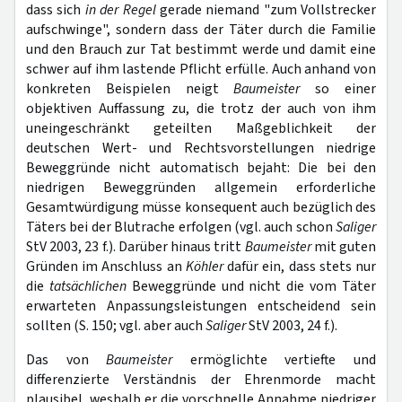
dass sich
in der Regel
gerade niemand "zum Vollstrecker
aufschwinge", sondern dass der Täter durch die Familie
und den Brauch zur Tat bestimmt werde und damit eine
schwer auf ihm lastende Pflicht erfülle. Auch anhand von
konkreten Beispielen neigt
Baumeister
so einer
objektiven Auffassung zu, die trotz der auch von ihm
uneingeschränkt geteilten Maßgeblichkeit der
deutschen Wert- und Rechtsvorstellungen niedrige
Beweggründe nicht automatisch bejaht: Die bei den
niedrigen Beweggründen allgemein erforderliche
Gesamtwürdigung müsse konsequent auch bezüglich des
Täters bei der Blutrache erfolgen (vgl. auch schon
Saliger
StV 2003, 23 f.). Darüber hinaus tritt
Baumeister
mit guten
Gründen im Anschluss an
Köhler
dafür ein, dass stets nur
die
tatsächlichen
Beweggründe und nicht die vom Täter
erwarteten Anpassungsleistungen entscheidend sein
sollten (S. 150; vgl. aber auch
Saliger
StV 2003, 24 f.).
Das von
Baumeister
ermöglichte vertiefte und
differenzierte Verständnis der Ehrenmorde macht
plausibel, weshalb er die vorschnelle Annahme niedriger