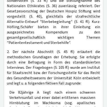
Sondervoten (S. 33 ff.) und die Stellungnahme des
Nationalen Ethikrates (S. 36) zuverlässig referiert. Der
Gesetzesvorschlag der Deutschen Hospiz Stiftung wird
vorgestellt (S. 40), gleichfalls der strafrechtliche
Alternativ-Entwurf "Sterbebegleitung" (S. 41 ff.). Kurz:
Höfling/Schäfer bieten in ihrer Einleitung ein
ausgezeichnetes Kompendium zu den
gesamtgesellschaftlich wichtigen Themen
"Patiententestament und Sterbehilfe".
2. Der nächste Abschnitt (S. 45 ff.) erläutert die
methodischen Grundlagen der Erhebung. Sie erfolgte
durch eine Befragung in Form des standardisierten
Interviews. Der Fragebogen (S. 105 ff.) wurde am Institut
für Staatsrecht bzw. der Forschungsstelle für das Recht
des Gesundheitswesens der Universität Köln entwickelt
und legt u. a. folgenden fiktiven Fall zugrunde:
Die 82jährige A liegt nach einem schweren
Verkehrsunfall und einer dabei erlittenen massiven
Hirnblutung im Wachkoma (sog. apallisches