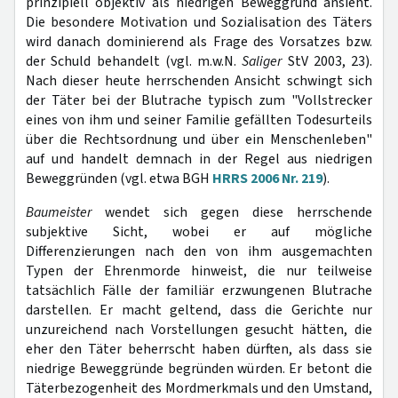
prinzipiell objektiv als niedrigen Beweggrund ansieht.
Die besondere Motivation und Sozialisation des Täters
wird danach dominierend als Frage des Vorsatzes bzw.
der Schuld behandelt (vgl. m.w.N.
Saliger
StV 2003, 23).
Nach dieser heute herrschenden Ansicht schwingt sich
der Täter bei der Blutrache typisch zum "Vollstrecker
eines von ihm und seiner Familie gefällten Todesurteils
über die Rechtsordnung und über ein Menschenleben"
auf und handelt demnach in der Regel aus niedrigen
Beweggründen (vgl. etwa BGH
HRRS 2006 Nr. 219
).
Baumeister
wendet sich gegen diese herrschende
subjektive Sicht, wobei er auf mögliche
Differenzierungen nach den von ihm ausgemachten
Typen der Ehrenmorde hinweist, die nur teilweise
tatsächlich Fälle der familiär erzwungenen Blutrache
darstellen. Er macht geltend, dass die Gerichte nur
unzureichend nach Vorstellungen gesucht hätten, die
eher den Täter beherrscht haben dürften, als dass sie
niedrige Beweggründe begründen würden. Er betont die
Täterbezogenheit des Mordmerkmals und den Umstand,