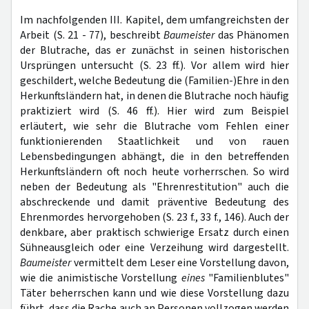
Im nachfolgenden III. Kapitel, dem umfangreichsten der
Arbeit (S. 21 - 77), beschreibt
Baumeister
das Phänomen
der Blutrache, das er zunächst in seinen historischen
Ursprüngen untersucht (S. 23 ff.). Vor allem wird hier
geschildert, welche Bedeutung die (Familien-)Ehre in den
Herkunftsländern hat, in denen die Blutrache noch häufig
praktiziert wird (S. 46 ff.). Hier wird zum Beispiel
erläutert, wie sehr die Blutrache vom Fehlen einer
funktionierenden Staatlichkeit und von rauen
Lebensbedingungen abhängt, die in den betreffenden
Herkunftsländern oft noch heute vorherrschen. So wird
neben der Bedeutung als "Ehrenrestitution" auch die
abschreckende und damit präventive Bedeutung des
Ehrenmordes hervorgehoben (S. 23 f., 33 f., 146). Auch der
denkbare, aber praktisch schwierige Ersatz durch einen
Sühneausgleich oder eine Verzeihung wird dargestellt.
Baumeister
vermittelt dem Leser eine Vorstellung davon,
wie die animistische Vorstellung
eines
"Familienblutes"
Täter beherrschen kann und wie diese Vorstellung dazu
führt, dass die Rache auch an Personen vollzogen werden