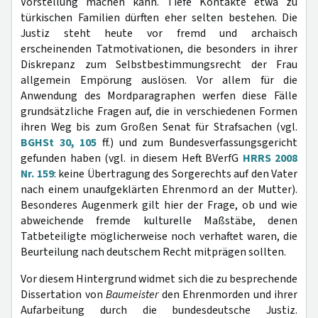
Vorstellung machen kann. Tiefe Kontakte etwa zu
türkischen Familien dürften eher selten bestehen. Die
Justiz steht heute vor fremd und archaisch
erscheinenden Tatmotivationen, die besonders in ihrer
Diskrepanz zum Selbstbestimmungsrecht der Frau
allgemein Empörung auslösen. Vor allem für die
Anwendung des Mordparagraphen werfen diese Fälle
grundsätzliche Fragen auf, die in verschiedenen Formen
ihren Weg bis zum Großen Senat für Strafsachen (vgl.
BGHSt 30, 105
ff.) und zum Bundesverfassungsgericht
gefunden haben (vgl. in diesem Heft BVerfG
HRRS 2008
Nr. 159
: keine Übertragung des Sorgerechts auf den Vater
nach einem unaufgeklärten Ehrenmord an der Mutter).
Besonderes Augenmerk gilt hier der Frage, ob und wie
abweichende fremde kulturelle Maßstäbe, denen
Tatbeteiligte möglicherweise noch verhaftet waren, die
Beurteilung nach deutschem Recht mitprägen sollten.
Vor diesem Hintergrund widmet sich die zu besprechende
Dissertation von
Baumeister
den Ehrenmorden und ihrer
Aufarbeitung durch die bundesdeutsche Justiz.