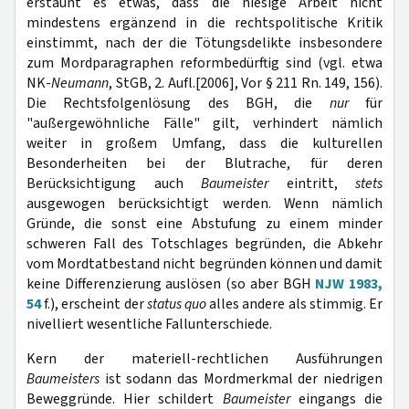
erstaunt es etwas, dass die hiesige Arbeit nicht
mindestens ergänzend in die rechtspolitische Kritik
einstimmt, nach der die Tötungsdelikte insbesondere
zum Mordparagraphen reformbedürftig sind (vgl. etwa
NK-
Neumann
, StGB, 2. Aufl.[2006], Vor § 211 Rn. 149, 156).
Die Rechtsfolgenlösung des BGH, die
nur
für
"außergewöhnliche Fälle" gilt, verhindert nämlich
weiter in großem Umfang, dass die kulturellen
Besonderheiten bei der Blutrache, für deren
Berücksichtigung auch
Baumeister
eintritt,
stets
ausgewogen berücksichtigt werden. Wenn nämlich
Gründe, die sonst eine Abstufung zu einem minder
schweren Fall des Totschlages begründen, die Abkehr
vom Mordtatbestand nicht begründen können und damit
keine Differenzierung auslösen (so aber BGH
NJW 1983,
54
f.), erscheint der
status quo
alles andere als stimmig. Er
nivelliert wesentliche Fallunterschiede.
Kern der materiell-rechtlichen Ausführungen
Baumeisters
ist sodann das Mordmerkmal der niedrigen
Beweggründe. Hier schildert
Baumeister
eingangs die