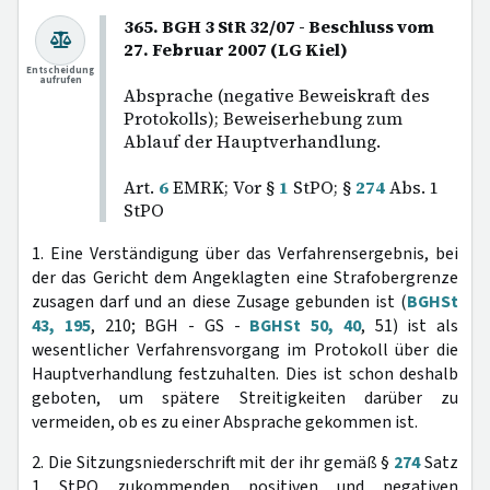
365. BGH 3 StR 32/07 - Beschluss vom
27. Februar 2007 (LG Kiel)
Entscheidung
aufrufen
Absprache (negative Beweiskraft des
Protokolls); Beweiserhebung zum
Ablauf der Hauptverhandlung.
Art.
6
EMRK; Vor §
1
StPO; §
274
Abs. 1
StPO
1. Eine Verständigung über das Verfahrensergebnis, bei
der das Gericht dem Angeklagten eine Strafobergrenze
zusagen darf und an diese Zusage gebunden ist (
BGHSt
43, 195
, 210; BGH - GS -
BGHSt 50, 40
, 51) ist als
wesentlicher Verfahrensvorgang im Protokoll über die
Hauptverhandlung festzuhalten. Dies ist schon deshalb
geboten, um spätere Streitigkeiten darüber zu
vermeiden, ob es zu einer Absprache gekommen ist.
2. Die Sitzungsniederschrift mit der ihr gemäß §
274
Satz
1 StPO zukommenden positiven und negativen