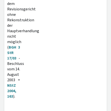
dem
Revisionsgericht
ohne
Rekonstruktion
der
Hauptverhandlung
nicht
möglich
(
BGH 3
StR
17/03
-
Beschluss
vom 14.
August
2003 =
NStZ
2004,
163
).