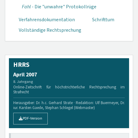
Fahl
- Die "unwahre" Protokollrüge
Verfahrensdokumen­tation
Schrifttum
Vollständige Rechtsprechung
HRRS
April 2007
8. Jahrgang
Online-Zeitschrift für höchstrichterliche Rechtsprechung im
Strafrecht
Herausgeber: Dr. h.c. Gerhard Strate · Redaktion: Ulf Buermeyer, Dr.
iur. Karsten Gaede, Stephan Schlegel (Webmaster)
PDF-Version