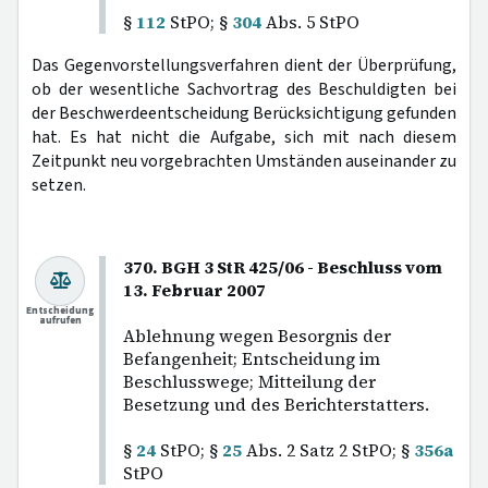
§
112
StPO; §
304
Abs. 5 StPO
Das Gegenvorstellungsverfahren dient der Überprüfung,
ob der wesentliche Sachvortrag des Beschuldigten bei
der Beschwerdeentscheidung Berücksichtigung gefunden
hat. Es hat nicht die Aufgabe, sich mit nach diesem
Zeitpunkt neu vorgebrachten Umständen auseinander zu
setzen.
370. BGH 3 StR 425/06 - Beschluss vom
13. Februar 2007
Entscheidung
Entscheidung
aufrufen
aufrufen
Ablehnung wegen Besorgnis der
Befangenheit; Entscheidung im
Beschlusswege; Mitteilung der
Besetzung und des Berichterstatters.
§
24
StPO; §
25
Abs. 2 Satz 2 StPO; §
356a
StPO