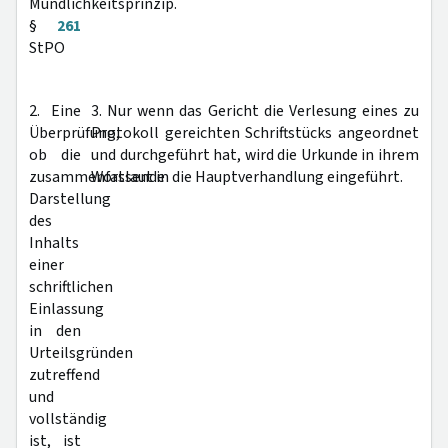
Mündlichkeitsprinzip.
§
261
StPO
2. Eine
3. Nur wenn das Gericht die Verlesung eines zu
Überprüfung,
Protokoll gereichten Schriftstücks angeordnet
ob die
und durchgeführt hat, wird die Urkunde in ihrem
zusammenfassende
Wortlaut in die Hauptverhandlung eingeführt.
Darstellung
des
Inhalts
einer
schriftlichen
Einlassung
in den
Urteilsgründen
zutreffend
und
vollständig
ist, ist