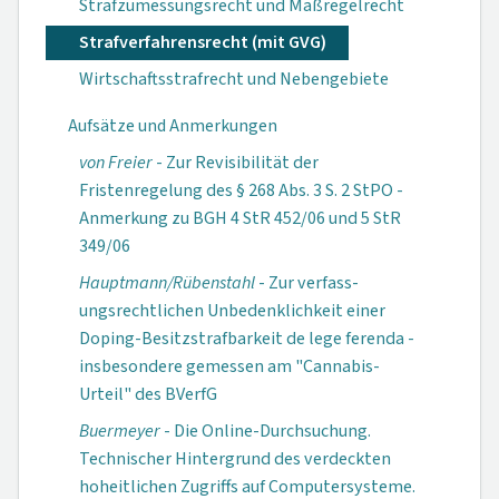
Strafzumessungsrecht und Maßregelrecht
Strafverfahrensrecht (mit GVG)
Wirtschaftsstrafrecht und Nebengebiete
Aufsätze und Anmerkungen
von Freier
- Zur Revisibilität der
Fristenregelung des § 268 Abs. 3 S. 2 StPO -
Anmerkung zu BGH 4 StR 452/06 und 5 StR
349/06
Hauptmann/Rüben­stahl
- Zur verfass­
ungsrechtlichen Unbedenklichkeit einer
Doping-Be­sitzstrafbarkeit de lege ferenda -
insbesondere gemessen am "Cannabis-
Urteil" des BVerfG
Buermeyer
- Die Online-Durchsuchung.
Technischer Hinter­grund des verdeckten
hoheitlichen Zugriffs auf Computersysteme.