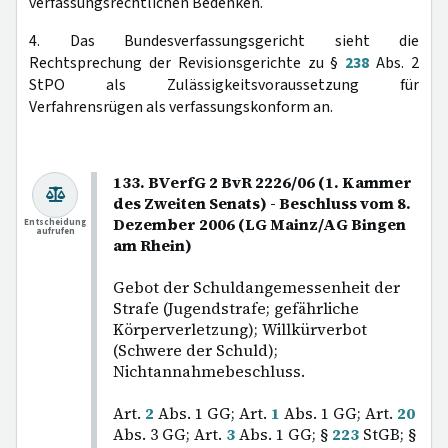
verfassungsrechtlichen Bedenken.
4. Das Bundesverfassungsgericht sieht die
Rechtsprechung der Revisionsgerichte zu §
238
Abs. 2
StPO als Zulässigkeitsvoraussetzung für
Verfahrensrügen als verfassungskonform an.
133. BVerfG 2 BvR 2226/06 (1. Kammer
des Zweiten Senats) - Beschluss vom 8.
Dezember 2006 (LG Mainz/AG Bingen
Entscheidung
aufrufen
am Rhein)
Gebot der Schuldangemessenheit der
Strafe (Jugendstrafe; gefährliche
Körperverletzung); Willkürverbot
(Schwere der Schuld);
Nichtannahmebeschluss.
Art.
2
Abs. 1 GG; Art.
1
Abs. 1 GG; Art.
20
Abs. 3 GG; Art.
3
Abs. 1 GG; §
223
StGB; §