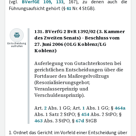
(vgl.
BVerfGE 109, 133
, 167), zu denen auch die
Führungsaufsicht gehört (§
61
Nr. 4 StGB).
131. BVerfG 2 BvR 1392/02 (3. Kammer
des Zweiten Senats) - Beschluss vom
27. Juni 2006 (OLG Koblenz/LG
Entscheidung
aufrufen
Koblenz)
Auferlegung von Gutachterkosten bei
gerichtlichen Entscheidungen über die
Fortdauer des Maßregelvollzugs
(Resozialisierungsgebot;
Veranlasserprinzip und
Verschuldensprinzip).
Art.
2
Abs. 1 GG; Art.
1
Abs. 1 GG; §
464a
Abs. 1 Satz 2 StPO; §
454
Abs. 2 StPO; §
463
Abs. 3 StPO, §
67d
StGB
1. Ordnet das Gericht im Vorfeld einer Entscheidung über