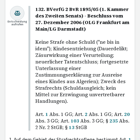
132. BVerfG 2 BvR 1895/05 (1. Kammer
des Zweiten Senats) - Beschluss vom
27. Dezember 2006 (OLG Frankfurt am
Entscheidung
aufrufen
Main/LG Darmstadt)
Keine Strafe ohne Schuld ("ne bis in
idem"); Kindesentziehung (Dauerdelikt;
Zäsurwirkung einer Verurteilung;
neuerlicher Tatentschluss; fortgesetzte
Unterlassung einer
Zustimmungserklärung zur Ausreise
eines Kindes aus Algerien); Zweck des
Strafrechts (Schuldausgleich; kein
Mittel zur Erzwingung unvertretbarer
Handlungen).
Art.
1
Abs. 1 GG; Art.
2
Abs. 1 GG; Art.
20
Abs. 3 GG; Art.
103
Abs. 3 GG; §
235
Abs.
2 Nr. 2 StGB; §
13
StGB
1. Auf dem Gebiet der Strafrechtspflege bestimmt Art.
1