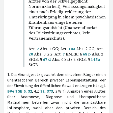
Arztes von der Schweigepflicht;
Normenklarheit); Verfassungsmäßigkeit
einer nach Erledigterklärung der
Unterbringung in einem psychiatrischen
Krankenhaus eingetretenen
Führungsaufsicht (Unanwendbarkeit
des Rückwirkungsverbotes; kein
Vertrauensschutz).
Art.
2
Abs. 1 GG; Art.
103
Abs. 2 GG; Art.
20
Abs. 3 GG; Art.
7
EMRK; §
68 b
Abs. 2
StGB; §
67 d
Abs. 6 Satz 2 StGB; §
145a
StGB
1. Das Grundgesetz gewährt dem einzelnen Bürger einen
unantastbaren Bereich privater Lebensgestaltung, der
der Einwirkung der öffentlichen Gewalt entzogen ist (vgl.
BVerfGE 6, 32
, 41;
32, 373
, 378 f.). Angaben eines Arztes
über Anamnese, Diagnose und therapeutische
Maßnahmen betreffen zwar nicht die unantastbare
Intimsphäre, wohl aber den privaten Bereich des