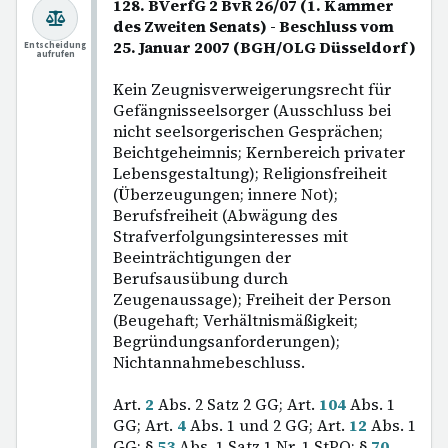
128. BVerfG 2 BvR 26/07 (1. Kammer
des Zweiten Senats) - Beschluss vom
25. Januar 2007 (BGH/OLG Düsseldorf)
Entscheidung
aufrufen
Kein Zeugnisverweigerungsrecht für
Gefängnisseelsorger (Ausschluss bei
nicht seelsorgerischen Gesprächen;
Beichtgeheimnis; Kernbereich privater
Lebensgestaltung); Religionsfreiheit
(Überzeugungen; innere Not);
Berufsfreiheit (Abwägung des
Strafverfolgungsinteresses mit
Beeinträchtigungen der
Berufsausübung durch
Zeugenaussage); Freiheit der Person
(Beugehaft; Verhältnismäßigkeit;
Begründungsanforderungen);
Nichtannahmebeschluss.
Art.
2
Abs. 2 Satz 2 GG; Art.
104
Abs. 1
GG; Art.
4
Abs. 1 und 2 GG; Art.
12
Abs. 1
GG; §
53
Abs. 1 Satz 1 Nr. 1 StPO; §
70