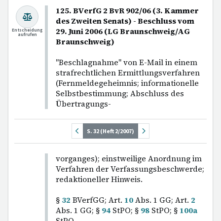
125. BVerfG 2 BvR 902/06 (3. Kammer
des Zweiten Senats) - Beschluss vom
29. Juni 2006 (LG Braunschweig/AG
Entscheidung
aufrufen
Braunschweig)
"Beschlagnahme" von E-Mail in einem
strafrechtlichen Ermittlungsverfahren
(Fernmeldegeheimnis; informationelle
Selbstbestimmung; Abschluss des
Übertragungs-
S. 32 (Heft 2/2007)
vorganges); einstweilige Anordnung im
Verfahren der Verfassungsbeschwerde;
redaktioneller Hinweis.
§
32
BVerfGG; Art.
10
Abs. 1 GG; Art.
2
Abs. 1 GG; §
94
StPO; §
98
StPO; §
100a
StPO