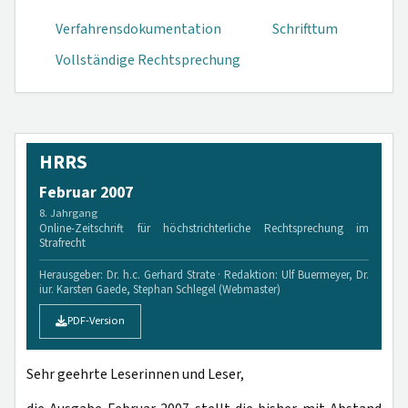
Verfahrensdokumen­tation
Schrifttum
Vollständige Rechtsprechung
HRRS
Februar 2007
8. Jahrgang
Online-Zeitschrift für höchstrichterliche Rechtsprechung im
Strafrecht
Herausgeber: Dr. h.c. Gerhard Strate · Redaktion: Ulf Buermeyer, Dr.
iur. Karsten Gaede, Stephan Schlegel (Webmaster)
PDF-Version
Sehr geehrte Leserinnen und Leser,