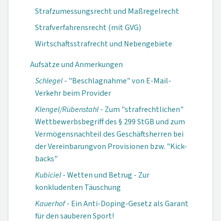
Strafzumessungsrecht und Maßregelrecht
Strafverfahrensrecht (mit GVG)
Wirtschaftsstrafrecht und Nebengebiete
Aufsätze und Anmerkungen
Schlegel
- "Be­schlagnahme" von E-Mail-
Verkehr beim Provider
Klengel/Rübenstahl
- Zum "strafrecht­lichen"
Wettbe­werbsbegriff des § 299 StGB und zum
Vermögens­nachteil des Ge­schäftsherren bei
der Vereinbarung­von Provisionen bzw. "Kick-
backs"
Kubiciel
- Wetten und Betrug - Zur
konkludenten Täuschung
Kauerhof
- Ein An­ti-Doping-Gesetz als Garant
für den sauberen Sport!