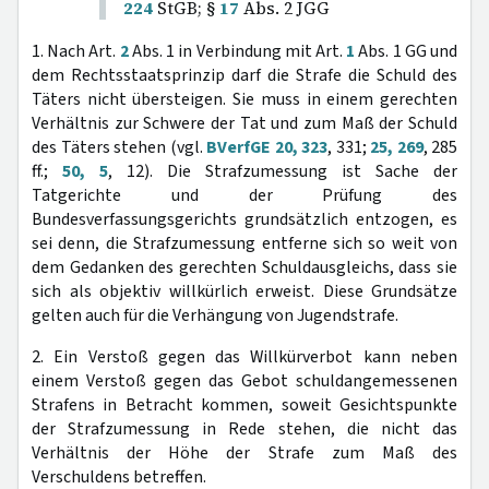
224
StGB; §
17
Abs. 2 JGG
1. Nach Art.
2
Abs. 1 in Verbindung mit Art.
1
Abs. 1 GG und
dem Rechtsstaatsprinzip darf die Strafe die Schuld des
Täters nicht übersteigen. Sie muss in einem gerechten
Verhältnis zur Schwere der Tat und zum Maß der Schuld
des Täters stehen (vgl.
BVerfGE 20, 323
, 331;
25, 269
, 285
ff.;
50, 5
, 12). Die Strafzumessung ist Sache der
Tatgerichte und der Prüfung des
Bundesverfassungsgerichts grundsätzlich entzogen, es
sei denn, die Strafzumessung entferne sich so weit von
dem Gedanken des gerechten Schuldausgleichs, dass sie
sich als objektiv willkürlich erweist. Diese Grundsätze
gelten auch für die Verhängung von Jugendstrafe.
2. Ein Verstoß gegen das Willkürverbot kann neben
einem Verstoß gegen das Gebot schuldangemessenen
Strafens in Betracht kommen, soweit Gesichtspunkte
der Strafzumessung in Rede stehen, die nicht das
Verhältnis der Höhe der Strafe zum Maß des
Verschuldens betreffen.