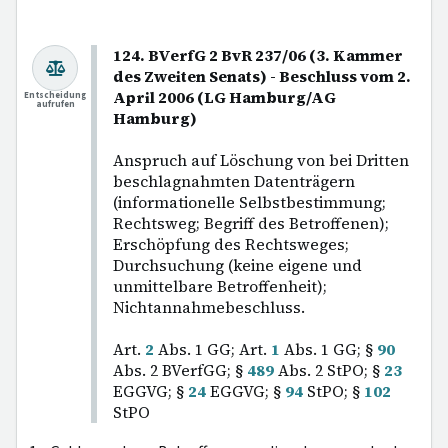
124. BVerfG 2 BvR 237/06 (3. Kammer
des Zweiten Senats) - Beschluss vom 2.
April 2006 (LG Hamburg/AG
Entscheidung
aufrufen
Hamburg)
Anspruch auf Löschung von bei Dritten
beschlagnahmten Datenträgern
(informationelle Selbstbestimmung;
Rechtsweg; Begriff des Betroffenen);
Erschöpfung des Rechtsweges;
Durchsuchung (keine eigene und
unmittelbare Betroffenheit);
Nichtannahmebeschluss.
Art.
2
Abs. 1 GG; Art.
1
Abs. 1 GG; §
90
Abs. 2 BVerfGG; §
489
Abs. 2 StPO; §
23
EGGVG; §
24
EGGVG; §
94
StPO; §
102
StPO