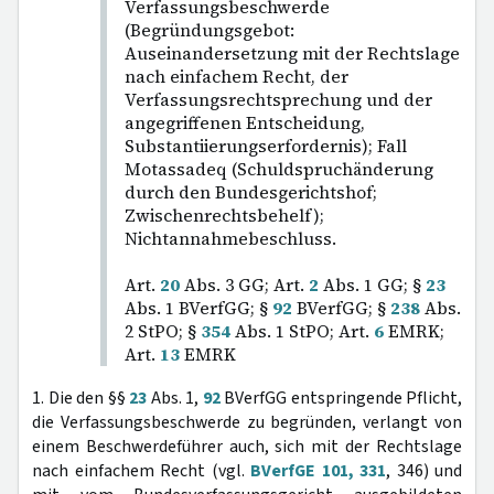
Verfassungsbeschwerde
(Begründungsgebot:
Auseinandersetzung mit der Rechtslage
nach einfachem Recht, der
Verfassungsrechtsprechung und der
angegriffenen Entscheidung,
Substantiierungserfordernis); Fall
Motassadeq (Schuldspruchänderung
durch den Bundesgerichtshof;
Zwischenrechtsbehelf);
Nichtannahmebeschluss.
Art.
20
Abs. 3 GG; Art.
2
Abs. 1 GG; §
23
Abs. 1 BVerfGG; §
92
BVerfGG; §
238
Abs.
2 StPO; §
354
Abs. 1 StPO; Art.
6
EMRK;
Art.
13
EMRK
1. Die den §§
23
Abs. 1,
92
BVerfGG entspringende Pflicht,
die Verfassungsbeschwerde zu begründen, verlangt von
einem Beschwerdeführer auch, sich mit der Rechtslage
nach einfachem Recht (vgl.
BVerfGE 101, 331
, 346) und