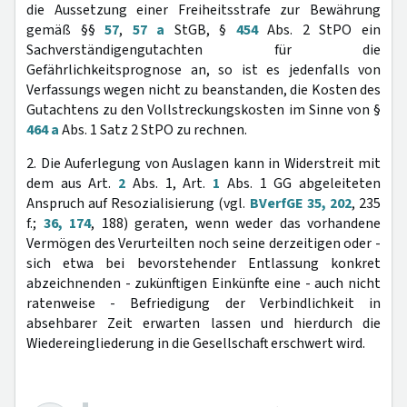
die Aussetzung einer Freiheitsstrafe zur Bewährung
gemäß §§
57
,
57 a
StGB, §
454
Abs. 2 StPO ein
Sachverständigengutachten für die
Gefährlichkeitsprognose an, so ist es jedenfalls von
Verfassungs wegen nicht zu beanstanden, die Kosten des
Gutachtens zu den Vollstreckungskosten im Sinne von §
464 a
Abs. 1 Satz 2 StPO zu rechnen.
2. Die Auferlegung von Auslagen kann in Widerstreit mit
dem aus Art.
2
Abs. 1, Art.
1
Abs. 1 GG abgeleiteten
Anspruch auf Resozialisierung (vgl.
BVerfGE 35, 202
, 235
f.;
36, 174
, 188) geraten, wenn weder das vorhandene
Vermögen des Verurteilten noch seine derzeitigen oder -
sich etwa bei bevorstehender Entlassung konkret
abzeichnenden - zukünftigen Einkünfte eine - auch nicht
ratenweise - Befriedigung der Verbindlichkeit in
absehbarer Zeit erwarten lassen und hierdurch die
Wiedereingliederung in die Gesellschaft erschwert wird.