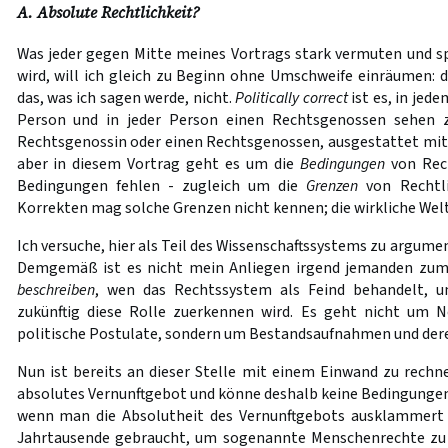
A. Absolute Rechtlichkeit?
Was jeder gegen Mitte meines Vortrags stark vermuten und s
wird, will ich gleich zu Beginn ohne Umschweife einräumen: 
das, was ich sagen werde, nicht.
Politically correct
ist es, in jed
Person und in jeder Person einen Rechtsgenossen sehen 
Rechtsgenossin oder einen Rechtsgenossen, ausgestattet mi
aber in diesem Vortrag geht es um die
Bedingungen
von Rech
Bedingungen fehlen - zugleich um die
Grenzen
von Rechtli
Korrekten mag solche Grenzen nicht kennen; die wirkliche Welt
Ich versuche, hier als Teil des Wissenschaftssystems zu argume
Demgemäß ist es nicht mein Anliegen irgend jemanden zum F
beschreiben
, wen das Rechtssystem als Feind behandelt, u
zukünftig diese Rolle zuerkennen wird. Es geht nicht um
politische Postulate, sondern um Bestandsaufnahmen und deren
Nun ist bereits an dieser Stelle mit einem Einwand zu rechne
absolutes Vernunftgebot und könne deshalb keine Bedingungen
wenn man die Absolutheit des Vernunftgebots ausklammert -
Jahrtausende gebraucht, um sogenannte Menschenrechte zu e