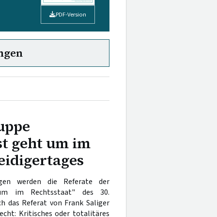
PDF-Version
ngen
uppe
st geht um im
eidigertages
ägen werden die Referate der
 um im Rechtsstaat" des 30.
ich das Referat von Frank Saliger
echt: Kritisches oder totalitäres