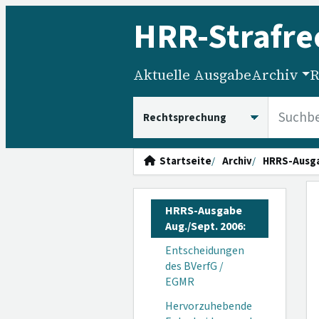
HRR
-Strafre
Aktuelle Ausgabe
Archiv
R
HRRS durchsuchen
Startseite
Archiv
HRRS-Ausg
HRRS-Ausgabe
Aug./Sept. 2006:
Entscheidungen
des BVerfG /
EGMR
Hervorzuhebende