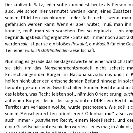
Der kraftvolle Satz, jeder solle zumindest heute als Person i
also, wie schon hier vermutet werden kann, eines Zusatzes: 
seinen Pflichten nachkommt, oder falls nicht, wenn man i
gefährlich werden kann. Wenn er aber wütet, muß man ihn
könnte, muß man sich vorsehen. Der so ergänzte - bislang 
begründungsbedürftig ergänzte - Satz ist immer noch abstrakt
werden
soll
, ist per se ein bloßes
Postulat
, ein
Modell
für eine Ge
Teil einer
wirklich stattfindenden
Gesellschaft.
Nun mag es gerade das Beklagenswerte an einer wirklich statt
sie sich um das Menschenrechtsmodell nicht schert; m
Entrechtungen der Bürger im Nationalsozialismus und im 
helfen nicht über den entscheidenden Befund hinweg: In sol
heruntergekommenen Gesellschaften können Rechte und ins
das leisten, was Recht leisten soll, nämlich Orientierung,
auch
auf einen Bürger, der in der sogenannten DDR sein Recht au
Territorium verlassen wollte, wurde geschossen. Wie soll si
seinen Menschenrechten orientieren? Offenbar muß also zw
auch immer -
postulierten
Recht, einem Modellrecht, und de
einer Gesellschaft unterschieden werden. Jenes mag in Zukunft, 