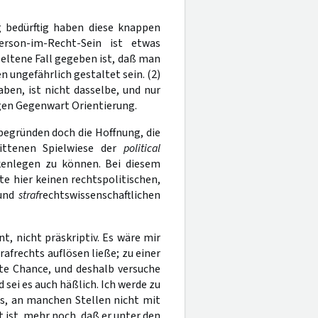
 bedürftig haben diese knappen
erson-im-Recht-Sein ist etwas
seltene Fall gegeben ist, daß man
 ungefährlich gestaltet sein. (2)
ben, ist nicht dasselbe, und nur
ligen Gegenwart Orientierung.
begründen doch die Hoffnung, die
ttenen Spielwiese der
political
kenlegen zu können. Bei diesem
lte hier keinen rechtspolitischen,
und
straf
rechtswissenschaftlichen
t, nicht präskriptiv. Es wäre mir
rafrechts auflösen ließe; zu einer
ste Chance, und deshalb versuche
d sei es auch häßlich. Ich werde zu
es, an manchen Stellen nicht mit
 ist, mehr noch, daß er unter den