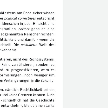
pätestens am Ende sicher wissen
der
political correctness
entspricht
em Menschen in jeder Hinsicht eine
zu wollen,
correct
genauer: eine
t sogenannten Menschenrechten;
tlichkeit und damit - wenn die
chkeit. Die
postulierte
Welt des
 kennt sie.
ntieren, nicht des Rechtssystems.
eind zu stilisieren, sondern zu
nd zu prognostizieren, wem es
 Normierungen, noch weniger um
 Verlängerungen in die Zukunft.
n, nämlich Rechtlichkeit sei ein
 und keine Grenzen kennen. Auch
 schließlich hat die Geschichte
ntwickeln -, bleibt eine starke