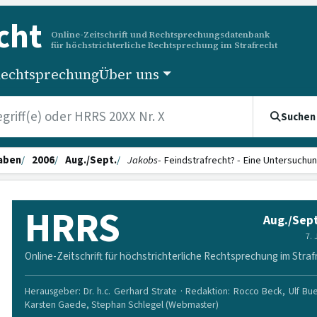
cht
Online-Zeitschrift und Rechtsprechungsdatenbank
für höchstrichterliche Rechtsprechung im Strafrecht
echtsprechung
Über uns
Suchen
aben
2006
Aug./Sept.
Jakobs
- Feind­strafrecht? - Eine Untersuchu
HRRS
Aug./Sept
7.
Online-Zeitschrift für höchstrichterliche Rechtsprechung im Straf
Herausgeber: Dr. h.c. Gerhard Strate · Redaktion: Rocco Beck, Ulf Bu
Karsten Gaede, Stephan Schlegel (Webmaster)