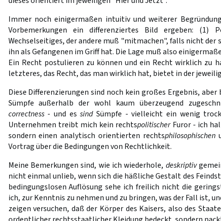
dieses orientiert im jeweiligen "Hier und Jetzt".
Immer noch einigermaßen intuitiv und weiterer Begründung
Vorbemerkungen ein differenziertes Bild ergeben: (1) P
Wechselseitiges, der andere muß "mitmachen", falls nicht der 
ihn als Gefangenen im Griff hat. Die Lage muß also einigermaßen
Ein Recht postulieren zu können und ein Recht wirklich zu ha
letzteres, das Recht, das man wirklich hat, bietet in der jewei
Diese Differenzierungen sind noch kein großes Ergebnis, aber 
Sümpfe außerhalb der wohl kaum überzeugend zugeschni
correctness
- und es
sind
Sümpfe - vielleicht ein wenig troc
Unternehmen treibt mich kein rechts
politischer
Furor - ich ha
sondern einen analytisch orientierten rechts
philosophischen
Vortrag über die Bedingungen von Rechtlichkeit.
Meine Bemerkungen sind, wie ich wiederhole,
deskriptiv
gemein
nicht einmal unlieb, wenn sich die häßliche Gestalt des Feindst
bedingungslosen Auflösung sehe ich freilich nicht die gering
ich, zur Kenntnis zu nehmen und zu bringen, was der Fall ist, un
zeigen versuchen, daß der Körper des Kaisers, also des Staat
ordentlicher rechtsstaatlicher Kleidung bedeckt, sondern nackt