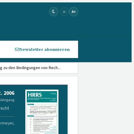
A-
A+
Newsletter abonnieren
ng zu den Beding­ungen von Rech...
. 2006
 Jahrgang
recht
ermeyer,