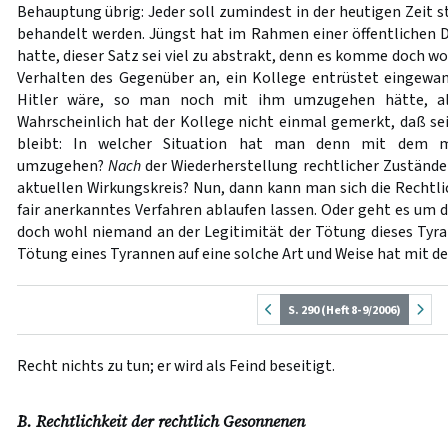
Behauptung übrig: Jeder soll zumindest in der heutigen Zeit s
behandelt werden. Jüngst hat im Rahmen einer öffentlichen Di
hatte, dieser Satz sei viel zu abstrakt, denn es komme doch wo
Verhalten des Gegenüber an, ein Kollege entrüstet eingewandt
Hitler wäre, so man noch mit ihm umzugehen hätte, al
Wahrscheinlich hat der Kollege nicht einmal gemerkt, daß s
bleibt: In welcher Situation hat man denn mit dem m
umzugehen?
Nach
der Wiederherstellung rechtlicher Zuständ
aktuellen Wirkungskreis? Nun, dann kann man sich die Rechtlich
fair anerkanntes Verfahren ablaufen lassen. Oder geht es um 
doch wohl niemand an der Legitimität der Tötung dieses Tyra
Tötung eines Tyrannen auf eine solche Art und Weise hat mit 
S. 290 (Heft 8-9/2006)
Recht nichts zu tun; er wird als Feind beseitigt.
B. Rechtlichkeit der rechtlich Gesonnenen