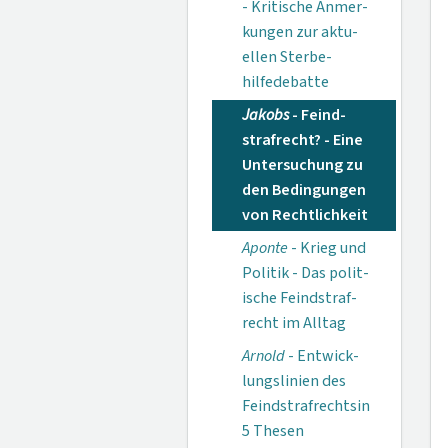
- Kritische Anmer­
kungen zur aktu­
ellen Sterbe­
hilfedebatte
Jakobs
- Feind­
strafrecht? - Eine
Untersuchung zu
den Beding­ungen
von Recht­lichkeit
Aponte
- Krieg und
Politik - Das polit­
ische Feindstraf­
recht im Alltag
Arnold
- Entwick­
lungslinien des
Feindstrafrechts­in
5 Thesen