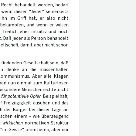
m Recht behandelt werden, bedarf
wenn dieser "Jeder" seinerseits
hn im Griff hat, er also nicht
 bekämpfen, und wenn er wüten
freilich eher intuitiv und noch
. Daß jeder als Person behandelt
sellschaft, damit aber nicht schon
findenden Gesellschaft sein, daß
an denke an die massenhaften
Kommunismus. Aber alle Klagen
chen nun einmal zum Kulturlosen
besondere Menschenrechte nicht
 für potentielle Opfer
. Beispielhaft,
f Freizügigkeit ausüben und das
ch der Bürger bei dieser Lage an
ischen einem - wie überzeugend
r
wirklichen
normativen Struktur
"im Geiste", orientieren, aber nur