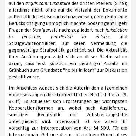
auf den
acquis communautaire
des dritten Pfeilers (S. 49);
allerdings nicht ohne auf die Vielzahl der Dokumente
außerhalb des EU-Bereichs hinzuweisen, deren Fülle eine
Berücksichtigung unmöglich machte. Sodann geht Ligeti
Fragen der Strafgewalt nach; gegliedert nach
jurisdiction
to prescribe
,
jurisdiction to enforce
und
Strafgewaltkonflikten, auf deren Vermeidung die
gegenwärtige Strafpolitik gerichtet sei. Die Aktualität
ihrer Ausführungen zeigt sich an dieser Stelle schon
daran, dass erst kürzlich ein derartiger Ansatz im
Grünbuch zum Grundsatz "ne bis in idem" zur Diskussion
gestellt wurde.
Im Anschluss wendet sich die Autorin den allgemeinen
Voraussetzungen der strafrechtlichen Rechtshilfe zu (S.
92 ff.). Es schließen sich Erörterungen der wichtigsten
Kooperationsformen an, wobei nach Auslieferung,
sonstiger Rechtshilfe und Vollstreckungshilfe
untergliedert wird. Interessant ist vor allem ihr
Vorschlag zur Interpretation von Art. 54 SDÜ. Für die
internationale Geltung des ne bis in idem-Grundsatzes