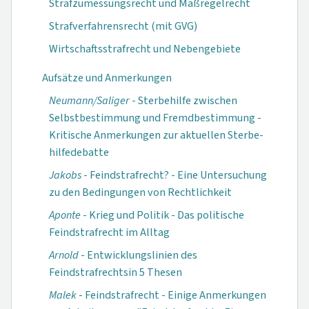
Strafzumessungsrecht und Maßregelrecht
Strafverfahrensrecht (mit GVG)
Wirtschaftsstrafrecht und Nebengebiete
Aufsätze und Anmerkungen
Neumann/Saliger
- Sterbehilfe zwi­schen
Selbstbe­stimmung und Fremdbestimmung -
Kritische Anmer­kungen zur aktu­ellen Sterbe­
hilfedebatte
Jakobs
- Feind­strafrecht? - Eine Untersuchung
zu den Beding­ungen von Recht­lichkeit
Aponte
- Krieg und Politik - Das polit­ische
Feindstraf­recht im Alltag
Arnold
- Entwick­lungslinien des
Feindstrafrechts­in 5 Thesen
Malek
- Feind­strafrecht - Ei­nige Anmerkungen