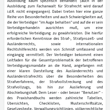
Ausbildung kaum spezifisch behandelt (auch in der
Ausbildung zum Fachanwalt für Strafrecht wird darauf
i.d.R. nicht eingegangen). Dabei treten hier eine ganze
Reihe von Besonderheiten und auch Schwierigkeiten auf,
die der Verteidiger "im Auge behalten" und auf die er sein
Verteidigerhandeln ausrichten muß, um eine
erfolgreiche Verteidigung zu gewährleisten. Die hierfür
erforderlichen Kenntnisse des Straf-, Strafprozeß- und
Ausländerrechts, sowie internationalen
Rechtshilferechts werden von
Schmidt
umfassend und
eingängig vermittelt. Der Verteidiger bekommt einen
Leitfaden für die Gesamtproblematik der betroffenen
Verteidigungsmandate an die Hand, angefangen mit
einer klaren Darstellung des Ausländerrechts und
Ausländerstrafrechts über die Besonderheiten des
Strafverfahrens, der Strafvollstreckung und des
Strafvollzugs, bis hin zur Auslieferung und
Abschiebungshaft. Dem Leser - oder besser "Benutzer" -
des Praxishandbuchs werden zahlreiche Tabellen,
Übersichten, Checklisten, Musterschriftsätze,
Gesetzestexte, Verwaltungsrichtlinien, völkerrechtliche