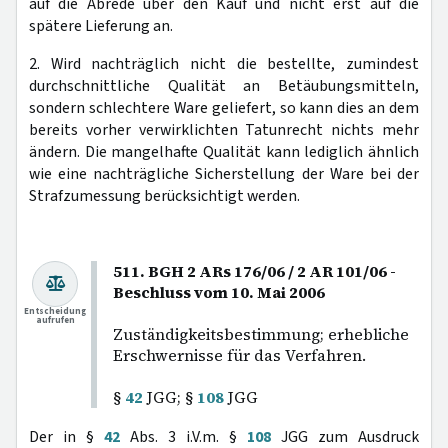
auf die Abrede über den Kauf und nicht erst auf die
spätere Lieferung an.
2. Wird nachträglich nicht die bestellte, zumindest
durchschnittliche Qualität an Betäubungsmitteln,
sondern schlechtere Ware geliefert, so kann dies an dem
bereits vorher verwirklichten Tatunrecht nichts mehr
ändern. Die mangelhafte Qualität kann lediglich ähnlich
wie eine nachträgliche Sicherstellung der Ware bei der
Strafzumessung berücksichtigt werden.
511. BGH 2 ARs 176/06 / 2 AR 101/06 -
Beschluss vom 10. Mai 2006
Entscheidung
aufrufen
Zuständigkeitsbestimmung; erhebliche
Erschwernisse für das Verfahren.
§
42
JGG; §
108
JGG
Der in §
42
Abs. 3 i.V.m. §
108
JGG zum Ausdruck