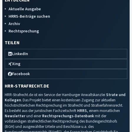
ENTDECKEN
Aktuelle Ausgabe
HRRS-Beiträge suchen
Archiv
Rechtsprechung
TEILEN
LinkedIn
Xing
Facebook
HRR-STRAFRECHT.DE
HRR-Strafrecht.de ist ein Service der Hamburger Anwaltskanzlei
Strate und
Kollegen
. Das Projekt bietet einen kostenlosen Zugang zur aktuellen
höchstrichterlichen Rechtsprechung im Strafrecht und Strafverfahrensrecht.
Es besteht aus der juristischen Fachzeitschrift
HRRS
, einem monatlichen
Newsletter
und einer
Rechtsprechungs-Datenbank
mit der
vollständigen strafrechtlichen Rechtsprechung des Bundesgerichtshofs
(BGH) und ausgewählter Urteile und Beschlüsse u.a. des
Bundesverfassungsgerichts (BVerfG), des Europäischen Gerichtshofs für