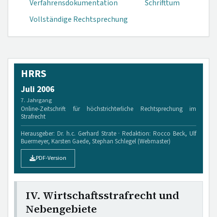
Verfahrensdokumen­tation
Schrifttum
Vollständige Rechtsprechung
HRRS
Juli 2006
7. Jahrgang
Online-Zeitschrift für höchstrichterliche Rechtsprechung im
Strafrecht
Herausgeber: Dr. h.c. Gerhard Strate · Redaktion: Rocco Beck, Ulf
Buermeyer, Karsten Gaede, Stephan Schlegel (Webmaster)
PDF-Version
IV. Wirtschaftsstrafrecht und
Nebengebiete