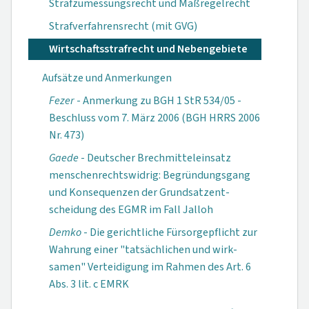
Strafzumessungsrecht und Maßregelrecht
Strafverfahrensrecht (mit GVG)
Wirtschaftsstrafrecht und Nebengebiete
Aufsätze und Anmerkungen
Fezer
- Anmerkung zu BGH 1 StR 534/05 -
Beschluss vom 7. März 2006 (BGH HRRS 2006
Nr. 473)
Gaede
- Deutscher Brechmitteleinsatz
menschenrechtswid­rig: Begründungs­gang
und Konse­quenzen der Grundsatzent­
scheidung des EGMR im Fall Jalloh
Demko
- Die gericht­liche Fürsorge­pflicht zur
Wahrung einer "tatsäch­lichen und wirk­
samen" Verteidi­gung im Rahmen des Art. 6
Abs. 3 lit. c EMRK