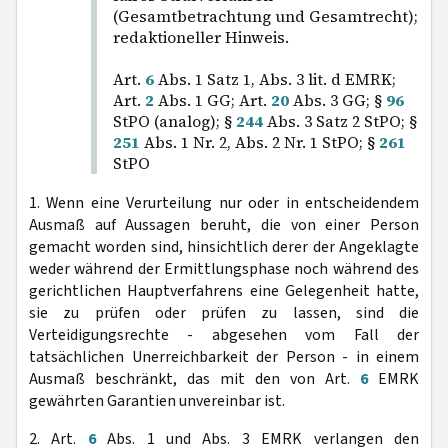
(Gesamtbetrachtung und Gesamtrecht);
redaktioneller Hinweis.
Art.
6
Abs. 1 Satz 1, Abs. 3 lit. d EMRK;
Art.
2
Abs. 1 GG; Art.
20
Abs. 3 GG; §
96
StPO (analog); §
244
Abs. 3 Satz 2 StPO; §
251
Abs. 1 Nr. 2, Abs. 2 Nr. 1 StPO; §
261
StPO
1. Wenn eine Verurteilung nur oder in entscheidendem
Ausmaß auf Aussagen beruht, die von einer Person
gemacht worden sind, hinsichtlich derer der Angeklagte
weder während der Ermittlungsphase noch während des
gerichtlichen Hauptverfahrens eine Gelegenheit hatte,
sie zu prüfen oder prüfen zu lassen, sind die
Verteidigungsrechte - abgesehen vom Fall der
tatsächlichen Unerreichbarkeit der Person - in einem
Ausmaß beschränkt, das mit den von Art.
6
EMRK
gewährten Garantien unvereinbar ist.
2. Art.
6
Abs. 1 und Abs. 3 EMRK verlangen den