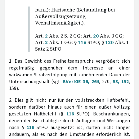
bank); Haftsache (Behandlung bei
Außervollzugsetzung;
Verhältnismäßigkeit).
Art.
2
Abs. 2 S. 2 GG; Art.
20
Abs. 3 GG;
Art.
2
Abs. 1 GG; §
116
StPO; §
120
Abs. 1
Satz 2 StPO
1. Das Gewicht des Freiheitsanspruchs vergrößert sich
regelmäßig gegenüber dem Interesse an einer
wirksamen Strafverfolgung mit zunehmender Dauer der
Untersuchungshaft (vgl.
BVerfGE 36, 264
, 270;
53, 152
,
159).
2. Dies gilt nicht nur für den vollstreckten Haftbefehl,
sondern darüber hinaus auch für einen außer Vollzug
gesetzten Haftbefehl (§
116
StPO). Beschränkungen,
denen der Beschuldigte durch Auflagen und Weisungen
nach §
116
StPO ausgesetzt ist, dürfen nicht länger
andauern, als es nach den Umständen erforderlich ist.