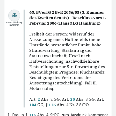
65. BVerfG 2 BvR 2056/05 (3. Kammer
des Zweiten Senats) - Beschluss vom 1.
Februar 2006 (HansOLG Hamburg)
Entscheidung
aufrufen
Freiheit der Person; Widerruf der
Aussetzung eines Haftbefehls (neue
Umstände; wesentlicher Punkt; hohe
Straferwartung; Strafantrag der
Staatsanwaltschaft; Urteil nach
Haftverschonung; nachvollziehbare
Feststellungen zur Straferwartung des
Beschuldigten; Prognose; Fluchtanreiz;
Bestätigung des Vertrauens der
Aussetzungsentscheidung); Fall El
Motassadeq.
Art.
2
Abs. 2 GG; Art.
20
Abs. 3 GG; Art.
104
GG; §
116
Abs. 4 Nr. 3 StPO
1. Das in §
116
Abs. 4 StPO zum Ausdruck kommende