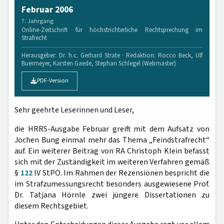
Februar 2006
7. Jahrgang
Online-Zeitschrift für höchstrichterliche Rechtsprechung im
Strafrecht
Herausgeber: Dr. h.c. Gerhard Strate · Redaktion: Rocco Beck, Ulf
Buermeyer, Karsten Gaede, Stephan Schlegel (Webmaster)
PDF-Version
Sehr geehrte Leserinnen und Leser,
die HRRS-Ausgabe Februar greift mit dem Aufsatz von
Jochen Bung einmal mehr das Thema „Feindstrafrecht“
auf. Ein weiterer Beitrag von RA Christoph Klein befasst
sich mit der Zuständigkeit im weiteren Verfahren gemäß
§
122
IV StPO. Im Rahmen der Rezensionen bespricht die
im Strafzumessungsrecht besonders ausgewiesene Prof.
Dr. Tatjana Hörnle zwei jüngere Dissertationen zu
diesem Rechtsgebiet.