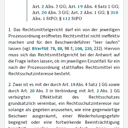
Art.
2
Abs. 2 GG; Art.
19
Abs. 4 Satz 1 GG;
Art.
20
Abs. 3 GG; Art.
2
Abs. 1 GG; §
310
Abs. 1 StPO; §
112
StPO
1. Das Rechtsmittelgericht darf ein von der jeweiligen
Prozessordnung eröffnetes Rechtsmittel nicht ineffektiv
machen und für den Beschwerdeführer "leer laufen"
lassen (vgl.
BVerfGE 78, 88
, 98 f.;
104, 220
, 232). Hiervon
muss sich das Rechtsmittelgericht bei der Antwort auf
die Frage leiten lassen, ob im jeweiligen Einzelfall für ein
nach der Prozessordnung statthaftes Rechtsmittel ein
Rechtsschutzinteresse besteht.
2. Zwar ist es mit der durch Art.
19
Abs. 4 Satz 1 GG sowie
durch Art.
20
Abs. 3 in Verbindung mit Art.
2
Abs. 1 GG
verbürgten Effektivität des Rechtsschutzes
grundsätzlich vereinbar, ein Rechtsschutzinteresse nur
solange als gegeben anzusehen, wie eine gegenwärtige
Beschwer ausgeräumt, einer Wiederholungsgefahr
begegnet oder eine fortwirkende Beeinträchtigung