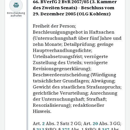
66. BVerfG 2 BvR 2057/05 (3. Kammer
des Zweiten Senats) - Beschluss vom
29. Dezember 2005 (OLG Koblenz)
Entscheidung
aufrufen
Freiheit der Person;
Beschleunigungsgebot in Haftsachen
(Untersuchungshaft über fünf Jahre und
zehn Monate; Detailprüfung; geringe
Hauptverhandlungsdichte;
Urteilsabsetzungsfrist; verzögerte
Zustellung des Urteils; verzögerte
Revisionsgegenerklärung);
Beschwerdeentscheidung (Würdigung
tatsächlicher Grundlagen; Abwägung;
Gewicht des staatlichen Strafanspruchs;
gerichtliche Verurteilung; Anrechnung
der Untersuchungshaft; Strafhaft;
Resozialisierung); redaktioneller
Hinweis.
Art.
2
Abs. 2 Satz 2 GG; Art.
20
Abs. 3 GG;
§
213
StPO; §
275
Abs. 1 StPO; §
347
Abs.