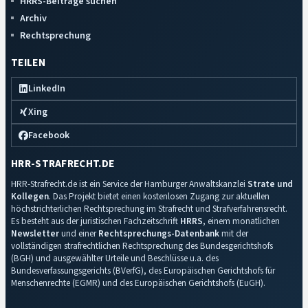
HRRS-Beiträge suchen
Archiv
Rechtsprechung
TEILEN
LinkedIn
Xing
Facebook
HRR-STRAFRECHT.DE
HRR-Strafrecht.de ist ein Service der Hamburger Anwaltskanzlei
Strate und
Kollegen
. Das Projekt bietet einen kostenlosen Zugang zur aktuellen
höchstrichterlichen Rechtsprechung im Strafrecht und Strafverfahrensrecht.
Es besteht aus der juristischen Fachzeitschrift
HRRS
, einem monatlichen
Newsletter
und einer
Rechtsprechungs-Datenbank
mit der
vollständigen strafrechtlichen Rechtsprechung des Bundesgerichtshofs
(BGH) und ausgewählter Urteile und Beschlüsse u.a. des
Bundesverfassungsgerichts (BVerfG), des Europäischen Gerichtshofs für
Menschenrechte (EGMR) und des Europäischen Gerichtshofs (EuGH).