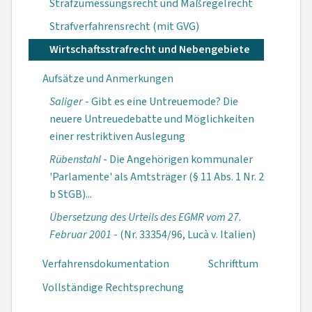
Strafzumessungsrecht und Maßregelrecht
Strafverfahrensrecht (mit GVG)
Wirtschaftsstrafrecht und Nebengebiete
Aufsätze und Anmerkungen
Saliger
- Gibt es eine Untreuemode? Die
neuere Un­treuedebatte und Möglichkeiten
einer restriktiven Aus­legung
Rübenstahl
- Die Angehörigen kommunaler
'Par­lamente' als Amtsträger (§ 11 Abs. 1 Nr. 2
b StGB)...
Übersetzung des Urteils des EGMR vom 27.
Februar 2001
- (Nr. 33354/96, Lucà v. Italien)
Verfahrensdokumen­tation
Schrifttum
Vollständige Rechtsprechung