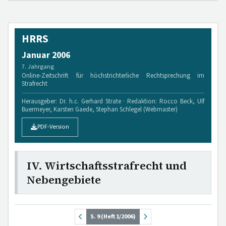
HRRS
Januar 2006
7. Jahrgang
Online-Zeitschrift für höchstrichterliche Rechtsprechung im
Strafrecht
Herausgeber: Dr. h.c. Gerhard Strate · Redaktion: Rocco Beck, Ulf
Buermeyer, Karsten Gaede, Stephan Schlegel (Webmaster)
PDF-Version
IV. Wirtschaftsstrafrecht und
Nebengebiete
S. 9 (Heft 1/2006)