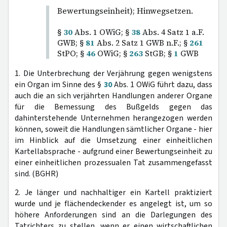
Bewertungseinheit); Hinwegsetzen.
§
30
Abs. 1 OWiG; §
38
Abs. 4 Satz 1 a.F.
GWB; §
81
Abs. 2 Satz 1 GWB n.F.; §
261
StPO; §
46
OWiG; §
263
StGB; §
1
GWB
1. Die Unterbrechung der Verjährung gegen wenigstens
ein Organ im Sinne des §
30
Abs. 1 OWiG führt dazu, dass
auch die an sich verjährten Handlungen anderer Organe
für die Bemessung des Bußgelds gegen das
dahinterstehende Unternehmen herangezogen werden
können, soweit die Handlungen sämtlicher Organe - hier
im Hinblick auf die Umsetzung einer einheitlichen
Kartellabsprache - aufgrund einer Bewertungseinheit zu
einer einheitlichen prozessualen Tat zusammengefasst
sind. (BGHR)
2. Je länger und nachhaltiger ein Kartell praktiziert
wurde und je flächendeckender es angelegt ist, um so
höhere Anforderungen sind an die Darlegungen des
Tatrichters zu stellen, wenn er einen wirtschaftlichen